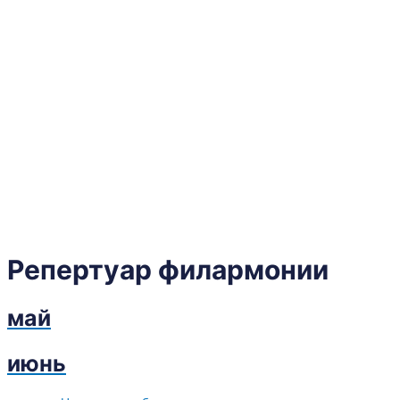
Репертуар филармонии
май
июнь