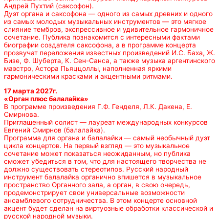
Андрей Пухтий (саксофон).
Дуэт органа и саксофона — одного из самых древних и одного
из самых молодых музыкальных инструментов — это мягкое
слияние тембров, экспрессивное и удивительное гармоничное
сочетание. Публика познакомится с интересными фактами
биографии создателя саксофона, а в программе концерта
прозвучат переложения известных произведений И.С. Баха, Ж.
Бизе, Ф. Шуберта, К. Сен-Санса, а также музыка аргентинского
маэстро, Астора Пьяццоллы, наполненная яркими
гармоническими красками и акцентными ритмами.
17 марта 2027г.
«Орган плюс балалайка»
В программе произведения Г.Ф. Генделя, Л.К. Дакена, Е.
Смирнова.
Приглашенный солист — лауреат международных конкурсов
Евгений Смирнов (балалайка).
Программа для органа и балалайки — самый необычный дуэт
цикла концертов. На первый взгляд — это музыкальное
сочетание может показаться неожиданным, но публика
сможет убедиться в том, что для настоящего творчества не
должно существовать стереотипов. Русский народный
инструмент балалайка органично впишется в музыкальное
пространство Органного зала, а орган, в свою очередь,
продемонстрирует свои универсальные возможности
ансамблевого сотрудничества. В этом концерте основной
акцент будет сделан на виртуозные обработки классической и
русской народной музыки.