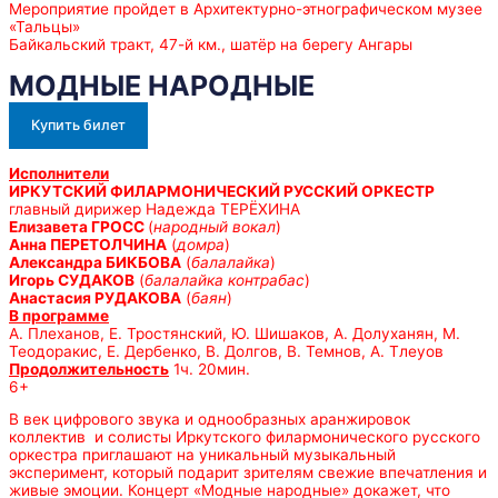
Мероприятие пройдет в Архитектурно-этнографическом музее
«Тальцы»
Байкальский тракт, 47-й км., шатёр на берегу Ангары
МОДНЫЕ НАРОДНЫЕ
Купить билет
Исполнители
ИРКУТСКИЙ ФИЛАРМОНИЧЕСКИЙ РУССКИЙ ОРКЕСТР
главный дирижер Надежда ТЕРЁХИНА
Елизавета ГРОСС
(
народный вокал
)
Анна ПЕРЕТОЛЧИНА
(
домра
)
Александра БИКБОВА
(
балалайка
)
Игорь СУДАКОВ
(
балалайка контрабас
)
Анастасия РУДАКОВА
(
баян
)
В программе
А. Плеханов, Е. Тростянский, Ю. Шишаков, А. Долуханян, М.
Теодоракис, Е. Дербенко, В. Долгов, В. Темнов, А. Тлеуов
Продолжительность
1ч. 20мин.
6+
В век цифрового звука и однообразных аранжировок
коллектив и солисты Иркутского филармонического русского
оркестра приглашают на уникальный музыкальный
эксперимент, который подарит зрителям свежие впечатления и
живые эмоции. Концерт «Модные народные» докажет, что