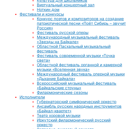
Культура для школьников
Виртуальный концертный зал
Ноткин дом
Фестивали и конкурсы
Конкурс поэтов и композиторов на создание
патриотической песни «Поёт Сибирь – звучит
Россия»
Фестиваль русской оперы
Международный музыкальный фестиваль
«Звезды на Байкале»
Областной Пасхальный музыкальный
фестиваль
Фестиваль современной музыки «Точка
света»
Областной фестиваль органной и камерной
музыки «Вселенная звука»
Международный фестиваль оперной музыки
«Дыхание Байкала»
Всероссийский музыкальный фестиваль
«Байкальские струны»
Филармонические сезоны
Исполнители
Губернаторский симфонический оркестр
Ансамбль русских народных инструментов
«Байкал-квартет»
Театр хоровой музыки
Иркутский филармонический русский
оркестр