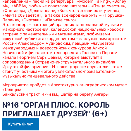
направлений – песни из репертуара «Modern Talking», «Boney
M», «АВВА», любимые советские шлягеры – «Птица счастья»,
«Фантазер», «Дельтаплан», «Все, что в жизни есть у меня»,
«Мечта сбывается», а также всенародные хиты – «Порушка-
Параня», «Сиртаки», «Париже танго»…
Этот концерт – настоящий праздник танцевальной музыки и
мажорного настроения, калейдоскоп национальных красок и
встреча с замечательными музыкантами, любимцами
иркутской публики: аккордеонистом – заслуженным артистом
России Александром Чудновским, певцами –лауреатом
международных и всероссийских конкурсов Алисой
Новиковой и финалистом телепроекта «Голос» на Первом
канале Георгием Серышевым, которые выступят в
сопровождении Эстрадно-инструментального ансамбля
Иркутской филармонии. И наши дорогие слушатели тоже
станут участниками этого увлекательно-познавательно-
музыкально-танцевального действа.
Мероприятие пройдет в Архитектурно-этнографическом музее
«Тальцы»
Байкальский тракт, 47-й км., шатёр на берегу Ангары
№16 "ОРГАН ПЛЮС. КОРОЛЬ
ПРИГЛАШАЕТ ДРУЗЕЙ" (6+)
Купить билет