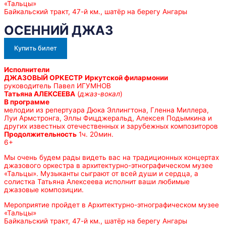
«Тальцы»
Байкальский тракт, 47-й км., шатёр на берегу Ангары
ОСЕННИЙ ДЖАЗ
Купить билет
Исполнители
ДЖАЗОВЫЙ ОРКЕСТР
Иркутской филармонии
руководитель Павел ИГУМНОВ
Татьяна АЛЕКСЕЕВА
(
джаз-вокал
)
В программе
мелодии из репертуара Дюка Эллингтона, Гленна Миллера,
Луи Армстронга, Эллы Фицджеральд, Алексея Подымкина и
других известных отечественных и зарубежных композиторов
Продолжительность
1ч. 20мин.
6+
Мы очень будем рады видеть вас на традиционных концертах
джазового оркестра в архитектурно-этнографическом музее
«Тальцы». Музыканты сыграют от всей души и сердца, а
солистка Татьяна Алексеева исполнит ваши любимые
джазовые композиции.
Мероприятие пройдет в Архитектурно-этнографическом музее
«Тальцы»
Байкальский тракт, 47-й км., шатёр на берегу Ангары