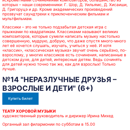
которых – наши современники: Г. Шор, Д. Уильямс, Д. Хисаиши,
Д. Григоруцэ и др. Кроме академических произведений
прозвучат саундтреки к приключенческим фильмам и
мультфильмам.
Классики – это не только подзабытая детская игра с
прыжками по квадратикам. Классиками называют великих
композиторов, которые сумели написать музыку настолько
совершенную, мудрую, добрую, что даже спустя много-много
лет её хочется слушать, изучать, учиться у неё. И хотя
«классик», «классическая музыка» звучит очень серьёзно, по-
взрослому, у многих классиков есть сочинения, написанные в
детском духе, для детей, интересные детям. Ведь сочинять
для детей нужно точно так же, как для взрослых! Только
лучше.
№14 "НЕРАЗЛУЧНЫЕ ДРУЗЬЯ –
ВЗРОСЛЫЕ И ДЕТИ" (6+)
Купить билет
ТЕАТР ХОРОВОЙ МУЗЫКИ
художественный руководитель и дирижер Ирина Михед
Органный зал филармонии по субботам в 15.00