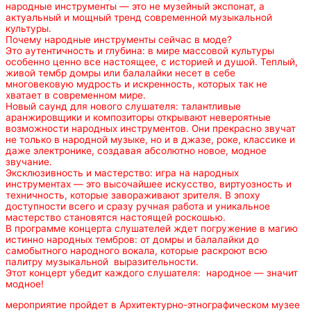
народные инструменты — это не музейный экспонат, а
актуальный и мощный тренд современной музыкальной
культуры.
Почему народные инструменты сейчас в моде?
Это аутентичность и глубина: в мире массовой культуры
особенно ценно все настоящее, с историей и душой. Теплый,
живой тембр домры или балалайки несет в себе
многовековую мудрость и искренность, которых так не
хватает в современном мире.
Новый саунд для нового слушателя: талантливые
аранжировщики и композиторы открывают невероятные
возможности народных инструментов. Они прекрасно звучат
не только в народной музыке, но и в джазе, роке, классике и
даже электронике, создавая абсолютно новое, модное
звучание.
Эксклюзивность и мастерство: игра на народных
инструментах — это высочайшее искусство, виртуозность и
техничность, которые завораживают зрителя. В эпоху
доступности всего и сразу ручная работа и уникальное
мастерство становятся настоящей роскошью.
В программе концерта слушателей ждет погружение в магию
истинно народных тембров: от домры и балалайки до
самобытного народного вокала, которые раскроют всю
палитру музыкальной выразительности.
Этот концерт убедит каждого слушателя: народное — значит
модное!
мероприятие пройдет в Архитектурно-этнографическом музее