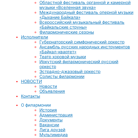
Областной фестиваль органной и камерной
музыки «Вселенная звука»
Международный фестиваль оперной музыки
«Дыхание Байкала»
Всероссийский музыкальный фестиваль
«Байкальские струны»
Филармонические сезоны
Исполнители
Губернаторский симфонический оркестр
Ансамбль русских народных инструментов
«Байкал-квартет»
Театр хоровой музыки
Иркутский филармонический русский
оркестр
Эстрадно-джазовый оркестр
Солисты филармонии
НОВОСТИ
Новости
Объявления
Контакты
О филармонии
История
Администрация
Документы
Вакансии
Лига друзей
Мультимедиа