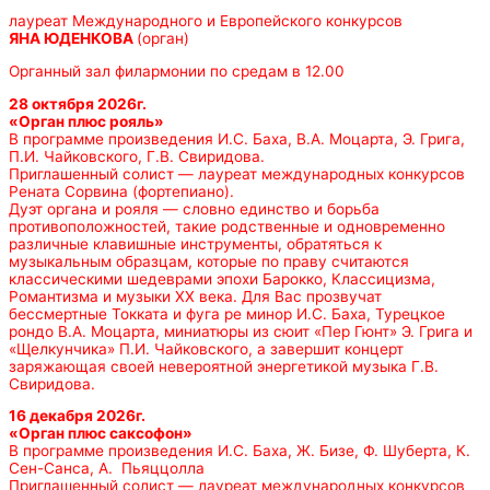
лауреат Международного и Европейского конкурсов
ЯНА ЮДЕНКОВА
(орган)
Органный зал филармонии по средам в 12.00
28 октября 2026г.
«Орган плюс рояль»
В программе произведения И.С. Баха, В.А. Моцарта, Э. Грига,
П.И. Чайковского, Г.В. Свиридова.
Приглашенный солист — лауреат международных конкурсов
Рената Сорвина (фортепиано).
Дуэт органа и рояля — словно единство и борьба
противоположностей, такие родственные и одновременно
различные клавишные инструменты, обратяться к
музыкальным образцам, которые по праву считаются
классическими шедеврами эпохи Барокко, Классицизма,
Романтизма и музыки ХХ века. Для Вас прозвучат
бессмертные Токката и фуга ре минор И.С. Баха, Турецкое
рондо В.А. Моцарта, миниатюры из сюит «Пер Гюнт» Э. Грига и
«Щелкунчика» П.И. Чайковского, а завершит концерт
заряжающая своей невероятной энергетикой музыка Г.В.
Свиридова.
16 декабря 2026г.
«Орган плюс саксофон»
В программе произведения И.С. Баха, Ж. Бизе, Ф. Шуберта, К.
Сен-Санса, А. Пьяццолла
Приглашенный солист — лауреат международных конкурсов