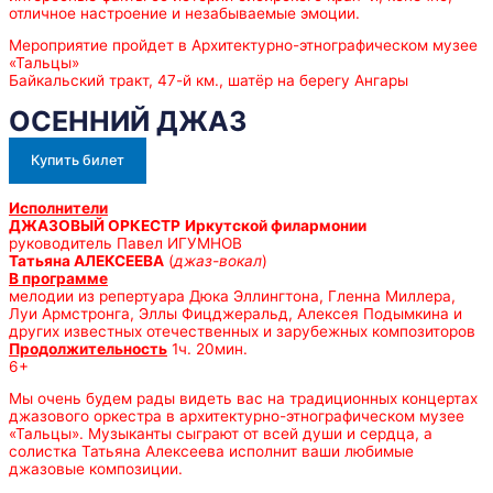
отличное настроение и незабываемые эмоции.
Мероприятие пройдет в Архитектурно-этнографическом музее
«Тальцы»
Байкальский тракт, 47-й км., шатёр на берегу Ангары
ОСЕННИЙ ДЖАЗ
Купить билет
Исполнители
ДЖАЗОВЫЙ ОРКЕСТР
Иркутской филармонии
руководитель Павел ИГУМНОВ
Татьяна АЛЕКСЕЕВА
(
джаз-вокал
)
В программе
мелодии из репертуара Дюка Эллингтона, Гленна Миллера,
Луи Армстронга, Эллы Фицджеральд, Алексея Подымкина и
других известных отечественных и зарубежных композиторов
Продолжительность
1ч. 20мин.
6+
Мы очень будем рады видеть вас на традиционных концертах
джазового оркестра в архитектурно-этнографическом музее
«Тальцы». Музыканты сыграют от всей души и сердца, а
солистка Татьяна Алексеева исполнит ваши любимые
джазовые композиции.