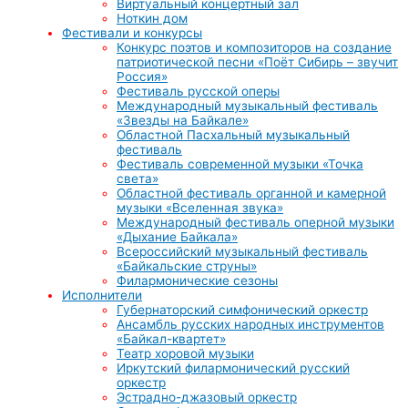
Виртуальный концертный зал
Ноткин дом
Фестивали и конкурсы
Конкурс поэтов и композиторов на создание
патриотической песни «Поёт Сибирь – звучит
Россия»
Фестиваль русской оперы
Международный музыкальный фестиваль
«Звезды на Байкале»
Областной Пасхальный музыкальный
фестиваль
Фестиваль современной музыки «Точка
света»
Областной фестиваль органной и камерной
музыки «Вселенная звука»
Международный фестиваль оперной музыки
«Дыхание Байкала»
Всероссийский музыкальный фестиваль
«Байкальские струны»
Филармонические сезоны
Исполнители
Губернаторский симфонический оркестр
Ансамбль русских народных инструментов
«Байкал-квартет»
Театр хоровой музыки
Иркутский филармонический русский
оркестр
Эстрадно-джазовый оркестр