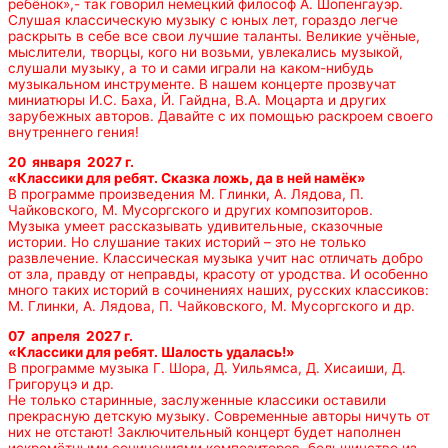
ребёнок»,- так говорил немецкий философ А. Шопенгауэр.
Слушая классическую музыку с юных лет, гораздо легче
раскрыть в себе все свои лучшие таланты. Великие учёные,
мыслители, творцы, кого ни возьми, увлекались музыкой,
слушали музыку, а то и сами играли на каком-нибудь
музыкальном инструменте. В нашем концерте прозвучат
миниатюры И.С. Баха, Й. Гайдна, В.А. Моцарта и других
зарубежных авторов. Давайте с их помощью раскроем своего
внутреннего гения!
20 января 2027 г.
«
Классики для ребят.
Сказка ложь, да в ней намёк»
В программе произведения М. Глинки, А. Лядова, П.
Чайковского, М. Мусоргского и других композиторов.
Музыка умеет рассказывать удивительные, сказочные
истории. Но слушание таких историй – это не только
развлечение. Классическая музыка учит нас отличать добро
от зла, правду от неправды, красоту от уродства. И особенно
много таких историй в сочинениях наших, русских классиков:
М. Глинки, А. Лядова, П. Чайковского, М. Мусоргского и др.
07 апреля 2027 г.
«
Классики для ребят.
Шалость удалась!»
В программе музыка Г. Шора, Д. Уильямса, Д. Хисаиши, Д.
Григоруцэ и др.
Не только старинные, заслуженные классики оставили
прекрасную детскую музыку. Современные авторы ничуть от
них не отстают! Заключительный концерт будет наполнен
искромётными сочинениями композиторов, большинство из