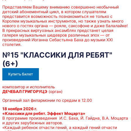
Представляем Вашему вниманию совершенно необычный
детский абонементный цикл, в котором слушателям
представится возможность познакомиться не только с
Королем музыкальных инструментов, но также узнать много
нового о гостях органа — рояле, саксофоне и даже балалайке!
В прекрасных виртуозных ансамблях предстанет целая
галерея музыкальных шедевров различных эпох — от
произведений Иоганна Себастьяна Баха до музыки XXI
столетия.
№15 "КЛАССИКИ ДЛЯ РЕБЯТ"
(6+)
Купить билет
композитор и исполнитель
ДЕЧЕБАЛ ГРИГОРУЦЭ
(орган)
Органный зал филармонии по средам в 12.00
18 ноября 2026 г.
«
Классики для ребят.
Эффект Моцарта»
В программе произведения И.С. Баха, Й. Гайдна, В.А. Моцарта
и других зарубежных авторов.
«Каждый ребенок отчасти гений, а каждый гений отчасти