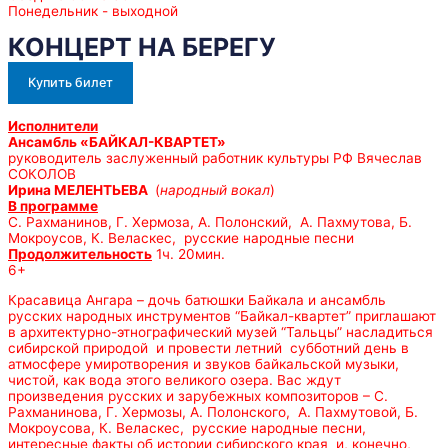
Понедельник - выходной
КОНЦЕРТ НА БЕРЕГУ
Купить билет
Исполнители
Ансамбль «БАЙКАЛ-КВАРТЕТ»
руководитель заслуженный работник культуры РФ Вячеслав
СОКОЛОВ
Ирина МЕЛЕНТЬЕВА
(
народный вокал
)
В программе
С. Рахманинов, Г. Хермоза, А. Полонский, А. Пахмутова, Б.
Мокроусов, К. Веласкес, русские народные песни
Продолжительность
1ч. 20мин.
6+
Красавица Ангара – дочь батюшки Байкала и ансамбль
русских народных инструментов “Байкал-квартет” приглашают
в архитектурно-этнографический музей “Тальцы” насладиться
сибирской природой и провести летний субботний день в
атмосфере умиротворения и звуков байкальской музыки,
чистой, как вода этого великого озера. Вас ждут
произведения русских и зарубежных композиторов – С.
Рахманинова, Г. Хермозы, А. Полонского, А. Пахмутовой, Б.
Мокроусова, К. Веласкес, русские народные песни,
интересные факты об истории сибирского края и, конечно,