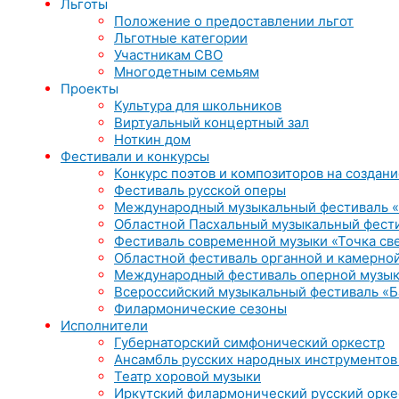
Льготы
Положение о предоставлении льгот
Льготные категории
Участникам СВО
Многодетным семьям
Проекты
Культура для школьников
Виртуальный концертный зал
Ноткин дом
Фестивали и конкурсы
Конкурс поэтов и композиторов на создани
Фестиваль русской оперы
Международный музыкальный фестиваль «
Областной Пасхальный музыкальный фест
Фестиваль современной музыки «Точка св
Областной фестиваль органной и камерной
Международный фестиваль оперной музык
Всероссийский музыкальный фестиваль «Б
Филармонические сезоны
Исполнители
Губернаторский симфонический оркестр
Ансамбль русских народных инструментов
Театр хоровой музыки
Иркутский филармонический русский орке