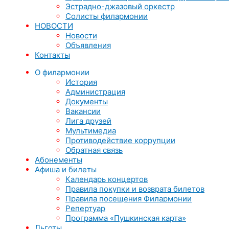
Эстрадно-джазовый оркестр
Солисты филармонии
НОВОСТИ
Новости
Объявления
Контакты
О филармонии
История
Администрация
Документы
Вакансии
Лига друзей
Мультимедиа
Противодействие коррупции
Обратная связь
Абонементы
Афиша и билеты
Календарь концертов
Правила покупки и возврата билетов
Правила посещения Филармонии
Репертуар
Программа «Пушкинская карта»
Льготы