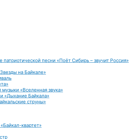
е патриотической песни «Поёт Сибирь – звучит Россия»
Звезды на Байкале»
иваль
ета»
 музыки «Вселенная звука»
и «Дыхание Байкала»
айкальские струны»
 «Байкал-квартет»
стр