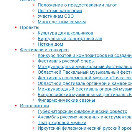
Положение о предоставлении льгот
Льготные категории
Участникам СВО
Многодетным семьям
Проекты
Культура для школьников
Виртуальный концертный зал
Ноткин дом
Фестивали и конкурсы
Конкурс поэтов и композиторов на создани
Фестиваль русской оперы
Международный музыкальный фестиваль «
Областной Пасхальный музыкальный фест
Фестиваль современной музыки «Точка св
Областной фестиваль органной и камерной
Международный фестиваль оперной музык
Всероссийский музыкальный фестиваль «Б
Филармонические сезоны
Исполнители
Губернаторский симфонический оркестр
Ансамбль русских народных инструментов
Театр хоровой музыки
Иркутский филармонический русский орке