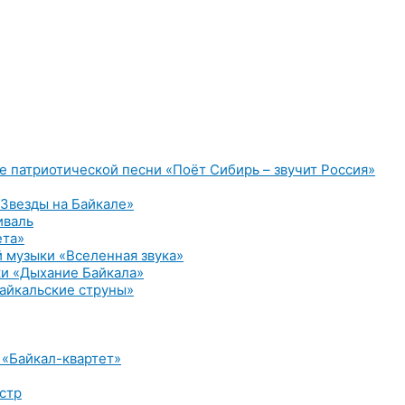
е патриотической песни «Поёт Сибирь – звучит Россия»
Звезды на Байкале»
иваль
ета»
 музыки «Вселенная звука»
и «Дыхание Байкала»
айкальские струны»
 «Байкал-квартет»
стр