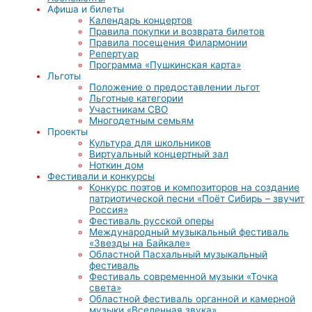
Афиша и билеты
Календарь концертов
Правила покупки и возврата билетов
Правила посещения Филармонии
Репертуар
Программа «Пушкинская карта»
Льготы
Положение о предоставлении льгот
Льготные категории
Участникам СВО
Многодетным семьям
Проекты
Культура для школьников
Виртуальный концертный зал
Ноткин дом
Фестивали и конкурсы
Конкурс поэтов и композиторов на создание
патриотической песни «Поёт Сибирь – звучит
Россия»
Фестиваль русской оперы
Международный музыкальный фестиваль
«Звезды на Байкале»
Областной Пасхальный музыкальный
фестиваль
Фестиваль современной музыки «Точка
света»
Областной фестиваль органной и камерной
музыки «Вселенная звука»