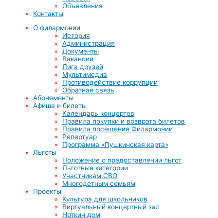
Объявления
Контакты
О филармонии
История
Администрация
Документы
Вакансии
Лига друзей
Мультимедиа
Противодействие коррупции
Обратная связь
Абонементы
Афиша и билеты
Календарь концертов
Правила покупки и возврата билетов
Правила посещения Филармонии
Репертуар
Программа «Пушкинская карта»
Льготы
Положение о предоставлении льгот
Льготные категории
Участникам СВО
Многодетным семьям
Проекты
Культура для школьников
Виртуальный концертный зал
Ноткин дом