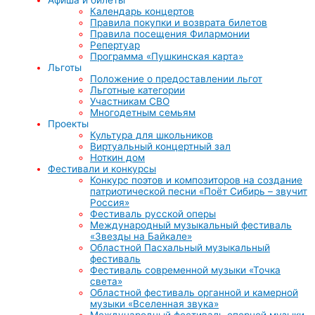
Календарь концертов
Правила покупки и возврата билетов
Правила посещения Филармонии
Репертуар
Программа «Пушкинская карта»
Льготы
Положение о предоставлении льгот
Льготные категории
Участникам СВО
Многодетным семьям
Проекты
Культура для школьников
Виртуальный концертный зал
Ноткин дом
Фестивали и конкурсы
Конкурс поэтов и композиторов на создание
патриотической песни «Поёт Сибирь – звучит
Россия»
Фестиваль русской оперы
Международный музыкальный фестиваль
«Звезды на Байкале»
Областной Пасхальный музыкальный
фестиваль
Фестиваль современной музыки «Точка
света»
Областной фестиваль органной и камерной
музыки «Вселенная звука»
Международный фестиваль оперной музыки