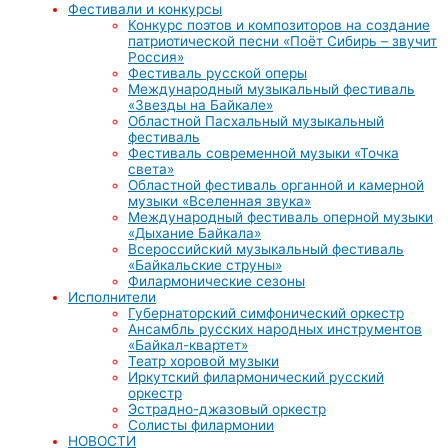
Фестивали и конкурсы
Конкурс поэтов и композиторов на создание
патриотической песни «Поёт Сибирь – звучит
Россия»
Фестиваль русской оперы
Международный музыкальный фестиваль
«Звезды на Байкале»
Областной Пасхальный музыкальный
фестиваль
Фестиваль современной музыки «Точка
света»
Областной фестиваль органной и камерной
музыки «Вселенная звука»
Международный фестиваль оперной музыки
«Дыхание Байкала»
Всероссийский музыкальный фестиваль
«Байкальские струны»
Филармонические сезоны
Исполнители
Губернаторский симфонический оркестр
Ансамбль русских народных инструментов
«Байкал-квартет»
Театр хоровой музыки
Иркутский филармонический русский
оркестр
Эстрадно-джазовый оркестр
Солисты филармонии
НОВОСТИ