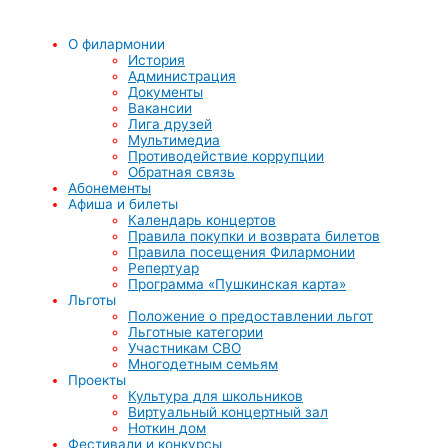
О филармонии
История
Администрация
Документы
Вакансии
Лига друзей
Мультимедиа
Противодействие коррупции
Обратная связь
Абонементы
Афиша и билеты
Календарь концертов
Правила покупки и возврата билетов
Правила посещения Филармонии
Репертуар
Программа «Пушкинская карта»
Льготы
Положение о предоставлении льгот
Льготные категории
Участникам СВО
Многодетным семьям
Проекты
Культура для школьников
Виртуальный концертный зал
Ноткин дом
Фестивали и конкурсы