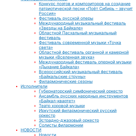
Конкурс поэтов и композиторов на создание
патриотической песни «Поёт Сибирь – звучит
Россия»
Фестиваль русской оперы
Международный музыкальный фестиваль
«Звезды на Байкале»
Областной Пасхальный музыкальный
фестиваль
Фестиваль современной музыки «Точка
света»
Областной фестиваль органной и камерной
музыки «Вселенная звука»
Международный фестиваль оперной музыки
«Дыхание Байкала»
Всероссийский музыкальный фестиваль
«Байкальские струны»
Филармонические сезоны
Исполнители
Губернаторский симфонический оркестр
Ансамбль русских народных инструментов
«Байкал-квартет»
Театр хоровой музыки
Иркутский филармонический русский
оркестр
Эстрадно-джазовый оркестр
Солисты филармонии
НОВОСТИ
Новости