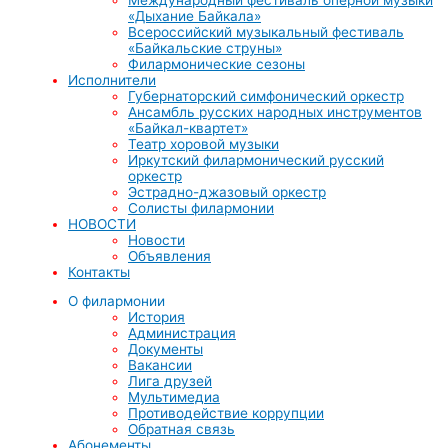
«Дыхание Байкала»
Всероссийский музыкальный фестиваль
«Байкальские струны»
Филармонические сезоны
Исполнители
Губернаторский симфонический оркестр
Ансамбль русских народных инструментов
«Байкал-квартет»
Театр хоровой музыки
Иркутский филармонический русский
оркестр
Эстрадно-джазовый оркестр
Солисты филармонии
НОВОСТИ
Новости
Объявления
Контакты
О филармонии
История
Администрация
Документы
Вакансии
Лига друзей
Мультимедиа
Противодействие коррупции
Обратная связь
Абонементы