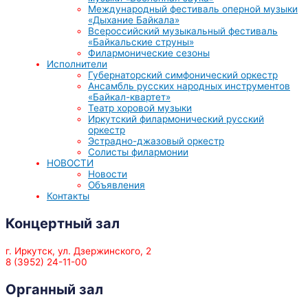
Международный фестиваль оперной музыки
«Дыхание Байкала»
Всероссийский музыкальный фестиваль
«Байкальские струны»
Филармонические сезоны
Исполнители
Губернаторский симфонический оркестр
Ансамбль русских народных инструментов
«Байкал-квартет»
Театр хоровой музыки
Иркутский филармонический русский
оркестр
Эстрадно-джазовый оркестр
Солисты филармонии
НОВОСТИ
Новости
Объявления
Контакты
Концертный зал
г. Иркутск, ул. Дзержинского, 2
8 (3952) 24-11-00
Органный зал