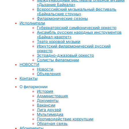
«Дыхание Байкала»
Всероссийский музыкальный фестиваль
«Байкальские струны»
Филармонические сезоны
Исполнители
Губернаторский симфонический оркестр
Ансамбль русских народных инструментов
«Байкал-квартет»
Театр хоровой музыки
Иркутский филармонический русский
оркестр
Эстрадно-джазовый оркестр
Солисты филармонии
НОВОСТИ
Новости
Объявления
Контакты
О филармонии
История
Администрация
Документы
Вакансии
Лига друзей
Мультимедиа
Противодействие коррупции
Обратная связь
Абонементы