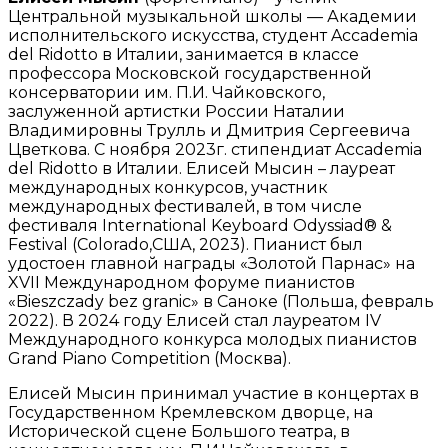
Центральной музыкальной школы — Академии
исполнительского искусства, студент Accademia
del Ridotto в Италии, занимается в классе
профессора Московской государственной
консерватории им. П.И. Чайковского,
заслуженной артистки России Наталии
Владимировны Трулль и Дмитрия Сергеевича
Цветкова. С ноября 2023г. стипендиат Accademia
del Ridotto в Италии. Елисей Мысин – лауреат
международных конкурсов, участник
международных фестивалей, в том числе
фестиваля International Keyboard Odyssiad® &
Festival (Сolorado,США, 2023). Пианист был
удостоен главной награды «Золотой Парнас» на
XVII Международном форуме пианистов
«Bieszczady bez granic» в Саноке (Польша, февраль
2022). В 2024 году Елисей стал лауреатом IV
Международного конкурса молодых пианистов
Grand Piano Competition (Москва).
Елисей Мысин принимал участие в концертах в
Государственном Кремлевском дворце, на
Исторической сцене Большого театра, в