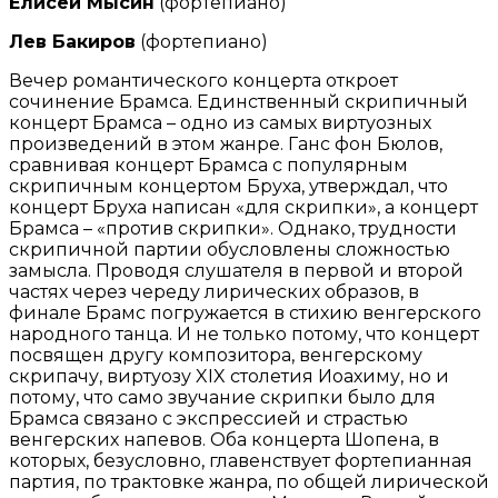
Елисей Мысин
(фортепиано)
Лев Бакиров
(фортепиано)
Вечер романтического концерта откроет
сочинение Брамса. Единственный
скрипичный
концерт Брамса – одно из самых виртуозных
произведений в
этом жанре. Ганс фон Бюлов,
сравнивая концерт Брамса с популярным
скрипичным концертом Бруха, утверждал, что
концерт Бруха написан «для
скрипки», а концерт
Брамса – «против скрипки». Однако, трудности
скрипичной партии обусловлены сложностью
замысла. Проводя слушателя в
первой и второй
частях через череду лирических образов, в
финале Брамс
погружается в стихию венгерского
народного танца. И не только потому, что
концерт
посвящен другу композитора, венгерскому
скрипачу, виртуозу XIX
столетия Иоахиму, но и
потому, что само звучание скрипки было для
Брамса
связано с экспрессией и страстью
венгерских напевов.
Оба концерта Шопена, в
которых, безусловно, главенствует
фортепианная
партия, по трактовке жанра, по общей лирической