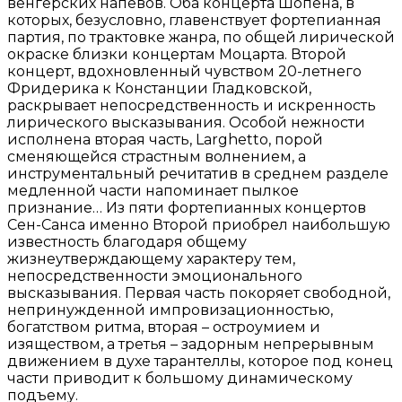
венгерских напевов.
Оба концерта Шопена, в
которых, безусловно, главенствует
фортепианная
партия, по трактовке жанра, по общей лирической
окраске
близки концертам Моцарта. Второй
концерт, вдохновленный чувством 20-
летнего
Фридерика к Констанции Гладковской,
раскрывает
непосредственность и искренность
лирического высказывания. Особой
нежности
исполнена вторая часть, Larghetto, порой
сменяющейся страстным
волнением, а
инструментальный речитатив в среднем разделе
медленной
части напоминает пылкое
признание…
Из пяти фортепианных концертов
Сен-Санса именно Второй
приобрел наибольшую
известность благодаря общему
жизнеутверждающему
характеру тем,
непосредственности эмоционального
высказывания. Первая
часть покоряет свободной,
непринужденной импровизационностью,
богатством ритма, вторая – остроумием и
изяществом, а третья – задорным
непрерывным
движением в духе тарантеллы, которое под конец
части
приводит к большому динамическому
подъему.