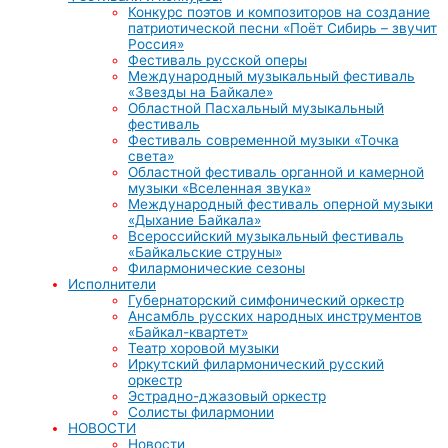
Конкурс поэтов и композиторов на создание
патриотической песни «Поёт Сибирь – звучит
Россия»
Фестиваль русской оперы
Международный музыкальный фестиваль
«Звезды на Байкале»
Областной Пасхальный музыкальный
фестиваль
Фестиваль современной музыки «Точка
света»
Областной фестиваль органной и камерной
музыки «Вселенная звука»
Международный фестиваль оперной музыки
«Дыхание Байкала»
Всероссийский музыкальный фестиваль
«Байкальские струны»
Филармонические сезоны
Исполнители
Губернаторский симфонический оркестр
Ансамбль русских народных инструментов
«Байкал-квартет»
Театр хоровой музыки
Иркутский филармонический русский
оркестр
Эстрадно-джазовый оркестр
Солисты филармонии
НОВОСТИ
Новости