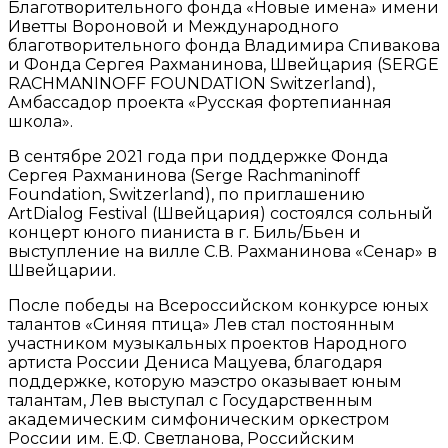
Благотворительного фонда «Новые имена» имени
Иветты Вороновой и Международного
благотворительного фонда Владимира Спивакова
и​ Фонда Сергея Рахманинова, Швейцария (SERGE
RACHMANINOFF FOUNDATION Switzerland),
Амбассадор проекта «Русская фортепианная
школа».
В сентябре 2021 года при поддержке Фонда
Сергея Рахманинова (Serge Rachmaninoff
Foundation, Switzerland), по приглашению
ArtDialog Festival (Швейцария) состоялся сольный
концерт юного пианиста в г. Биль/Бьен и
выступление на вилле​ С.В. Рахманинова​ «Сенар» в
Швейцарии.
После победы на Всероссийском конкурсе юных
талантов «Синяя птица» Лев стал постоянным
участником музыкальных проектов Народного
артиста России Дениса Мацуева, благодаря
поддержке, которую маэстро оказывает юным
талантам, Лев выступал с Государственным
академическим симфоническим оркестром
России им. Е.Ф. Светланова, Российским