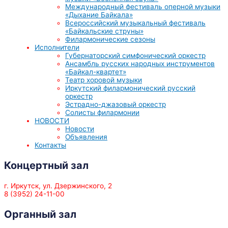
Международный фестиваль оперной музыки
«Дыхание Байкала»
Всероссийский музыкальный фестиваль
«Байкальские струны»
Филармонические сезоны
Исполнители
Губернаторский симфонический оркестр
Ансамбль русских народных инструментов
«Байкал-квартет»
Театр хоровой музыки
Иркутский филармонический русский
оркестр
Эстрадно-джазовый оркестр
Солисты филармонии
НОВОСТИ
Новости
Объявления
Контакты
Концертный зал
г. Иркутск, ул. Дзержинского, 2
8 (3952) 24-11-00
Органный зал