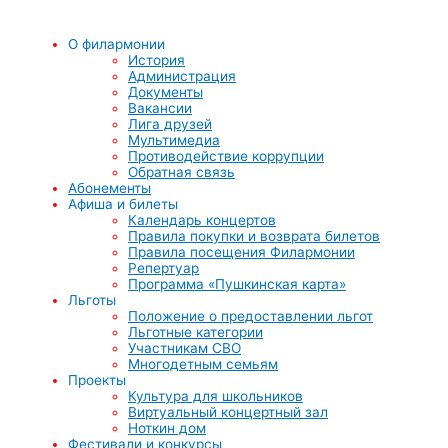
О филармонии
История
Администрация
Документы
Вакансии
Лига друзей
Мультимедиа
Противодействие коррупции
Обратная связь
Абонементы
Афиша и билеты
Календарь концертов
Правила покупки и возврата билетов
Правила посещения Филармонии
Репертуар
Программа «Пушкинская карта»
Льготы
Положение о предоставлении льгот
Льготные категории
Участникам СВО
Многодетным семьям
Проекты
Культура для школьников
Виртуальный концертный зал
Ноткин дом
Фестивали и конкурсы