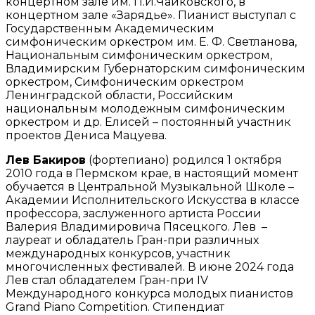
концертном зале им. П.И.Чайковского, в
концертном зале «Зарядье». Пианист выступал с
Государственным Академическим
симфоническим оркестром им. Е. Ф. Светланова,
Национальным симфоническим оркестром,
Владимирским Губернаторским симфоническим
оркестром, Симфоническим оркестром
Ленинградской области, Российским
национальным молодежным симфоническим
оркестром и др. Елисей – постоянный участник
проектов Дениса Мацуева.
Лев Бакиров
(фортепиано) родился 1 октября
2010 года в Пермском крае, в настоящий момент
обучается в Центральной Музыкальной Школе –
Академии Исполнительского Искусства в классе
профессора, заслуженного артиста России
Валерия Владимировича Пясецкого. Лев –
лауреат и обладатель Гран-при различных
международных конкурсов, участник
многочисленных фестивалей. В июне 2024 года
Лев стал обладателем Гран-при IV
Международного конкурса молодых пианистов
Grand Piano Competition. Стипендиат