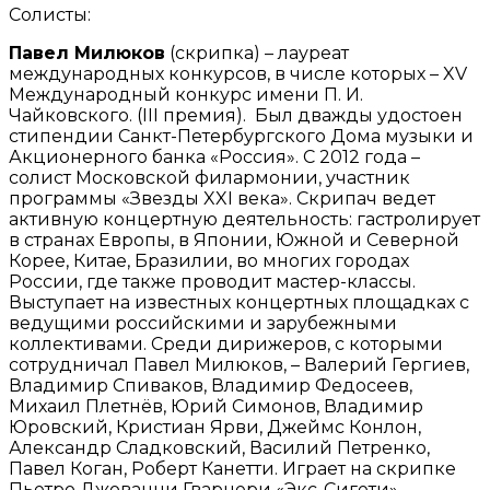
Солисты:
Павел Милюков
(скрипка) – лауреат
международных конкурсов, в числе которых – XV
Международный конкурс имени П. И.
Чайковского. (III премия). Был дважды удостоен
стипендии Санкт-Петербургского Дома музыки и
Акционерного банка «Россия». С 2012 года –
солист Московской филармонии, участник
программы «Звезды XXI века». Скрипач ведет
активную концертную деятельность: гастролирует
в странах Европы, в Японии, Южной и Северной
Корее, Китае, Бразилии, во многих городах
России, где также проводит мастер-классы.
Выступает на известных концертных площадках с
ведущими российскими и зарубежными
коллективами. Среди дирижеров, с которыми
сотрудничал Павел Милюков, – Валерий Гергиев,
Владимир Спиваков, Владимир Федосеев,
Михаил Плетнёв, Юрий Симонов, Владимир
Юровский, Кристиан Ярви, Джеймс Конлон,
Александр Сладковский, Василий Петренко,
Павел Коган, Роберт Канетти. Играет на скрипке
Пьетро Джованни Гварнери «Экс-Сигети»,