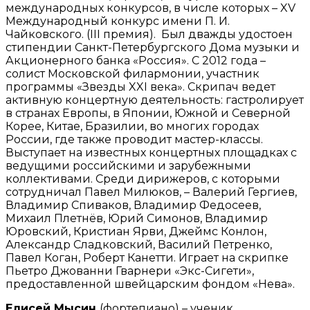
международных конкурсов, в числе которых – XV
Международный конкурс имени П. И.
Чайковского. (III премия). Был дважды удостоен
стипендии Санкт-Петербургского Дома музыки и
Акционерного банка «Россия». С 2012 года –
солист Московской филармонии, участник
программы «Звезды XXI века». Скрипач ведет
активную концертную деятельность: гастролирует
в странах Европы, в Японии, Южной и Северной
Корее, Китае, Бразилии, во многих городах
России, где также проводит мастер-классы.
Выступает на известных концертных площадках с
ведущими российскими и зарубежными
коллективами. Среди дирижеров, с которыми
сотрудничал Павел Милюков, – Валерий Гергиев,
Владимир Спиваков, Владимир Федосеев,
Михаил Плетнёв, Юрий Симонов, Владимир
Юровский, Кристиан Ярви, Джеймс Конлон,
Александр Сладковский, Василий Петренко,
Павел Коган, Роберт Канетти. Играет на скрипке
Пьетро Джованни Гварнери «Экс-Сигети»,
предоставленной швейцарским фондом «Нева».
Елисей Мысин
(фортепиано) – ученик