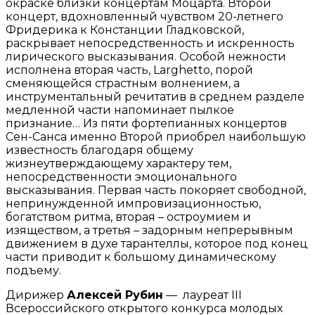
окраске
близки концертам Моцарта. Второй
концерт, вдохновленный чувством 20-
летнего
Фридерика к Констанции Гладковской,
раскрывает
непосредственность и искренность
лирического высказывания. Особой
нежности
исполнена вторая часть, Larghetto, порой
сменяющейся страстным
волнением, а
инструментальный речитатив в среднем разделе
медленной
части напоминает пылкое
признание…
Из пяти фортепианных концертов
Сен-Санса именно Второй
приобрел наибольшую
известность благодаря общему
жизнеутверждающему
характеру тем,
непосредственности эмоционального
высказывания. Первая
часть покоряет свободной,
непринужденной импровизационностью,
богатством ритма, вторая – остроумием и
изяществом, а третья – задорным
непрерывным
движением в духе тарантеллы, которое под конец
части
приводит к большому динамическому
подъему.
Дирижер
Алексей Рубин
— лауреат III
Всероссийского открытого конкурса молодых