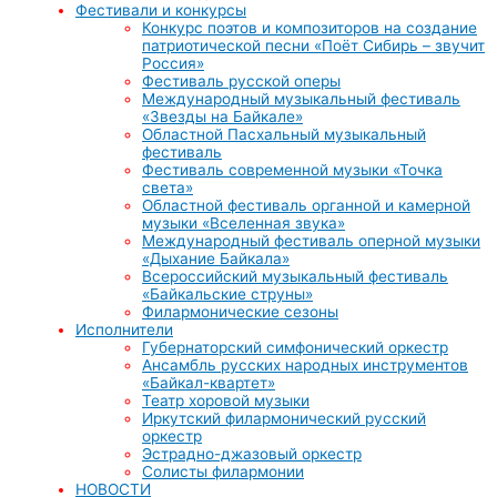
Фестивали и конкурсы
Конкурс поэтов и композиторов на создание
патриотической песни «Поёт Сибирь – звучит
Россия»
Фестиваль русской оперы
Международный музыкальный фестиваль
«Звезды на Байкале»
Областной Пасхальный музыкальный
фестиваль
Фестиваль современной музыки «Точка
света»
Областной фестиваль органной и камерной
музыки «Вселенная звука»
Международный фестиваль оперной музыки
«Дыхание Байкала»
Всероссийский музыкальный фестиваль
«Байкальские струны»
Филармонические сезоны
Исполнители
Губернаторский симфонический оркестр
Ансамбль русских народных инструментов
«Байкал-квартет»
Театр хоровой музыки
Иркутский филармонический русский
оркестр
Эстрадно-джазовый оркестр
Солисты филармонии
НОВОСТИ