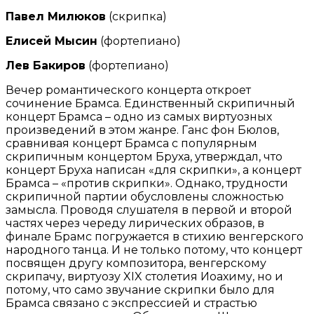
Павел Милюков
(скрипка)
Елисей Мысин
(фортепиано)
Лев Бакиров
(фортепиано)
Вечер романтического концерта откроет
сочинение Брамса. Единственный
скрипичный
концерт Брамса – одно из самых виртуозных
произведений в
этом жанре. Ганс фон Бюлов,
сравнивая концерт Брамса с популярным
скрипичным концертом Бруха, утверждал, что
концерт Бруха написан «для
скрипки», а концерт
Брамса – «против скрипки». Однако, трудности
скрипичной партии обусловлены сложностью
замысла. Проводя слушателя в
первой и второй
частях через череду лирических образов, в
финале Брамс
погружается в стихию венгерского
народного танца. И не только потому, что
концерт
посвящен другу композитора, венгерскому
скрипачу, виртуозу XIX
столетия Иоахиму, но и
потому, что само звучание скрипки было для
Брамса
связано с экспрессией и страстью