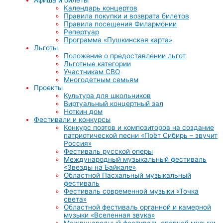
Календарь концертов
Правила покупки и возврата билетов
Правила посещения Филармонии
Репертуар
Программа «Пушкинская карта»
Льготы
Положение о предоставлении льгот
Льготные категории
Участникам СВО
Многодетным семьям
Проекты
Культура для школьников
Виртуальный концертный зал
Ноткин дом
Фестивали и конкурсы
Конкурс поэтов и композиторов на создание
патриотической песни «Поёт Сибирь – звучит
Россия»
Фестиваль русской оперы
Международный музыкальный фестиваль
«Звезды на Байкале»
Областной Пасхальный музыкальный
фестиваль
Фестиваль современной музыки «Точка
света»
Областной фестиваль органной и камерной
музыки «Вселенная звука»
Международный фестиваль оперной музыки