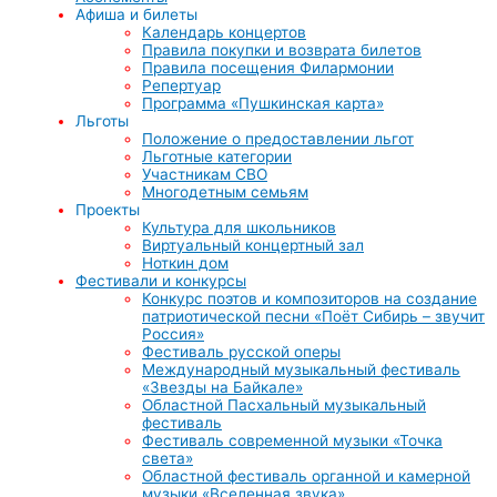
Афиша и билеты
Календарь концертов
Правила покупки и возврата билетов
Правила посещения Филармонии
Репертуар
Программа «Пушкинская карта»
Льготы
Положение о предоставлении льгот
Льготные категории
Участникам СВО
Многодетным семьям
Проекты
Культура для школьников
Виртуальный концертный зал
Ноткин дом
Фестивали и конкурсы
Конкурс поэтов и композиторов на создание
патриотической песни «Поёт Сибирь – звучит
Россия»
Фестиваль русской оперы
Международный музыкальный фестиваль
«Звезды на Байкале»
Областной Пасхальный музыкальный
фестиваль
Фестиваль современной музыки «Точка
света»
Областной фестиваль органной и камерной
музыки «Вселенная звука»