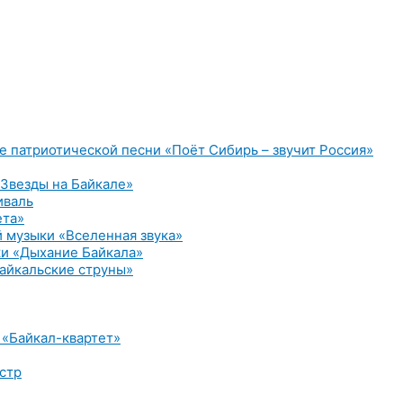
е патриотической песни «Поёт Сибирь – звучит Россия»
Звезды на Байкале»
иваль
ета»
 музыки «Вселенная звука»
и «Дыхание Байкала»
айкальские струны»
 «Байкал-квартет»
стр