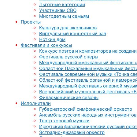
Льготные категории
Участникам СВО
Многодетным семьям
Проекты
Культура для школьников
Виртуальный концертный зал
Ноткин дом
Фестивали и конкурсы
Конкурс поэтов и композиторов на создани
Фестиваль русской оперы
Международный музыкальный фестиваль «
Областной Пасхальный музыкальный фест
Фестиваль современной музыки «Точка св
Областной фестиваль органной и камерной
Международный фестиваль оперной музык
Всероссийский музыкальный фестиваль «Б
Филармонические сезоны
Исполнители
Губернаторский симфонический оркестр
Ансамбль русских народных инструментов
Театр хоровой музыки
Иркутский филармонический русский орке
Эстрадно-джазовый оркестр