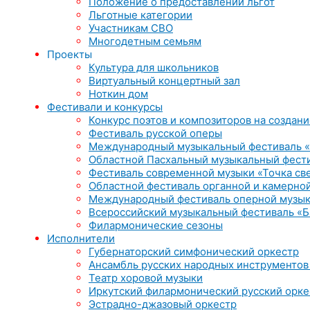
Положение о предоставлении льгот
Льготные категории
Участникам СВО
Многодетным семьям
Проекты
Культура для школьников
Виртуальный концертный зал
Ноткин дом
Фестивали и конкурсы
Конкурс поэтов и композиторов на создани
Фестиваль русской оперы
Международный музыкальный фестиваль «
Областной Пасхальный музыкальный фест
Фестиваль современной музыки «Точка св
Областной фестиваль органной и камерной
Международный фестиваль оперной музык
Всероссийский музыкальный фестиваль «Б
Филармонические сезоны
Исполнители
Губернаторский симфонический оркестр
Ансамбль русских народных инструментов
Театр хоровой музыки
Иркутский филармонический русский орке
Эстрадно-джазовый оркестр