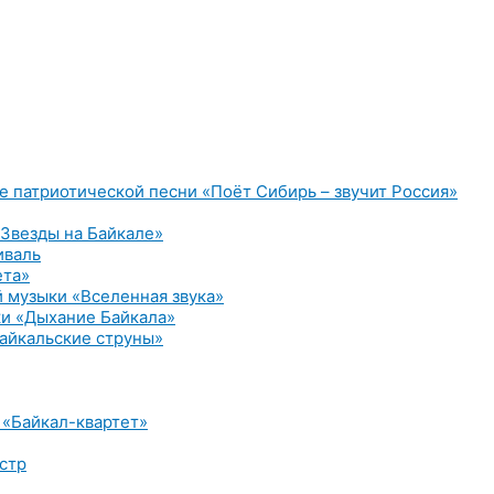
е патриотической песни «Поёт Сибирь – звучит Россия»
Звезды на Байкале»
иваль
ета»
 музыки «Вселенная звука»
и «Дыхание Байкала»
айкальские струны»
 «Байкал-квартет»
стр