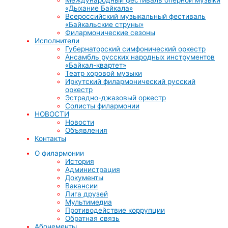
«Дыхание Байкала»
Всероссийский музыкальный фестиваль
«Байкальские струны»
Филармонические сезоны
Исполнители
Губернаторский симфонический оркестр
Ансамбль русских народных инструментов
«Байкал-квартет»
Театр хоровой музыки
Иркутский филармонический русский
оркестр
Эстрадно-джазовый оркестр
Солисты филармонии
НОВОСТИ
Новости
Объявления
Контакты
О филармонии
История
Администрация
Документы
Вакансии
Лига друзей
Мультимедиа
Противодействие коррупции
Обратная связь
Абонементы