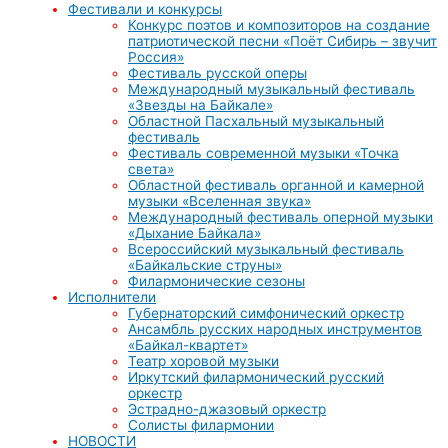
Фестивали и конкурсы
Конкурс поэтов и композиторов на создание
патриотической песни «Поёт Сибирь – звучит
Россия»
Фестиваль русской оперы
Международный музыкальный фестиваль
«Звезды на Байкале»
Областной Пасхальный музыкальный
фестиваль
Фестиваль современной музыки «Точка
света»
Областной фестиваль органной и камерной
музыки «Вселенная звука»
Международный фестиваль оперной музыки
«Дыхание Байкала»
Всероссийский музыкальный фестиваль
«Байкальские струны»
Филармонические сезоны
Исполнители
Губернаторский симфонический оркестр
Ансамбль русских народных инструментов
«Байкал-квартет»
Театр хоровой музыки
Иркутский филармонический русский
оркестр
Эстрадно-джазовый оркестр
Солисты филармонии
НОВОСТИ