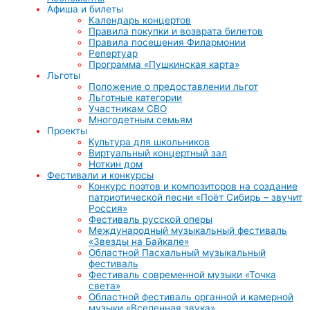
Афиша и билеты
Календарь концертов
Правила покупки и возврата билетов
Правила посещения Филармонии
Репертуар
Программа «Пушкинская карта»
Льготы
Положение о предоставлении льгот
Льготные категории
Участникам СВО
Многодетным семьям
Проекты
Культура для школьников
Виртуальный концертный зал
Ноткин дом
Фестивали и конкурсы
Конкурс поэтов и композиторов на создание
патриотической песни «Поёт Сибирь – звучит
Россия»
Фестиваль русской оперы
Международный музыкальный фестиваль
«Звезды на Байкале»
Областной Пасхальный музыкальный
фестиваль
Фестиваль современной музыки «Точка
света»
Областной фестиваль органной и камерной
музыки «Вселенная звука»