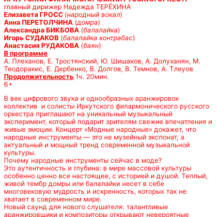
главный дирижер Надежда ТЕРЁХИНА
Елизавета ГРОСС
(
народный вокал
)
Анна ПЕРЕТОЛЧИНА
(
домра
)
Александра БИКБОВА
(
балалайка
)
Игорь СУДАКОВ
(
балалайка контрабас
)
Анастасия РУДАКОВА
(
баян
)
В программе
А. Плеханов, Е. Тростянский, Ю. Шишаков, А. Долуханян, М.
Теодоракис, Е. Дербенко, В. Долгов, В. Темнов, А. Тлеуов
Продолжительность
1ч. 20мин.
6+
В век цифрового звука и однообразных аранжировок
коллектив и солисты Иркутского филармонического русского
оркестра приглашают на уникальный музыкальный
эксперимент, который подарит зрителям свежие впечатления и
живые эмоции. Концерт «Модные народные» докажет, что
народные инструменты — это не музейный экспонат, а
актуальный и мощный тренд современной музыкальной
культуры.
Почему народные инструменты сейчас в моде?
Это аутентичность и глубина: в мире массовой культуры
особенно ценно все настоящее, с историей и душой. Теплый,
живой тембр домры или балалайки несет в себе
многовековую мудрость и искренность, которых так не
хватает в современном мире.
Новый саунд для нового слушателя: талантливые
аранжировщики и композиторы открывают невероятные