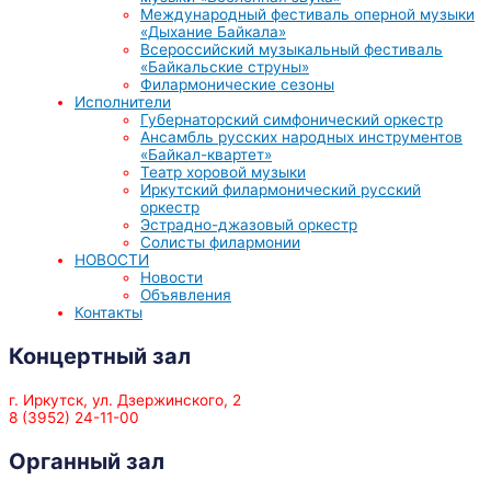
Международный фестиваль оперной музыки
«Дыхание Байкала»
Всероссийский музыкальный фестиваль
«Байкальские струны»
Филармонические сезоны
Исполнители
Губернаторский симфонический оркестр
Ансамбль русских народных инструментов
«Байкал-квартет»
Театр хоровой музыки
Иркутский филармонический русский
оркестр
Эстрадно-джазовый оркестр
Солисты филармонии
НОВОСТИ
Новости
Объявления
Контакты
Концертный зал
г. Иркутск, ул. Дзержинского, 2
8 (3952) 24-11-00
Органный зал