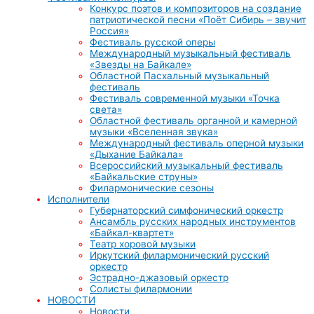
Конкурс поэтов и композиторов на создание
патриотической песни «Поёт Сибирь – звучит
Россия»
Фестиваль русской оперы
Международный музыкальный фестиваль
«Звезды на Байкале»
Областной Пасхальный музыкальный
фестиваль
Фестиваль современной музыки «Точка
света»
Областной фестиваль органной и камерной
музыки «Вселенная звука»
Международный фестиваль оперной музыки
«Дыхание Байкала»
Всероссийский музыкальный фестиваль
«Байкальские струны»
Филармонические сезоны
Исполнители
Губернаторский симфонический оркестр
Ансамбль русских народных инструментов
«Байкал-квартет»
Театр хоровой музыки
Иркутский филармонический русский
оркестр
Эстрадно-джазовый оркестр
Солисты филармонии
НОВОСТИ
Новости