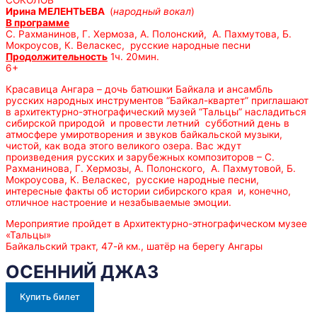
СОКОЛОВ
Ирина МЕЛЕНТЬЕВА
(
народный вокал
)
В программе
С. Рахманинов, Г. Хермоза, А. Полонский, А. Пахмутова, Б.
Мокроусов, К. Веласкес, русские народные песни
Продолжительность
1ч. 20мин.
6+
Красавица Ангара – дочь батюшки Байкала и ансамбль
русских народных инструментов “Байкал-квартет” приглашают
в архитектурно-этнографический музей “Тальцы” насладиться
сибирской природой и провести летний субботний день в
атмосфере умиротворения и звуков байкальской музыки,
чистой, как вода этого великого озера. Вас ждут
произведения русских и зарубежных композиторов – С.
Рахманинова, Г. Хермозы, А. Полонского, А. Пахмутовой, Б.
Мокроусова, К. Веласкес, русские народные песни,
интересные факты об истории сибирского края и, конечно,
отличное настроение и незабываемые эмоции.
Мероприятие пройдет в Архитектурно-этнографическом музее
«Тальцы»
Байкальский тракт, 47-й км., шатёр на берегу Ангары
ОСЕННИЙ ДЖАЗ
Купить билет