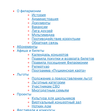
О филармонии
История
Администрация
Документы
Вакансии
Лига друзей
Мультимедиа
Противодействие коррупции
Обратная связь
Абонементы
Афиша и билеты
Календарь концертов
Правила покупки и возврата билетов
Правила посещения Филармонии
Репертуар
Программа «Пушкинская карта»
Льготы
Положение о предоставлении льгот
Льготные категории
Участникам СВО
Многодетным семьям
Проекты
Культура для школьников
Виртуальный концертный зал
Ноткин дом
Фестивали и конкурсы