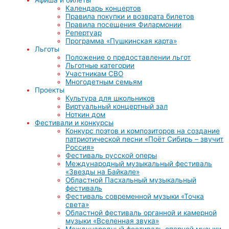
Календарь концертов
Правила покупки и возврата билетов
Правила посещения Филармонии
Репертуар
Программа «Пушкинская карта»
Льготы
Положение о предоставлении льгот
Льготные категории
Участникам СВО
Многодетным семьям
Проекты
Культура для школьников
Виртуальный концертный зал
Ноткин дом
Фестивали и конкурсы
Конкурс поэтов и композиторов на создание
патриотической песни «Поёт Сибирь – звучит
Россия»
Фестиваль русской оперы
Международный музыкальный фестиваль
«Звезды на Байкале»
Областной Пасхальный музыкальный
фестиваль
Фестиваль современной музыки «Точка
света»
Областной фестиваль органной и камерной
музыки «Вселенная звука»
Международный фестиваль оперной музыки