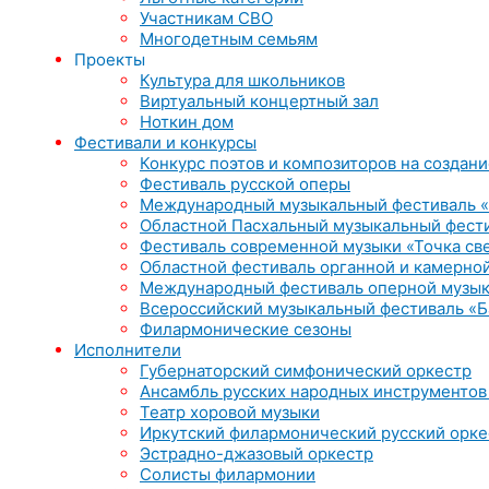
Участникам СВО
Многодетным семьям
Проекты
Культура для школьников
Виртуальный концертный зал
Ноткин дом
Фестивали и конкурсы
Конкурс поэтов и композиторов на создани
Фестиваль русской оперы
Международный музыкальный фестиваль «
Областной Пасхальный музыкальный фест
Фестиваль современной музыки «Точка св
Областной фестиваль органной и камерной
Международный фестиваль оперной музык
Всероссийский музыкальный фестиваль «Б
Филармонические сезоны
Исполнители
Губернаторский симфонический оркестр
Ансамбль русских народных инструментов
Театр хоровой музыки
Иркутский филармонический русский орке
Эстрадно-джазовый оркестр
Солисты филармонии