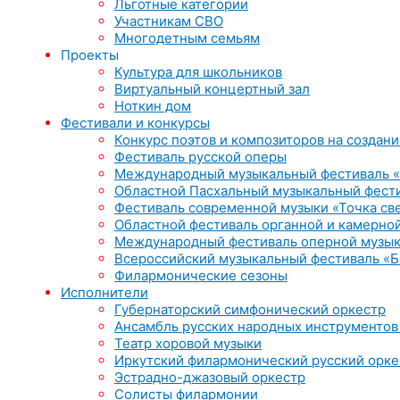
Льготные категории
Участникам СВО
Многодетным семьям
Проекты
Культура для школьников
Виртуальный концертный зал
Ноткин дом
Фестивали и конкурсы
Конкурс поэтов и композиторов на создани
Фестиваль русской оперы
Международный музыкальный фестиваль «
Областной Пасхальный музыкальный фест
Фестиваль современной музыки «Точка св
Областной фестиваль органной и камерной
Международный фестиваль оперной музык
Всероссийский музыкальный фестиваль «Б
Филармонические сезоны
Исполнители
Губернаторский симфонический оркестр
Ансамбль русских народных инструментов
Театр хоровой музыки
Иркутский филармонический русский орке
Эстрадно-джазовый оркестр
Солисты филармонии