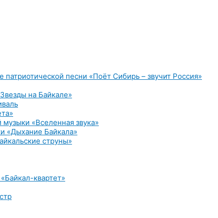
е патриотической песни «Поёт Сибирь – звучит Россия»
Звезды на Байкале»
иваль
ета»
 музыки «Вселенная звука»
и «Дыхание Байкала»
айкальские струны»
 «Байкал-квартет»
стр