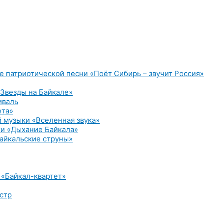
е патриотической песни «Поёт Сибирь – звучит Россия»
Звезды на Байкале»
иваль
ета»
 музыки «Вселенная звука»
и «Дыхание Байкала»
айкальские струны»
 «Байкал-квартет»
стр