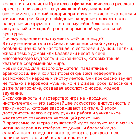
коллектив и солисты Иркутского филармонического русского
оркестра приглашают на уникальный музыкальный
эксперимент, который подарит зрителям свежие впечатления и
живые эмоции. Концерт «Модные народные» докажет, что
народные инструменты — это не музейный экспонат, а
актуальный и мощный тренд современной музыкальной
культуры.
Почему народные инструменты сейчас в моде?
Это аутентичность и глубина: в мире массовой культуры
особенно ценно все настоящее, с историей и душой. Теплый,
живой тембр домры или балалайки несет в себе
многовековую мудрость и искренность, которых так не
хватает в современном мире.
Новый саунд для нового слушателя: талантливые
аранжировщики и композиторы открывают невероятные
возможности народных инструментов. Они прекрасно звучат
не только в народной музыке, но и в джазе, роке, классике и
даже электронике, создавая абсолютно новое, модное
звучание.
Эксклюзивность и мастерство: игра на народных
инструментах — это высочайшее искусство, виртуозность и
техничность, которые завораживают зрителя. В эпоху
доступности всего и сразу ручная работа и уникальное
мастерство становятся настоящей роскошью.
В программе концерта слушателей ждет погружение в магию
истинно народных тембров: от домры и балалайки до
самобытного народного вокала, которые раскроют всю
палитру музыкальной выразительности.