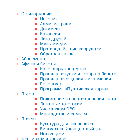
О филармонии
История
Администрация
Документы
Вакансии
Лига друзей
Мультимедиа
Противодействие коррупции
Обратная связь
Абонементы
Афиша и билеты
Календарь концертов
Правила покупки и возврата билетов
Правила посещения Филармонии
Репертуар
Программа «Пушкинская карта»
Льготы
Положение о предоставлении льгот
Льготные категории
Участникам СВО
Многодетным семьям
Проекты
Культура для школьников
Виртуальный концертный зал
Ноткин дом
Фестивали и конкурсы