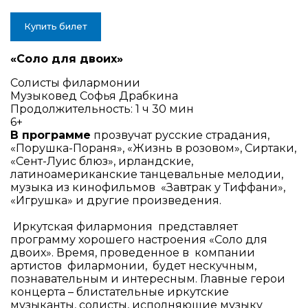
Купить билет
«Соло для двоих»
Солисты филармонии
Музыковед Софья Драбкина
Продолжительность: 1 ч 30 мин
6+
В программе
прозвучат русские страдания,
«Порушка-Пораня», «Жизнь в розовом», Сиртаки,
«Сент-Луис блюз», ирландские,
латиноамериканские танцевальные мелодии,
музыка из кинофильмов «Завтрак у Тиффани»,
«Игрушка» и другие произведения.
Иркутская филармония представляет
программу хорошего настроения «Соло для
двоих». Время, проведенное в компании
артистов филармонии, будет нескучным,
познавательным и интересным. Главные герои
концерта – блистательные иркутские
музыканты, солисты, исполняющие музыку