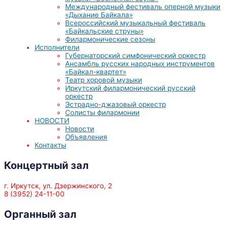
Международный фестиваль оперной музыки
«Дыхание Байкала»
Всероссийский музыкальный фестиваль
«Байкальские струны»
Филармонические сезоны
Исполнители
Губернаторский симфонический оркестр
Ансамбль русских народных инструментов
«Байкал-квартет»
Театр хоровой музыки
Иркутский филармонический русский
оркестр
Эстрадно-джазовый оркестр
Солисты филармонии
НОВОСТИ
Новости
Объявления
Контакты
Концертный зал
г. Иркутск, ул. Дзержинского, 2
8 (3952) 24-11-00
Органный зал