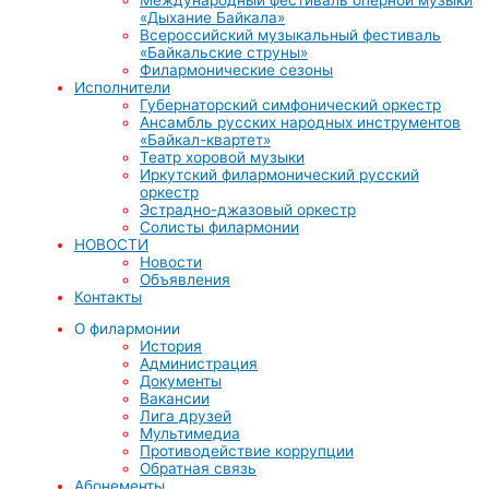
«Дыхание Байкала»
Всероссийский музыкальный фестиваль
«Байкальские струны»
Филармонические сезоны
Исполнители
Губернаторский симфонический оркестр
Ансамбль русских народных инструментов
«Байкал-квартет»
Театр хоровой музыки
Иркутский филармонический русский
оркестр
Эстрадно-джазовый оркестр
Солисты филармонии
НОВОСТИ
Новости
Объявления
Контакты
О филармонии
История
Администрация
Документы
Вакансии
Лига друзей
Мультимедиа
Противодействие коррупции
Обратная связь
Абонементы