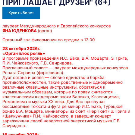
ПРИГЛАШАЕТ ДРУЗЕЙ" (6+)
Купить билет
лауреат Международного и Европейского конкурсов
ЯНА ЮДЕНКОВА
(орган)
Органный зал филармонии по средам в 12.00
28 октября 2026г.
«Орган плюс рояль»
В программе произведения И.С. Баха, В.А. Моцарта, Э. Грига,
П.И. Чайковского, Г.В. Свиридова.
Приглашенный солист — лауреат международных конкурсов
Рената Сорвина (фортепиано).
Дуэт органа и рояля — словно единство и борьба
противоположностей, такие родственные и одновременно
различные клавишные инструменты, обратяться к
музыкальным образцам, которые по праву считаются
классическими шедеврами эпохи Барокко, Классицизма,
Романтизма и музыки ХХ века. Для Вас прозвучат
бессмертные Токката и фуга ре минор И.С. Баха, Турецкое
рондо В.А. Моцарта, миниатюры из сюит «Пер Гюнт» Э. Грига и
«Щелкунчика» П.И. Чайковского, а завершит концерт
заряжающая своей невероятной энергетикой музыка Г.В.
Свиридова.
16 декабря 2026г.