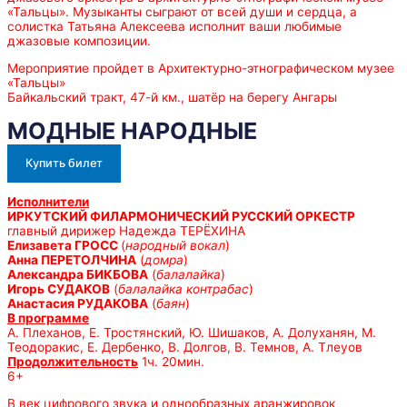
«Тальцы». Музыканты сыграют от всей души и сердца, а
солистка Татьяна Алексеева исполнит ваши любимые
джазовые композиции.
Мероприятие пройдет в Архитектурно-этнографическом музее
«Тальцы»
Байкальский тракт, 47-й км., шатёр на берегу Ангары
МОДНЫЕ НАРОДНЫЕ
Купить билет
Исполнители
ИРКУТСКИЙ ФИЛАРМОНИЧЕСКИЙ РУССКИЙ ОРКЕСТР
главный дирижер Надежда ТЕРЁХИНА
Елизавета ГРОСС
(
народный вокал
)
Анна ПЕРЕТОЛЧИНА
(
домра
)
Александра БИКБОВА
(
балалайка
)
Игорь СУДАКОВ
(
балалайка контрабас
)
Анастасия РУДАКОВА
(
баян
)
В программе
А. Плеханов, Е. Тростянский, Ю. Шишаков, А. Долуханян, М.
Теодоракис, Е. Дербенко, В. Долгов, В. Темнов, А. Тлеуов
Продолжительность
1ч. 20мин.
6+
В век цифрового звука и однообразных аранжировок