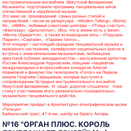
инструментальным ансамблем Иркутской филармонии.
Музыканты подготовили программу танцевальных хитов
отечественной и зарубежной музыки.
Это микс из произведений самых разных стилей и
направлений – песни из репертуара «Modern Talking», «Boney
M», «АВВА», любимые советские шлягеры – «Птица счастья»,
«Фантазер», «Дельтаплан», «Все, что в жизни есть у меня»,
«Мечта сбывается», а также всенародные хиты – «Порушка-
Параня», «Сиртаки», «Париже танго»…
Этот концерт – настоящий праздник танцевальной музыки и
мажорного настроения, калейдоскоп национальных красок и
встреча с замечательными музыкантами, любимцами
иркутской публики: аккордеонистом – заслуженным артистом
России Александром Чудновским, певцами –лауреатом
международных и всероссийских конкурсов Алисой
Новиковой и финалистом телепроекта «Голос» на Первом
канале Георгием Серышевым, которые выступят в
сопровождении Эстрадно-инструментального ансамбля
Иркутской филармонии. И наши дорогие слушатели тоже
станут участниками этого увлекательно-познавательно-
музыкально-танцевального действа.
Мероприятие пройдет в Архитектурно-этнографическом музее
«Тальцы»
Байкальский тракт, 47-й км., шатёр на берегу Ангары
№16 "ОРГАН ПЛЮС. КОРОЛЬ