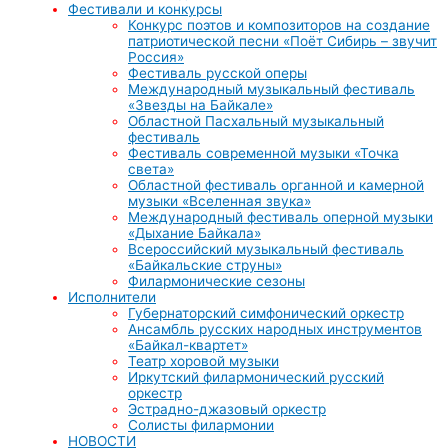
Фестивали и конкурсы
Конкурс поэтов и композиторов на создание
патриотической песни «Поёт Сибирь – звучит
Россия»
Фестиваль русской оперы
Международный музыкальный фестиваль
«Звезды на Байкале»
Областной Пасхальный музыкальный
фестиваль
Фестиваль современной музыки «Точка
света»
Областной фестиваль органной и камерной
музыки «Вселенная звука»
Международный фестиваль оперной музыки
«Дыхание Байкала»
Всероссийский музыкальный фестиваль
«Байкальские струны»
Филармонические сезоны
Исполнители
Губернаторский симфонический оркестр
Ансамбль русских народных инструментов
«Байкал-квартет»
Театр хоровой музыки
Иркутский филармонический русский
оркестр
Эстрадно-джазовый оркестр
Солисты филармонии
НОВОСТИ