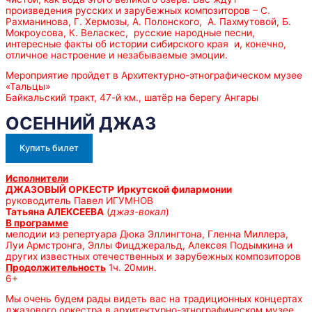
произведения русских и зарубежных композиторов – С.
Рахманинова, Г. Хермозы, А. Полонского, А. Пахмутовой, Б.
Мокроусова, К. Веласкес, русские народные песни,
интересные факты об истории сибирского края и, конечно,
отличное настроение и незабываемые эмоции.
Мероприятие пройдет в Архитектурно-этнографическом музее
«Тальцы»
Байкальский тракт, 47-й км., шатёр на берегу Ангары
ОСЕННИЙ ДЖАЗ
Купить билет
Исполнители
ДЖАЗОВЫЙ ОРКЕСТР
Иркутской филармонии
руководитель Павел ИГУМНОВ
Татьяна АЛЕКСЕЕВА
(
джаз-вокал
)
В программе
мелодии из репертуара Дюка Эллингтона, Гленна Миллера,
Луи Армстронга, Эллы Фицджеральд, Алексея Подымкина и
других известных отечественных и зарубежных композиторов
Продолжительность
1ч. 20мин.
6+
Мы очень будем рады видеть вас на традиционных концертах
джазового оркестра в архитектурно-этнографическом музее