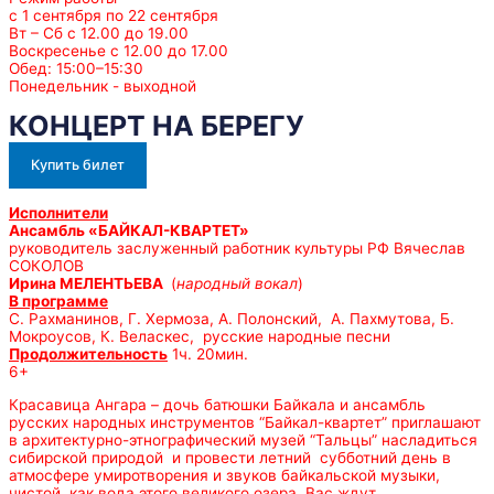
с 1 сентября по 22 сентября
Вт – Сб с 12.00 до 19.00
Воскресенье с 12.00 до 17.00
Обед: 15:00–15:30
Понедельник - выходной
КОНЦЕРТ НА БЕРЕГУ
Купить билет
Исполнители
Ансамбль «БАЙКАЛ-КВАРТЕТ»
руководитель заслуженный работник культуры РФ Вячеслав
СОКОЛОВ
Ирина МЕЛЕНТЬЕВА
(
народный вокал
)
В программе
С. Рахманинов, Г. Хермоза, А. Полонский, А. Пахмутова, Б.
Мокроусов, К. Веласкес, русские народные песни
Продолжительность
1ч. 20мин.
6+
Красавица Ангара – дочь батюшки Байкала и ансамбль
русских народных инструментов “Байкал-квартет” приглашают
в архитектурно-этнографический музей “Тальцы” насладиться
сибирской природой и провести летний субботний день в
атмосфере умиротворения и звуков байкальской музыки,
чистой, как вода этого великого озера. Вас ждут