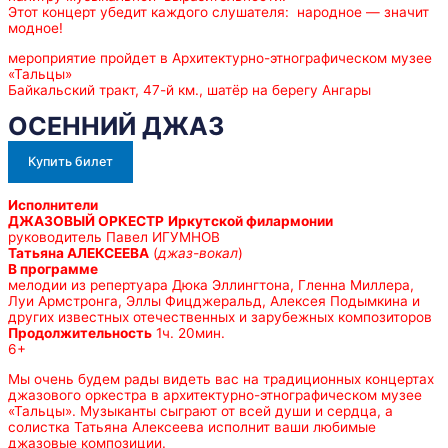
Этот концерт убедит каждого слушателя: народное — значит
модное!
мероприятие пройдет в Архитектурно-этнографическом музее
«Тальцы»
Байкальский тракт, 47-й км., шатёр на берегу Ангары
ОСЕННИЙ ДЖАЗ
Купить билет
Исполнители
ДЖАЗОВЫЙ ОРКЕСТР
Иркутской филармонии
руководитель Павел ИГУМНОВ
Татьяна АЛЕКСЕЕВА
(
джаз-вокал
)
В программе
мелодии из репертуара Дюка Эллингтона, Гленна Миллера,
Луи Армстронга, Эллы Фицджеральд, Алексея Подымкина и
других известных отечественных и зарубежных композиторов
Продолжительность
1ч. 20мин.
6+
Мы очень будем рады видеть вас на традиционных концертах
джазового оркестра в архитектурно-этнографическом музее
«Тальцы». Музыканты сыграют от всей души и сердца, а
солистка Татьяна Алексеева исполнит ваши любимые
джазовые композиции.