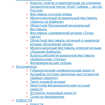
Конкурс поэтов и композиторов на создание
патриотической песни «Поёт Сибирь – звучит
Россия»
Фестиваль русской оперы
Международный музыкальный фестиваль
«Звезды на Байкале»
Областной Пасхальный музыкальный
фестиваль
Фестиваль современной музыки «Точка
света»
Областной фестиваль органной и камерной
музыки «Вселенная звука»
Международный фестиваль оперной музыки
«Дыхание Байкала»
Всероссийский музыкальный фестиваль
«Байкальские струны»
Филармонические сезоны
Исполнители
Губернаторский симфонический оркестр
Ансамбль русских народных инструментов
«Байкал-квартет»
Театр хоровой музыки
Иркутский филармонический русский
оркестр
Эстрадно-джазовый оркестр
Солисты филармонии
НОВОСТИ
Новости