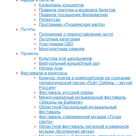
Календарь концертов
Правила покупки и возврата билетов
Правила посещения Филармонии
Репертуар
Программа «Пушкинская карта»
Льготы
Положение о предоставлении льгот
Льготные категории
Участникам СВО
Многодетным семьям
Проекты
Культура для школьников
Виртуальный концертный зал
Ноткин дом
Фестивали и конкурсы
Конкурс поэтов и композиторов на создание
патриотической песни «Поёт Сибирь – звучит
Россия»
Фестиваль русской оперы
Международный музыкальный фестиваль
«Звезды на Байкале»
Областной Пасхальный музыкальный
фестиваль
Фестиваль современной музыки «Точка
света»
Областной фестиваль органной и камерной
музыки «Вселенная звука»
Международный фестиваль оперной музыки