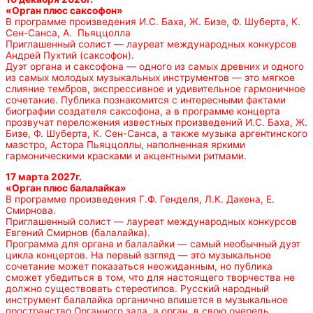
«Орган плюс саксофон»
В программе произведения И.С. Баха, Ж. Бизе, Ф. Шуберта, К.
Сен-Санса, А. Пьяццолла
Приглашенный солист — лауреат международных конкурсов
Андрей Пухтий (саксофон).
Дуэт органа и саксофона — одного из самых древних и одного
из самых молодых музыкальных инструментов — это мягкое
слияние тембров, экспрессивное и удивительное гармоничное
сочетание. Публика познакомится с интересными фактами
биографии создателя саксофона, а в программе концерта
прозвучат переложения известных произведений И.С. Баха, Ж.
Бизе, Ф. Шуберта, К. Сен-Санса, а также музыка аргентинского
маэстро, Астора Пьяццоллы, наполненная яркими
гармоническими красками и акцентными ритмами.
17 марта 2027г.
«Орган плюс балалайка»
В программе произведения Г.Ф. Генделя, Л.К. Дакена, Е.
Смирнова.
Приглашенный солист — лауреат международных конкурсов
Евгений Смирнов (балалайка).
Программа для органа и балалайки — самый необычный дуэт
цикла концертов. На первый взгляд — это музыкальное
сочетание может показаться неожиданным, но публика
сможет убедиться в том, что для настоящего творчества не
должно существовать стереотипов. Русский народный
инструмент балалайка органично впишется в музыкальное
пространство Органного зала, а орган, в свою очередь,