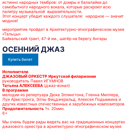
истинно народных тембров: от домры и балалайки до
самобытного народного вокала, которые раскроют всю
палитру музыкальной выразительности.
Этот концерт убедит каждого слушателя: народное — значит
модное!
мероприятие пройдет в Архитектурно-этнографическом музее
«Тальцы»
Байкальский тракт, 47-й км., шатёр на берегу Ангары
ОСЕННИЙ ДЖАЗ
Купить билет
Исполнители
ДЖАЗОВЫЙ ОРКЕСТР
Иркутской филармонии
руководитель Павел ИГУМНОВ
Татьяна АЛЕКСЕЕВА
(
джаз-вокал
)
В программе
мелодии из репертуара Дюка Эллингтона, Гленна Миллера,
Луи Армстронга, Эллы Фицджеральд, Алексея Подымкина и
других известных отечественных и зарубежных композиторов
Продолжительность
1ч. 20мин.
6+
Мы очень будем рады видеть вас на традиционных концертах
джазового оркестра в архитектурно-этнографическом музее