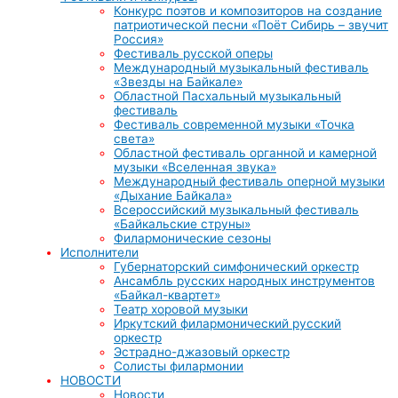
Конкурс поэтов и композиторов на создание
патриотической песни «Поёт Сибирь – звучит
Россия»
Фестиваль русской оперы
Международный музыкальный фестиваль
«Звезды на Байкале»
Областной Пасхальный музыкальный
фестиваль
Фестиваль современной музыки «Точка
света»
Областной фестиваль органной и камерной
музыки «Вселенная звука»
Международный фестиваль оперной музыки
«Дыхание Байкала»
Всероссийский музыкальный фестиваль
«Байкальские струны»
Филармонические сезоны
Исполнители
Губернаторский симфонический оркестр
Ансамбль русских народных инструментов
«Байкал-квартет»
Театр хоровой музыки
Иркутский филармонический русский
оркестр
Эстрадно-джазовый оркестр
Солисты филармонии
НОВОСТИ
Новости