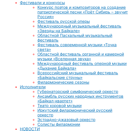
Фестивали и конкурсы
Конкурс поэтов и композиторов на создание
патриотической песни «Поёт Сибирь – звучит
Россия»
Фестиваль русской оперы
Международный музыкальный фестиваль
«Звезды на Байкале»
Областной Пасхальный музыкальный
фестиваль
Фестиваль современной музыки «Точка
света»
Областной фестиваль органной и камерной
музыки «Вселенная звука»
Международный фестиваль оперной музыки
«Дыхание Байкала»
Всероссийский музыкальный фестиваль
«Байкальские струны»
Филармонические сезоны
Исполнители
Губернаторский симфонический оркестр
Ансамбль русских народных инструментов
«Байкал-квартет»
Театр хоровой музыки
Иркутский филармонический русский
оркестр
Эстрадно-джазовый оркестр
Солисты филармонии
НОВОСТИ