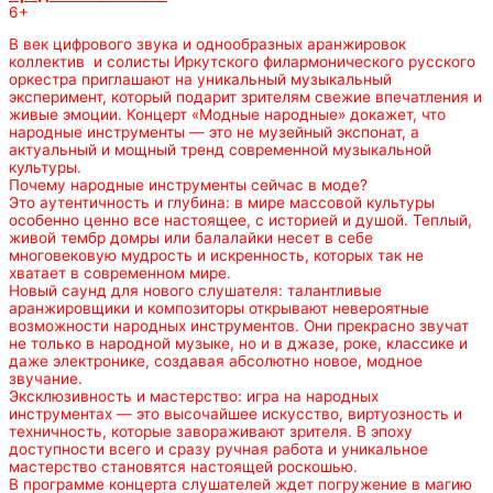
6+
В век цифрового звука и однообразных аранжировок
коллектив и солисты Иркутского филармонического русского
оркестра приглашают на уникальный музыкальный
эксперимент, который подарит зрителям свежие впечатления и
живые эмоции. Концерт «Модные народные» докажет, что
народные инструменты — это не музейный экспонат, а
актуальный и мощный тренд современной музыкальной
культуры.
Почему народные инструменты сейчас в моде?
Это аутентичность и глубина: в мире массовой культуры
особенно ценно все настоящее, с историей и душой. Теплый,
живой тембр домры или балалайки несет в себе
многовековую мудрость и искренность, которых так не
хватает в современном мире.
Новый саунд для нового слушателя: талантливые
аранжировщики и композиторы открывают невероятные
возможности народных инструментов. Они прекрасно звучат
не только в народной музыке, но и в джазе, роке, классике и
даже электронике, создавая абсолютно новое, модное
звучание.
Эксклюзивность и мастерство: игра на народных
инструментах — это высочайшее искусство, виртуозность и
техничность, которые завораживают зрителя. В эпоху
доступности всего и сразу ручная работа и уникальное
мастерство становятся настоящей роскошью.
В программе концерта слушателей ждет погружение в магию