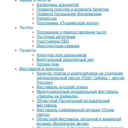
Календарь концертов
Правила покупки и возврата билетов
Правила посещения Филармонии
Репертуар
Программа «Пушкинская карта»
Льготы
Положение о предоставлении льгот
Льготные категории
Участникам СВО
Многодетным семьям
Проекты
Культура для школьников
Виртуальный концертный зал
Ноткин дом
Фестивали и конкурсы
Конкурс поэтов и композиторов на создание
патриотической песни «Поёт Сибирь – звучит
Россия»
Фестиваль русской оперы
Международный музыкальный фестиваль
«Звезды на Байкале»
Областной Пасхальный музыкальный
фестиваль
Фестиваль современной музыки «Точка
света»
Областной фестиваль органной и камерной
музыки «Вселенная звука»
Международный фестиваль оперной музыки