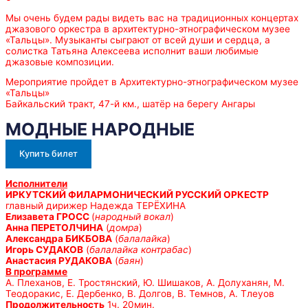
Мы очень будем рады видеть вас на традиционных концертах
джазового оркестра в архитектурно-этнографическом музее
«Тальцы». Музыканты сыграют от всей души и сердца, а
солистка Татьяна Алексеева исполнит ваши любимые
джазовые композиции.
Мероприятие пройдет в Архитектурно-этнографическом музее
«Тальцы»
Байкальский тракт, 47-й км., шатёр на берегу Ангары
МОДНЫЕ НАРОДНЫЕ
Купить билет
Исполнители
ИРКУТСКИЙ ФИЛАРМОНИЧЕСКИЙ РУССКИЙ ОРКЕСТР
главный дирижер Надежда ТЕРЁХИНА
Елизавета ГРОСС
(
народный вокал
)
Анна ПЕРЕТОЛЧИНА
(
домра
)
Александра БИКБОВА
(
балалайка
)
Игорь СУДАКОВ
(
балалайка контрабас
)
Анастасия РУДАКОВА
(
баян
)
В программе
А. Плеханов, Е. Тростянский, Ю. Шишаков, А. Долуханян, М.
Теодоракис, Е. Дербенко, В. Долгов, В. Темнов, А. Тлеуов
Продолжительность
1ч. 20мин.