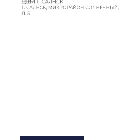
15:30
ДШИ Г. САЯНСК
Г. САЯНСК, МИКРОРАЙОН СОЛНЕЧНЫЙ,
Д. 5
ПУШКИНСКАЯ КАРТА