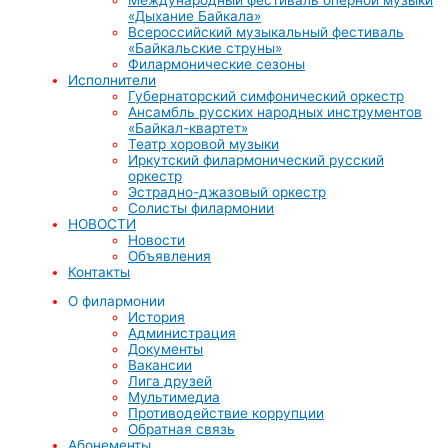
«Дыхание Байкала»
Всероссийский музыкальный фестиваль
«Байкальские струны»
Филармонические сезоны
Исполнители
Губернаторский симфонический оркестр
Ансамбль русских народных инструментов
«Байкал-квартет»
Театр хоровой музыки
Иркутский филармонический русский
оркестр
Эстрадно-джазовый оркестр
Солисты филармонии
НОВОСТИ
Новости
Объявления
Контакты
О филармонии
История
Администрация
Документы
Вакансии
Лига друзей
Мультимедиа
Противодействие коррупции
Обратная связь
Абонементы