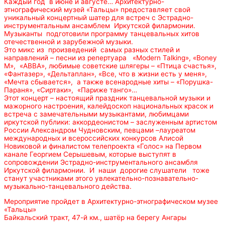
Каждый год в июне и августе… Архитектурно-
этнографический музей «Тальцы» предоставляет свой
уникальный концертный шатер для встреч с Эстрадно-
инструментальным ансамблем Иркутской филармонии.
Музыканты подготовили программу танцевальных хитов
отечественной и зарубежной музыки.
Это микс из произведений самых разных стилей и
направлений – песни из репертуара «Modern Talking», «Boney
M», «АВВА», любимые советские шлягеры – «Птица счастья»,
«Фантазер», «Дельтаплан», «Все, что в жизни есть у меня»,
«Мечта сбывается», а также всенародные хиты – «Порушка-
Параня», «Сиртаки», «Париже танго»…
Этот концерт – настоящий праздник танцевальной музыки и
мажорного настроения, калейдоскоп национальных красок и
встреча с замечательными музыкантами, любимцами
иркутской публики: аккордеонистом – заслуженным артистом
России Александром Чудновским, певцами –лауреатом
международных и всероссийских конкурсов Алисой
Новиковой и финалистом телепроекта «Голос» на Первом
канале Георгием Серышевым, которые выступят в
сопровождении Эстрадно-инструментального ансамбля
Иркутской филармонии. И наши дорогие слушатели тоже
станут участниками этого увлекательно-познавательно-
музыкально-танцевального действа.
Мероприятие пройдет в Архитектурно-этнографическом музее
«Тальцы»
Байкальский тракт, 47-й км., шатёр на берегу Ангары