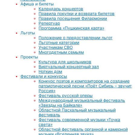
Афиша и билеты
Календарь концертов
Правила покупки и возврата билетов
Правила посещения Филармонии
Репертуар
Программа «Пушкинская карта»
Льготы
Положение о предоставлении льгот
Льготные категории
Участникам СВО
Многодетным семьям
Проекты
Культура для школьников
Виртуальный концертный зал
Ноткин дом
Фестивали и конкурсы
Конкурс поэтов и композиторов на создание
патриотической песни «Поёт Сибирь – звучит
Россия»
Фестиваль русской оперы
Международный музыкальный фестиваль
«Звезды на Байкале»
Областной Пасхальный музыкальный
фестиваль
Фестиваль современной музыки «Точка
света»
Областной фестиваль органной и камерной
музыки «Вселенная звука»