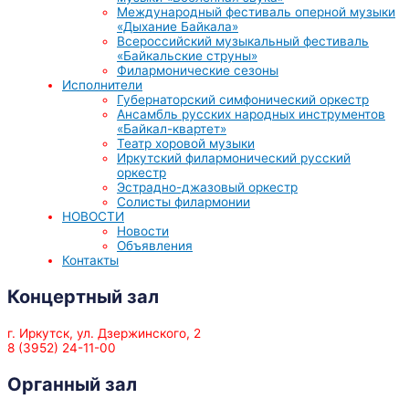
Международный фестиваль оперной музыки
«Дыхание Байкала»
Всероссийский музыкальный фестиваль
«Байкальские струны»
Филармонические сезоны
Исполнители
Губернаторский симфонический оркестр
Ансамбль русских народных инструментов
«Байкал-квартет»
Театр хоровой музыки
Иркутский филармонический русский
оркестр
Эстрадно-джазовый оркестр
Солисты филармонии
НОВОСТИ
Новости
Объявления
Контакты
Концертный зал
г. Иркутск, ул. Дзержинского, 2
8 (3952) 24-11-00
Органный зал