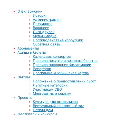
О филармонии
История
Администрация
Документы
Вакансии
Лига друзей
Мультимедиа
Противодействие коррупции
Обратная связь
Абонементы
Афиша и билеты
Календарь концертов
Правила покупки и возврата билетов
Правила посещения Филармонии
Репертуар
Программа «Пушкинская карта»
Льготы
Положение о предоставлении льгот
Льготные категории
Участникам СВО
Многодетным семьям
Проекты
Культура для школьников
Виртуальный концертный зал
Ноткин дом
Фестивали и конкурсы