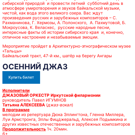
сибирской природой и провести летний субботний день в
атмосфере умиротворения и звуков байкальской музыки,
чистой, как вода этого великого озера. Вас ждут
произведения русских и зарубежных композиторов – С.
Рахманинова, Г. Хермозы, А. Полонского, А. Пахмутовой, Б.
Мокроусова, К. Веласкес, русские народные песни,
интересные факты об истории сибирского края и, конечно,
отличное настроение и незабываемые эмоции.
Мероприятие пройдет в Архитектурно-этнографическом музее
«Тальцы»
Байкальский тракт, 47-й км., шатёр на берегу Ангары
ОСЕННИЙ ДЖАЗ
Купить билет
Исполнители
ДЖАЗОВЫЙ ОРКЕСТР
Иркутской филармонии
руководитель Павел ИГУМНОВ
Татьяна АЛЕКСЕЕВА
(
джаз-вокал
)
В программе
мелодии из репертуара Дюка Эллингтона, Гленна Миллера,
Луи Армстронга, Эллы Фицджеральд, Алексея Подымкина и
других известных отечественных и зарубежных композиторов
Продолжительность
1ч. 20мин.
6+