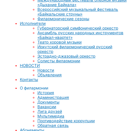
«Дыхание Байкала»
Всероссийский музыкальный фестиваль
«Байкальские струны»
Филармонические сезоны
Исполнители
Губернаторский симфонический оркестр
Ансамбль русских народных инструментов
«Байкал-квартет»
Театр хоровой музыки
Иркутский филармонический русский
оркестр
Эстрадно-джазовый оркестр
Солисты филармонии
НОВОСТИ
Новости
Объявления
Контакты
О филармонии
История
Администрация
Документы
Вакансии
Лига друзей
Мультимедиа
Противодействие коррупции
Обратная связь
Абонементы