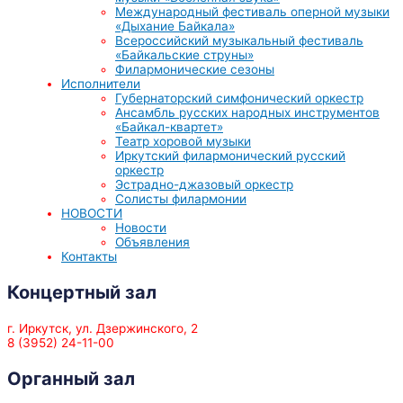
Международный фестиваль оперной музыки
«Дыхание Байкала»
Всероссийский музыкальный фестиваль
«Байкальские струны»
Филармонические сезоны
Исполнители
Губернаторский симфонический оркестр
Ансамбль русских народных инструментов
«Байкал-квартет»
Театр хоровой музыки
Иркутский филармонический русский
оркестр
Эстрадно-джазовый оркестр
Солисты филармонии
НОВОСТИ
Новости
Объявления
Контакты
Концертный зал
г. Иркутск, ул. Дзержинского, 2
8 (3952) 24-11-00
Органный зал