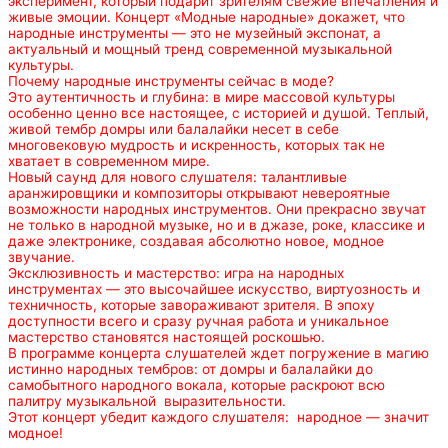
эксперимент, который подарит зрителям свежие впечатления и
живые эмоции. Концерт «Модные народные» докажет, что
народные инструменты — это не музейный экспонат, а
актуальный и мощный тренд современной музыкальной
культуры.
Почему народные инструменты сейчас в моде?
Это аутентичность и глубина: в мире массовой культуры
особенно ценно все настоящее, с историей и душой. Теплый,
живой тембр домры или балалайки несет в себе
многовековую мудрость и искренность, которых так не
хватает в современном мире.
Новый саунд для нового слушателя: талантливые
аранжировщики и композиторы открывают невероятные
возможности народных инструментов. Они прекрасно звучат
не только в народной музыке, но и в джазе, роке, классике и
даже электронике, создавая абсолютно новое, модное
звучание.
Эксклюзивность и мастерство: игра на народных
инструментах — это высочайшее искусство, виртуозность и
техничность, которые завораживают зрителя. В эпоху
доступности всего и сразу ручная работа и уникальное
мастерство становятся настоящей роскошью.
В программе концерта слушателей ждет погружение в магию
истинно народных тембров: от домры и балалайки до
самобытного народного вокала, которые раскроют всю
палитру музыкальной выразительности.
Этот концерт убедит каждого слушателя: народное — значит
модное!