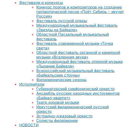
Фестивали и конкурсы
Конкурс поэтов и композиторов на создание
патриотической песни «Поёт Сибирь – звучит
Россия»
Фестиваль русской оперы
Международный музыкальный фестиваль
«Звезды на Байкале»
Областной Пасхальный музыкальный
фестиваль
Фестиваль современной музыки «Точка
света»
Областной фестиваль органной и камерной
музыки «Вселенная звука»
Международный фестиваль оперной музыки
«Дыхание Байкала»
Всероссийский музыкальный фестиваль
«Байкальские струны»
Филармонические сезоны
Исполнители
Губернаторский симфонический оркестр
Ансамбль русских народных инструментов
«Байкал-квартет»
Театр хоровой музыки
Иркутский филармонический русский
оркестр
Эстрадно-джазовый оркестр
Солисты филармонии
НОВОСТИ