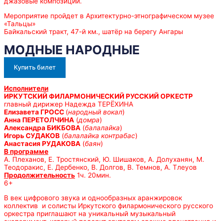
джазовые композиции.
Мероприятие пройдет в Архитектурно-этнографическом музее
«Тальцы»
Байкальский тракт, 47-й км., шатёр на берегу Ангары
МОДНЫЕ НАРОДНЫЕ
Купить билет
Исполнители
ИРКУТСКИЙ ФИЛАРМОНИЧЕСКИЙ РУССКИЙ ОРКЕСТР
главный дирижер Надежда ТЕРЁХИНА
Елизавета ГРОСС
(
народный вокал
)
Анна ПЕРЕТОЛЧИНА
(
домра
)
Александра БИКБОВА
(
балалайка
)
Игорь СУДАКОВ
(
балалайка контрабас
)
Анастасия РУДАКОВА
(
баян
)
В программе
А. Плеханов, Е. Тростянский, Ю. Шишаков, А. Долуханян, М.
Теодоракис, Е. Дербенко, В. Долгов, В. Темнов, А. Тлеуов
Продолжительность
1ч. 20мин.
6+
В век цифрового звука и однообразных аранжировок
коллектив и солисты Иркутского филармонического русского
оркестра приглашают на уникальный музыкальный