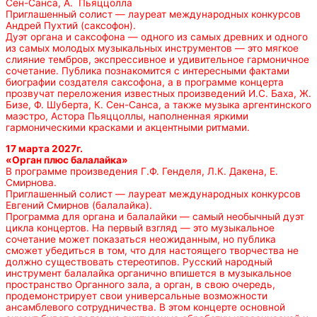
Сен-Санса, А. Пьяццолла
Приглашенный солист — лауреат международных конкурсов
Андрей Пухтий (саксофон).
Дуэт органа и саксофона — одного из самых древних и одного
из самых молодых музыкальных инструментов — это мягкое
слияние тембров, экспрессивное и удивительное гармоничное
сочетание. Публика познакомится с интересными фактами
биографии создателя саксофона, а в программе концерта
прозвучат переложения известных произведений И.С. Баха, Ж.
Бизе, Ф. Шуберта, К. Сен-Санса, а также музыка аргентинского
маэстро, Астора Пьяццоллы, наполненная яркими
гармоническими красками и акцентными ритмами.
17 марта 2027г.
«Орган плюс балалайка»
В программе произведения Г.Ф. Генделя, Л.К. Дакена, Е.
Смирнова.
Приглашенный солист — лауреат международных конкурсов
Евгений Смирнов (балалайка).
Программа для органа и балалайки — самый необычный дуэт
цикла концертов. На первый взгляд — это музыкальное
сочетание может показаться неожиданным, но публика
сможет убедиться в том, что для настоящего творчества не
должно существовать стереотипов. Русский народный
инструмент балалайка органично впишется в музыкальное
пространство Органного зала, а орган, в свою очередь,
продемонстрирует свои универсальные возможности
ансамблевого сотрудничества. В этом концерте основной