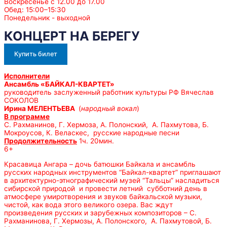
Воскресенье с 12.00 до 17.00
Обед: 15:00–15:30
Понедельник - выходной
КОНЦЕРТ НА БЕРЕГУ
Купить билет
Исполнители
Ансамбль «БАЙКАЛ-КВАРТЕТ»
руководитель заслуженный работник культуры РФ Вячеслав
СОКОЛОВ
Ирина МЕЛЕНТЬЕВА
(
народный вокал
)
В программе
С. Рахманинов, Г. Хермоза, А. Полонский, А. Пахмутова, Б.
Мокроусов, К. Веласкес, русские народные песни
Продолжительность
1ч. 20мин.
6+
Красавица Ангара – дочь батюшки Байкала и ансамбль
русских народных инструментов “Байкал-квартет” приглашают
в архитектурно-этнографический музей “Тальцы” насладиться
сибирской природой и провести летний субботний день в
атмосфере умиротворения и звуков байкальской музыки,
чистой, как вода этого великого озера. Вас ждут
произведения русских и зарубежных композиторов – С.
Рахманинова, Г. Хермозы, А. Полонского, А. Пахмутовой, Б.