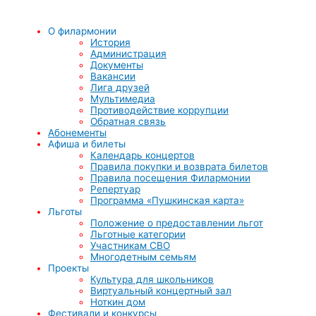
О филармонии
История
Администрация
Документы
Вакансии
Лига друзей
Мультимедиа
Противодействие коррупции
Обратная связь
Абонементы
Афиша и билеты
Календарь концертов
Правила покупки и возврата билетов
Правила посещения Филармонии
Репертуар
Программа «Пушкинская карта»
Льготы
Положение о предоставлении льгот
Льготные категории
Участникам СВО
Многодетным семьям
Проекты
Культура для школьников
Виртуальный концертный зал
Ноткин дом
Фестивали и конкурсы