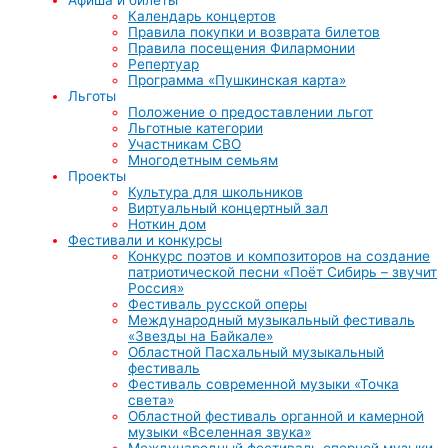
Календарь концертов
Правила покупки и возврата билетов
Правила посещения Филармонии
Репертуар
Программа «Пушкинская карта»
Льготы
Положение о предоставлении льгот
Льготные категории
Участникам СВО
Многодетным семьям
Проекты
Культура для школьников
Виртуальный концертный зал
Ноткин дом
Фестивали и конкурсы
Конкурс поэтов и композиторов на создание
патриотической песни «Поёт Сибирь – звучит
Россия»
Фестиваль русской оперы
Международный музыкальный фестиваль
«Звезды на Байкале»
Областной Пасхальный музыкальный
фестиваль
Фестиваль современной музыки «Точка
света»
Областной фестиваль органной и камерной
музыки «Вселенная звука»
Международный фестиваль оперной музыки