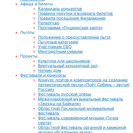
Афиша и билеты
Календарь концертов
Правила покупки и возврата билетов
Правила посещения Филармонии
Репертуар
Программа «Пушкинская карта»
Льготы
Положение о предоставлении льгот
Льготные категории
Участникам СВО
Многодетным семьям
Проекты
Культура для школьников
Виртуальный концертный зал
Ноткин дом
Фестивали и конкурсы
Конкурс поэтов и композиторов на создание
патриотической песни «Поёт Сибирь – звучит
Россия»
Фестиваль русской оперы
Международный музыкальный фестиваль
«Звезды на Байкале»
Областной Пасхальный музыкальный
фестиваль
Фестиваль современной музыки «Точка
света»
Областной фестиваль органной и камерной
музыки «Вселенная звука»