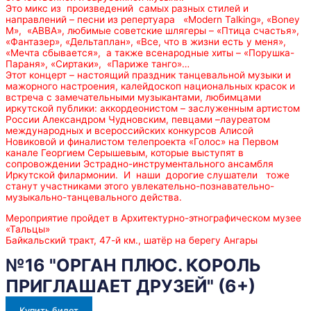
Это микс из произведений самых разных стилей и
направлений – песни из репертуара «Modern Talking», «Boney
M», «АВВА», любимые советские шлягеры – «Птица счастья»,
«Фантазер», «Дельтаплан», «Все, что в жизни есть у меня»,
«Мечта сбывается», а также всенародные хиты – «Порушка-
Параня», «Сиртаки», «Париже танго»…
Этот концерт – настоящий праздник танцевальной музыки и
мажорного настроения, калейдоскоп национальных красок и
встреча с замечательными музыкантами, любимцами
иркутской публики: аккордеонистом – заслуженным артистом
России Александром Чудновским, певцами –лауреатом
международных и всероссийских конкурсов Алисой
Новиковой и финалистом телепроекта «Голос» на Первом
канале Георгием Серышевым, которые выступят в
сопровождении Эстрадно-инструментального ансамбля
Иркутской филармонии. И наши дорогие слушатели тоже
станут участниками этого увлекательно-познавательно-
музыкально-танцевального действа.
Мероприятие пройдет в Архитектурно-этнографическом музее
«Тальцы»
Байкальский тракт, 47-й км., шатёр на берегу Ангары
№16 "ОРГАН ПЛЮС. КОРОЛЬ
ПРИГЛАШАЕТ ДРУЗЕЙ" (6+)
Купить билет