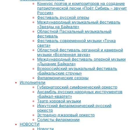
Конкурс поэтов и композиторов на создание
патриотической песни «Поёт Сибирь – звучит
Россия»
Фестиваль русской оперы
Международный музыкальный фестиваль
«Звезды на Байкале»
Областной Пасхальный музыкальный
фестиваль
Фестиваль современной музыки «Точка
света»
Областной фестиваль органной и камерной
музыки «Вселенная звука»
Международный фестиваль оперной музыки
«Дыхание Байкала»
Всероссийский музыкальный фестиваль
«Байкальские струны»
Филармонические сезоны
Исполнители
Губернаторский симфонический оркестр
Ансамбль русских народных инструментов
«Байкал-квартет»
Театр хоровой музыки
Иркутский филармонический русский
оркестр
Эстрадно-джазовый оркестр
Солисты филармонии
НОВОСТИ
Новости