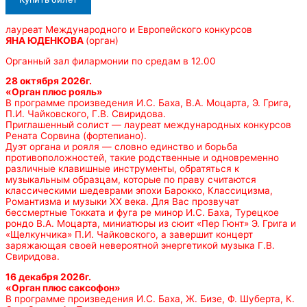
лауреат Международного и Европейского конкурсов
ЯНА ЮДЕНКОВА
(орган)
Органный зал филармонии по средам в 12.00
28 октября 2026г.
«Орган плюс рояль»
В программе произведения И.С. Баха, В.А. Моцарта, Э. Грига,
П.И. Чайковского, Г.В. Свиридова.
Приглашенный солист — лауреат международных конкурсов
Рената Сорвина (фортепиано).
Дуэт органа и рояля — словно единство и борьба
противоположностей, такие родственные и одновременно
различные клавишные инструменты, обратяться к
музыкальным образцам, которые по праву считаются
классическими шедеврами эпохи Барокко, Классицизма,
Романтизма и музыки ХХ века. Для Вас прозвучат
бессмертные Токката и фуга ре минор И.С. Баха, Турецкое
рондо В.А. Моцарта, миниатюры из сюит «Пер Гюнт» Э. Грига и
«Щелкунчика» П.И. Чайковского, а завершит концерт
заряжающая своей невероятной энергетикой музыка Г.В.
Свиридова.
16 декабря 2026г.
«Орган плюс саксофон»
В программе произведения И.С. Баха, Ж. Бизе, Ф. Шуберта, К.