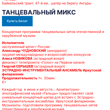
Байкальский тракт, 47-й км., шатёр на берегу Ангары
ТАНЦЕВАЛЬНЫЙ МИКС
Купить билет
Концертная программа танцевальных хитов отечественной и
зарубежной музыки
Исполнители
заслуженный артист России
Александр ЧУДНОВСКИЙ
(
аккордеон
)
лауреат международных и всероссийских конкурсов
Алиса НОВИКОВА
(
эстрадный вокал
)
финалист телепроекта «Голос» на Первом канале
Георгий СЕРЫШЕВ
(
эстрадный вокал
)
ЭСТРАДНО-ИНСТРУМЕНТАЛЬНЫЙ АНСАМБЛЬ Иркутской
филармонии
Продолжительность
1ч. 30мин.
6+
Каждый год в июне и августе… Архитектурно-
этнографический музей «Тальцы» предоставляет свой
уникальный концертный шатер для встреч с Эстрадно-
инструментальным ансамблем Иркутской филармонии.
Музыканты подготовили программу танцевальных хитов
отечественной и зарубежной музыки.