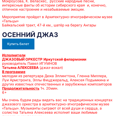
Мокроусова, К. Веласкес, русские народные песни,
интересные факты об истории сибирского края и, конечно,
отличное настроение и незабываемые эмоции.
Мероприятие пройдет в Архитектурно-этнографическом музее
«Тальцы»
Байкальский тракт, 47-й км., шатёр на берегу Ангары
ОСЕННИЙ ДЖАЗ
Купить билет
Исполнители
ДЖАЗОВЫЙ ОРКЕСТР
Иркутской филармонии
руководитель Павел ИГУМНОВ
Татьяна АЛЕКСЕЕВА
(
джаз-вокал
)
В программе
мелодии из репертуара Дюка Эллингтона, Гленна Миллера,
Луи Армстронга, Эллы Фицджеральд, Алексея Подымкина и
других известных отечественных и зарубежных композиторов
Продолжительность
1ч. 20мин.
6+
Мы очень будем рады видеть вас на традиционных концертах
джазового оркестра в архитектурно-этнографическом музее
«Тальцы». Музыканты сыграют от всей души и сердца, а
солистка Татьяна Алексеева исполнит ваши любимые