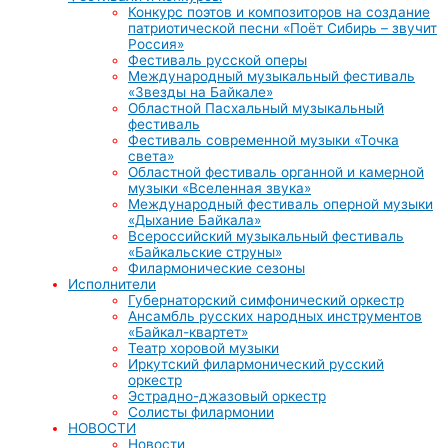
Конкурс поэтов и композиторов на создание
патриотической песни «Поёт Сибирь – звучит
Россия»
Фестиваль русской оперы
Международный музыкальный фестиваль
«Звезды на Байкале»
Областной Пасхальный музыкальный
фестиваль
Фестиваль современной музыки «Точка
света»
Областной фестиваль органной и камерной
музыки «Вселенная звука»
Международный фестиваль оперной музыки
«Дыхание Байкала»
Всероссийский музыкальный фестиваль
«Байкальские струны»
Филармонические сезоны
Исполнители
Губернаторский симфонический оркестр
Ансамбль русских народных инструментов
«Байкал-квартет»
Театр хоровой музыки
Иркутский филармонический русский
оркестр
Эстрадно-джазовый оркестр
Солисты филармонии
НОВОСТИ
Новости