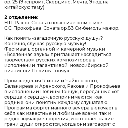
ор. 25 (Экспромт, Скерцино, Мечта, Этюд на
китайскую тему).
2 отделение:
Н.П. Раков Соната в классическом стиле.
С.С. Прокофьев Соната ор.83 Си-бемоль мажор.
Как понять «загадочную русскую душу»?
Конечно, слушая русскую музыку!
Фестиваль органной и камерной музыки
«Вселенная звука» приглашает насладиться
творчеством русских композиторов в
исполнении талантливой новосибирской
пианистки Полины Тончук.
Произведения Глинки и Чайковского,
Балакирева и Аренского, Ракова и Прокофьева
в исполнении Полины Тончук, переданные «от
сердца к сердцу», воспринимаются как
родные, они понятны каждому слушателю.
Программа фортепианного вечера включает в
себя как известные и любимые всеми, так и
редко звучащие творения, и кто знает какие
грани души откроются, когда они заговорят с