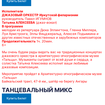
Купить билет
Исполнители
ДЖАЗОВЫЙ ОРКЕСТР
Иркутской филармонии
руководитель Павел ИГУМНОВ
Татьяна АЛЕКСЕЕВА
(
джаз-вокал
)
В программе
мелодии из репертуара Дюка Эллингтона, Гленна Миллера,
Луи Армстронга, Эллы Фицджеральд, Алексея Подымкина и
других известных отечественных и зарубежных композиторов
Продолжительность
1ч. 20мин.
6+
Мы очень будем рады видеть вас на традиционных концертах
джазового оркестра в архитектурно-этнографическом музее
«Тальцы». Музыканты сыграют от всей души и сердца, а
солистка Татьяна Алексеева исполнит ваши любимые
джазовые композиции.
Мероприятие пройдет в Архитектурно-этнографическом музее
«Тальцы»
Байкальский тракт, 47-й км., шатёр на берегу Ангары
ТАНЦЕВАЛЬНЫЙ МИКС
Купить билет