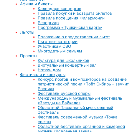
Афиша и билеты
Календарь концертов
Правила покупки и возврата билетов
Правила посещения Филармонии
Репертуар
Программа «Пушкинская карта»
Льготы
Положение о предоставлении льгот
Льготные категории
Участникам СВО
Многодетным семьям
Проекты
Культура для школьников
Виртуальный концертный зал
Ноткин дом
Фестивали и конкурсы
Конкурс поэтов и композиторов на создание
патриотической песни «Поёт Сибирь – звучит
Россия»
Фестиваль русской оперы
Международный музыкальный фестиваль
«Звезды на Байкале»
Областной Пасхальный музыкальный
фестиваль
Фестиваль современной музыки «Точка
света»
Областной фестиваль органной и камерной
музыки «Вселенная звука»