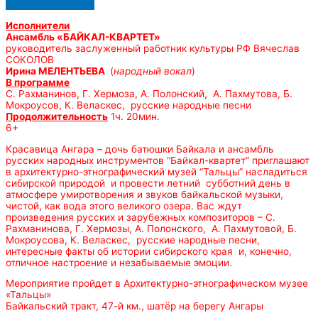
Исполнители
Ансамбль «БАЙКАЛ-КВАРТЕТ»
руководитель заслуженный работник культуры РФ Вячеслав
СОКОЛОВ
Ирина МЕЛЕНТЬЕВА
(
народный вокал
)
В программе
С. Рахманинов, Г. Хермоза, А. Полонский, А. Пахмутова, Б.
Мокроусов, К. Веласкес, русские народные песни
Продолжительность
1ч. 20мин.
6+
Красавица Ангара – дочь батюшки Байкала и ансамбль
русских народных инструментов “Байкал-квартет” приглашают
в архитектурно-этнографический музей “Тальцы” насладиться
сибирской природой и провести летний субботний день в
атмосфере умиротворения и звуков байкальской музыки,
чистой, как вода этого великого озера. Вас ждут
произведения русских и зарубежных композиторов – С.
Рахманинова, Г. Хермозы, А. Полонского, А. Пахмутовой, Б.
Мокроусова, К. Веласкес, русские народные песни,
интересные факты об истории сибирского края и, конечно,
отличное настроение и незабываемые эмоции.
Мероприятие пройдет в Архитектурно-этнографическом музее
«Тальцы»
Байкальский тракт, 47-й км., шатёр на берегу Ангары