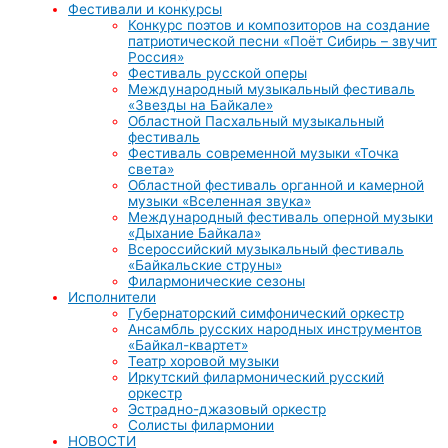
Фестивали и конкурсы
Конкурс поэтов и композиторов на создание
патриотической песни «Поёт Сибирь – звучит
Россия»
Фестиваль русской оперы
Международный музыкальный фестиваль
«Звезды на Байкале»
Областной Пасхальный музыкальный
фестиваль
Фестиваль современной музыки «Точка
света»
Областной фестиваль органной и камерной
музыки «Вселенная звука»
Международный фестиваль оперной музыки
«Дыхание Байкала»
Всероссийский музыкальный фестиваль
«Байкальские струны»
Филармонические сезоны
Исполнители
Губернаторский симфонический оркестр
Ансамбль русских народных инструментов
«Байкал-квартет»
Театр хоровой музыки
Иркутский филармонический русский
оркестр
Эстрадно-джазовый оркестр
Солисты филармонии
НОВОСТИ