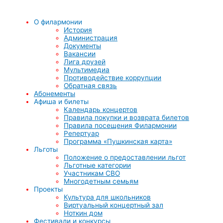
О филармонии
История
Администрация
Документы
Вакансии
Лига друзей
Мультимедиа
Противодействие коррупции
Обратная связь
Абонементы
Афиша и билеты
Календарь концертов
Правила покупки и возврата билетов
Правила посещения Филармонии
Репертуар
Программа «Пушкинская карта»
Льготы
Положение о предоставлении льгот
Льготные категории
Участникам СВО
Многодетным семьям
Проекты
Культура для школьников
Виртуальный концертный зал
Ноткин дом
Фестивали и конкурсы