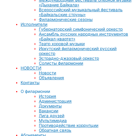
«Дыхание Байкала»
Всероссийский музыкальный фестиваль
«Байкальские струны»
Филармонические сезоны
Исполнители
Губернаторский симфонический оркестр
Ансамбль русских народных инструментов
«Байкал-квартет»
Театр хоровой музыки
Иркутский филармонический русский
оркестр
Эстрадно-джазовый оркестр
Солисты филармонии
НОВОСТИ
Новости
Объявления
Контакты
О филармонии
История
Администрация
Документы
Вакансии
Лига друзей
Мультимедиа
Противодействие коррупции
Обратная связь
Абонементы