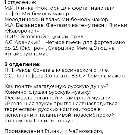
1 отделение:
М.И. Глинка «Ноктюрн для фортепиано или
арфы» Ми-бемоль мажор.
Мелодический вальс Ми-бемоль мажор.
М.А. Балакирев Фантазия на тему песни Глинки
«Жаворонок»
П.И.Чайковский «Думка», ор.59.
А.С. Аренский Четыре пьесы для фортепиано
ор. 25 (Экспромт, Скерцино, Мечта, Этюд на
китайскую тему).
2 отделение:
Н.П. Раков Соната в классическом стиле.
С.С. Прокофьев Соната ор.83 Си-бемоль мажор.
Как понять «загадочную русскую душу»?
Конечно, слушая русскую музыку!
Фестиваль органной и камерной музыки
«Вселенная звука» приглашает насладиться
творчеством русских композиторов в
исполнении талантливой новосибирской
пианистки Полины Тончук.
Произведения Глинки и Чайковского,