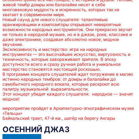
живой тембр домры или балалайки несет в себе
многовековую мудрость и искренность, которых так не
хватает в современном мире.
Новый саунд для нового слушателя: талантливые
аранжировщики и композиторы открывают невероятные
возможности народных инструментов. Они прекрасно звучат
не только в народной музыке, но и в джазе, роке, классике и
даже электронике, создавая абсолютно новое, модное
звучание.
Эксклюзивность и мастерство: игра на народных
инструментах — это высочайшее искусство, виртуозность и
техничность, которые завораживают зрителя. В эпоху
доступности всего и сразу ручная работа и уникальное
мастерство становятся настоящей роскошью.
В программе концерта слушателей ждет погружение в магию
истинно народных тембров: от домры и балалайки до
самобытного народного вокала, которые раскроют всю
палитру музыкальной выразительности.
Этот концерт убедит каждого слушателя: народное — значит
модное!
мероприятие пройдет в Архитектурно-этнографическом музее
«Тальцы»
Байкальский тракт, 47-й км., шатёр на берегу Ангары
ОСЕННИЙ ДЖАЗ