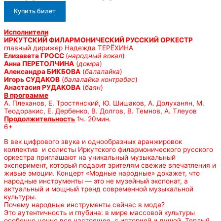
Купить билет
Исполнители
ИРКУТСКИЙ ФИЛАРМОНИЧЕСКИЙ РУССКИЙ ОРКЕСТР
главный дирижер Надежда ТЕРЁХИНА
Елизавета ГРОСС
(
народный вокал
)
Анна ПЕРЕТОЛЧИНА
(
домра
)
Александра БИКБОВА
(
балалайка
)
Игорь СУДАКОВ
(
балалайка контрабас
)
Анастасия РУДАКОВА
(
баян
)
В программе
А. Плеханов, Е. Тростянский, Ю. Шишаков, А. Долуханян, М.
Теодоракис, Е. Дербенко, В. Долгов, В. Темнов, А. Тлеуов
Продолжительность
1ч. 20мин.
6+
В век цифрового звука и однообразных аранжировок
коллектив и солисты Иркутского филармонического русского
оркестра приглашают на уникальный музыкальный
эксперимент, который подарит зрителям свежие впечатления и
живые эмоции. Концерт «Модные народные» докажет, что
народные инструменты — это не музейный экспонат, а
актуальный и мощный тренд современной музыкальной
культуры.
Почему народные инструменты сейчас в моде?
Это аутентичность и глубина: в мире массовой культуры
особенно ценно все настоящее, с историей и душой. Теплый,