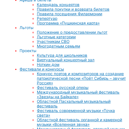
Календарь концертов
Правила покупки и возврата билетов
Правила посещения Филармонии
Репертуар
Программа «Пушкинская карта»
Льготы
Положение о предоставлении льгот
Льготные категории
Участникам СВО
Многодетным семьям
Проекты
Культура для школьников
Виртуальный концертный зал
Ноткин дом
Фестивали и конкурсы
Конкурс поэтов и композиторов на создание
патриотической песни «Поёт Сибирь – звучит
Россия»
Фестиваль русской оперы
Международный музыкальный фестиваль
«Звезды на Байкале»
Областной Пасхальный музыкальный
фестиваль
Фестиваль современной музыки «Точка
света»
Областной фестиваль органной и камерной
музыки «Вселенная звука»
Международный фестиваль оперной музыки