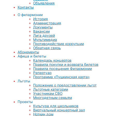
Объявления
Контакты
О филармонии
История
Администрация
Документы
Вакансии
Лига друзей
Мультимедиа
Противодействие коррупции
Обратная связь
Абонементы
Афиша и билеты
Календарь концертов
Правила покупки и возврата билетов
Правила посещения Филармонии
Репертуар
Программа «Пушкинская карта»
Льготы
Положение о предоставлении льгот
Льготные категории
Участникам СВО
Многодетным семьям
Проекты
Культура для школьников
Виртуальный концертный зал
Ноткин дом