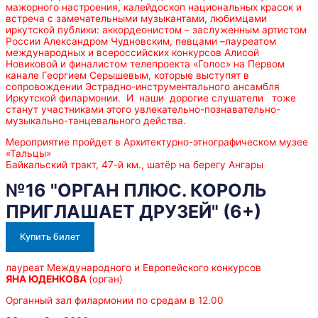
мажорного настроения, калейдоскоп национальных красок и
встреча с замечательными музыкантами, любимцами
иркутской публики: аккордеонистом – заслуженным артистом
России Александром Чудновским, певцами –лауреатом
международных и всероссийских конкурсов Алисой
Новиковой и финалистом телепроекта «Голос» на Первом
канале Георгием Серышевым, которые выступят в
сопровождении Эстрадно-инструментального ансамбля
Иркутской филармонии. И наши дорогие слушатели тоже
станут участниками этого увлекательно-познавательно-
музыкально-танцевального действа.
Мероприятие пройдет в Архитектурно-этнографическом музее
«Тальцы»
Байкальский тракт, 47-й км., шатёр на берегу Ангары
№16 "ОРГАН ПЛЮС. КОРОЛЬ
ПРИГЛАШАЕТ ДРУЗЕЙ" (6+)
Купить билет
лауреат Международного и Европейского конкурсов
ЯНА ЮДЕНКОВА
(орган)
Органный зал филармонии по средам в 12.00