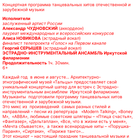
Концертная программа танцевальных хитов отечественной и
зарубежной музыки
Исполнители
заслуженный артист России
Александр ЧУДНОВСКИЙ
(
аккордеон
)
лауреат международных и всероссийских конкурсов
Алиса НОВИКОВА
(
эстрадный вокал
)
финалист телепроекта «Голос» на Первом канале
Георгий СЕРЫШЕВ
(
эстрадный вокал
)
ЭСТРАДНО-ИНСТРУМЕНТАЛЬНЫЙ АНСАМБЛЬ Иркутской
филармонии
Продолжительность
1ч. 30мин.
6+
Каждый год в июне и августе… Архитектурно-
этнографический музей «Тальцы» предоставляет свой
уникальный концертный шатер для встреч с Эстрадно-
инструментальным ансамблем Иркутской филармонии.
Музыканты подготовили программу танцевальных хитов
отечественной и зарубежной музыки.
Это микс из произведений самых разных стилей и
направлений – песни из репертуара «Modern Talking», «Boney
M», «АВВА», любимые советские шлягеры – «Птица счастья»,
«Фантазер», «Дельтаплан», «Все, что в жизни есть у меня»,
«Мечта сбывается», а также всенародные хиты – «Порушка-
Параня», «Сиртаки», «Париже танго»…
Этот концерт – настоящий праздник танцевальной музыки и