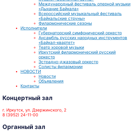
Международный фестиваль оперной музыки
«Дыхание Байкала»
Всероссийский музыкальный фестиваль
«Байкальские струны»
Филармонические сезоны
Исполнители
Губернаторский симфонический оркестр
Ансамбль русских народных инструментов
«Байкал-квартет»
Театр хоровой музыки
Иркутский филармонический русский
оркестр
Эстрадно-джазовый оркестр
Солисты филармонии
НОВОСТИ
Новости
Объявления
Контакты
Концертный зал
г. Иркутск, ул. Дзержинского, 2
8 (3952) 24-11-00
Органный зал