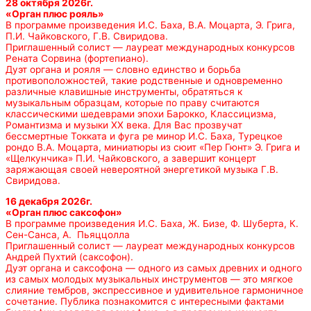
28 октября 2026г.
«Орган плюс рояль»
В программе произведения И.С. Баха, В.А. Моцарта, Э. Грига,
П.И. Чайковского, Г.В. Свиридова.
Приглашенный солист — лауреат международных конкурсов
Рената Сорвина (фортепиано).
Дуэт органа и рояля — словно единство и борьба
противоположностей, такие родственные и одновременно
различные клавишные инструменты, обратяться к
музыкальным образцам, которые по праву считаются
классическими шедеврами эпохи Барокко, Классицизма,
Романтизма и музыки ХХ века. Для Вас прозвучат
бессмертные Токката и фуга ре минор И.С. Баха, Турецкое
рондо В.А. Моцарта, миниатюры из сюит «Пер Гюнт» Э. Грига и
«Щелкунчика» П.И. Чайковского, а завершит концерт
заряжающая своей невероятной энергетикой музыка Г.В.
Свиридова.
16 декабря 2026г.
«Орган плюс саксофон»
В программе произведения И.С. Баха, Ж. Бизе, Ф. Шуберта, К.
Сен-Санса, А. Пьяццолла
Приглашенный солист — лауреат международных конкурсов
Андрей Пухтий (саксофон).
Дуэт органа и саксофона — одного из самых древних и одного
из самых молодых музыкальных инструментов — это мягкое
слияние тембров, экспрессивное и удивительное гармоничное
сочетание. Публика познакомится с интересными фактами