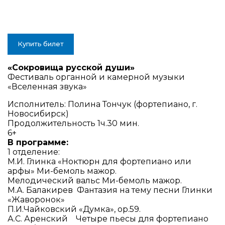
Купить билет
«Сокровища русской души»
Фестиваль органной и камерной музыки
«Вселенная звука»
Исполнитель: Полина Тончук (фортепиано, г.
Новосибирск)
Продолжительность 1ч.30 мин.
6+
В программе:
1 отделение:
М.И. Глинка «Ноктюрн для фортепиано или
арфы» Ми-бемоль мажор.
Мелодический вальс Ми-бемоль мажор.
М.А. Балакирев Фантазия на тему песни Глинки
«Жаворонок»
П.И.Чайковский «Думка», ор.59.
А.С. Аренский Четыре пьесы для фортепиано