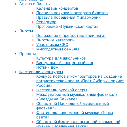
Афиша и билеты
Календарь концертов
Правила покупки и возврата билетов
Правила посещения Филармонии
Репертуар
Программа «Пушкинская карта»
Льготы
Положение о предоставлении льгот
Льготные категории
Участникам СВО
Многодетным семьям
Проекты
Культура для школьников
Виртуальный концертный зал
Ноткин дом
Фестивали и конкурсы
Конкурс поэтов и композиторов на создание
патриотической песни «Поёт Сибирь – звучит
Россия»
Фестиваль русской оперы
Международный музыкальный фестиваль
«Звезды на Байкале»
Областной Пасхальный музыкальный
фестиваль
Фестиваль современной музыки «Точка
света»
Областной фестиваль органной и камерной
музыки «Вселенная звука»