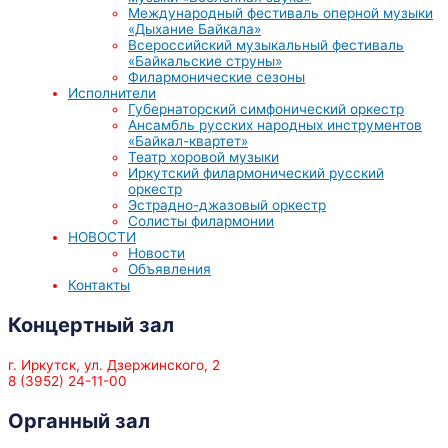
Международный фестиваль оперной музыки
«Дыхание Байкала»
Всероссийский музыкальный фестиваль
«Байкальские струны»
Филармонические сезоны
Исполнители
Губернаторский симфонический оркестр
Ансамбль русских народных инструментов
«Байкал-квартет»
Театр хоровой музыки
Иркутский филармонический русский
оркестр
Эстрадно-джазовый оркестр
Солисты филармонии
НОВОСТИ
Новости
Объявления
Контакты
Концертный зал
г. Иркутск, ул. Дзержинского, 2
8 (3952) 24-11-00
Органный зал