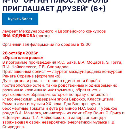
ПРИГЛАШАЕТ ДРУЗЕЙ" (6+)
Купить билет
лауреат Международного и Европейского конкурсов
ЯНА ЮДЕНКОВА
(орган)
Органный зал филармонии по средам в 12.00
28 октября 2026г.
«Орган плюс рояль»
В программе произведения И.С. Баха, В.А. Моцарта, Э. Грига,
П.И. Чайковского, Г.В. Свиридова.
Приглашенный солист — лауреат международных конкурсов
Рената Сорвина (фортепиано).
Дуэт органа и рояля — словно единство и борьба
противоположностей, такие родственные и одновременно
различные клавишные инструменты, обратяться к
музыкальным образцам, которые по праву считаются
классическими шедеврами эпохи Барокко, Классицизма,
Романтизма и музыки ХХ века. Для Вас прозвучат
бессмертные Токката и фуга ре минор И.С. Баха, Турецкое
рондо В.А. Моцарта, миниатюры из сюит «Пер Гюнт» Э. Грига и
«Щелкунчика» П.И. Чайковского, а завершит концерт
заряжающая своей невероятной энергетикой музыка Г.В.
Свиридова.