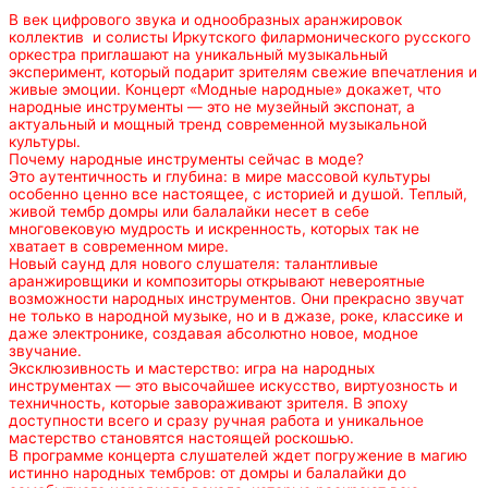
В век цифрового звука и однообразных аранжировок
коллектив и солисты Иркутского филармонического русского
оркестра приглашают на уникальный музыкальный
эксперимент, который подарит зрителям свежие впечатления и
живые эмоции. Концерт «Модные народные» докажет, что
народные инструменты — это не музейный экспонат, а
актуальный и мощный тренд современной музыкальной
культуры.
Почему народные инструменты сейчас в моде?
Это аутентичность и глубина: в мире массовой культуры
особенно ценно все настоящее, с историей и душой. Теплый,
живой тембр домры или балалайки несет в себе
многовековую мудрость и искренность, которых так не
хватает в современном мире.
Новый саунд для нового слушателя: талантливые
аранжировщики и композиторы открывают невероятные
возможности народных инструментов. Они прекрасно звучат
не только в народной музыке, но и в джазе, роке, классике и
даже электронике, создавая абсолютно новое, модное
звучание.
Эксклюзивность и мастерство: игра на народных
инструментах — это высочайшее искусство, виртуозность и
техничность, которые завораживают зрителя. В эпоху
доступности всего и сразу ручная работа и уникальное
мастерство становятся настоящей роскошью.
В программе концерта слушателей ждет погружение в магию
истинно народных тембров: от домры и балалайки до