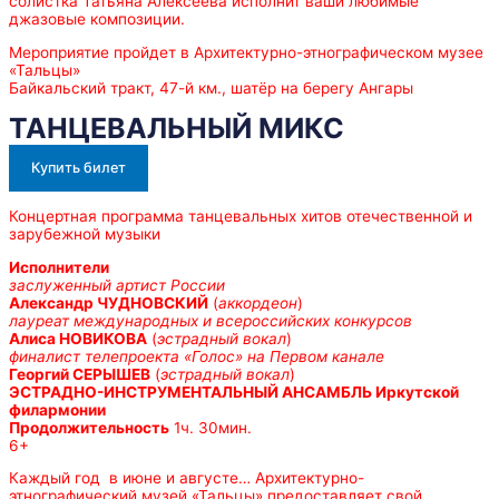
солистка Татьяна Алексеева исполнит ваши любимые
джазовые композиции.
Мероприятие пройдет в Архитектурно-этнографическом музее
«Тальцы»
Байкальский тракт, 47-й км., шатёр на берегу Ангары
ТАНЦЕВАЛЬНЫЙ МИКС
Купить билет
Концертная программа танцевальных хитов отечественной и
зарубежной музыки
Исполнители
заслуженный артист России
Александр ЧУДНОВСКИЙ
(
аккордеон
)
лауреат международных и всероссийских конкурсов
Алиса НОВИКОВА
(
эстрадный вокал
)
финалист телепроекта «Голос» на Первом канале
Георгий СЕРЫШЕВ
(
эстрадный вокал
)
ЭСТРАДНО-ИНСТРУМЕНТАЛЬНЫЙ АНСАМБЛЬ Иркутской
филармонии
Продолжительность
1ч. 30мин.
6+
Каждый год в июне и августе… Архитектурно-
этнографический музей «Тальцы» предоставляет свой