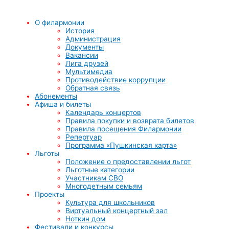
О филармонии
История
Администрация
Документы
Вакансии
Лига друзей
Мультимедиа
Противодействие коррупции
Обратная связь
Абонементы
Афиша и билеты
Календарь концертов
Правила покупки и возврата билетов
Правила посещения Филармонии
Репертуар
Программа «Пушкинская карта»
Льготы
Положение о предоставлении льгот
Льготные категории
Участникам СВО
Многодетным семьям
Проекты
Культура для школьников
Виртуальный концертный зал
Ноткин дом
Фестивали и конкурсы