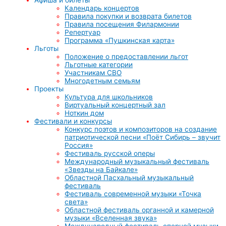
Календарь концертов
Правила покупки и возврата билетов
Правила посещения Филармонии
Репертуар
Программа «Пушкинская карта»
Льготы
Положение о предоставлении льгот
Льготные категории
Участникам СВО
Многодетным семьям
Проекты
Культура для школьников
Виртуальный концертный зал
Ноткин дом
Фестивали и конкурсы
Конкурс поэтов и композиторов на создание
патриотической песни «Поёт Сибирь – звучит
Россия»
Фестиваль русской оперы
Международный музыкальный фестиваль
«Звезды на Байкале»
Областной Пасхальный музыкальный
фестиваль
Фестиваль современной музыки «Точка
света»
Областной фестиваль органной и камерной
музыки «Вселенная звука»
Международный фестиваль оперной музыки