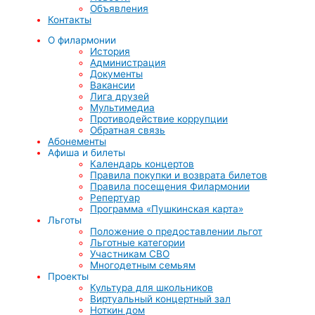
Объявления
Контакты
О филармонии
История
Администрация
Документы
Вакансии
Лига друзей
Мультимедиа
Противодействие коррупции
Обратная связь
Абонементы
Афиша и билеты
Календарь концертов
Правила покупки и возврата билетов
Правила посещения Филармонии
Репертуар
Программа «Пушкинская карта»
Льготы
Положение о предоставлении льгот
Льготные категории
Участникам СВО
Многодетным семьям
Проекты
Культура для школьников
Виртуальный концертный зал
Ноткин дом