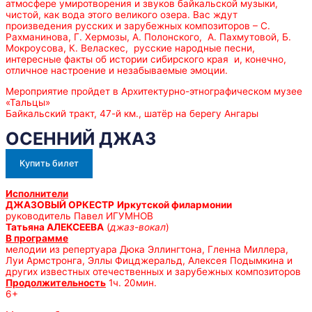
атмосфере умиротворения и звуков байкальской музыки,
чистой, как вода этого великого озера. Вас ждут
произведения русских и зарубежных композиторов – С.
Рахманинова, Г. Хермозы, А. Полонского, А. Пахмутовой, Б.
Мокроусова, К. Веласкес, русские народные песни,
интересные факты об истории сибирского края и, конечно,
отличное настроение и незабываемые эмоции.
Мероприятие пройдет в Архитектурно-этнографическом музее
«Тальцы»
Байкальский тракт, 47-й км., шатёр на берегу Ангары
ОСЕННИЙ ДЖАЗ
Купить билет
Исполнители
ДЖАЗОВЫЙ ОРКЕСТР
Иркутской филармонии
руководитель Павел ИГУМНОВ
Татьяна АЛЕКСЕЕВА
(
джаз-вокал
)
В программе
мелодии из репертуара Дюка Эллингтона, Гленна Миллера,
Луи Армстронга, Эллы Фицджеральд, Алексея Подымкина и
других известных отечественных и зарубежных композиторов
Продолжительность
1ч. 20мин.
6+