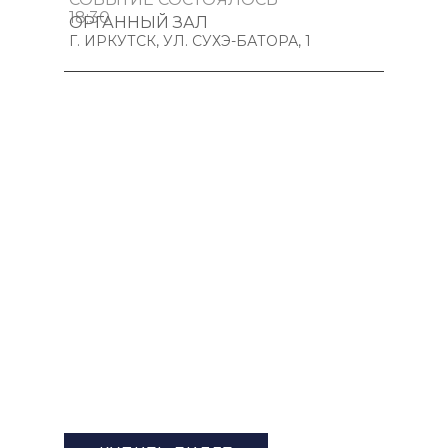
18:30
ОРГАННЫЙ ЗАЛ
Г. ИРКУТСК, УЛ. СУХЭ-БАТОРА, 1
ПУШКИНСКАЯ КАРТА