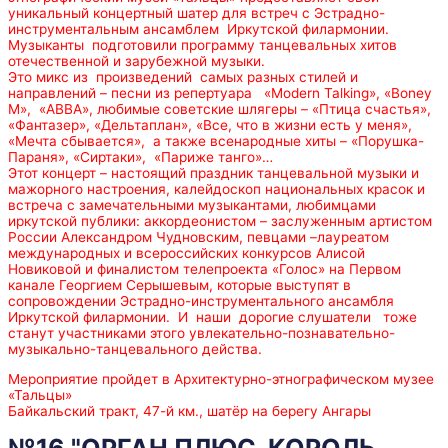
уникальный концертный шатер для встреч с Эстрадно-
инструментальным ансамблем Иркутской филармонии.
Музыканты подготовили программу танцевальных хитов
отечественной и зарубежной музыки.
Это микс из произведений самых разных стилей и
направлений – песни из репертуара «Modern Talking», «Boney
M», «АВВА», любимые советские шлягеры – «Птица счастья»,
«Фантазер», «Дельтаплан», «Все, что в жизни есть у меня»,
«Мечта сбывается», а также всенародные хиты – «Порушка-
Параня», «Сиртаки», «Париже танго»…
Этот концерт – настоящий праздник танцевальной музыки и
мажорного настроения, калейдоскоп национальных красок и
встреча с замечательными музыкантами, любимцами
иркутской публики: аккордеонистом – заслуженным артистом
России Александром Чудновским, певцами –лауреатом
международных и всероссийских конкурсов Алисой
Новиковой и финалистом телепроекта «Голос» на Первом
канале Георгием Серышевым, которые выступят в
сопровождении Эстрадно-инструментального ансамбля
Иркутской филармонии. И наши дорогие слушатели тоже
станут участниками этого увлекательно-познавательно-
музыкально-танцевального действа.
Мероприятие пройдет в Архитектурно-этнографическом музее
«Тальцы»
Байкальский тракт, 47-й км., шатёр на берегу Ангары
№16 "ОРГАН ПЛЮС. КОРОЛЬ