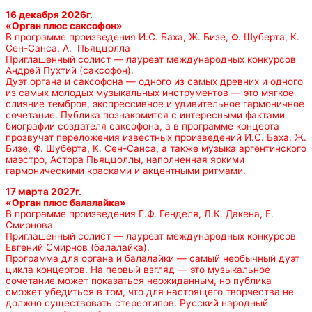
16 декабря 2026г.
«Орган плюс саксофон»
В программе произведения И.С. Баха, Ж. Бизе, Ф. Шуберта, К.
Сен-Санса, А. Пьяццолла
Приглашенный солист — лауреат международных конкурсов
Андрей Пухтий (саксофон).
Дуэт органа и саксофона — одного из самых древних и одного
из самых молодых музыкальных инструментов — это мягкое
слияние тембров, экспрессивное и удивительное гармоничное
сочетание. Публика познакомится с интересными фактами
биографии создателя саксофона, а в программе концерта
прозвучат переложения известных произведений И.С. Баха, Ж.
Бизе, Ф. Шуберта, К. Сен-Санса, а также музыка аргентинского
маэстро, Астора Пьяццоллы, наполненная яркими
гармоническими красками и акцентными ритмами.
17 марта 2027г.
«Орган плюс балалайка»
В программе произведения Г.Ф. Генделя, Л.К. Дакена, Е.
Смирнова.
Приглашенный солист — лауреат международных конкурсов
Евгений Смирнов (балалайка).
Программа для органа и балалайки — самый необычный дуэт
цикла концертов. На первый взгляд — это музыкальное
сочетание может показаться неожиданным, но публика
сможет убедиться в том, что для настоящего творчества не
должно существовать стереотипов. Русский народный