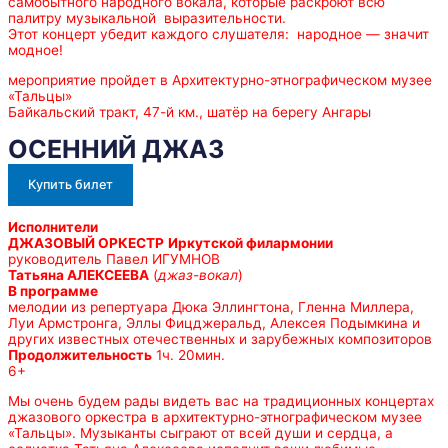
самобытного народного вокала, которые раскроют всю
палитру музыкальной выразительности.
Этот концерт убедит каждого слушателя: народное — значит
модное!
мероприятие пройдет в Архитектурно-этнографическом музее
«Тальцы»
Байкальский тракт, 47-й км., шатёр на берегу Ангары
ОСЕННИЙ ДЖАЗ
Купить билет
Исполнители
ДЖАЗОВЫЙ ОРКЕСТР
Иркутской филармонии
руководитель Павел ИГУМНОВ
Татьяна АЛЕКСЕЕВА
(
джаз-вокал
)
В программе
мелодии из репертуара Дюка Эллингтона, Гленна Миллера,
Луи Армстронга, Эллы Фицджеральд, Алексея Подымкина и
других известных отечественных и зарубежных композиторов
Продолжительность
1ч. 20мин.
6+
Мы очень будем рады видеть вас на традиционных концертах
джазового оркестра в архитектурно-этнографическом музее
«Тальцы». Музыканты сыграют от всей души и сердца, а