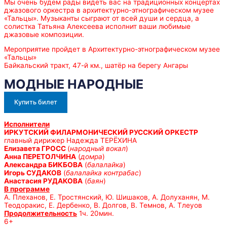
Мы очень будем рады видеть вас на традиционных концертах
джазового оркестра в архитектурно-этнографическом музее
«Тальцы». Музыканты сыграют от всей души и сердца, а
солистка Татьяна Алексеева исполнит ваши любимые
джазовые композиции.
Мероприятие пройдет в Архитектурно-этнографическом музее
«Тальцы»
Байкальский тракт, 47-й км., шатёр на берегу Ангары
МОДНЫЕ НАРОДНЫЕ
Купить билет
Исполнители
ИРКУТСКИЙ ФИЛАРМОНИЧЕСКИЙ РУССКИЙ ОРКЕСТР
главный дирижер Надежда ТЕРЁХИНА
Елизавета ГРОСС
(
народный вокал
)
Анна ПЕРЕТОЛЧИНА
(
домра
)
Александра БИКБОВА
(
балалайка
)
Игорь СУДАКОВ
(
балалайка контрабас
)
Анастасия РУДАКОВА
(
баян
)
В программе
А. Плеханов, Е. Тростянский, Ю. Шишаков, А. Долуханян, М.
Теодоракис, Е. Дербенко, В. Долгов, В. Темнов, А. Тлеуов
Продолжительность
1ч. 20мин.
6+