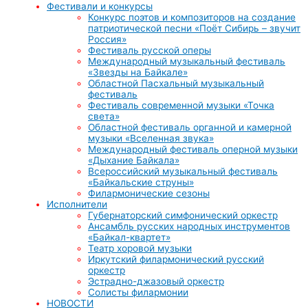
Фестивали и конкурсы
Конкурс поэтов и композиторов на создание
патриотической песни «Поёт Сибирь – звучит
Россия»
Фестиваль русской оперы
Международный музыкальный фестиваль
«Звезды на Байкале»
Областной Пасхальный музыкальный
фестиваль
Фестиваль современной музыки «Точка
света»
Областной фестиваль органной и камерной
музыки «Вселенная звука»
Международный фестиваль оперной музыки
«Дыхание Байкала»
Всероссийский музыкальный фестиваль
«Байкальские струны»
Филармонические сезоны
Исполнители
Губернаторский симфонический оркестр
Ансамбль русских народных инструментов
«Байкал-квартет»
Театр хоровой музыки
Иркутский филармонический русский
оркестр
Эстрадно-джазовый оркестр
Солисты филармонии
НОВОСТИ