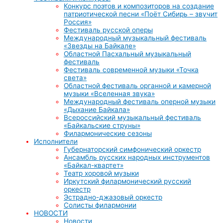
Конкурс поэтов и композиторов на создание
патриотической песни «Поёт Сибирь – звучит
Россия»
Фестиваль русской оперы
Международный музыкальный фестиваль
«Звезды на Байкале»
Областной Пасхальный музыкальный
фестиваль
Фестиваль современной музыки «Точка
света»
Областной фестиваль органной и камерной
музыки «Вселенная звука»
Международный фестиваль оперной музыки
«Дыхание Байкала»
Всероссийский музыкальный фестиваль
«Байкальские струны»
Филармонические сезоны
Исполнители
Губернаторский симфонический оркестр
Ансамбль русских народных инструментов
«Байкал-квартет»
Театр хоровой музыки
Иркутский филармонический русский
оркестр
Эстрадно-джазовый оркестр
Солисты филармонии
НОВОСТИ
Новости