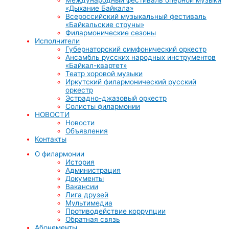
«Дыхание Байкала»
Всероссийский музыкальный фестиваль
«Байкальские струны»
Филармонические сезоны
Исполнители
Губернаторский симфонический оркестр
Ансамбль русских народных инструментов
«Байкал-квартет»
Театр хоровой музыки
Иркутский филармонический русский
оркестр
Эстрадно-джазовый оркестр
Солисты филармонии
НОВОСТИ
Новости
Объявления
Контакты
О филармонии
История
Администрация
Документы
Вакансии
Лига друзей
Мультимедиа
Противодействие коррупции
Обратная связь
Абонементы