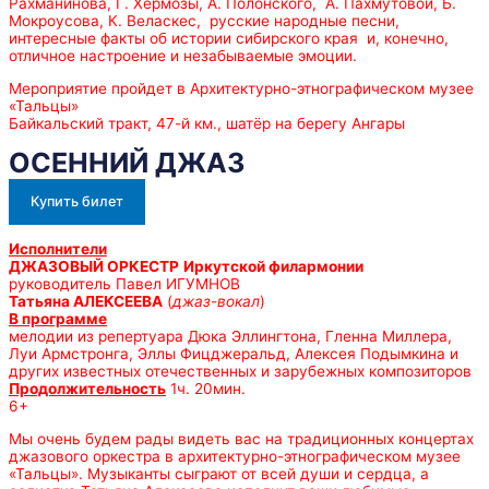
Рахманинова, Г. Хермозы, А. Полонского, А. Пахмутовой, Б.
Мокроусова, К. Веласкес, русские народные песни,
интересные факты об истории сибирского края и, конечно,
отличное настроение и незабываемые эмоции.
Мероприятие пройдет в Архитектурно-этнографическом музее
«Тальцы»
Байкальский тракт, 47-й км., шатёр на берегу Ангары
ОСЕННИЙ ДЖАЗ
Купить билет
Исполнители
ДЖАЗОВЫЙ ОРКЕСТР
Иркутской филармонии
руководитель Павел ИГУМНОВ
Татьяна АЛЕКСЕЕВА
(
джаз-вокал
)
В программе
мелодии из репертуара Дюка Эллингтона, Гленна Миллера,
Луи Армстронга, Эллы Фицджеральд, Алексея Подымкина и
других известных отечественных и зарубежных композиторов
Продолжительность
1ч. 20мин.
6+
Мы очень будем рады видеть вас на традиционных концертах
джазового оркестра в архитектурно-этнографическом музее
«Тальцы». Музыканты сыграют от всей души и сердца, а