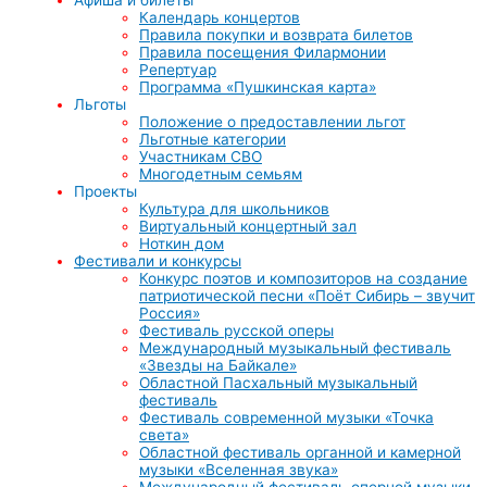
Календарь концертов
Правила покупки и возврата билетов
Правила посещения Филармонии
Репертуар
Программа «Пушкинская карта»
Льготы
Положение о предоставлении льгот
Льготные категории
Участникам СВО
Многодетным семьям
Проекты
Культура для школьников
Виртуальный концертный зал
Ноткин дом
Фестивали и конкурсы
Конкурс поэтов и композиторов на создание
патриотической песни «Поёт Сибирь – звучит
Россия»
Фестиваль русской оперы
Международный музыкальный фестиваль
«Звезды на Байкале»
Областной Пасхальный музыкальный
фестиваль
Фестиваль современной музыки «Точка
света»
Областной фестиваль органной и камерной
музыки «Вселенная звука»
Международный фестиваль оперной музыки