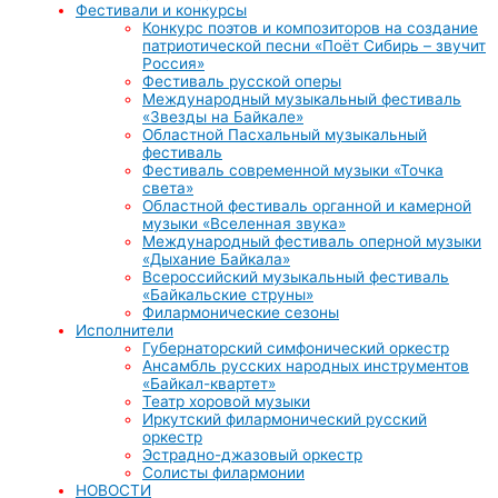
Фестивали и конкурсы
Конкурс поэтов и композиторов на создание
патриотической песни «Поёт Сибирь – звучит
Россия»
Фестиваль русской оперы
Международный музыкальный фестиваль
«Звезды на Байкале»
Областной Пасхальный музыкальный
фестиваль
Фестиваль современной музыки «Точка
света»
Областной фестиваль органной и камерной
музыки «Вселенная звука»
Международный фестиваль оперной музыки
«Дыхание Байкала»
Всероссийский музыкальный фестиваль
«Байкальские струны»
Филармонические сезоны
Исполнители
Губернаторский симфонический оркестр
Ансамбль русских народных инструментов
«Байкал-квартет»
Театр хоровой музыки
Иркутский филармонический русский
оркестр
Эстрадно-джазовый оркестр
Солисты филармонии
НОВОСТИ