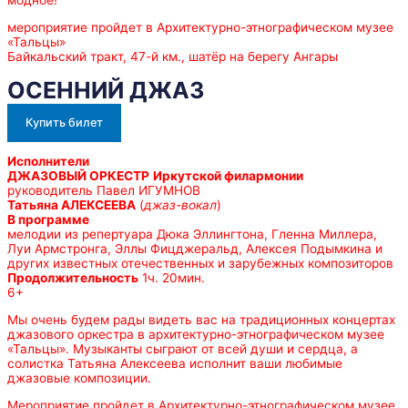
модное!
мероприятие пройдет в Архитектурно-этнографическом музее
«Тальцы»
Байкальский тракт, 47-й км., шатёр на берегу Ангары
ОСЕННИЙ ДЖАЗ
Купить билет
Исполнители
ДЖАЗОВЫЙ ОРКЕСТР
Иркутской филармонии
руководитель Павел ИГУМНОВ
Татьяна АЛЕКСЕЕВА
(
джаз-вокал
)
В программе
мелодии из репертуара Дюка Эллингтона, Гленна Миллера,
Луи Армстронга, Эллы Фицджеральд, Алексея Подымкина и
других известных отечественных и зарубежных композиторов
Продолжительность
1ч. 20мин.
6+
Мы очень будем рады видеть вас на традиционных концертах
джазового оркестра в архитектурно-этнографическом музее
«Тальцы». Музыканты сыграют от всей души и сердца, а
солистка Татьяна Алексеева исполнит ваши любимые
джазовые композиции.
Мероприятие пройдет в Архитектурно-этнографическом музее