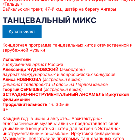
«Тальцы»
Байкальский тракт, 47-й км., шатёр на берегу Ангары
ТАНЦЕВАЛЬНЫЙ МИКС
Купить билет
Концертная программа танцевальных хитов отечественной и
зарубежной музыки
Исполнители
заслуженный артист России
Александр ЧУДНОВСКИЙ
(
аккордеон
)
лауреат международных и всероссийских конкурсов
Алиса НОВИКОВА
(
эстрадный вокал
)
финалист телепроекта «Голос» на Первом канале
Георгий СЕРЫШЕВ
(
эстрадный вокал
)
ЭСТРАДНО-ИНСТРУМЕНТАЛЬНЫЙ АНСАМБЛЬ Иркутской
филармонии
Продолжительность
1ч. 30мин.
6+
Каждый год в июне и августе… Архитектурно-
этнографический музей «Тальцы» предоставляет свой
уникальный концертный шатер для встреч с Эстрадно-
инструментальным ансамблем Иркутской филармонии.
Музыканты подготовили программу танцевальных хитов