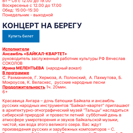
Вт – Сб с 12.00 до 19.00
Воскресенье с 12.00 до 17.00
Обед: 15:00–15:30
Понедельник - выходной
КОНЦЕРТ НА БЕРЕГУ
Купить билет
Исполнители
Ансамбль «БАЙКАЛ-КВАРТЕТ»
руководитель заслуженный работник культуры РФ Вячеслав
СОКОЛОВ
Ирина МЕЛЕНТЬЕВА
(
народный вокал
)
В программе
С. Рахманинов, Г. Хермоза, А. Полонский, А. Пахмутова, Б.
Мокроусов, К. Веласкес, русские народные песни
Продолжительность
1ч. 20мин.
6+
Красавица Ангара – дочь батюшки Байкала и ансамбль
русских народных инструментов “Байкал-квартет” приглашают
в архитектурно-этнографический музей “Тальцы” насладиться
сибирской природой и провести летний субботний день в
атмосфере умиротворения и звуков байкальской музыки,
чистой, как вода этого великого озера. Вас ждут
произведения русских и зарубежных композиторов – С.