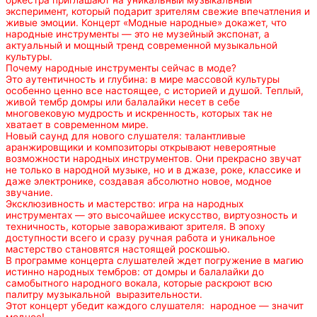
оркестра приглашают на уникальный музыкальный
эксперимент, который подарит зрителям свежие впечатления и
живые эмоции. Концерт «Модные народные» докажет, что
народные инструменты — это не музейный экспонат, а
актуальный и мощный тренд современной музыкальной
культуры.
Почему народные инструменты сейчас в моде?
Это аутентичность и глубина: в мире массовой культуры
особенно ценно все настоящее, с историей и душой. Теплый,
живой тембр домры или балалайки несет в себе
многовековую мудрость и искренность, которых так не
хватает в современном мире.
Новый саунд для нового слушателя: талантливые
аранжировщики и композиторы открывают невероятные
возможности народных инструментов. Они прекрасно звучат
не только в народной музыке, но и в джазе, роке, классике и
даже электронике, создавая абсолютно новое, модное
звучание.
Эксклюзивность и мастерство: игра на народных
инструментах — это высочайшее искусство, виртуозность и
техничность, которые завораживают зрителя. В эпоху
доступности всего и сразу ручная работа и уникальное
мастерство становятся настоящей роскошью.
В программе концерта слушателей ждет погружение в магию
истинно народных тембров: от домры и балалайки до
самобытного народного вокала, которые раскроют всю
палитру музыкальной выразительности.
Этот концерт убедит каждого слушателя: народное — значит