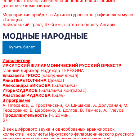
солистка Татьяна Алексеева исполнит ваши любимые
джазовые композиции.
Мероприятие пройдет в Архитектурно-этнографическом музее
«Тальцы»
Байкальский тракт, 47-й км., шатёр на берегу Ангары
МОДНЫЕ НАРОДНЫЕ
Купить билет
Исполнители
ИРКУТСКИЙ ФИЛАРМОНИЧЕСКИЙ РУССКИЙ ОРКЕСТР
главный дирижер Надежда ТЕРЁХИНА
Елизавета ГРОСС
(
народный вокал
)
Анна ПЕРЕТОЛЧИНА
(
домра
)
Александра БИКБОВА
(
балалайка
)
Игорь СУДАКОВ
(
балалайка контрабас
)
Анастасия РУДАКОВА
(
баян
)
В программе
А. Плеханов, Е. Тростянский, Ю. Шишаков, А. Долуханян, М.
Теодоракис, Е. Дербенко, В. Долгов, В. Темнов, А. Тлеуов
Продолжительность
1ч. 20мин.
6+
В век цифрового звука и однообразных аранжировок
коллектив и солисты Иркутского филармонического русского