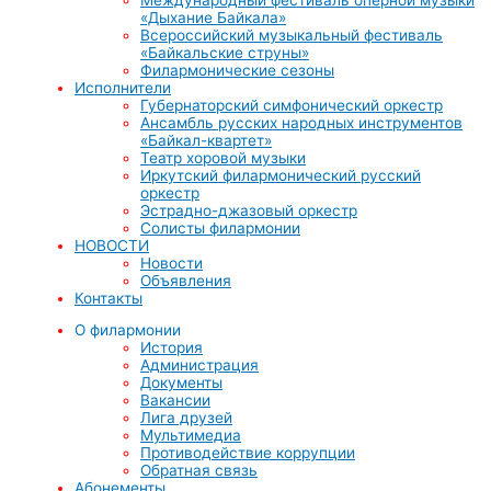
«Дыхание Байкала»
Всероссийский музыкальный фестиваль
«Байкальские струны»
Филармонические сезоны
Исполнители
Губернаторский симфонический оркестр
Ансамбль русских народных инструментов
«Байкал-квартет»
Театр хоровой музыки
Иркутский филармонический русский
оркестр
Эстрадно-джазовый оркестр
Солисты филармонии
НОВОСТИ
Новости
Объявления
Контакты
О филармонии
История
Администрация
Документы
Вакансии
Лига друзей
Мультимедиа
Противодействие коррупции
Обратная связь
Абонементы