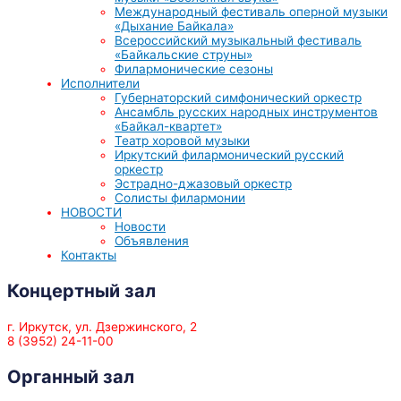
Международный фестиваль оперной музыки
«Дыхание Байкала»
Всероссийский музыкальный фестиваль
«Байкальские струны»
Филармонические сезоны
Исполнители
Губернаторский симфонический оркестр
Ансамбль русских народных инструментов
«Байкал-квартет»
Театр хоровой музыки
Иркутский филармонический русский
оркестр
Эстрадно-джазовый оркестр
Солисты филармонии
НОВОСТИ
Новости
Объявления
Контакты
Концертный зал
г. Иркутск, ул. Дзержинского, 2
8 (3952) 24-11-00
Органный зал