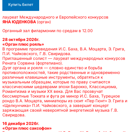
Купить билет
лауреат Международного и Европейского конкурсов
ЯНА ЮДЕНКОВА
(орган)
Органный зал филармонии по средам в 12.00
28 октября 2026г.
«Орган плюс рояль»
В программе произведения И.С. Баха, В.А. Моцарта, Э. Грига,
П.И. Чайковского, Г.В. Свиридова.
Приглашенный солист — лауреат международных конкурсов
Рената Сорвина (фортепиано).
Дуэт органа и рояля — словно единство и борьба
противоположностей, такие родственные и одновременно
различные клавишные инструменты, обратяться к
музыкальным образцам, которые по праву считаются
классическими шедеврами эпохи Барокко, Классицизма,
Романтизма и музыки ХХ века. Для Вас прозвучат
бессмертные Токката и фуга ре минор И.С. Баха, Турецкое
рондо В.А. Моцарта, миниатюры из сюит «Пер Гюнт» Э. Грига и
«Щелкунчика» П.И. Чайковского, а завершит концерт
заряжающая своей невероятной энергетикой музыка Г.В.
Свиридова.
16 декабря 2026г.
«Орган плюс саксофон»