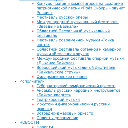
Конкурс поэтов и композиторов на создание
патриотической песни «Поёт Сибирь – звучит
Россия»
Фестиваль русской оперы
Международный музыкальный фестиваль
«Звезды на Байкале»
Областной Пасхальный музыкальный
фестиваль
Фестиваль современной музыки «Точка
света»
Областной фестиваль органной и камерной
музыки «Вселенная звука»
Международный фестиваль оперной музыки
«Дыхание Байкала»
Всероссийский музыкальный фестиваль
«Байкальские струны»
Филармонические сезоны
Исполнители
Губернаторский симфонический оркестр
Ансамбль русских народных инструментов
«Байкал-квартет»
Театр хоровой музыки
Иркутский филармонический русский
оркестр
Эстрадно-джазовый оркестр
Солисты филармонии
НОВОСТИ
Новости