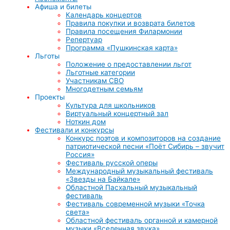
Афиша и билеты
Календарь концертов
Правила покупки и возврата билетов
Правила посещения Филармонии
Репертуар
Программа «Пушкинская карта»
Льготы
Положение о предоставлении льгот
Льготные категории
Участникам СВО
Многодетным семьям
Проекты
Культура для школьников
Виртуальный концертный зал
Ноткин дом
Фестивали и конкурсы
Конкурс поэтов и композиторов на создание
патриотической песни «Поёт Сибирь – звучит
Россия»
Фестиваль русской оперы
Международный музыкальный фестиваль
«Звезды на Байкале»
Областной Пасхальный музыкальный
фестиваль
Фестиваль современной музыки «Точка
света»
Областной фестиваль органной и камерной
музыки «Вселенная звука»