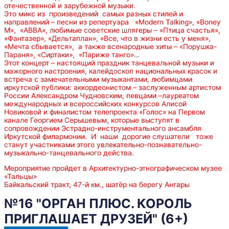
отечественной и зарубежной музыки.
Это микс из произведений самых разных стилей и
направлений – песни из репертуара «Modern Talking», «Boney
M», «АВВА», любимые советские шлягеры – «Птица счастья»,
«Фантазер», «Дельтаплан», «Все, что в жизни есть у меня»,
«Мечта сбывается», а также всенародные хиты – «Порушка-
Параня», «Сиртаки», «Париже танго»…
Этот концерт – настоящий праздник танцевальной музыки и
мажорного настроения, калейдоскоп национальных красок и
встреча с замечательными музыкантами, любимцами
иркутской публики: аккордеонистом – заслуженным артистом
России Александром Чудновским, певцами –лауреатом
международных и всероссийских конкурсов Алисой
Новиковой и финалистом телепроекта «Голос» на Первом
канале Георгием Серышевым, которые выступят в
сопровождении Эстрадно-инструментального ансамбля
Иркутской филармонии. И наши дорогие слушатели тоже
станут участниками этого увлекательно-познавательно-
музыкально-танцевального действа.
Мероприятие пройдет в Архитектурно-этнографическом музее
«Тальцы»
Байкальский тракт, 47-й км., шатёр на берегу Ангары
№16 "ОРГАН ПЛЮС. КОРОЛЬ
ПРИГЛАШАЕТ ДРУЗЕЙ" (6+)