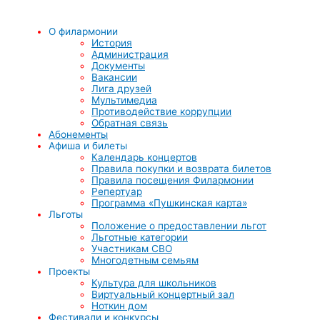
О филармонии
История
Администрация
Документы
Вакансии
Лига друзей
Мультимедиа
Противодействие коррупции
Обратная связь
Абонементы
Афиша и билеты
Календарь концертов
Правила покупки и возврата билетов
Правила посещения Филармонии
Репертуар
Программа «Пушкинская карта»
Льготы
Положение о предоставлении льгот
Льготные категории
Участникам СВО
Многодетным семьям
Проекты
Культура для школьников
Виртуальный концертный зал
Ноткин дом
Фестивали и конкурсы