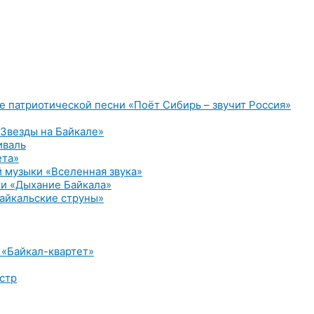
е патриотической песни «Поёт Сибирь – звучит Россия»
Звезды на Байкале»
иваль
ета»
 музыки «Вселенная звука»
и «Дыхание Байкала»
айкальские струны»
 «Байкал-квартет»
стр