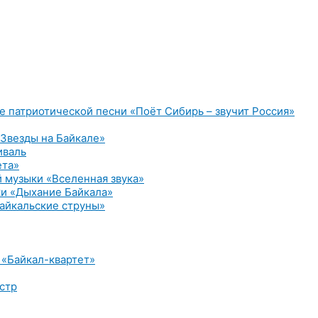
е патриотической песни «Поёт Сибирь – звучит Россия»
Звезды на Байкале»
иваль
ета»
 музыки «Вселенная звука»
и «Дыхание Байкала»
айкальские струны»
 «Байкал-квартет»
стр