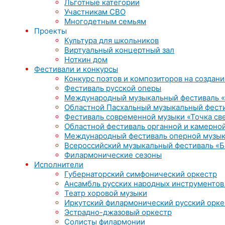
Льготные категории
Участникам СВО
Многодетным семьям
Проекты
Культура для школьников
Виртуальный концертный зал
Ноткин дом
Фестивали и конкурсы
Конкурс поэтов и композиторов на создани
Фестиваль русской оперы
Международный музыкальный фестиваль «
Областной Пасхальный музыкальный фест
Фестиваль современной музыки «Точка св
Областной фестиваль органной и камерной
Международный фестиваль оперной музык
Всероссийский музыкальный фестиваль «Б
Филармонические сезоны
Исполнители
Губернаторский симфонический оркестр
Ансамбль русских народных инструментов
Театр хоровой музыки
Иркутский филармонический русский орке
Эстрадно-джазовый оркестр
Солисты филармонии