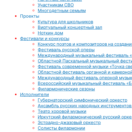
Участникам СВО
Многодетным семьям
Проекты
Культура для школьников
Виртуальный концертный зал
Ноткин дом
Фестивали и конкурсы
Конкурс поэтов и композиторов на создани
Фестиваль русской оперы
Международный музыкальный фестиваль «
Областной Пасхальный музыкальный фест
Фестиваль современной музыки «Точка св
Областной фестиваль органной и камерной
Международный фестиваль оперной музык
Всероссийский музыкальный фестиваль «Б
Филармонические сезоны
Исполнители
Губернаторский симфонический оркестр
Ансамбль русских народных инструментов
Театр хоровой музыки
Иркутский филармонический русский орке
Эстрадно-джазовый оркестр
Солисты филармонии