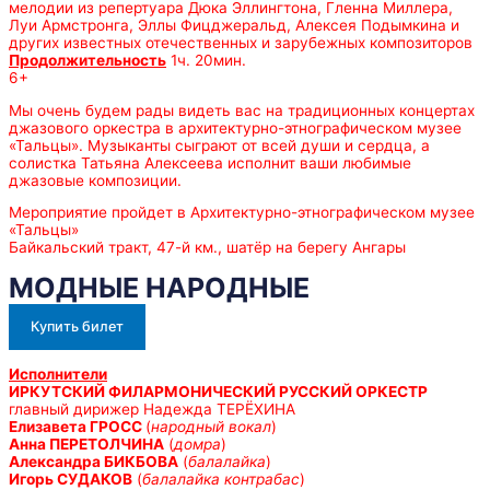
мелодии из репертуара Дюка Эллингтона, Гленна Миллера,
Луи Армстронга, Эллы Фицджеральд, Алексея Подымкина и
других известных отечественных и зарубежных композиторов
Продолжительность
1ч. 20мин.
6+
Мы очень будем рады видеть вас на традиционных концертах
джазового оркестра в архитектурно-этнографическом музее
«Тальцы». Музыканты сыграют от всей души и сердца, а
солистка Татьяна Алексеева исполнит ваши любимые
джазовые композиции.
Мероприятие пройдет в Архитектурно-этнографическом музее
«Тальцы»
Байкальский тракт, 47-й км., шатёр на берегу Ангары
МОДНЫЕ НАРОДНЫЕ
Купить билет
Исполнители
ИРКУТСКИЙ ФИЛАРМОНИЧЕСКИЙ РУССКИЙ ОРКЕСТР
главный дирижер Надежда ТЕРЁХИНА
Елизавета ГРОСС
(
народный вокал
)
Анна ПЕРЕТОЛЧИНА
(
домра
)
Александра БИКБОВА
(
балалайка
)
Игорь СУДАКОВ
(
балалайка контрабас
)