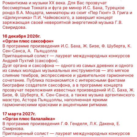
Романтизма и музыки ХХ века. Для Вас прозвучат
бессмертные Токката и фуга ре минор И.С. Баха, Турецкое
рондо В.А. Моцарта, миниатюры из сюит «Пер Гюнт» Э. Грига и
«Щелкунчика» П.И. Чайковского, а завершит концерт
заряжающая своей невероятной энергетикой музыка Г.В.
Свиридова.
16 декабря 2026г.
«Орган плюс саксофон»
В программе произведения И.С. Баха, Ж. Бизе, Ф. Шуберта, К.
Сен-Санса, А. Пьяццолла
Приглашенный солист — лауреат международных конкурсов
Андрей Пухтий (саксофон).
Дуэт органа и саксофона — одного из самых древних и одного
из самых молодых музыкальных инструментов — это мягкое
слияние тембров, экспрессивное и удивительное гармоничное
сочетание. Публика познакомится с интересными фактами
биографии создателя саксофона, а в программе концерта
прозвучат переложения известных произведений И.С. Баха, Ж.
Бизе, Ф. Шуберта, К. Сен-Санса, а также музыка аргентинского
маэстро, Астора Пьяццоллы, наполненная яркими
гармоническими красками и акцентными ритмами.
17 марта 2027г.
«Орган плюс балалайка»
В программе произведения Г.Ф. Генделя, Л.К. Дакена, Е.
Смирнова.
Приглашенный солист — лауреат международных конкурсов