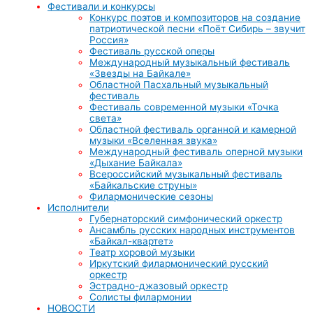
Фестивали и конкурсы
Конкурс поэтов и композиторов на создание
патриотической песни «Поёт Сибирь – звучит
Россия»
Фестиваль русской оперы
Международный музыкальный фестиваль
«Звезды на Байкале»
Областной Пасхальный музыкальный
фестиваль
Фестиваль современной музыки «Точка
света»
Областной фестиваль органной и камерной
музыки «Вселенная звука»
Международный фестиваль оперной музыки
«Дыхание Байкала»
Всероссийский музыкальный фестиваль
«Байкальские струны»
Филармонические сезоны
Исполнители
Губернаторский симфонический оркестр
Ансамбль русских народных инструментов
«Байкал-квартет»
Театр хоровой музыки
Иркутский филармонический русский
оркестр
Эстрадно-джазовый оркестр
Солисты филармонии
НОВОСТИ