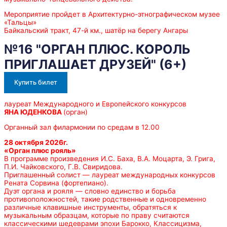
Мероприятие пройдет в Архитектурно-этнографическом музее
«Тальцы»
Байкальский тракт, 47-й км., шатёр на берегу Ангары
№16 "ОРГАН ПЛЮС. КОРОЛЬ
ПРИГЛАШАЕТ ДРУЗЕЙ" (6+)
Купить билет
лауреат Международного и Европейского конкурсов
ЯНА ЮДЕНКОВА
(орган)
Органный зал филармонии по средам в 12.00
28 октября 2026г.
«Орган плюс рояль»
В программе произведения И.С. Баха, В.А. Моцарта, Э. Грига,
П.И. Чайковского, Г.В. Свиридова.
Приглашенный солист — лауреат международных конкурсов
Рената Сорвина (фортепиано).
Дуэт органа и рояля — словно единство и борьба
противоположностей, такие родственные и одновременно
различные клавишные инструменты, обратяться к
музыкальным образцам, которые по праву считаются
классическими шедеврами эпохи Барокко, Классицизма,