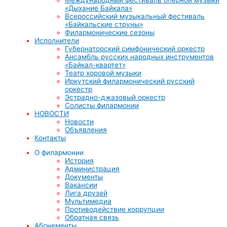
«Дыхание Байкала»
Всероссийский музыкальный фестиваль
«Байкальские струны»
Филармонические сезоны
Исполнители
Губернаторский симфонический оркестр
Ансамбль русских народных инструментов
«Байкал-квартет»
Театр хоровой музыки
Иркутский филармонический русский
оркестр
Эстрадно-джазовый оркестр
Солисты филармонии
НОВОСТИ
Новости
Объявления
Контакты
О филармонии
История
Администрация
Документы
Вакансии
Лига друзей
Мультимедиа
Противодействие коррупции
Обратная связь
Абонементы