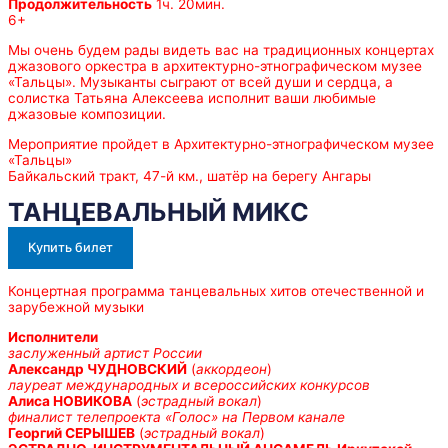
Продолжительность
1ч. 20мин.
6+
Мы очень будем рады видеть вас на традиционных концертах
джазового оркестра в архитектурно-этнографическом музее
«Тальцы». Музыканты сыграют от всей души и сердца, а
солистка Татьяна Алексеева исполнит ваши любимые
джазовые композиции.
Мероприятие пройдет в Архитектурно-этнографическом музее
«Тальцы»
Байкальский тракт, 47-й км., шатёр на берегу Ангары
ТАНЦЕВАЛЬНЫЙ МИКС
Купить билет
Концертная программа танцевальных хитов отечественной и
зарубежной музыки
Исполнители
заслуженный артист России
Александр ЧУДНОВСКИЙ
(
аккордеон
)
лауреат международных и всероссийских конкурсов
Алиса НОВИКОВА
(
эстрадный вокал
)
финалист телепроекта «Голос» на Первом канале
Георгий СЕРЫШЕВ
(
эстрадный вокал
)