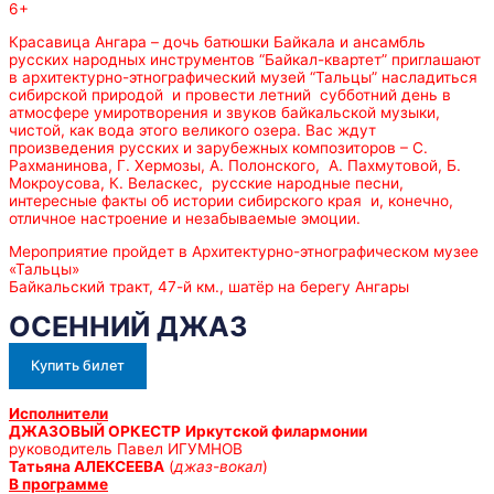
6+
Красавица Ангара – дочь батюшки Байкала и ансамбль
русских народных инструментов “Байкал-квартет” приглашают
в архитектурно-этнографический музей “Тальцы” насладиться
сибирской природой и провести летний субботний день в
атмосфере умиротворения и звуков байкальской музыки,
чистой, как вода этого великого озера. Вас ждут
произведения русских и зарубежных композиторов – С.
Рахманинова, Г. Хермозы, А. Полонского, А. Пахмутовой, Б.
Мокроусова, К. Веласкес, русские народные песни,
интересные факты об истории сибирского края и, конечно,
отличное настроение и незабываемые эмоции.
Мероприятие пройдет в Архитектурно-этнографическом музее
«Тальцы»
Байкальский тракт, 47-й км., шатёр на берегу Ангары
ОСЕННИЙ ДЖАЗ
Купить билет
Исполнители
ДЖАЗОВЫЙ ОРКЕСТР
Иркутской филармонии
руководитель Павел ИГУМНОВ
Татьяна АЛЕКСЕЕВА
(
джаз-вокал
)
В программе