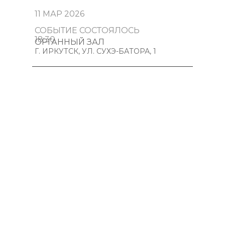
11 МАР 2026
СОБЫТИЕ СОСТОЯЛОСЬ
18:30
ОРГАННЫЙ ЗАЛ
Г. ИРКУТСК, УЛ. СУХЭ-БАТОРА, 1
ПУШКИНСКАЯ КАРТА