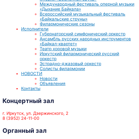
Международный фестиваль оперной музыки
«Дыхание Байкала»
Всероссийский музыкальный фестиваль
«Байкальские струны»
Филармонические сезоны
Исполнители
Губернаторский симфонический оркестр
Ансамбль русских народных инструментов
«Байкал-квартет»
Театр хоровой музыки
Иркутский филармонический русский
оркестр
Эстрадно-джазовый оркестр
Солисты филармонии
НОВОСТИ
Новости
Объявления
Контакты
Концертный зал
г. Иркутск, ул. Дзержинского, 2
8 (3952) 24-11-00
Органный зал