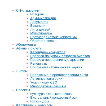
О филармонии
История
Администрация
Документы
Вакансии
Лига друзей
Мультимедиа
Противодействие коррупции
Обратная связь
Абонементы
Афиша и билеты
Календарь концертов
Правила покупки и возврата билетов
Правила посещения Филармонии
Репертуар
Программа «Пушкинская карта»
Льготы
Положение о предоставлении льгот
Льготные категории
Участникам СВО
Многодетным семьям
Проекты
Культура для школьников
Виртуальный концертный зал
Ноткин дом
Фестивали и конкурсы