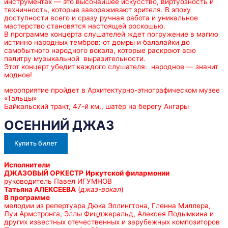
инструментах — это высочайшее искусство, виртуозность и
техничность, которые завораживают зрителя. В эпоху
доступности всего и сразу ручная работа и уникальное
мастерство становятся настоящей роскошью.
В программе концерта слушателей ждет погружение в магию
истинно народных тембров: от домры и балалайки до
самобытного народного вокала, которые раскроют всю
палитру музыкальной выразительности.
Этот концерт убедит каждого слушателя: народное — значит
модное!
мероприятие пройдет в Архитектурно-этнографическом музее
«Тальцы»
Байкальский тракт, 47-й км., шатёр на берегу Ангары
ОСЕННИЙ ДЖАЗ
Купить билет
Исполнители
ДЖАЗОВЫЙ ОРКЕСТР
Иркутской филармонии
руководитель Павел ИГУМНОВ
Татьяна АЛЕКСЕЕВА
(
джаз-вокал
)
В программе
мелодии из репертуара Дюка Эллингтона, Гленна Миллера,
Луи Армстронга, Эллы Фицджеральд, Алексея Подымкина и
других известных отечественных и зарубежных композиторов