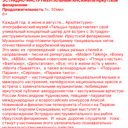
ЭСТРАДНО-ИНСТРУМЕНТАЛЬНЫЙ АНСАМБЛЬ Иркутской
филармонии
Продолжительность
1ч. 30мин.
6+
Каждый год в июне и августе… Архитектурно-
этнографический музей «Тальцы» предоставляет свой
уникальный концертный шатер для встреч с Эстрадно-
инструментальным ансамблем Иркутской филармонии.
Музыканты подготовили программу танцевальных хитов
отечественной и зарубежной музыки.
Это микс из произведений самых разных стилей и
направлений – песни из репертуара «Modern Talking», «Boney
M», «АВВА», любимые советские шлягеры – «Птица счастья»,
«Фантазер», «Дельтаплан», «Все, что в жизни есть у меня»,
«Мечта сбывается», а также всенародные хиты – «Порушка-
Параня», «Сиртаки», «Париже танго»…
Этот концерт – настоящий праздник танцевальной музыки и
мажорного настроения, калейдоскоп национальных красок и
встреча с замечательными музыкантами, любимцами
иркутской публики: аккордеонистом – заслуженным артистом
России Александром Чудновским, певцами –лауреатом
международных и всероссийских конкурсов Алисой
Новиковой и финалистом телепроекта «Голос» на Первом
канале Георгием Серышевым, которые выступят в
сопровождении Эстрадно-инструментального ансамбля
Иркутской филармонии. И наши дорогие слушатели тоже
станут участниками этого увлекательно-познавательно-
музыкально-танцевального действа.