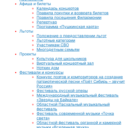
Афиша и билеты
Календарь концертов
Правила покупки и возврата билетов
Правила посещения Филармонии
Репертуар
Программа «Пушкинская карта»
Льготы
Положение о предоставлении льгот
Льготные категории
Участникам СВО
Многодетным семьям
Проекты
Культура для школьников
Виртуальный концертный зал
Ноткин дом
Фестивали и конкурсы
Конкурс поэтов и композиторов на создание
патриотической песни «Поёт Сибирь – звучит
Россия»
Фестиваль русской оперы
Международный музыкальный фестиваль
«Звезды на Байкале»
Областной Пасхальный музыкальный
фестиваль
Фестиваль современной музыки «Точка
света»
Областной фестиваль органной и камерной
музыки «Вселенная звука»