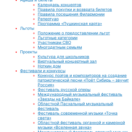
Календарь концертов
Правила покупки и возврата билетов
Правила посещения Филармонии
Репертуар
Программа «Пушкинская карта»
Льготы
Положение о предоставлении льгот
Льготные категории
Участникам СВО
Многодетным семьям
Проекты
Культура для школьников
Виртуальный концертный зал
Ноткин дом
Фестивали и конкурсы
Конкурс поэтов и композиторов на создание
патриотической песни «Поёт Сибирь – звучит
Россия»
Фестиваль русской оперы
Международный музыкальный фестиваль
«Звезды на Байкале»
Областной Пасхальный музыкальный
фестиваль
Фестиваль современной музыки «Точка
света»
Областной фестиваль органной и камерной
музыки «Вселенная звука»
Международный фестиваль оперной музыки