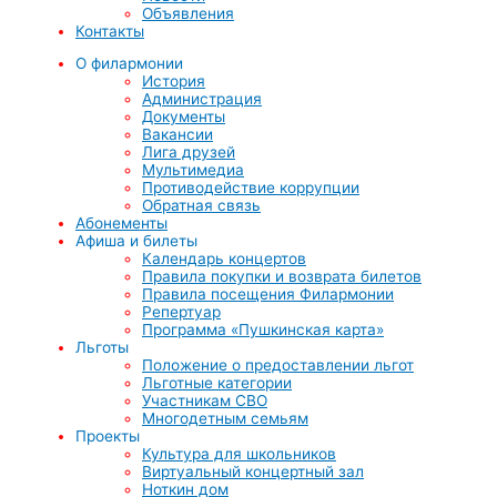
Объявления
Контакты
О филармонии
История
Администрация
Документы
Вакансии
Лига друзей
Мультимедиа
Противодействие коррупции
Обратная связь
Абонементы
Афиша и билеты
Календарь концертов
Правила покупки и возврата билетов
Правила посещения Филармонии
Репертуар
Программа «Пушкинская карта»
Льготы
Положение о предоставлении льгот
Льготные категории
Участникам СВО
Многодетным семьям
Проекты
Культура для школьников
Виртуальный концертный зал
Ноткин дом