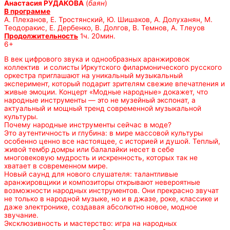
Анастасия РУДАКОВА
(
баян
)
В программе
А. Плеханов, Е. Тростянский, Ю. Шишаков, А. Долуханян, М.
Теодоракис, Е. Дербенко, В. Долгов, В. Темнов, А. Тлеуов
Продолжительность
1ч. 20мин.
6+
В век цифрового звука и однообразных аранжировок
коллектив и солисты Иркутского филармонического русского
оркестра приглашают на уникальный музыкальный
эксперимент, который подарит зрителям свежие впечатления и
живые эмоции. Концерт «Модные народные» докажет, что
народные инструменты — это не музейный экспонат, а
актуальный и мощный тренд современной музыкальной
культуры.
Почему народные инструменты сейчас в моде?
Это аутентичность и глубина: в мире массовой культуры
особенно ценно все настоящее, с историей и душой. Теплый,
живой тембр домры или балалайки несет в себе
многовековую мудрость и искренность, которых так не
хватает в современном мире.
Новый саунд для нового слушателя: талантливые
аранжировщики и композиторы открывают невероятные
возможности народных инструментов. Они прекрасно звучат
не только в народной музыке, но и в джазе, роке, классике и
даже электронике, создавая абсолютно новое, модное
звучание.
Эксклюзивность и мастерство: игра на народных