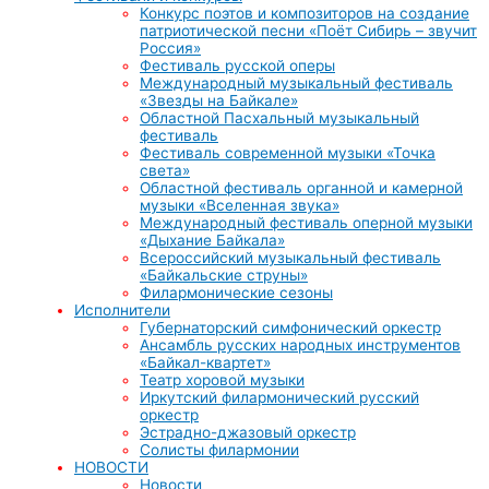
Конкурс поэтов и композиторов на создание
патриотической песни «Поёт Сибирь – звучит
Россия»
Фестиваль русской оперы
Международный музыкальный фестиваль
«Звезды на Байкале»
Областной Пасхальный музыкальный
фестиваль
Фестиваль современной музыки «Точка
света»
Областной фестиваль органной и камерной
музыки «Вселенная звука»
Международный фестиваль оперной музыки
«Дыхание Байкала»
Всероссийский музыкальный фестиваль
«Байкальские струны»
Филармонические сезоны
Исполнители
Губернаторский симфонический оркестр
Ансамбль русских народных инструментов
«Байкал-квартет»
Театр хоровой музыки
Иркутский филармонический русский
оркестр
Эстрадно-джазовый оркестр
Солисты филармонии
НОВОСТИ
Новости