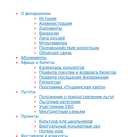
О филармонии
История
Администрация
Документы
Вакансии
Лига друзей
Мультимедиа
Противодействие коррупции
Обратная связь
Абонементы
Афиша и билеты
Календарь концертов
Правила покупки и возврата билетов
Правила посещения Филармонии
Репертуар
Программа «Пушкинская карта»
Льготы
Положение о предоставлении льгот
Льготные категории
Участникам СВО
Многодетным семьям
Проекты
Культура для школьников
Виртуальный концертный зал
Ноткин дом
Фестивали и конкурсы