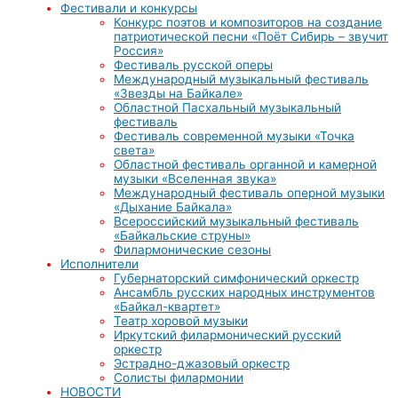
Фестивали и конкурсы
Конкурс поэтов и композиторов на создание
патриотической песни «Поёт Сибирь – звучит
Россия»
Фестиваль русской оперы
Международный музыкальный фестиваль
«Звезды на Байкале»
Областной Пасхальный музыкальный
фестиваль
Фестиваль современной музыки «Точка
света»
Областной фестиваль органной и камерной
музыки «Вселенная звука»
Международный фестиваль оперной музыки
«Дыхание Байкала»
Всероссийский музыкальный фестиваль
«Байкальские струны»
Филармонические сезоны
Исполнители
Губернаторский симфонический оркестр
Ансамбль русских народных инструментов
«Байкал-квартет»
Театр хоровой музыки
Иркутский филармонический русский
оркестр
Эстрадно-джазовый оркестр
Солисты филармонии
НОВОСТИ