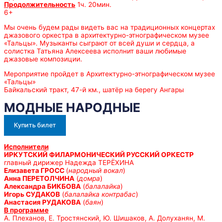
Продолжительность
1ч. 20мин.
6+
Мы очень будем рады видеть вас на традиционных концертах
джазового оркестра в архитектурно-этнографическом музее
«Тальцы». Музыканты сыграют от всей души и сердца, а
солистка Татьяна Алексеева исполнит ваши любимые
джазовые композиции.
Мероприятие пройдет в Архитектурно-этнографическом музее
«Тальцы»
Байкальский тракт, 47-й км., шатёр на берегу Ангары
МОДНЫЕ НАРОДНЫЕ
Купить билет
Исполнители
ИРКУТСКИЙ ФИЛАРМОНИЧЕСКИЙ РУССКИЙ ОРКЕСТР
главный дирижер Надежда ТЕРЁХИНА
Елизавета ГРОСС
(
народный вокал
)
Анна ПЕРЕТОЛЧИНА
(
домра
)
Александра БИКБОВА
(
балалайка
)
Игорь СУДАКОВ
(
балалайка контрабас
)
Анастасия РУДАКОВА
(
баян
)
В программе
А. Плеханов, Е. Тростянский, Ю. Шишаков, А. Долуханян, М.