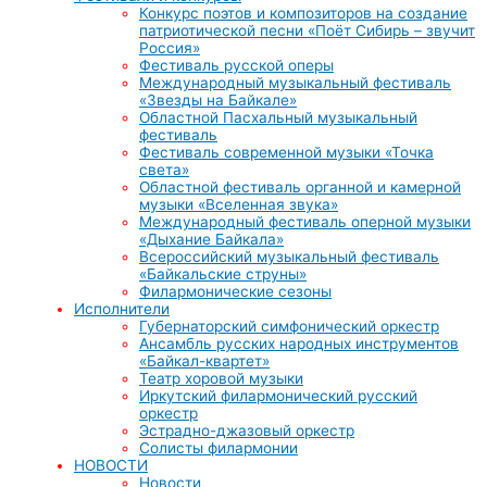
Конкурс поэтов и композиторов на создание
патриотической песни «Поёт Сибирь – звучит
Россия»
Фестиваль русской оперы
Международный музыкальный фестиваль
«Звезды на Байкале»
Областной Пасхальный музыкальный
фестиваль
Фестиваль современной музыки «Точка
света»
Областной фестиваль органной и камерной
музыки «Вселенная звука»
Международный фестиваль оперной музыки
«Дыхание Байкала»
Всероссийский музыкальный фестиваль
«Байкальские струны»
Филармонические сезоны
Исполнители
Губернаторский симфонический оркестр
Ансамбль русских народных инструментов
«Байкал-квартет»
Театр хоровой музыки
Иркутский филармонический русский
оркестр
Эстрадно-джазовый оркестр
Солисты филармонии
НОВОСТИ
Новости