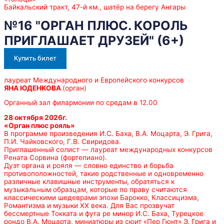
Байкальский тракт, 47-й км., шатёр на берегу Ангары
№16 "ОРГАН ПЛЮС. КОРОЛЬ
ПРИГЛАШАЕТ ДРУЗЕЙ" (6+)
Купить билет
лауреат Международного и Европейского конкурсов
ЯНА ЮДЕНКОВА
(орган)
Органный зал филармонии по средам в 12.00
28 октября 2026г.
«Орган плюс рояль»
В программе произведения И.С. Баха, В.А. Моцарта, Э. Грига,
П.И. Чайковского, Г.В. Свиридова.
Приглашенный солист — лауреат международных конкурсов
Рената Сорвина (фортепиано).
Дуэт органа и рояля — словно единство и борьба
противоположностей, такие родственные и одновременно
различные клавишные инструменты, обратяться к
музыкальным образцам, которые по праву считаются
классическими шедеврами эпохи Барокко, Классицизма,
Романтизма и музыки ХХ века. Для Вас прозвучат
бессмертные Токката и фуга ре минор И.С. Баха, Турецкое
рондо В.А. Моцарта, миниатюры из сюит «Пер Гюнт» Э. Грига и