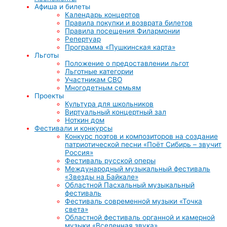
Афиша и билеты
Календарь концертов
Правила покупки и возврата билетов
Правила посещения Филармонии
Репертуар
Программа «Пушкинская карта»
Льготы
Положение о предоставлении льгот
Льготные категории
Участникам СВО
Многодетным семьям
Проекты
Культура для школьников
Виртуальный концертный зал
Ноткин дом
Фестивали и конкурсы
Конкурс поэтов и композиторов на создание
патриотической песни «Поёт Сибирь – звучит
Россия»
Фестиваль русской оперы
Международный музыкальный фестиваль
«Звезды на Байкале»
Областной Пасхальный музыкальный
фестиваль
Фестиваль современной музыки «Точка
света»
Областной фестиваль органной и камерной
музыки «Вселенная звука»