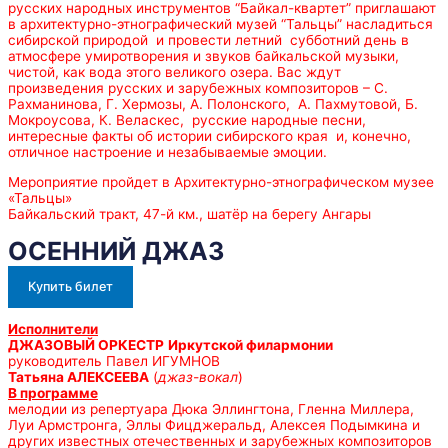
русских народных инструментов “Байкал-квартет” приглашают
в архитектурно-этнографический музей “Тальцы” насладиться
сибирской природой и провести летний субботний день в
атмосфере умиротворения и звуков байкальской музыки,
чистой, как вода этого великого озера. Вас ждут
произведения русских и зарубежных композиторов – С.
Рахманинова, Г. Хермозы, А. Полонского, А. Пахмутовой, Б.
Мокроусова, К. Веласкес, русские народные песни,
интересные факты об истории сибирского края и, конечно,
отличное настроение и незабываемые эмоции.
Мероприятие пройдет в Архитектурно-этнографическом музее
«Тальцы»
Байкальский тракт, 47-й км., шатёр на берегу Ангары
ОСЕННИЙ ДЖАЗ
Купить билет
Исполнители
ДЖАЗОВЫЙ ОРКЕСТР
Иркутской филармонии
руководитель Павел ИГУМНОВ
Татьяна АЛЕКСЕЕВА
(
джаз-вокал
)
В программе
мелодии из репертуара Дюка Эллингтона, Гленна Миллера,
Луи Армстронга, Эллы Фицджеральд, Алексея Подымкина и
других известных отечественных и зарубежных композиторов