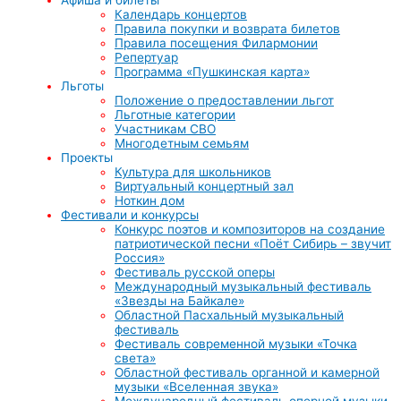
Календарь концертов
Правила покупки и возврата билетов
Правила посещения Филармонии
Репертуар
Программа «Пушкинская карта»
Льготы
Положение о предоставлении льгот
Льготные категории
Участникам СВО
Многодетным семьям
Проекты
Культура для школьников
Виртуальный концертный зал
Ноткин дом
Фестивали и конкурсы
Конкурс поэтов и композиторов на создание
патриотической песни «Поёт Сибирь – звучит
Россия»
Фестиваль русской оперы
Международный музыкальный фестиваль
«Звезды на Байкале»
Областной Пасхальный музыкальный
фестиваль
Фестиваль современной музыки «Точка
света»
Областной фестиваль органной и камерной
музыки «Вселенная звука»
Международный фестиваль оперной музыки