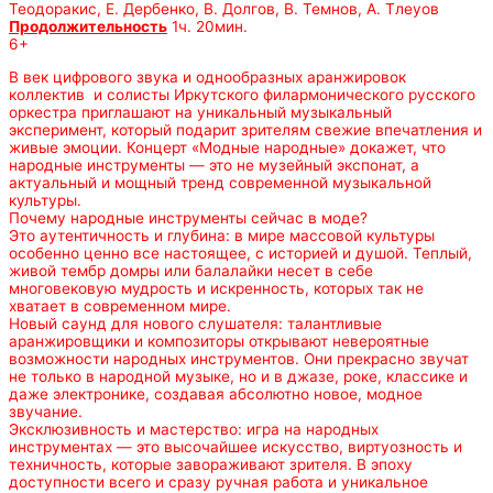
Теодоракис, Е. Дербенко, В. Долгов, В. Темнов, А. Тлеуов
Продолжительность
1ч. 20мин.
6+
В век цифрового звука и однообразных аранжировок
коллектив и солисты Иркутского филармонического русского
оркестра приглашают на уникальный музыкальный
эксперимент, который подарит зрителям свежие впечатления и
живые эмоции. Концерт «Модные народные» докажет, что
народные инструменты — это не музейный экспонат, а
актуальный и мощный тренд современной музыкальной
культуры.
Почему народные инструменты сейчас в моде?
Это аутентичность и глубина: в мире массовой культуры
особенно ценно все настоящее, с историей и душой. Теплый,
живой тембр домры или балалайки несет в себе
многовековую мудрость и искренность, которых так не
хватает в современном мире.
Новый саунд для нового слушателя: талантливые
аранжировщики и композиторы открывают невероятные
возможности народных инструментов. Они прекрасно звучат
не только в народной музыке, но и в джазе, роке, классике и
даже электронике, создавая абсолютно новое, модное
звучание.
Эксклюзивность и мастерство: игра на народных
инструментах — это высочайшее искусство, виртуозность и
техничность, которые завораживают зрителя. В эпоху
доступности всего и сразу ручная работа и уникальное