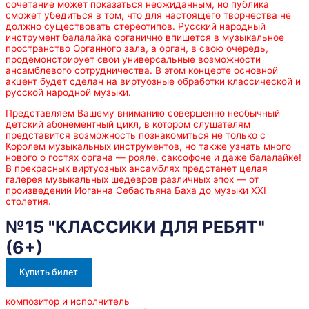
сочетание может показаться неожиданным, но публика
сможет убедиться в том, что для настоящего творчества не
должно существовать стереотипов. Русский народный
инструмент балалайка органично впишется в музыкальное
пространство Органного зала, а орган, в свою очередь,
продемонстрирует свои универсальные возможности
ансамблевого сотрудничества. В этом концерте основной
акцент будет сделан на виртуозные обработки классической и
русской народной музыки.
Представляем Вашему вниманию совершенно необычный
детский абонементный цикл, в котором слушателям
представится возможность познакомиться не только с
Королем музыкальных инструментов, но также узнать много
нового о гостях органа — рояле, саксофоне и даже балалайке!
В прекрасных виртуозных ансамблях предстанет целая
галерея музыкальных шедевров различных эпох — от
произведений Иоганна Себастьяна Баха до музыки XXI
столетия.
№15 "КЛАССИКИ ДЛЯ РЕБЯТ"
(6+)
Купить билет
композитор и исполнитель