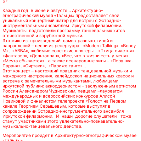
6+
Каждый год в июне и августе… Архитектурно-
этнографический музей «Тальцы» предоставляет свой
уникальный концертный шатер для встреч с Эстрадно-
инструментальным ансамблем Иркутской филармонии.
Музыканты подготовили программу танцевальных хитов
отечественной и зарубежной музыки.
Это микс из произведений самых разных стилей и
направлений – песни из репертуара «Modern Talking», «Boney
M», «АВВА», любимые советские шлягеры – «Птица счастья»,
«Фантазер», «Дельтаплан», «Все, что в жизни есть у меня»,
«Мечта сбывается», а также всенародные хиты – «Порушка-
Параня», «Сиртаки», «Париже танго»…
Этот концерт – настоящий праздник танцевальной музыки и
мажорного настроения, калейдоскоп национальных красок и
встреча с замечательными музыкантами, любимцами
иркутской публики: аккордеонистом – заслуженным артистом
России Александром Чудновским, певцами –лауреатом
международных и всероссийских конкурсов Алисой
Новиковой и финалистом телепроекта «Голос» на Первом
канале Георгием Серышевым, которые выступят в
сопровождении Эстрадно-инструментального ансамбля
Иркутской филармонии. И наши дорогие слушатели тоже
станут участниками этого увлекательно-познавательно-
музыкально-танцевального действа.
Мероприятие пройдет в Архитектурно-этнографическом музее
«Тальцы»