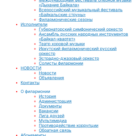
«Дыхание Байкала»
Всероссийский музыкальный фестиваль
«Байкальские струны»
Филармонические сезоны
Исполнители
Губернаторский симфонический оркестр
Ансамбль русских народных инструментов
«Байкал-квартет»
Театр хоровой музыки
Иркутский филармонический русский
оркестр
Эстрадно-джазовый оркестр
Солисты филармонии
НОВОСТИ
Новости
Объявления
Контакты
О филармонии
История
Администрация
Документы
Вакансии
Лига друзей
Мультимедиа
Противодействие коррупции
Обратная связь
Абонементы