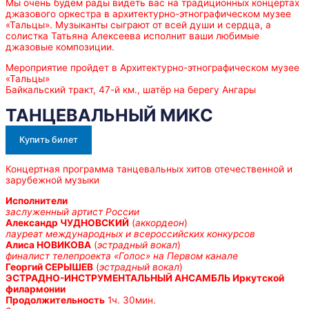
Мы очень будем рады видеть вас на традиционных концертах
джазового оркестра в архитектурно-этнографическом музее
«Тальцы». Музыканты сыграют от всей души и сердца, а
солистка Татьяна Алексеева исполнит ваши любимые
джазовые композиции.
Мероприятие пройдет в Архитектурно-этнографическом музее
«Тальцы»
Байкальский тракт, 47-й км., шатёр на берегу Ангары
ТАНЦЕВАЛЬНЫЙ МИКС
Купить билет
Концертная программа танцевальных хитов отечественной и
зарубежной музыки
Исполнители
заслуженный артист России
Александр ЧУДНОВСКИЙ
(
аккордеон
)
лауреат международных и всероссийских конкурсов
Алиса НОВИКОВА
(
эстрадный вокал
)
финалист телепроекта «Голос» на Первом канале
Георгий СЕРЫШЕВ
(
эстрадный вокал
)
ЭСТРАДНО-ИНСТРУМЕНТАЛЬНЫЙ АНСАМБЛЬ Иркутской
филармонии
Продолжительность
1ч. 30мин.