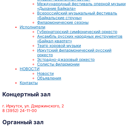
Международный фестиваль оперной музыки
«Дыхание Байкала»
Всероссийский музыкальный фестиваль
«Байкальские струны»
Филармонические сезоны
Исполнители
Губернаторский симфонический оркестр
Ансамбль русских народных инструментов
«Байкал-квартет»
Театр хоровой музыки
Иркутский филармонический русский
оркестр
Эстрадно-джазовый оркестр
Солисты филармонии
НОВОСТИ
Новости
Объявления
Контакты
Концертный зал
г. Иркутск, ул. Дзержинского, 2
8 (3952) 24-11-00
Органный зал