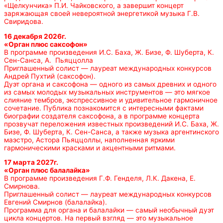
«Щелкунчика» П.И. Чайковского, а завершит концерт
заряжающая своей невероятной энергетикой музыка Г.В.
Свиридова.
16 декабря 2026г.
«Орган плюс саксофон»
В программе произведения И.С. Баха, Ж. Бизе, Ф. Шуберта, К.
Сен-Санса, А. Пьяццолла
Приглашенный солист — лауреат международных конкурсов
Андрей Пухтий (саксофон).
Дуэт органа и саксофона — одного из самых древних и одного
из самых молодых музыкальных инструментов — это мягкое
слияние тембров, экспрессивное и удивительное гармоничное
сочетание. Публика познакомится с интересными фактами
биографии создателя саксофона, а в программе концерта
прозвучат переложения известных произведений И.С. Баха, Ж.
Бизе, Ф. Шуберта, К. Сен-Санса, а также музыка аргентинского
маэстро, Астора Пьяццоллы, наполненная яркими
гармоническими красками и акцентными ритмами.
17 марта 2027г.
«Орган плюс балалайка»
В программе произведения Г.Ф. Генделя, Л.К. Дакена, Е.
Смирнова.
Приглашенный солист — лауреат международных конкурсов
Евгений Смирнов (балалайка).
Программа для органа и балалайки — самый необычный дуэт
цикла концертов. На первый взгляд — это музыкальное