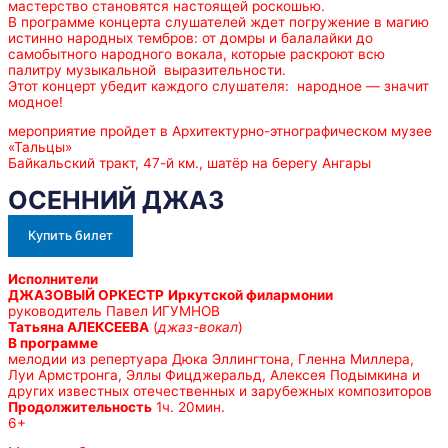
мастерство становятся настоящей роскошью.
В программе концерта слушателей ждет погружение в магию
истинно народных тембров: от домры и балалайки до
самобытного народного вокала, которые раскроют всю
палитру музыкальной выразительности.
Этот концерт убедит каждого слушателя: народное — значит
модное!
мероприятие пройдет в Архитектурно-этнографическом музее
«Тальцы»
Байкальский тракт, 47-й км., шатёр на берегу Ангары
ОСЕННИЙ ДЖАЗ
Купить билет
Исполнители
ДЖАЗОВЫЙ ОРКЕСТР
Иркутской филармонии
руководитель Павел ИГУМНОВ
Татьяна АЛЕКСЕЕВА
(
джаз-вокал
)
В программе
мелодии из репертуара Дюка Эллингтона, Гленна Миллера,
Луи Армстронга, Эллы Фицджеральд, Алексея Подымкина и
других известных отечественных и зарубежных композиторов
Продолжительность
1ч. 20мин.
6+