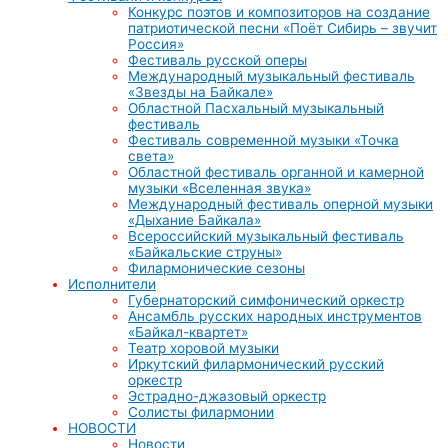
Конкурс поэтов и композиторов на создание
патриотической песни «Поёт Сибирь – звучит
Россия»
Фестиваль русской оперы
Международный музыкальный фестиваль
«Звезды на Байкале»
Областной Пасхальный музыкальный
фестиваль
Фестиваль современной музыки «Точка
света»
Областной фестиваль органной и камерной
музыки «Вселенная звука»
Международный фестиваль оперной музыки
«Дыхание Байкала»
Всероссийский музыкальный фестиваль
«Байкальские струны»
Филармонические сезоны
Исполнители
Губернаторский симфонический оркестр
Ансамбль русских народных инструментов
«Байкал-квартет»
Театр хоровой музыки
Иркутский филармонический русский
оркестр
Эстрадно-джазовый оркестр
Солисты филармонии
НОВОСТИ
Новости