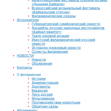
«Дыхание Байкала»
Всероссийский музыкальный фестиваль
«Байкальские струны»
Филармонические сезоны
Исполнители
Губернаторский симфонический оркестр
Ансамбль русских народных инструментов
«Байкал-квартет»
Театр хоровой музыки
Иркутский филармонический русский
оркестр
Эстрадно-джазовый оркестр
Солисты филармонии
НОВОСТИ
Новости
Объявления
Контакты
О филармонии
История
Администрация
Документы
Вакансии
Лига друзей
Мультимедиа
Противодействие коррупции
Обратная связь
Абонементы