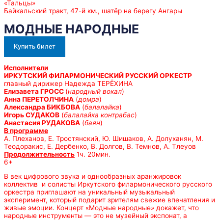
«Тальцы»
Байкальский тракт, 47-й км., шатёр на берегу Ангары
МОДНЫЕ НАРОДНЫЕ
Купить билет
Исполнители
ИРКУТСКИЙ ФИЛАРМОНИЧЕСКИЙ РУССКИЙ ОРКЕСТР
главный дирижер Надежда ТЕРЁХИНА
Елизавета ГРОСС
(
народный вокал
)
Анна ПЕРЕТОЛЧИНА
(
домра
)
Александра БИКБОВА
(
балалайка
)
Игорь СУДАКОВ
(
балалайка контрабас
)
Анастасия РУДАКОВА
(
баян
)
В программе
А. Плеханов, Е. Тростянский, Ю. Шишаков, А. Долуханян, М.
Теодоракис, Е. Дербенко, В. Долгов, В. Темнов, А. Тлеуов
Продолжительность
1ч. 20мин.
6+
В век цифрового звука и однообразных аранжировок
коллектив и солисты Иркутского филармонического русского
оркестра приглашают на уникальный музыкальный
эксперимент, который подарит зрителям свежие впечатления и
живые эмоции. Концерт «Модные народные» докажет, что
народные инструменты — это не музейный экспонат, а