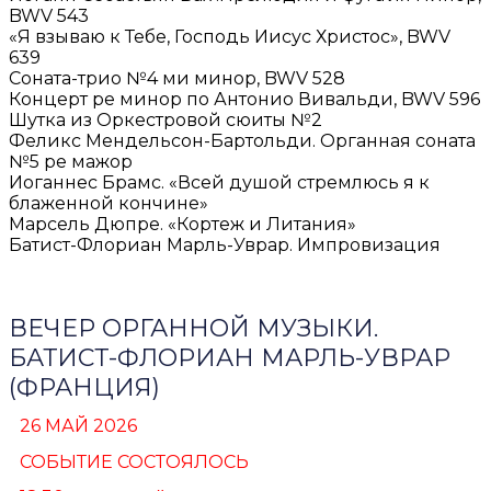
BWV 543
«Я взываю к Тебе, Господь Иисус Христос», BWV
639
Соната-трио №4 ми минор, BWV 528
Концерт ре минор по Антонио Вивальди, BWV 596
Шутка из Оркестровой сюиты №2
Феликс Мендельсон-Бартольди. Органная соната
№5 ре мажор
Иоганнес Брамс. «Всей душой стремлюсь я к
блаженной кончине»
Марсель Дюпре. «Кортеж и Литания»
Батист-Флориан Марль-Уврар. Импровизация
ВЕЧЕР ОРГАННОЙ МУЗЫКИ.
БАТИСТ-ФЛОРИАН МАРЛЬ-УВРАР
(ФРАНЦИЯ)
26 МАЙ 2026
СОБЫТИЕ СОСТОЯЛОСЬ