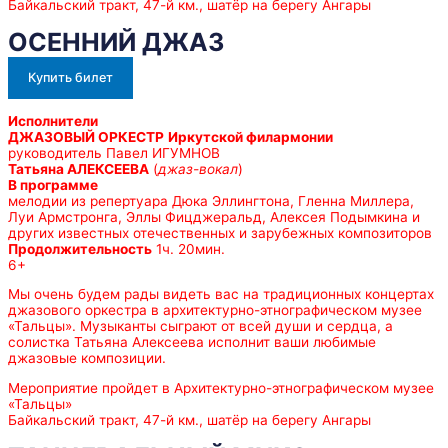
Байкальский тракт, 47-й км., шатёр на берегу Ангары
ОСЕННИЙ ДЖАЗ
Купить билет
Исполнители
ДЖАЗОВЫЙ ОРКЕСТР
Иркутской филармонии
руководитель Павел ИГУМНОВ
Татьяна АЛЕКСЕЕВА
(
джаз-вокал
)
В программе
мелодии из репертуара Дюка Эллингтона, Гленна Миллера,
Луи Армстронга, Эллы Фицджеральд, Алексея Подымкина и
других известных отечественных и зарубежных композиторов
Продолжительность
1ч. 20мин.
6+
Мы очень будем рады видеть вас на традиционных концертах
джазового оркестра в архитектурно-этнографическом музее
«Тальцы». Музыканты сыграют от всей души и сердца, а
солистка Татьяна Алексеева исполнит ваши любимые
джазовые композиции.
Мероприятие пройдет в Архитектурно-этнографическом музее
«Тальцы»
Байкальский тракт, 47-й км., шатёр на берегу Ангары