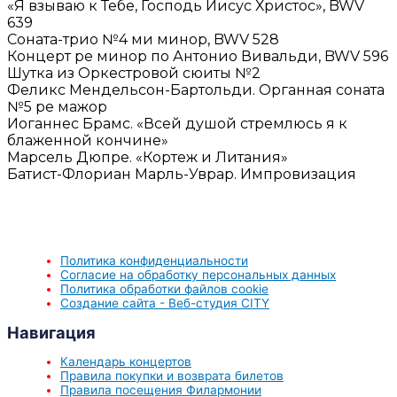
«Я взываю к Тебе, Господь Иисус Христос», BWV
639
Соната-трио №4 ми минор, BWV 528
Концерт ре минор по Антонио Вивальди, BWV 596
Шутка из Оркестровой сюиты №2
Феликс Мендельсон-Бартольди. Органная соната
№5 ре мажор
Иоганнес Брамс. «Всей душой стремлюсь я к
блаженной кончине»
Марсель Дюпре. «Кортеж и Литания»
Батист-Флориан Марль-Уврар. Импровизация
Политика конфиденциальности
Согласие на обработку персональных данных
Политика обработки файлов cookie
Создание сайта - Веб-студия CITY
Навигация
Календарь концертов
Правила покупки и возврата билетов
Правила посещения Филармонии