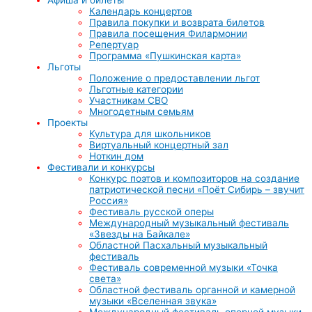
Календарь концертов
Правила покупки и возврата билетов
Правила посещения Филармонии
Репертуар
Программа «Пушкинская карта»
Льготы
Положение о предоставлении льгот
Льготные категории
Участникам СВО
Многодетным семьям
Проекты
Культура для школьников
Виртуальный концертный зал
Ноткин дом
Фестивали и конкурсы
Конкурс поэтов и композиторов на создание
патриотической песни «Поёт Сибирь – звучит
Россия»
Фестиваль русской оперы
Международный музыкальный фестиваль
«Звезды на Байкале»
Областной Пасхальный музыкальный
фестиваль
Фестиваль современной музыки «Точка
света»
Областной фестиваль органной и камерной
музыки «Вселенная звука»
Международный фестиваль оперной музыки