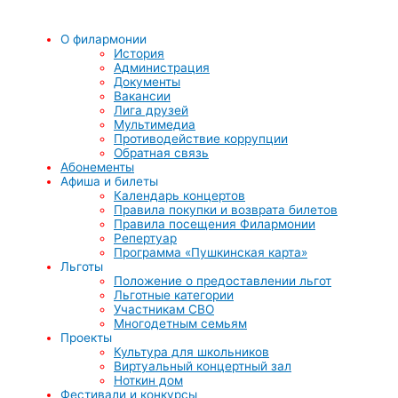
О филармонии
История
Администрация
Документы
Вакансии
Лига друзей
Мультимедиа
Противодействие коррупции
Обратная связь
Абонементы
Афиша и билеты
Календарь концертов
Правила покупки и возврата билетов
Правила посещения Филармонии
Репертуар
Программа «Пушкинская карта»
Льготы
Положение о предоставлении льгот
Льготные категории
Участникам СВО
Многодетным семьям
Проекты
Культура для школьников
Виртуальный концертный зал
Ноткин дом
Фестивали и конкурсы