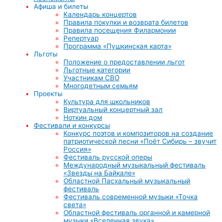
Афиша и билеты
Календарь концертов
Правила покупки и возврата билетов
Правила посещения Филармонии
Репертуар
Программа «Пушкинская карта»
Льготы
Положение о предоставлении льгот
Льготные категории
Участникам СВО
Многодетным семьям
Проекты
Культура для школьников
Виртуальный концертный зал
Ноткин дом
Фестивали и конкурсы
Конкурс поэтов и композиторов на создание
патриотической песни «Поёт Сибирь – звучит
Россия»
Фестиваль русской оперы
Международный музыкальный фестиваль
«Звезды на Байкале»
Областной Пасхальный музыкальный
фестиваль
Фестиваль современной музыки «Точка
света»
Областной фестиваль органной и камерной
музыки «Вселенная звука»