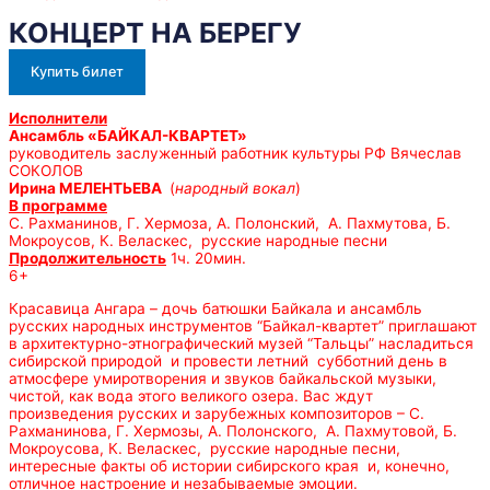
КОНЦЕРТ НА БЕРЕГУ
Купить билет
Исполнители
Ансамбль «БАЙКАЛ-КВАРТЕТ»
руководитель заслуженный работник культуры РФ Вячеслав
СОКОЛОВ
Ирина МЕЛЕНТЬЕВА
(
народный вокал
)
В программе
С. Рахманинов, Г. Хермоза, А. Полонский, А. Пахмутова, Б.
Мокроусов, К. Веласкес, русские народные песни
Продолжительность
1ч. 20мин.
6+
Красавица Ангара – дочь батюшки Байкала и ансамбль
русских народных инструментов “Байкал-квартет” приглашают
в архитектурно-этнографический музей “Тальцы” насладиться
сибирской природой и провести летний субботний день в
атмосфере умиротворения и звуков байкальской музыки,
чистой, как вода этого великого озера. Вас ждут
произведения русских и зарубежных композиторов – С.
Рахманинова, Г. Хермозы, А. Полонского, А. Пахмутовой, Б.
Мокроусова, К. Веласкес, русские народные песни,
интересные факты об истории сибирского края и, конечно,
отличное настроение и незабываемые эмоции.