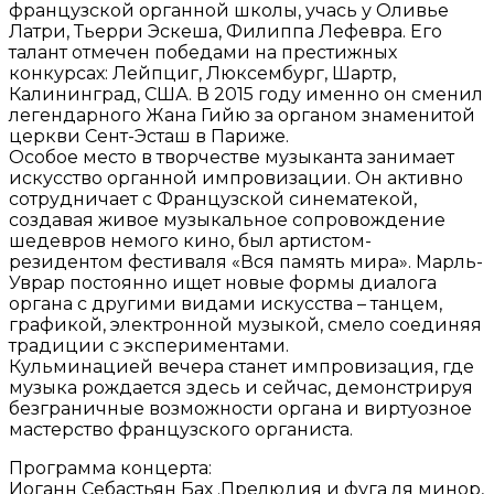
французской органной школы, учась у Оливье
Латри, Тьерри Эскеша, Филиппа Лефевра. Его
талант отмечен победами на престижных
конкурсах: Лейпциг, Люксембург, Шартр,
Калининград, США. В 2015 году именно он сменил
легендарного Жана Гийю за органом знаменитой
церкви Сент-Эсташ в Париже.
Особое место в творчестве музыканта занимает
искусство органной импровизации. Он активно
сотрудничает с Французской синематекой,
создавая живое музыкальное сопровождение
шедевров немого кино, был артистом-
резидентом фестиваля «Вся память мира». Марль-
Уврар постоянно ищет новые формы диалога
органа с другими видами искусства – танцем,
графикой, электронной музыкой, смело соединяя
традиции с экспериментами.
Кульминацией вечера станет импровизация, где
музыка рождается здесь и сейчас, демонстрируя
безграничные возможности органа и виртуозное
мастерство французского органиста.
Программа концерта:
Иоганн Себастьян Бах .Прелюдия и фуга ля минор,