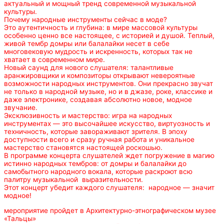
актуальный и мощный тренд современной музыкальной
культуры.
Почему народные инструменты сейчас в моде?
Это аутентичность и глубина: в мире массовой культуры
особенно ценно все настоящее, с историей и душой. Теплый,
живой тембр домры или балалайки несет в себе
многовековую мудрость и искренность, которых так не
хватает в современном мире.
Новый саунд для нового слушателя: талантливые
аранжировщики и композиторы открывают невероятные
возможности народных инструментов. Они прекрасно звучат
не только в народной музыке, но и в джазе, роке, классике и
даже электронике, создавая абсолютно новое, модное
звучание.
Эксклюзивность и мастерство: игра на народных
инструментах — это высочайшее искусство, виртуозность и
техничность, которые завораживают зрителя. В эпоху
доступности всего и сразу ручная работа и уникальное
мастерство становятся настоящей роскошью.
В программе концерта слушателей ждет погружение в магию
истинно народных тембров: от домры и балалайки до
самобытного народного вокала, которые раскроют всю
палитру музыкальной выразительности.
Этот концерт убедит каждого слушателя: народное — значит
модное!
мероприятие пройдет в Архитектурно-этнографическом музее
«Тальцы»