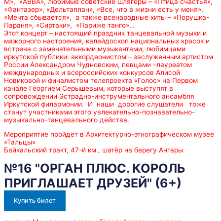
M», «АВВА», любимые советские шлягеры – «Птица счастья»,
«Фантазер», «Дельтаплан», «Все, что в жизни есть у меня»,
«Мечта сбывается», а также всенародные хиты – «Порушка-
Параня», «Сиртаки», «Париже танго»…
Этот концерт – настоящий праздник танцевальной музыки и
мажорного настроения, калейдоскоп национальных красок и
встреча с замечательными музыкантами, любимцами
иркутской публики: аккордеонистом – заслуженным артистом
России Александром Чудновским, певцами –лауреатом
международных и всероссийских конкурсов Алисой
Новиковой и финалистом телепроекта «Голос» на Первом
канале Георгием Серышевым, которые выступят в
сопровождении Эстрадно-инструментального ансамбля
Иркутской филармонии. И наши дорогие слушатели тоже
станут участниками этого увлекательно-познавательно-
музыкально-танцевального действа.
Мероприятие пройдет в Архитектурно-этнографическом музее
«Тальцы»
Байкальский тракт, 47-й км., шатёр на берегу Ангары
№16 "ОРГАН ПЛЮС. КОРОЛЬ
ПРИГЛАШАЕТ ДРУЗЕЙ" (6+)
Купить билет