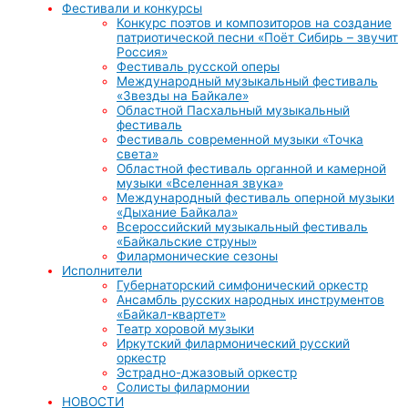
Фестивали и конкурсы
Конкурс поэтов и композиторов на создание
патриотической песни «Поёт Сибирь – звучит
Россия»
Фестиваль русской оперы
Международный музыкальный фестиваль
«Звезды на Байкале»
Областной Пасхальный музыкальный
фестиваль
Фестиваль современной музыки «Точка
света»
Областной фестиваль органной и камерной
музыки «Вселенная звука»
Международный фестиваль оперной музыки
«Дыхание Байкала»
Всероссийский музыкальный фестиваль
«Байкальские струны»
Филармонические сезоны
Исполнители
Губернаторский симфонический оркестр
Ансамбль русских народных инструментов
«Байкал-квартет»
Театр хоровой музыки
Иркутский филармонический русский
оркестр
Эстрадно-джазовый оркестр
Солисты филармонии
НОВОСТИ