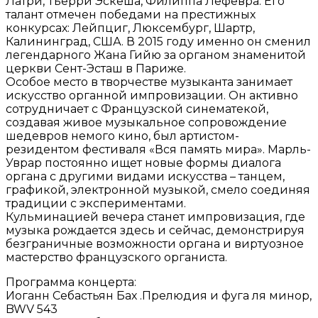
Латри, Тьерри Эскеша, Филиппа Лефевра. Его
талант отмечен победами на престижных
конкурсах: Лейпциг, Люксембург, Шартр,
Калининград, США. В 2015 году именно он сменил
легендарного Жана Гийю за органом знаменитой
церкви Сент-Эсташ в Париже.
Особое место в творчестве музыканта занимает
искусство органной импровизации. Он активно
сотрудничает с Французской синематекой,
создавая живое музыкальное сопровождение
шедевров немого кино, был артистом-
резидентом фестиваля «Вся память мира». Марль-
Уврар постоянно ищет новые формы диалога
органа с другими видами искусства – танцем,
графикой, электронной музыкой, смело соединяя
традиции с экспериментами.
Кульминацией вечера станет импровизация, где
музыка рождается здесь и сейчас, демонстрируя
безграничные возможности органа и виртуозное
мастерство французского органиста.
Программа концерта:
Иоганн Себастьян Бах .Прелюдия и фуга ля минор,
BWV 543