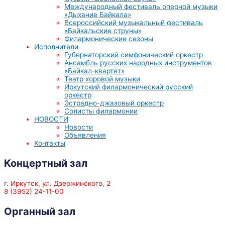
Международный фестиваль оперной музыки
«Дыхание Байкала»
Всероссийский музыкальный фестиваль
«Байкальские струны»
Филармонические сезоны
Исполнители
Губернаторский симфонический оркестр
Ансамбль русских народных инструментов
«Байкал-квартет»
Театр хоровой музыки
Иркутский филармонический русский
оркестр
Эстрадно-джазовый оркестр
Солисты филармонии
НОВОСТИ
Новости
Объявления
Контакты
Концертный зал
г. Иркутск, ул. Дзержинского, 2
8 (3952) 24-11-00
Органный зал