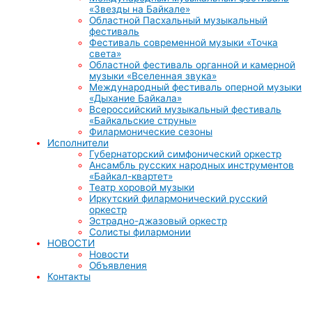
«Звезды на Байкале»
Областной Пасхальный музыкальный
фестиваль
Фестиваль современной музыки «Точка
света»
Областной фестиваль органной и камерной
музыки «Вселенная звука»
Международный фестиваль оперной музыки
«Дыхание Байкала»
Всероссийский музыкальный фестиваль
«Байкальские струны»
Филармонические сезоны
Исполнители
Губернаторский симфонический оркестр
Ансамбль русских народных инструментов
«Байкал-квартет»
Театр хоровой музыки
Иркутский филармонический русский
оркестр
Эстрадно-джазовый оркестр
Солисты филармонии
НОВОСТИ
Новости
Объявления
Контакты