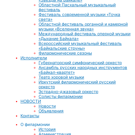
Областной Пасхальный музыкальный
фестиваль
Фестиваль современной музыки «Точка
света»
Областной фестиваль органной и камерной
музыки «Вселенная звука»
Международный фестиваль оперной музыки
«Дыхание Байкала»
Всероссийский музыкальный фестиваль
«Байкальские струны»
Филармонические сезоны
Исполнители
Губернаторский симфонический оркестр
Ансамбль русских народных инструментов
«Байкал-квартет»
Театр хоровой музыки
Иркутский филармонический русский
оркестр
Эстрадно-джазовый оркестр
Солисты филармонии
НОВОСТИ
Новости
Объявления
Контакты
О филармонии
История
Администрация