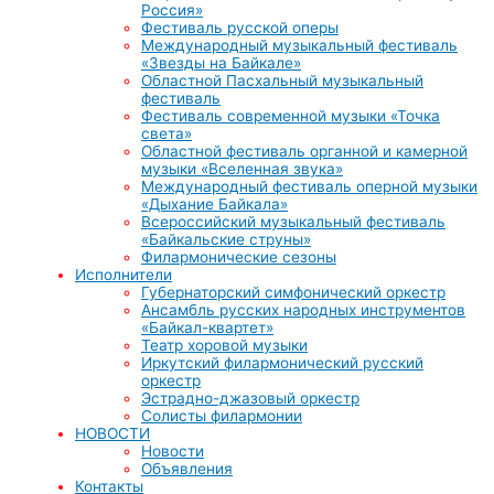
Россия»
Фестиваль русской оперы
Международный музыкальный фестиваль
«Звезды на Байкале»
Областной Пасхальный музыкальный
фестиваль
Фестиваль современной музыки «Точка
света»
Областной фестиваль органной и камерной
музыки «Вселенная звука»
Международный фестиваль оперной музыки
«Дыхание Байкала»
Всероссийский музыкальный фестиваль
«Байкальские струны»
Филармонические сезоны
Исполнители
Губернаторский симфонический оркестр
Ансамбль русских народных инструментов
«Байкал-квартет»
Театр хоровой музыки
Иркутский филармонический русский
оркестр
Эстрадно-джазовый оркестр
Солисты филармонии
НОВОСТИ
Новости
Объявления
Контакты