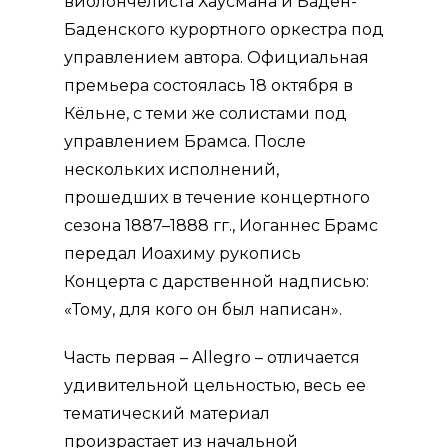
виолончелиста Хаусмана и Баден-
Баденского курортного оркестра под
управлением автора.
Официальная
премьера состоялась 18 октября в
Кёльне
, с теми же солистами под
управлением Брамса.
После
нескольких исполнений,
прошедших в течение концертного
сезона 1887–1888 гг., Иоганнес Брамс
передал Иоахиму рукопись
Концерта
с дарственной надписью:
«Тому, для кого он был написан».
Часть первая –
Allegro – отличается
удивительной цельностью, весь ее
тематический материал
произрастает из начальной