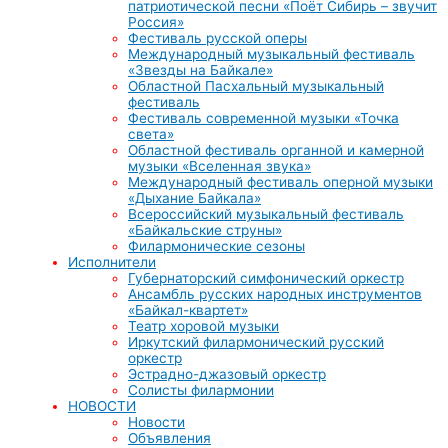
патриотической песни «Поёт Сибирь – звучит
Россия»
Фестиваль русской оперы
Международный музыкальный фестиваль
«Звезды на Байкале»
Областной Пасхальный музыкальный
фестиваль
Фестиваль современной музыки «Точка
света»
Областной фестиваль органной и камерной
музыки «Вселенная звука»
Международный фестиваль оперной музыки
«Дыхание Байкала»
Всероссийский музыкальный фестиваль
«Байкальские струны»
Филармонические сезоны
Исполнители
Губернаторский симфонический оркестр
Ансамбль русских народных инструментов
«Байкал-квартет»
Театр хоровой музыки
Иркутский филармонический русский
оркестр
Эстрадно-джазовый оркестр
Солисты филармонии
НОВОСТИ
Новости
Объявления