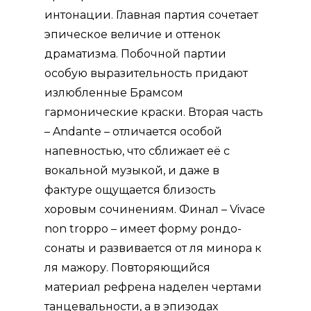
интонации. Главная партия сочетает
эпическое величие и оттенок
драматизма. Побочной партии
особую выразительность придают
излюбленные Брамсом
гармонические краски. В
торая
часть
– Andante – отличается особой
напевностью, что сближает её с
вокальной музыкой, и даже в
фактуре ощущается близость
хоровым сочинениям.
Финал
– Vivace
non troppo – имеет форму рондо-
сонаты и развивается от ля минора к
ля мажору. Повторяющийся
материал рефрена наделен чертами
танцевальности, а в эпизодах