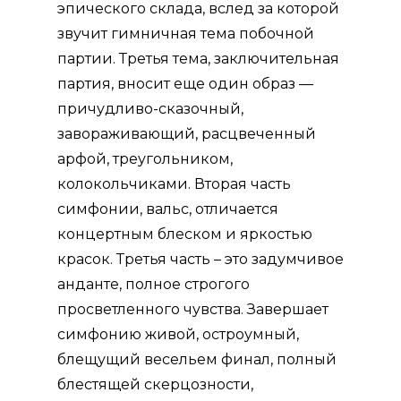
эпического склада, вслед за которой
звучит гимничная тема побочной
партии. Третья тема, заключительная
партия, вносит еще один образ —
причуд­ливо-сказочный,
завораживающий, расцвеченный
арфой, треугольником,
колокольчиками. Вторая часть
симфонии, вальс, отличается
концертным блеском и яркостью
кра­сок. Третья часть – это задумчивое
анданте, полное строгого
просветлен­ного чувства. Завершает
симфонию живой, остроумный,
блещущий весельем финал, полный
блестящей скерцозности,