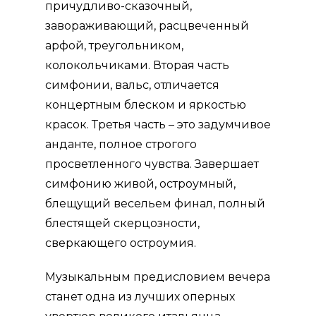
причуд­ливо-сказочный,
завораживающий, расцвеченный
арфой, треугольником,
колокольчиками. Вторая часть
симфонии, вальс, отличается
концертным блеском и яркостью
кра­сок. Третья часть – это задумчивое
анданте, полное строгого
просветлен­ного чувства. Завершает
симфонию живой, остроумный,
блещущий весельем финал, полный
блестящей скерцозности,
сверкающего остроумия.
Музыкальным предисловием вечера
станет одна из лучших оперных