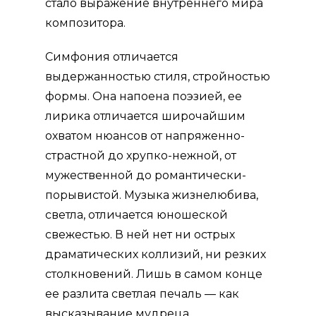
стало выражение внутреннего мира
композитора.
Симфония отличается
выдержанностью стиля, стройностью
формы. Она напоена поэзией, ее
лирика отличается широчайшим
охватом нюан­сов от напряженно-
страстной до хрупко-нежной, от
мужественной до романтически-
порывистой. Музыка жизнелюбива,
светла, отличается юношеской
свежестью. В ней нет ни острых
драматических коллизий, ни резких
столкновений. Лишь в самом конце
ее разлита светлая печаль — как
высказывание мудреца,