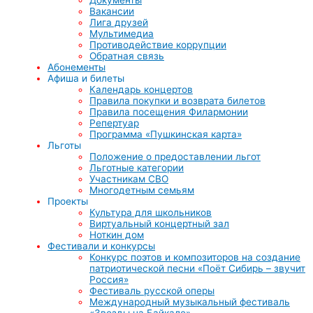
Вакансии
Лига друзей
Мультимедиа
Противодействие коррупции
Обратная связь
Абонементы
Афиша и билеты
Календарь концертов
Правила покупки и возврата билетов
Правила посещения Филармонии
Репертуар
Программа «Пушкинская карта»
Льготы
Положение о предоставлении льгот
Льготные категории
Участникам СВО
Многодетным семьям
Проекты
Культура для школьников
Виртуальный концертный зал
Ноткин дом
Фестивали и конкурсы
Конкурс поэтов и композиторов на создание
патриотической песни «Поёт Сибирь – звучит
Россия»
Фестиваль русской оперы
Международный музыкальный фестиваль
«Звезды на Байкале»