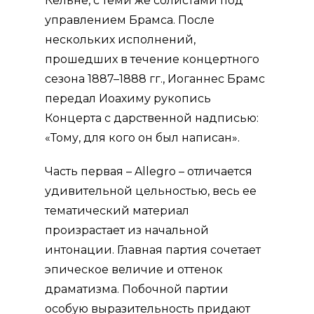
Кёльне
, с теми же солистами под
управлением Брамса.
После
нескольких исполнений,
прошедших в течение концертного
сезона 1887–1888 гг., Иоганнес Брамс
передал Иоахиму рукопись
Концерта
с дарственной надписью:
«Тому, для кого он был написан».
Часть первая –
Allegro – отличается
удивительной цельностью, весь ее
тематический материал
произрастает из начальной
интонации. Главная партия сочетает
эпическое величие и оттенок
драматизма. Побочной партии
особую выразительность придают