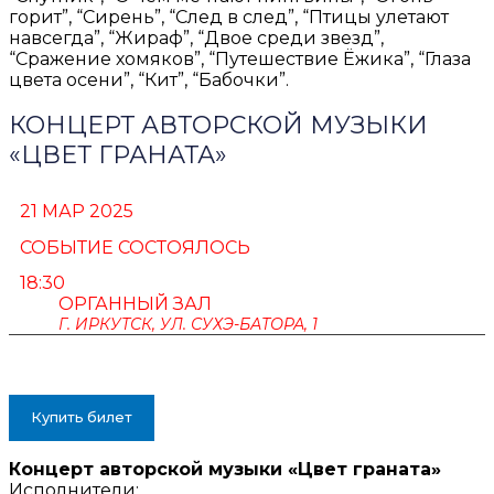
горит”
, “
Сирень”, “След в след”, “Птицы улетают
навсегда”, “Жираф”, “Двое среди звезд”,
“Сражение хомяков”, “Путешествие Ёжика”, “Глаза
цвета осени”, “Кит”, “Бабочки”.
КОНЦЕРТ АВТОРСКОЙ МУЗЫКИ
«ЦВЕТ ГРАНАТА»
21 МАР 2025
СОБЫТИЕ СОСТОЯЛОСЬ
18:30
ОРГАННЫЙ ЗАЛ
Г. ИРКУТСК, УЛ. СУХЭ-БАТОРА, 1
ПУШКИНСКАЯ КАРТА
Купить билет
Концерт авторской музыки «Цвет граната»
Исполнители: