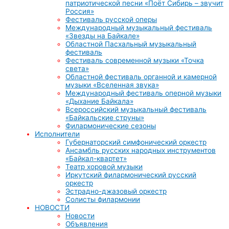
патриотической песни «Поёт Сибирь – звучит
Россия»
Фестиваль русской оперы
Международный музыкальный фестиваль
«Звезды на Байкале»
Областной Пасхальный музыкальный
фестиваль
Фестиваль современной музыки «Точка
света»
Областной фестиваль органной и камерной
музыки «Вселенная звука»
Международный фестиваль оперной музыки
«Дыхание Байкала»
Всероссийский музыкальный фестиваль
«Байкальские струны»
Филармонические сезоны
Исполнители
Губернаторский симфонический оркестр
Ансамбль русских народных инструментов
«Байкал-квартет»
Театр хоровой музыки
Иркутский филармонический русский
оркестр
Эстрадно-джазовый оркестр
Солисты филармонии
НОВОСТИ
Новости
Объявления