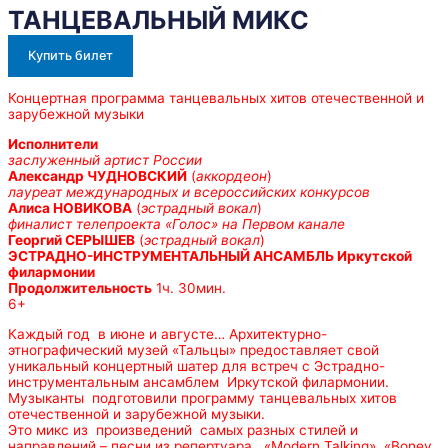
ТАНЦЕВАЛЬНЫЙ МИКС
Купить билет
Концертная программа танцевальных хитов отечественной и
зарубежной музыки
Исполнители
заслуженный артист России
Александр ЧУДНОВСКИЙ
(
аккордеон
)
лауреат международных и всероссийских конкурсов
Алиса НОВИКОВА
(
эстрадный вокал
)
финалист телепроекта «Голос» на Первом канале
Георгий СЕРЫШЕВ
(
эстрадный вокал
)
ЭСТРАДНО-ИНСТРУМЕНТАЛЬНЫЙ АНСАМБЛЬ Иркутской
филармонии
Продолжительность
1ч. 30мин.
6+
Каждый год в июне и августе… Архитектурно-
этнографический музей «Тальцы» предоставляет свой
уникальный концертный шатер для встреч с Эстрадно-
инструментальным ансамблем Иркутской филармонии.
Музыканты подготовили программу танцевальных хитов
отечественной и зарубежной музыки.
Это микс из произведений самых разных стилей и
направлений – песни из репертуара «Modern Talking», «Boney