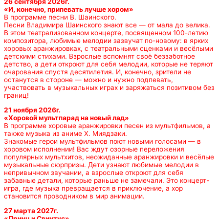
26 сентября 2026г.
«И, конечно, припевать лучше хором»
В программе песни В. Шаинского.
Песни Владимира Шаинского знают все — от мала до велика.
В этом театрализованном концерте, посвященном 100-летию
композитора, любимые мелодии зазвучат по-новому: в ярких
хоровых аранжировках, с театральными сценками и весёлыми
детскими стихами. Взрослые вспомнят своё беззаботное
детство, а дети откроют для себя мелодии, которые не теряют
очарования спустя десятилетия. И, конечно, зрители не
останутся в стороне — можно и нужно подпевать,
участвовать в музыкальных играх и заряжаться позитивом без
границ!
21 ноября 2026г.
«Хоровой мультпарад на новый лад»
В программе хоровые аранжировки песен из мультфильмов, а
также музыка из аниме Х. Миядзаки.
Знакомые герои мультфильмов поют новыми голосами — в
хоровом исполнении! Вас ждут озорные переложения
популярных мультхитов, неожиданные аранжировки и весёлые
музыкальные сюрпризы. Дети узнают любимые мелодии в
непривычном звучании, а взрослые откроют для себя
забавные детали, которые раньше не замечали. Это концерт-
игра, где музыка превращается в приключение, а хор
становится проводником в мир анимации.
27 марта 2027г.
«Принц и Свинтус»