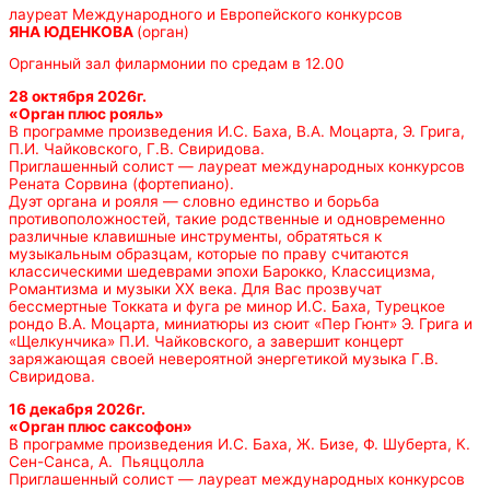
лауреат Международного и Европейского конкурсов
ЯНА ЮДЕНКОВА
(орган)
Органный зал филармонии по средам в 12.00
28 октября 2026г.
«Орган плюс рояль»
В программе произведения И.С. Баха, В.А. Моцарта, Э. Грига,
П.И. Чайковского, Г.В. Свиридова.
Приглашенный солист — лауреат международных конкурсов
Рената Сорвина (фортепиано).
Дуэт органа и рояля — словно единство и борьба
противоположностей, такие родственные и одновременно
различные клавишные инструменты, обратяться к
музыкальным образцам, которые по праву считаются
классическими шедеврами эпохи Барокко, Классицизма,
Романтизма и музыки ХХ века. Для Вас прозвучат
бессмертные Токката и фуга ре минор И.С. Баха, Турецкое
рондо В.А. Моцарта, миниатюры из сюит «Пер Гюнт» Э. Грига и
«Щелкунчика» П.И. Чайковского, а завершит концерт
заряжающая своей невероятной энергетикой музыка Г.В.
Свиридова.
16 декабря 2026г.
«Орган плюс саксофон»
В программе произведения И.С. Баха, Ж. Бизе, Ф. Шуберта, К.
Сен-Санса, А. Пьяццолла
Приглашенный солист — лауреат международных конкурсов