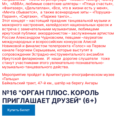
M», «АВВА», любимые советские шлягеры – «Птица счастья»,
«Фантазер», «Дельтаплан», «Все, что в жизни есть у меня»,
«Мечта сбывается», а также всенародные хиты – «Порушка-
Параня», «Сиртаки», «Париже танго»…
Этот концерт – настоящий праздник танцевальной музыки и
мажорного настроения, калейдоскоп национальных красок и
встреча с замечательными музыкантами, любимцами
иркутской публики: аккордеонистом – заслуженным артистом
России Александром Чудновским, певцами –лауреатом
международных и всероссийских конкурсов Алисой
Новиковой и финалистом телепроекта «Голос» на Первом
канале Георгием Серышевым, которые выступят в
сопровождении Эстрадно-инструментального ансамбля
Иркутской филармонии. И наши дорогие слушатели тоже
станут участниками этого увлекательно-познавательно-
музыкально-танцевального действа.
Мероприятие пройдет в Архитектурно-этнографическом музее
«Тальцы»
Байкальский тракт, 47-й км., шатёр на берегу Ангары
№16 "ОРГАН ПЛЮС. КОРОЛЬ
ПРИГЛАШАЕТ ДРУЗЕЙ" (6+)
Купить билет