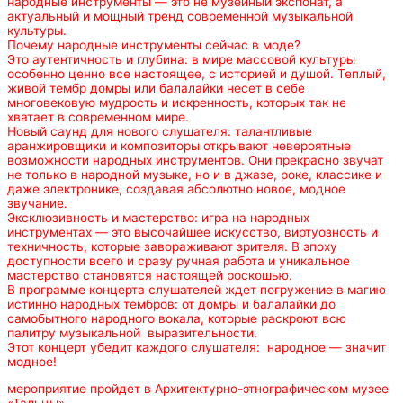
народные инструменты — это не музейный экспонат, а
актуальный и мощный тренд современной музыкальной
культуры.
Почему народные инструменты сейчас в моде?
Это аутентичность и глубина: в мире массовой культуры
особенно ценно все настоящее, с историей и душой. Теплый,
живой тембр домры или балалайки несет в себе
многовековую мудрость и искренность, которых так не
хватает в современном мире.
Новый саунд для нового слушателя: талантливые
аранжировщики и композиторы открывают невероятные
возможности народных инструментов. Они прекрасно звучат
не только в народной музыке, но и в джазе, роке, классике и
даже электронике, создавая абсолютно новое, модное
звучание.
Эксклюзивность и мастерство: игра на народных
инструментах — это высочайшее искусство, виртуозность и
техничность, которые завораживают зрителя. В эпоху
доступности всего и сразу ручная работа и уникальное
мастерство становятся настоящей роскошью.
В программе концерта слушателей ждет погружение в магию
истинно народных тембров: от домры и балалайки до
самобытного народного вокала, которые раскроют всю
палитру музыкальной выразительности.
Этот концерт убедит каждого слушателя: народное — значит
модное!
мероприятие пройдет в Архитектурно-этнографическом музее