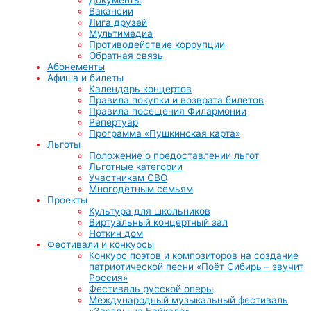
Вакансии
Лига друзей
Мультимедиа
Противодействие коррупции
Обратная связь
Абонементы
Афиша и билеты
Календарь концертов
Правила покупки и возврата билетов
Правила посещения Филармонии
Репертуар
Программа «Пушкинская карта»
Льготы
Положение о предоставлении льгот
Льготные категории
Участникам СВО
Многодетным семьям
Проекты
Культура для школьников
Виртуальный концертный зал
Ноткин дом
Фестивали и конкурсы
Конкурс поэтов и композиторов на создание
патриотической песни «Поёт Сибирь – звучит
Россия»
Фестиваль русской оперы
Международный музыкальный фестиваль
«Звезды на Байкале»