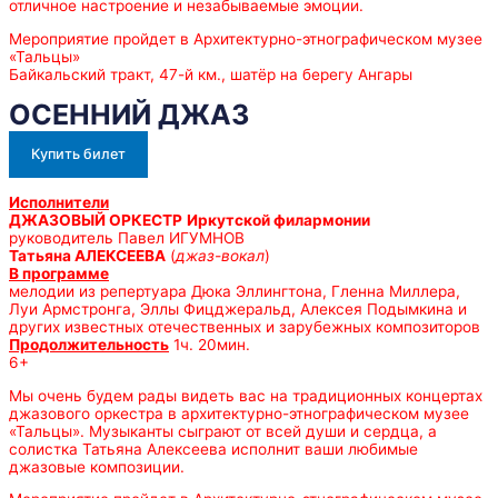
отличное настроение и незабываемые эмоции.
Мероприятие пройдет в Архитектурно-этнографическом музее
«Тальцы»
Байкальский тракт, 47-й км., шатёр на берегу Ангары
ОСЕННИЙ ДЖАЗ
Купить билет
Исполнители
ДЖАЗОВЫЙ ОРКЕСТР
Иркутской филармонии
руководитель Павел ИГУМНОВ
Татьяна АЛЕКСЕЕВА
(
джаз-вокал
)
В программе
мелодии из репертуара Дюка Эллингтона, Гленна Миллера,
Луи Армстронга, Эллы Фицджеральд, Алексея Подымкина и
других известных отечественных и зарубежных композиторов
Продолжительность
1ч. 20мин.
6+
Мы очень будем рады видеть вас на традиционных концертах
джазового оркестра в архитектурно-этнографическом музее
«Тальцы». Музыканты сыграют от всей души и сердца, а
солистка Татьяна Алексеева исполнит ваши любимые
джазовые композиции.