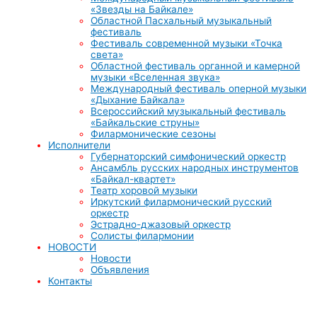
«Звезды на Байкале»
Областной Пасхальный музыкальный
фестиваль
Фестиваль современной музыки «Точка
света»
Областной фестиваль органной и камерной
музыки «Вселенная звука»
Международный фестиваль оперной музыки
«Дыхание Байкала»
Всероссийский музыкальный фестиваль
«Байкальские струны»
Филармонические сезоны
Исполнители
Губернаторский симфонический оркестр
Ансамбль русских народных инструментов
«Байкал-квартет»
Театр хоровой музыки
Иркутский филармонический русский
оркестр
Эстрадно-джазовый оркестр
Солисты филармонии
НОВОСТИ
Новости
Объявления
Контакты