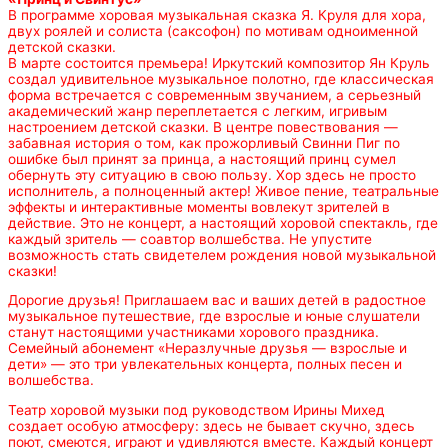
В программе хоровая музыкальная сказка Я. Круля для хора,
двух роялей и солиста (саксофон) по мотивам одноименной
детской сказки.
В марте состоится премьера! Иркутский композитор Ян Круль
создал удивительное музыкальное полотно, где классическая
форма встречается с современным звучанием, а серьезный
академический жанр переплетается с легким, игривым
настроением детской сказки. В центре повествования —
забавная история о том, как прожорливый Свинни Пиг по
ошибке был принят за принца, а настоящий принц сумел
обернуть эту ситуацию в свою пользу. Хор здесь не просто
исполнитель, а полноценный актер! Живое пение, театральные
эффекты и интерактивные моменты вовлекут зрителей в
действие. Это не концерт, а настоящий хоровой спектакль, где
каждый зритель — соавтор волшебства. Не упустите
возможность стать свидетелем рождения новой музыкальной
сказки!
Дорогие друзья! Приглашаем вас и ваших детей в радостное
музыкальное путешествие, где взрослые и юные слушатели
станут настоящими участниками хорового праздника.
Семейный абонемент «Неразлучные друзья — взрослые и
дети» — это три увлекательных концерта, полных песен и
волшебства.
Театр хоровой музыки под руководством Ирины Михед
создает особую атмосферу: здесь не бывает скучно, здесь
поют, смеются, играют и удивляются вместе. Каждый концерт