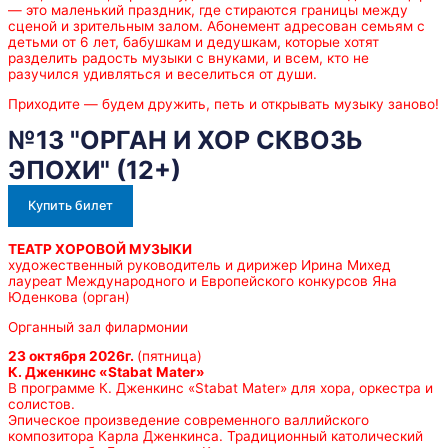
— это маленький праздник, где стираются границы между
сценой и зрительным залом. Абонемент адресован семьям с
детьми от 6 лет, бабушкам и дедушкам, которые хотят
разделить радость музыки с внуками, и всем, кто не
разучился удивляться и веселиться от души.
Приходите — будем дружить, петь и открывать музыку заново!
№13 "ОРГАН И ХОР СКВОЗЬ
ЭПОХИ" (12+)
Купить билет
ТЕАТР ХОРОВОЙ МУЗЫКИ
художественный руководитель и дирижер Ирина Михед
лауреат Международного и Европейского конкурсов Яна
Юденкова (орган)
Органный зал филармонии
23 октября 2026г.
(пятница)
К. Дженкинс «
Stabat
Mater
»
В программе К. Дженкинс «Stabat Mater» для хора, оркестра и
солистов.
Эпическое произведение современного валлийского
композитора Карла Дженкинса. Традиционный католический