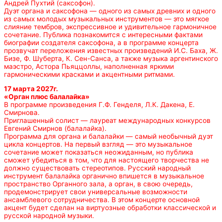
Андрей Пухтий (саксофон).
Дуэт органа и саксофона — одного из самых древних и одного
из самых молодых музыкальных инструментов — это мягкое
слияние тембров, экспрессивное и удивительное гармоничное
сочетание. Публика познакомится с интересными фактами
биографии создателя саксофона, а в программе концерта
прозвучат переложения известных произведений И.С. Баха, Ж.
Бизе, Ф. Шуберта, К. Сен-Санса, а также музыка аргентинского
маэстро, Астора Пьяццоллы, наполненная яркими
гармоническими красками и акцентными ритмами.
17 марта 2027г.
«Орган плюс балалайка»
В программе произведения Г.Ф. Генделя, Л.К. Дакена, Е.
Смирнова.
Приглашенный солист — лауреат международных конкурсов
Евгений Смирнов (балалайка).
Программа для органа и балалайки — самый необычный дуэт
цикла концертов. На первый взгляд — это музыкальное
сочетание может показаться неожиданным, но публика
сможет убедиться в том, что для настоящего творчества не
должно существовать стереотипов. Русский народный
инструмент балалайка органично впишется в музыкальное
пространство Органного зала, а орган, в свою очередь,
продемонстрирует свои универсальные возможности
ансамблевого сотрудничества. В этом концерте основной
акцент будет сделан на виртуозные обработки классической и
русской народной музыки.