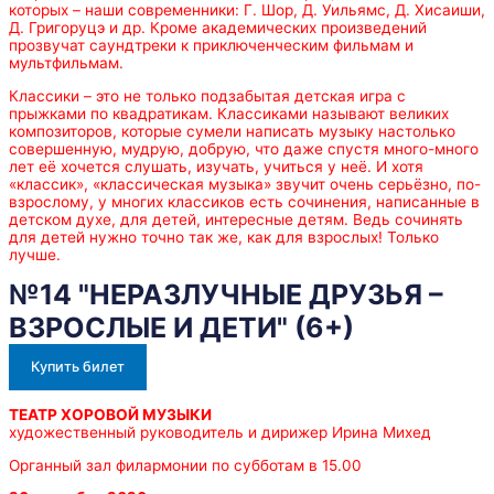
которых – наши современники: Г. Шор, Д. Уильямс, Д. Хисаиши,
Д. Григоруцэ и др. Кроме академических произведений
прозвучат саундтреки к приключенческим фильмам и
мультфильмам.
Классики – это не только подзабытая детская игра с
прыжками по квадратикам. Классиками называют великих
композиторов, которые сумели написать музыку настолько
совершенную, мудрую, добрую, что даже спустя много-много
лет её хочется слушать, изучать, учиться у неё. И хотя
«классик», «классическая музыка» звучит очень серьёзно, по-
взрослому, у многих классиков есть сочинения, написанные в
детском духе, для детей, интересные детям. Ведь сочинять
для детей нужно точно так же, как для взрослых! Только
лучше.
№14 "НЕРАЗЛУЧНЫЕ ДРУЗЬЯ –
ВЗРОСЛЫЕ И ДЕТИ" (6+)
Купить билет
ТЕАТР ХОРОВОЙ МУЗЫКИ
художественный руководитель и дирижер Ирина Михед
Органный зал филармонии по субботам в 15.00