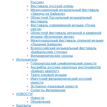
Россия»
Фестиваль русской оперы
Международный музыкальный фестиваль
«Звезды на Байкале»
Областной Пасхальный музыкальный
фестиваль
Фестиваль современной музыки «Точка
света»
Областной фестиваль органной и камерной
музыки «Вселенная звука»
Международный фестиваль оперной музыки
«Дыхание Байкала»
Всероссийский музыкальный фестиваль
«Байкальские струны»
Филармонические сезоны
Исполнители
Губернаторский симфонический оркестр
Ансамбль русских народных инструментов
«Байкал-квартет»
Театр хоровой музыки
Иркутский филармонический русский
оркестр
Эстрадно-джазовый оркестр
Солисты филармонии
НОВОСТИ
Новости
Объявления
Контакты