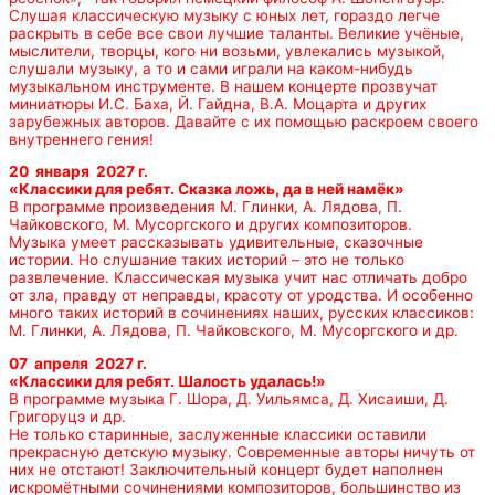
Слушая классическую музыку с юных лет, гораздо легче
раскрыть в себе все свои лучшие таланты. Великие учёные,
мыслители, творцы, кого ни возьми, увлекались музыкой,
слушали музыку, а то и сами играли на каком-нибудь
музыкальном инструменте. В нашем концерте прозвучат
миниатюры И.С. Баха, Й. Гайдна, В.А. Моцарта и других
зарубежных авторов. Давайте с их помощью раскроем своего
внутреннего гения!
20 января 2027 г.
«
Классики для ребят.
Сказка ложь, да в ней намёк»
В программе произведения М. Глинки, А. Лядова, П.
Чайковского, М. Мусоргского и других композиторов.
Музыка умеет рассказывать удивительные, сказочные
истории. Но слушание таких историй – это не только
развлечение. Классическая музыка учит нас отличать добро
от зла, правду от неправды, красоту от уродства. И особенно
много таких историй в сочинениях наших, русских классиков:
М. Глинки, А. Лядова, П. Чайковского, М. Мусоргского и др.
07 апреля 2027 г.
«
Классики для ребят.
Шалость удалась!»
В программе музыка Г. Шора, Д. Уильямса, Д. Хисаиши, Д.
Григоруцэ и др.
Не только старинные, заслуженные классики оставили
прекрасную детскую музыку. Современные авторы ничуть от
них не отстают! Заключительный концерт будет наполнен
искромётными сочинениями композиторов, большинство из