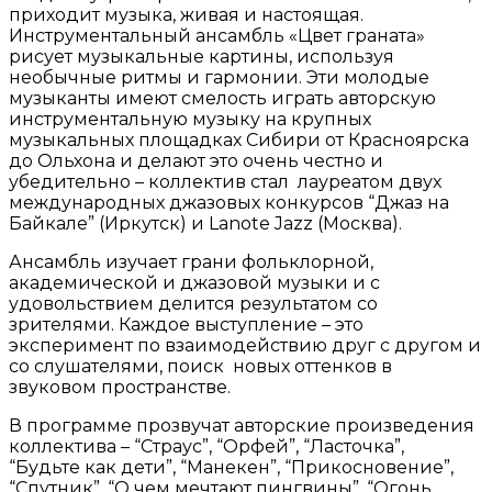
приходит музыка, живая и настоящая.
Инструментальный ансамбль «Цвет граната»
рисует музыкальные картины, используя
необычные ритмы и гармонии. Эти молодые
музыканты имеют смелость играть авторскую
инструментальную музыку на крупных
музыкальных площадках Сибири от Красноярска
до Ольхона и делают это очень честно и
убедительно – коллектив стал лауреатом двух
международных джазовых конкурсов “Джаз на
Байкале” (Иркутск) и Lanote Jazz (Москва).
Ансамбль изучает грани фольклорной,
академической и джазовой музыки и с
удовольствием делится результатом со
зрителями. Каждое выступление – это
эксперимент по взаимодействию друг с другом и
со слушателями, поиск новых оттенков в
звуковом пространстве.
В программе прозвучат авторские произведения
коллектива – “Страус”, “Орфей”, “Ласточка”,
“Будьте как дети”, “Манекен”, “Прикосновение”,
“Спутник”, “О чем мечтают пингвины”, “Огонь