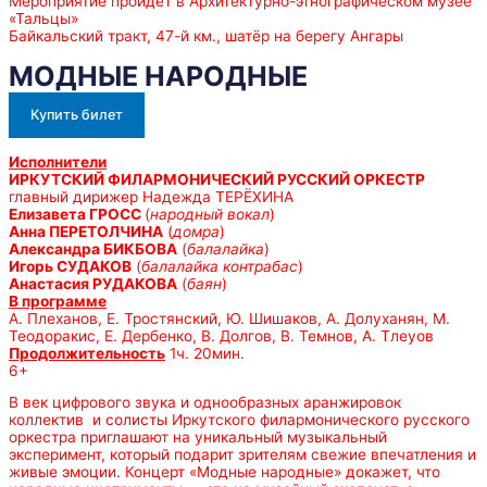
Мероприятие пройдет в Архитектурно-этнографическом музее
«Тальцы»
Байкальский тракт, 47-й км., шатёр на берегу Ангары
МОДНЫЕ НАРОДНЫЕ
Купить билет
Исполнители
ИРКУТСКИЙ ФИЛАРМОНИЧЕСКИЙ РУССКИЙ ОРКЕСТР
главный дирижер Надежда ТЕРЁХИНА
Елизавета ГРОСС
(
народный вокал
)
Анна ПЕРЕТОЛЧИНА
(
домра
)
Александра БИКБОВА
(
балалайка
)
Игорь СУДАКОВ
(
балалайка контрабас
)
Анастасия РУДАКОВА
(
баян
)
В программе
А. Плеханов, Е. Тростянский, Ю. Шишаков, А. Долуханян, М.
Теодоракис, Е. Дербенко, В. Долгов, В. Темнов, А. Тлеуов
Продолжительность
1ч. 20мин.
6+
В век цифрового звука и однообразных аранжировок
коллектив и солисты Иркутского филармонического русского
оркестра приглашают на уникальный музыкальный
эксперимент, который подарит зрителям свежие впечатления и
живые эмоции. Концерт «Модные народные» докажет, что