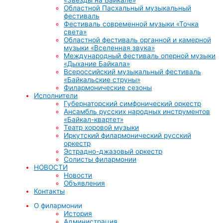
Областной Пасхальный музыкальный
фестиваль
Фестиваль современной музыки «Точка
света»
Областной фестиваль органной и камерной
музыки «Вселенная звука»
Международный фестиваль оперной музыки
«Дыхание Байкала»
Всероссийский музыкальный фестиваль
«Байкальские струны»
Филармонические сезоны
Исполнители
Губернаторский симфонический оркестр
Ансамбль русских народных инструментов
«Байкал-квартет»
Театр хоровой музыки
Иркутский филармонический русский
оркестр
Эстрадно-джазовый оркестр
Солисты филармонии
НОВОСТИ
Новости
Объявления
Контакты
О филармонии
История
Администрация