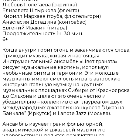
Любовь Полетаева (скрипка)
Елизавета Штыркова (флейта)
Кирилл Мархаев (труба, флюгельгорн)
Анастасия Догадина (контрабас)
Евгений Ивакин (гитара)
Продолжительность 1ч. 30 мин.
6+
Когда внутри горит огонь и заканчиваются слова,
приходит музыка, живая и настоящая.
Инструментальный ансамбль «Цвет граната»
рисует музыкальные картины, используя
необычные ритмы и гармонии. Эти молодые
музыканты имеют смелость играть авторскую
инструментальную музыку на крупных
музыкальных площадках Сибири от Красноярска
до Ольхона и делают это очень честно и
убедительно – коллектив стал лауреатом двух
международных джазовых конкурсов “Джаз на
Байкале” (Иркутск) и Lanote Jazz (Москва).
Ансамбль изучает грани фольклорной,
академической и джазовой музыки и с
удовольствием делится результатом со