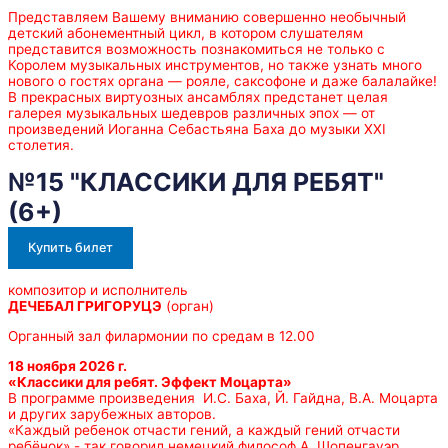
Представляем Вашему вниманию совершенно необычный
детский абонементный цикл, в котором слушателям
представится возможность познакомиться не только с
Королем музыкальных инструментов, но также узнать много
нового о гостях органа — рояле, саксофоне и даже балалайке!
В прекрасных виртуозных ансамблях предстанет целая
галерея музыкальных шедевров различных эпох — от
произведений Иоганна Себастьяна Баха до музыки XXI
столетия.
№15 "КЛАССИКИ ДЛЯ РЕБЯТ"
(6+)
Купить билет
композитор и исполнитель
ДЕЧЕБАЛ ГРИГОРУЦЭ
(орган)
Органный зал филармонии по средам в 12.00
18 ноября 2026 г.
«
Классики для ребят.
Эффект Моцарта»
В программе произведения И.С. Баха, Й. Гайдна, В.А. Моцарта
и других зарубежных авторов.
«Каждый ребенок отчасти гений, а каждый гений отчасти
ребёнок»,- так говорил немецкий философ А. Шопенгауэр.