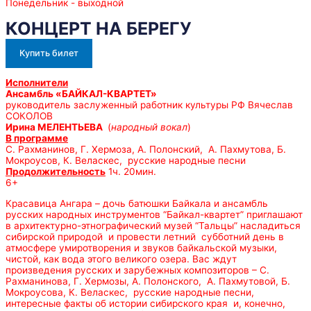
Понедельник - выходной
КОНЦЕРТ НА БЕРЕГУ
Купить билет
Исполнители
Ансамбль «БАЙКАЛ-КВАРТЕТ»
руководитель заслуженный работник культуры РФ Вячеслав
СОКОЛОВ
Ирина МЕЛЕНТЬЕВА
(
народный вокал
)
В программе
С. Рахманинов, Г. Хермоза, А. Полонский, А. Пахмутова, Б.
Мокроусов, К. Веласкес, русские народные песни
Продолжительность
1ч. 20мин.
6+
Красавица Ангара – дочь батюшки Байкала и ансамбль
русских народных инструментов “Байкал-квартет” приглашают
в архитектурно-этнографический музей “Тальцы” насладиться
сибирской природой и провести летний субботний день в
атмосфере умиротворения и звуков байкальской музыки,
чистой, как вода этого великого озера. Вас ждут
произведения русских и зарубежных композиторов – С.
Рахманинова, Г. Хермозы, А. Полонского, А. Пахмутовой, Б.
Мокроусова, К. Веласкес, русские народные песни,
интересные факты об истории сибирского края и, конечно,