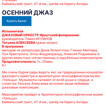
«Тальцы»
Байкальский тракт, 47-й км., шатёр на берегу Ангары
ОСЕННИЙ ДЖАЗ
Купить билет
Исполнители
ДЖАЗОВЫЙ ОРКЕСТР
Иркутской филармонии
руководитель Павел ИГУМНОВ
Татьяна АЛЕКСЕЕВА
(
джаз-вокал
)
В программе
мелодии из репертуара Дюка Эллингтона, Гленна Миллера,
Луи Армстронга, Эллы Фицджеральд, Алексея Подымкина и
других известных отечественных и зарубежных композиторов
Продолжительность
1ч. 20мин.
6+
Мы очень будем рады видеть вас на традиционных концертах
джазового оркестра в архитектурно-этнографическом музее
«Тальцы». Музыканты сыграют от всей души и сердца, а
солистка Татьяна Алексеева исполнит ваши любимые
джазовые композиции.
Мероприятие пройдет в Архитектурно-этнографическом музее
«Тальцы»
Байкальский тракт, 47-й км., шатёр на берегу Ангары