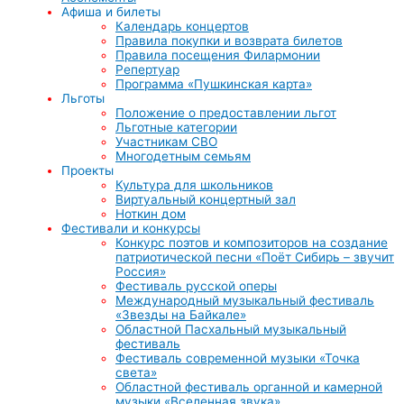
Афиша и билеты
Календарь концертов
Правила покупки и возврата билетов
Правила посещения Филармонии
Репертуар
Программа «Пушкинская карта»
Льготы
Положение о предоставлении льгот
Льготные категории
Участникам СВО
Многодетным семьям
Проекты
Культура для школьников
Виртуальный концертный зал
Ноткин дом
Фестивали и конкурсы
Конкурс поэтов и композиторов на создание
патриотической песни «Поёт Сибирь – звучит
Россия»
Фестиваль русской оперы
Международный музыкальный фестиваль
«Звезды на Байкале»
Областной Пасхальный музыкальный
фестиваль
Фестиваль современной музыки «Точка
света»
Областной фестиваль органной и камерной
музыки «Вселенная звука»