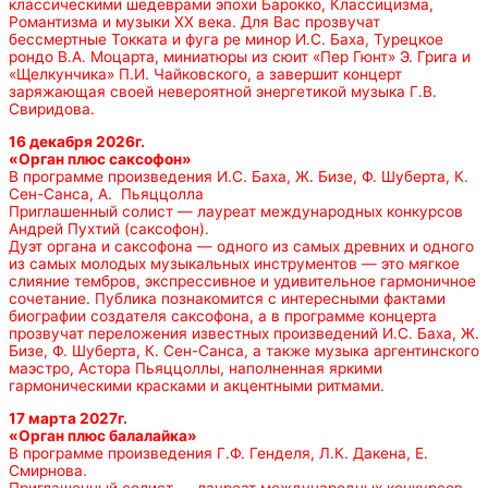
классическими шедеврами эпохи Барокко, Классицизма,
Романтизма и музыки ХХ века. Для Вас прозвучат
бессмертные Токката и фуга ре минор И.С. Баха, Турецкое
рондо В.А. Моцарта, миниатюры из сюит «Пер Гюнт» Э. Грига и
«Щелкунчика» П.И. Чайковского, а завершит концерт
заряжающая своей невероятной энергетикой музыка Г.В.
Свиридова.
16 декабря 2026г.
«Орган плюс саксофон»
В программе произведения И.С. Баха, Ж. Бизе, Ф. Шуберта, К.
Сен-Санса, А. Пьяццолла
Приглашенный солист — лауреат международных конкурсов
Андрей Пухтий (саксофон).
Дуэт органа и саксофона — одного из самых древних и одного
из самых молодых музыкальных инструментов — это мягкое
слияние тембров, экспрессивное и удивительное гармоничное
сочетание. Публика познакомится с интересными фактами
биографии создателя саксофона, а в программе концерта
прозвучат переложения известных произведений И.С. Баха, Ж.
Бизе, Ф. Шуберта, К. Сен-Санса, а также музыка аргентинского
маэстро, Астора Пьяццоллы, наполненная яркими
гармоническими красками и акцентными ритмами.
17 марта 2027г.
«Орган плюс балалайка»
В программе произведения Г.Ф. Генделя, Л.К. Дакена, Е.
Смирнова.
Приглашенный солист — лауреат международных конкурсов