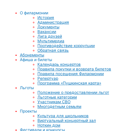
О филармонии
История
Администрация
Документы
Вакансии
Лига друзей
Мультимедиа
Противодействие коррупции
Обратная связь
Абонементы
Афиша и билеты
Календарь концертов
Правила покупки и возврата билетов
Правила посещения Филармонии
Репертуар
Программа «Пушкинская карта»
Льготы
Положение о предоставлении льгот
Льготные категории
Участникам СВО
Многодетным семьям
Проекты
Культура для школьников
Виртуальный концертный зал
Ноткин дом
Фестивали и конкурсы