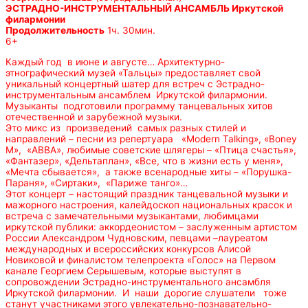
ЭСТРАДНО-ИНСТРУМЕНТАЛЬНЫЙ АНСАМБЛЬ Иркутской
филармонии
Продолжительность
1ч. 30мин.
6+
Каждый год в июне и августе… Архитектурно-
этнографический музей «Тальцы» предоставляет свой
уникальный концертный шатер для встреч с Эстрадно-
инструментальным ансамблем Иркутской филармонии.
Музыканты подготовили программу танцевальных хитов
отечественной и зарубежной музыки.
Это микс из произведений самых разных стилей и
направлений – песни из репертуара «Modern Talking», «Boney
M», «АВВА», любимые советские шлягеры – «Птица счастья»,
«Фантазер», «Дельтаплан», «Все, что в жизни есть у меня»,
«Мечта сбывается», а также всенародные хиты – «Порушка-
Параня», «Сиртаки», «Париже танго»…
Этот концерт – настоящий праздник танцевальной музыки и
мажорного настроения, калейдоскоп национальных красок и
встреча с замечательными музыкантами, любимцами
иркутской публики: аккордеонистом – заслуженным артистом
России Александром Чудновским, певцами –лауреатом
международных и всероссийских конкурсов Алисой
Новиковой и финалистом телепроекта «Голос» на Первом
канале Георгием Серышевым, которые выступят в
сопровождении Эстрадно-инструментального ансамбля
Иркутской филармонии. И наши дорогие слушатели тоже
станут участниками этого увлекательно-познавательно-