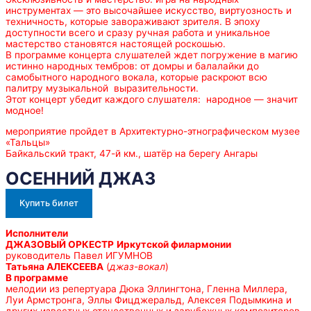
инструментах — это высочайшее искусство, виртуозность и
техничность, которые завораживают зрителя. В эпоху
доступности всего и сразу ручная работа и уникальное
мастерство становятся настоящей роскошью.
В программе концерта слушателей ждет погружение в магию
истинно народных тембров: от домры и балалайки до
самобытного народного вокала, которые раскроют всю
палитру музыкальной выразительности.
Этот концерт убедит каждого слушателя: народное — значит
модное!
мероприятие пройдет в Архитектурно-этнографическом музее
«Тальцы»
Байкальский тракт, 47-й км., шатёр на берегу Ангары
ОСЕННИЙ ДЖАЗ
Купить билет
Исполнители
ДЖАЗОВЫЙ ОРКЕСТР
Иркутской филармонии
руководитель Павел ИГУМНОВ
Татьяна АЛЕКСЕЕВА
(
джаз-вокал
)
В программе
мелодии из репертуара Дюка Эллингтона, Гленна Миллера,
Луи Армстронга, Эллы Фицджеральд, Алексея Подымкина и