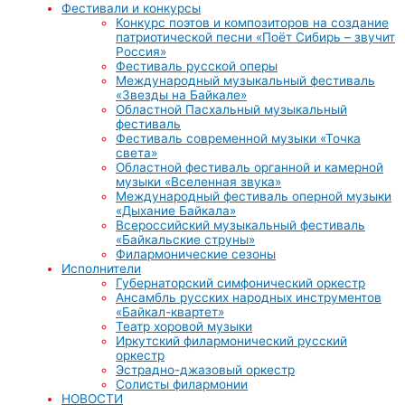
Фестивали и конкурсы
Конкурс поэтов и композиторов на создание
патриотической песни «Поёт Сибирь – звучит
Россия»
Фестиваль русской оперы
Международный музыкальный фестиваль
«Звезды на Байкале»
Областной Пасхальный музыкальный
фестиваль
Фестиваль современной музыки «Точка
света»
Областной фестиваль органной и камерной
музыки «Вселенная звука»
Международный фестиваль оперной музыки
«Дыхание Байкала»
Всероссийский музыкальный фестиваль
«Байкальские струны»
Филармонические сезоны
Исполнители
Губернаторский симфонический оркестр
Ансамбль русских народных инструментов
«Байкал-квартет»
Театр хоровой музыки
Иркутский филармонический русский
оркестр
Эстрадно-джазовый оркестр
Солисты филармонии
НОВОСТИ