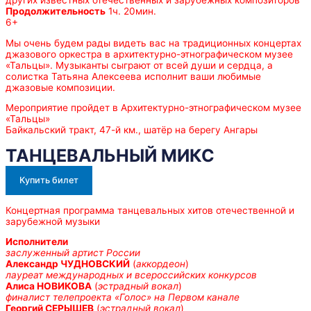
других известных отечественных и зарубежных композиторов
Продолжительность
1ч. 20мин.
6+
Мы очень будем рады видеть вас на традиционных концертах
джазового оркестра в архитектурно-этнографическом музее
«Тальцы». Музыканты сыграют от всей души и сердца, а
солистка Татьяна Алексеева исполнит ваши любимые
джазовые композиции.
Мероприятие пройдет в Архитектурно-этнографическом музее
«Тальцы»
Байкальский тракт, 47-й км., шатёр на берегу Ангары
ТАНЦЕВАЛЬНЫЙ МИКС
Купить билет
Концертная программа танцевальных хитов отечественной и
зарубежной музыки
Исполнители
заслуженный артист России
Александр ЧУДНОВСКИЙ
(
аккордеон
)
лауреат международных и всероссийских конкурсов
Алиса НОВИКОВА
(
эстрадный вокал
)
финалист телепроекта «Голос» на Первом канале
Георгий СЕРЫШЕВ
(
эстрадный вокал
)