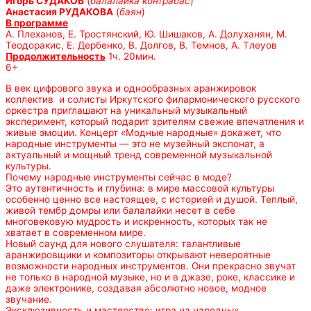
Игорь СУДАКОВ
(
балалайка контрабас
)
Анастасия РУДАКОВА
(
баян
)
В программе
А. Плеханов, Е. Тростянский, Ю. Шишаков, А. Долуханян, М.
Теодоракис, Е. Дербенко, В. Долгов, В. Темнов, А. Тлеуов
Продолжительность
1ч. 20мин.
6+
В век цифрового звука и однообразных аранжировок
коллектив и солисты Иркутского филармонического русского
оркестра приглашают на уникальный музыкальный
эксперимент, который подарит зрителям свежие впечатления и
живые эмоции. Концерт «Модные народные» докажет, что
народные инструменты — это не музейный экспонат, а
актуальный и мощный тренд современной музыкальной
культуры.
Почему народные инструменты сейчас в моде?
Это аутентичность и глубина: в мире массовой культуры
особенно ценно все настоящее, с историей и душой. Теплый,
живой тембр домры или балалайки несет в себе
многовековую мудрость и искренность, которых так не
хватает в современном мире.
Новый саунд для нового слушателя: талантливые
аранжировщики и композиторы открывают невероятные
возможности народных инструментов. Они прекрасно звучат
не только в народной музыке, но и в джазе, роке, классике и
даже электронике, создавая абсолютно новое, модное
звучание.
Эксклюзивность и мастерство: игра на народных