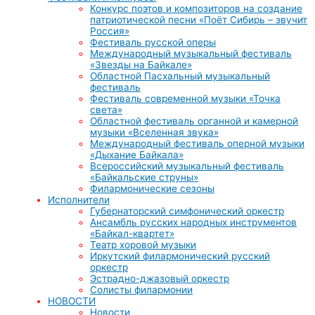
Конкурс поэтов и композиторов на создание
патриотической песни «Поёт Сибирь – звучит
Россия»
Фестиваль русской оперы
Международный музыкальный фестиваль
«Звезды на Байкале»
Областной Пасхальный музыкальный
фестиваль
Фестиваль современной музыки «Точка
света»
Областной фестиваль органной и камерной
музыки «Вселенная звука»
Международный фестиваль оперной музыки
«Дыхание Байкала»
Всероссийский музыкальный фестиваль
«Байкальские струны»
Филармонические сезоны
Исполнители
Губернаторский симфонический оркестр
Ансамбль русских народных инструментов
«Байкал-квартет»
Театр хоровой музыки
Иркутский филармонический русский
оркестр
Эстрадно-джазовый оркестр
Солисты филармонии
НОВОСТИ
Новости