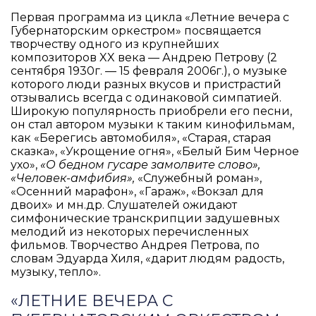
Первая программа из цикла «Летние вечера с
Губернаторским оркестром» посвящается
творчеству одного из крупнейших
композиторов XX века — Андрею Петрову (2
сентября 1930г. — 15 февраля 2006г.), о музыке
которого люди разных вкусов и пристрастий
отзывались всегда с одинаковой симпатией.
Широкую популярность приобрели его песни,
он стал автором музыки к таким кинофильмам,
как «Берегись автомобиля», «Старая, старая
сказка», «Укрощение огня», «Белый Бим Черное
ухо»,
«О бедном гусаре замолвите слово»,
«Человек-амфибия»,
«Служебный роман»,
«Осенний марафон», «Гараж», «Вокзал для
двоих» и мн.др. Слушателей ожидают
симфонические транскрипции задушевных
мелодий из некоторых перечисленных
фильмов. Творчество Андрея Петрова, по
словам Эдуарда Хиля, «дарит людям радость,
музыку, тепло».
«ЛЕТНИЕ ВЕЧЕРА С