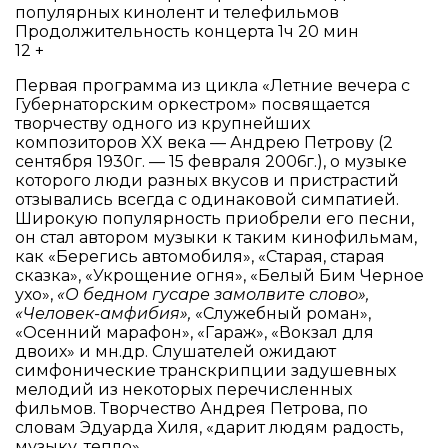
популярных кинолент и телефильмов
Продолжительность концерта 1ч 20 мин
12 +
Первая программа из цикла «Летние вечера с
Губернаторским оркестром» посвящается
творчеству одного из крупнейших
композиторов XX века — Андрею Петрову (2
сентября 1930г. — 15 февраля 2006г.), о музыке
которого люди разных вкусов и пристрастий
отзывались всегда с одинаковой симпатией.
Широкую популярность приобрели его песни,
он стал автором музыки к таким кинофильмам,
как «Берегись автомобиля», «Старая, старая
сказка», «Укрощение огня», «Белый Бим Черное
ухо»,
«О бедном гусаре замолвите слово»,
«Человек-амфибия»,
«Служебный роман»,
«Осенний марафон», «Гараж», «Вокзал для
двоих» и мн.др. Слушателей ожидают
симфонические транскрипции задушевных
мелодий из некоторых перечисленных
фильмов. Творчество Андрея Петрова, по
словам Эдуарда Хиля, «дарит людям радость,
музыку, тепло».