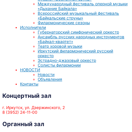
Международный фестиваль оперной музыки
«Дыхание Байкала»
Всероссийский музыкальный фестиваль
«Байкальские струны»
Филармонические сезоны
Исполнители
Губернаторский симфонический оркестр
Ансамбль русских народных инструментов
«Байкал-квартет»
Театр хоровой музыки
Иркутский филармонический русский
оркестр
Эстрадно-джазовый оркестр
Солисты филармонии
НОВОСТИ
Новости
Объявления
Контакты
Концертный зал
г. Иркутск, ул. Дзержинского, 2
8 (3952) 24-11-00
Органный зал