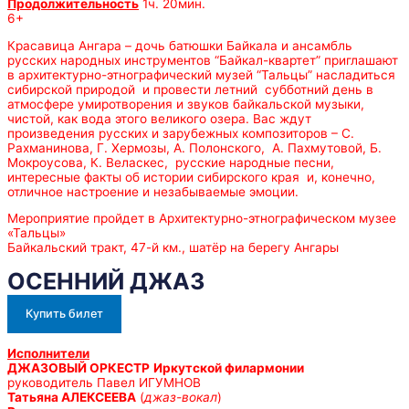
Продолжительность
1ч. 20мин.
6+
Красавица Ангара – дочь батюшки Байкала и ансамбль
русских народных инструментов “Байкал-квартет” приглашают
в архитектурно-этнографический музей “Тальцы” насладиться
сибирской природой и провести летний субботний день в
атмосфере умиротворения и звуков байкальской музыки,
чистой, как вода этого великого озера. Вас ждут
произведения русских и зарубежных композиторов – С.
Рахманинова, Г. Хермозы, А. Полонского, А. Пахмутовой, Б.
Мокроусова, К. Веласкес, русские народные песни,
интересные факты об истории сибирского края и, конечно,
отличное настроение и незабываемые эмоции.
Мероприятие пройдет в Архитектурно-этнографическом музее
«Тальцы»
Байкальский тракт, 47-й км., шатёр на берегу Ангары
ОСЕННИЙ ДЖАЗ
Купить билет
Исполнители
ДЖАЗОВЫЙ ОРКЕСТР
Иркутской филармонии
руководитель Павел ИГУМНОВ
Татьяна АЛЕКСЕЕВА
(
джаз-вокал
)