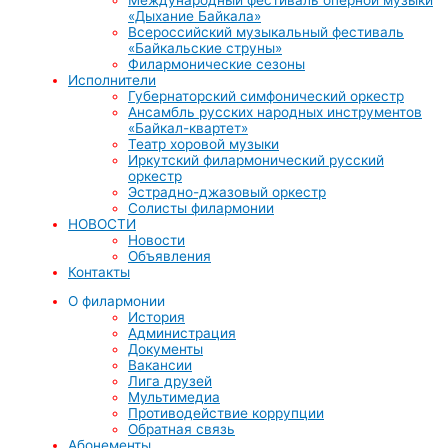
«Дыхание Байкала»
Всероссийский музыкальный фестиваль
«Байкальские струны»
Филармонические сезоны
Исполнители
Губернаторский симфонический оркестр
Ансамбль русских народных инструментов
«Байкал-квартет»
Театр хоровой музыки
Иркутский филармонический русский
оркестр
Эстрадно-джазовый оркестр
Солисты филармонии
НОВОСТИ
Новости
Объявления
Контакты
О филармонии
История
Администрация
Документы
Вакансии
Лига друзей
Мультимедиа
Противодействие коррупции
Обратная связь
Абонементы