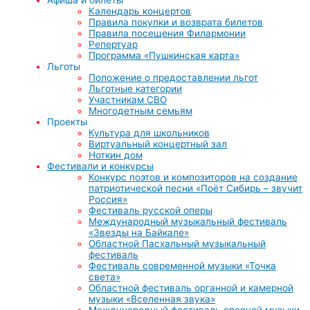
Календарь концертов
Правила покупки и возврата билетов
Правила посещения Филармонии
Репертуар
Программа «Пушкинская карта»
Льготы
Положение о предоставлении льгот
Льготные категории
Участникам СВО
Многодетным семьям
Проекты
Культура для школьников
Виртуальный концертный зал
Ноткин дом
Фестивали и конкурсы
Конкурс поэтов и композиторов на создание
патриотической песни «Поёт Сибирь – звучит
Россия»
Фестиваль русской оперы
Международный музыкальный фестиваль
«Звезды на Байкале»
Областной Пасхальный музыкальный
фестиваль
Фестиваль современной музыки «Точка
света»
Областной фестиваль органной и камерной
музыки «Вселенная звука»
Международный фестиваль оперной музыки