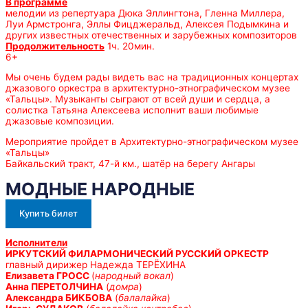
В программе
мелодии из репертуара Дюка Эллингтона, Гленна Миллера,
Луи Армстронга, Эллы Фицджеральд, Алексея Подымкина и
других известных отечественных и зарубежных композиторов
Продолжительность
1ч. 20мин.
6+
Мы очень будем рады видеть вас на традиционных концертах
джазового оркестра в архитектурно-этнографическом музее
«Тальцы». Музыканты сыграют от всей души и сердца, а
солистка Татьяна Алексеева исполнит ваши любимые
джазовые композиции.
Мероприятие пройдет в Архитектурно-этнографическом музее
«Тальцы»
Байкальский тракт, 47-й км., шатёр на берегу Ангары
МОДНЫЕ НАРОДНЫЕ
Купить билет
Исполнители
ИРКУТСКИЙ ФИЛАРМОНИЧЕСКИЙ РУССКИЙ ОРКЕСТР
главный дирижер Надежда ТЕРЁХИНА
Елизавета ГРОСС
(
народный вокал
)
Анна ПЕРЕТОЛЧИНА
(
домра
)
Александра БИКБОВА
(
балалайка
)