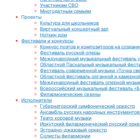
Участникам СВО
Многодетным семьям
Проекты
Культура для школьников
Виртуальный концертный зал
Ноткин дом
Фестивали и конкурсы
Конкурс поэтов и композиторов на создани
Фестиваль русской оперы
Международный музыкальный фестиваль «
Областной Пасхальный музыкальный фест
Фестиваль современной музыки «Точка св
Областной фестиваль органной и камерной
Международный фестиваль оперной музык
Всероссийский музыкальный фестиваль «Б
Филармонические сезоны
Исполнители
Губернаторский симфонический оркестр
Ансамбль русских народных инструментов
Театр хоровой музыки
Иркутский филармонический русский орке
Эстрадно-джазовый оркестр
Солисты филармонии