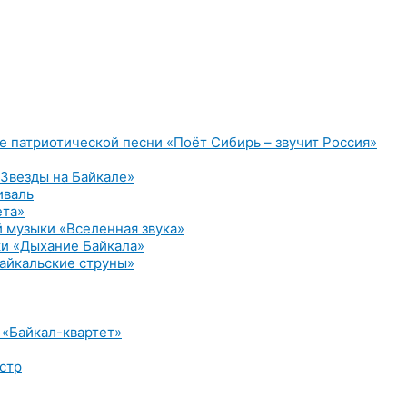
е патриотической песни «Поёт Сибирь – звучит Россия»
Звезды на Байкале»
иваль
ета»
 музыки «Вселенная звука»
и «Дыхание Байкала»
айкальские струны»
 «Байкал-квартет»
стр