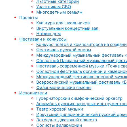
Льготные категории
Участникам СВО
Многодетным семьям
Проекты
Культура для школьников
Виртуальный концертный зал
Ноткин дом
Фестивали и конкурсы
Конкурс поэтов и композиторов на создани
Фестиваль русской оперы
Международный музыкальный фестиваль «
Областной Пасхальный музыкальный фест
Фестиваль современной музыки «Точка св
Областной фестиваль органной и камерной
Международный фестиваль оперной музык
Всероссийский музыкальный фестиваль «Б
Филармонические сезоны
Исполнители
Губернаторский симфонический оркестр
Ансамбль русских народных инструментов
Театр хоровой музыки
Иркутский филармонический русский орке
Эстрадно-джазовый оркестр
Солисты филармонии