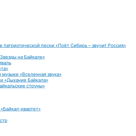
е патриотической песни «Поёт Сибирь – звучит Россия»
Звезды на Байкале»
иваль
ета»
 музыки «Вселенная звука»
и «Дыхание Байкала»
айкальские струны»
 «Байкал-квартет»
стр