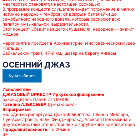
мастерство становятся настоящей роскошью.
В программе концерта слушателей ждет погружение в магию
истинно народных тембров: от домры и балалайки до
самобытного народного вокала, которые раскроют всю
палитру музыкальной выразительности.
Этот концерт убедит каждого слушателя: народное — значит
модное!
мероприятие пройдет в Архитектурно-этнографическом музее
«Тальцы»
Байкальский тракт, 47-й км., шатёр на берегу Ангары
ОСЕННИЙ ДЖАЗ
Купить билет
Исполнители
ДЖАЗОВЫЙ ОРКЕСТР
Иркутской филармонии
руководитель Павел ИГУМНОВ
Татьяна АЛЕКСЕЕВА
(
джаз-вокал
)
В программе
мелодии из репертуара Дюка Эллингтона, Гленна Миллера,
Луи Армстронга, Эллы Фицджеральд, Алексея Подымкина и
других известных отечественных и зарубежных композиторов
Продолжительность
1ч. 20мин.
6+