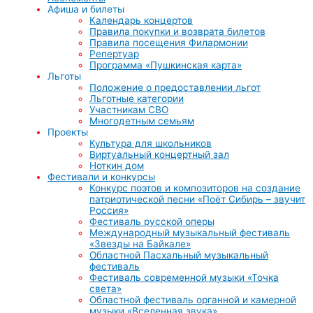
Афиша и билеты
Календарь концертов
Правила покупки и возврата билетов
Правила посещения Филармонии
Репертуар
Программа «Пушкинская карта»
Льготы
Положение о предоставлении льгот
Льготные категории
Участникам СВО
Многодетным семьям
Проекты
Культура для школьников
Виртуальный концертный зал
Ноткин дом
Фестивали и конкурсы
Конкурс поэтов и композиторов на создание
патриотической песни «Поёт Сибирь – звучит
Россия»
Фестиваль русской оперы
Международный музыкальный фестиваль
«Звезды на Байкале»
Областной Пасхальный музыкальный
фестиваль
Фестиваль современной музыки «Точка
света»
Областной фестиваль органной и камерной
музыки «Вселенная звука»