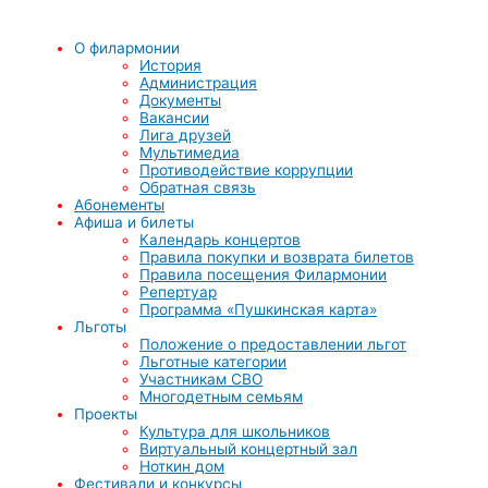
О филармонии
История
Администрация
Документы
Вакансии
Лига друзей
Мультимедиа
Противодействие коррупции
Обратная связь
Абонементы
Афиша и билеты
Календарь концертов
Правила покупки и возврата билетов
Правила посещения Филармонии
Репертуар
Программа «Пушкинская карта»
Льготы
Положение о предоставлении льгот
Льготные категории
Участникам СВО
Многодетным семьям
Проекты
Культура для школьников
Виртуальный концертный зал
Ноткин дом
Фестивали и конкурсы