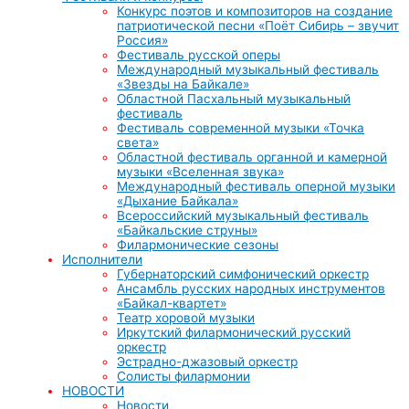
Конкурс поэтов и композиторов на создание
патриотической песни «Поёт Сибирь – звучит
Россия»
Фестиваль русской оперы
Международный музыкальный фестиваль
«Звезды на Байкале»
Областной Пасхальный музыкальный
фестиваль
Фестиваль современной музыки «Точка
света»
Областной фестиваль органной и камерной
музыки «Вселенная звука»
Международный фестиваль оперной музыки
«Дыхание Байкала»
Всероссийский музыкальный фестиваль
«Байкальские струны»
Филармонические сезоны
Исполнители
Губернаторский симфонический оркестр
Ансамбль русских народных инструментов
«Байкал-квартет»
Театр хоровой музыки
Иркутский филармонический русский
оркестр
Эстрадно-джазовый оркестр
Солисты филармонии
НОВОСТИ
Новости