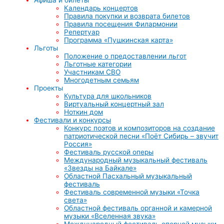
Календарь концертов
Правила покупки и возврата билетов
Правила посещения Филармонии
Репертуар
Программа «Пушкинская карта»
Льготы
Положение о предоставлении льгот
Льготные категории
Участникам СВО
Многодетным семьям
Проекты
Культура для школьников
Виртуальный концертный зал
Ноткин дом
Фестивали и конкурсы
Конкурс поэтов и композиторов на создание
патриотической песни «Поёт Сибирь – звучит
Россия»
Фестиваль русской оперы
Международный музыкальный фестиваль
«Звезды на Байкале»
Областной Пасхальный музыкальный
фестиваль
Фестиваль современной музыки «Точка
света»
Областной фестиваль органной и камерной
музыки «Вселенная звука»
Международный фестиваль оперной музыки