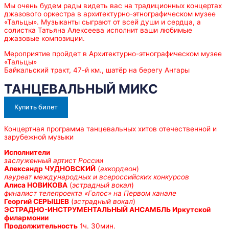
Мы очень будем рады видеть вас на традиционных концертах
джазового оркестра в архитектурно-этнографическом музее
«Тальцы». Музыканты сыграют от всей души и сердца, а
солистка Татьяна Алексеева исполнит ваши любимые
джазовые композиции.
Мероприятие пройдет в Архитектурно-этнографическом музее
«Тальцы»
Байкальский тракт, 47-й км., шатёр на берегу Ангары
ТАНЦЕВАЛЬНЫЙ МИКС
Купить билет
Концертная программа танцевальных хитов отечественной и
зарубежной музыки
Исполнители
заслуженный артист России
Александр ЧУДНОВСКИЙ
(
аккордеон
)
лауреат международных и всероссийских конкурсов
Алиса НОВИКОВА
(
эстрадный вокал
)
финалист телепроекта «Голос» на Первом канале
Георгий СЕРЫШЕВ
(
эстрадный вокал
)
ЭСТРАДНО-ИНСТРУМЕНТАЛЬНЫЙ АНСАМБЛЬ Иркутской
филармонии
Продолжительность
1ч. 30мин.