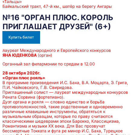
«Тальцы»
Байкальский тракт, 47-й км., шатёр на берегу Ангары
№16 "ОРГАН ПЛЮС. КОРОЛЬ
ПРИГЛАШАЕТ ДРУЗЕЙ" (6+)
Купить билет
лауреат Международного и Европейского конкурсов
ЯНА ЮДЕНКОВА
(орган)
Органный зал филармонии по средам в 12.00
28 октября 2026г.
«Орган плюс рояль»
В программе произведения И.С. Баха, В.А. Моцарта, Э. Грига,
П.И. Чайковского, Г.В. Свиридова.
Приглашенный солист — лауреат международных конкурсов
Рената Сорвина (фортепиано).
Дуэт органа и рояля — словно единство и борьба
противоположностей, такие родственные и одновременно
различные клавишные инструменты, обратяться к
музыкальным образцам, которые по праву считаются
классическими шедеврами эпохи Барокко, Классицизма,
Романтизма и музыки ХХ века. Для Вас прозвучат
бессмертные Токката и фуга ре минор И.С. Баха, Турецкое