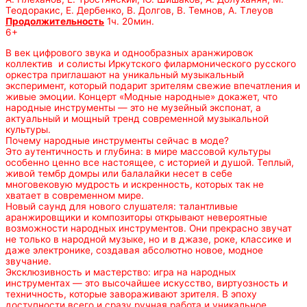
Теодоракис, Е. Дербенко, В. Долгов, В. Темнов, А. Тлеуов
Продолжительность
1ч. 20мин.
6+
В век цифрового звука и однообразных аранжировок
коллектив и солисты Иркутского филармонического русского
оркестра приглашают на уникальный музыкальный
эксперимент, который подарит зрителям свежие впечатления и
живые эмоции. Концерт «Модные народные» докажет, что
народные инструменты — это не музейный экспонат, а
актуальный и мощный тренд современной музыкальной
культуры.
Почему народные инструменты сейчас в моде?
Это аутентичность и глубина: в мире массовой культуры
особенно ценно все настоящее, с историей и душой. Теплый,
живой тембр домры или балалайки несет в себе
многовековую мудрость и искренность, которых так не
хватает в современном мире.
Новый саунд для нового слушателя: талантливые
аранжировщики и композиторы открывают невероятные
возможности народных инструментов. Они прекрасно звучат
не только в народной музыке, но и в джазе, роке, классике и
даже электронике, создавая абсолютно новое, модное
звучание.
Эксклюзивность и мастерство: игра на народных
инструментах — это высочайшее искусство, виртуозность и
техничность, которые завораживают зрителя. В эпоху
доступности всего и сразу ручная работа и уникальное