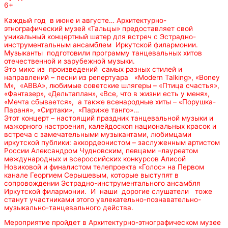
6+
Каждый год в июне и августе… Архитектурно-
этнографический музей «Тальцы» предоставляет свой
уникальный концертный шатер для встреч с Эстрадно-
инструментальным ансамблем Иркутской филармонии.
Музыканты подготовили программу танцевальных хитов
отечественной и зарубежной музыки.
Это микс из произведений самых разных стилей и
направлений – песни из репертуара «Modern Talking», «Boney
M», «АВВА», любимые советские шлягеры – «Птица счастья»,
«Фантазер», «Дельтаплан», «Все, что в жизни есть у меня»,
«Мечта сбывается», а также всенародные хиты – «Порушка-
Параня», «Сиртаки», «Париже танго»…
Этот концерт – настоящий праздник танцевальной музыки и
мажорного настроения, калейдоскоп национальных красок и
встреча с замечательными музыкантами, любимцами
иркутской публики: аккордеонистом – заслуженным артистом
России Александром Чудновским, певцами –лауреатом
международных и всероссийских конкурсов Алисой
Новиковой и финалистом телепроекта «Голос» на Первом
канале Георгием Серышевым, которые выступят в
сопровождении Эстрадно-инструментального ансамбля
Иркутской филармонии. И наши дорогие слушатели тоже
станут участниками этого увлекательно-познавательно-
музыкально-танцевального действа.
Мероприятие пройдет в Архитектурно-этнографическом музее