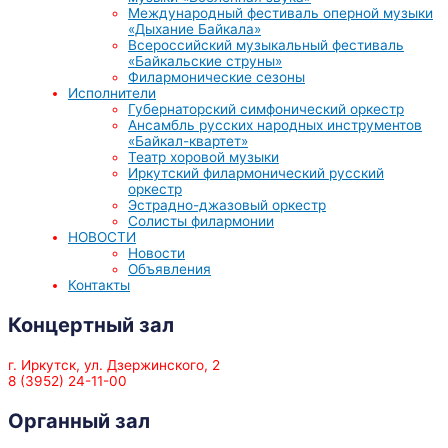
Международный фестиваль оперной музыки
«Дыхание Байкала»
Всероссийский музыкальный фестиваль
«Байкальские струны»
Филармонические сезоны
Исполнители
Губернаторский симфонический оркестр
Ансамбль русских народных инструментов
«Байкал-квартет»
Театр хоровой музыки
Иркутский филармонический русский
оркестр
Эстрадно-джазовый оркестр
Солисты филармонии
НОВОСТИ
Новости
Объявления
Контакты
Концертный зал
г. Иркутск, ул. Дзержинского, 2
8 (3952) 24-11-00
Органный зал