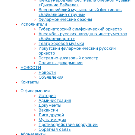
«Дыхание Байкала»
Всероссийский музыкальный фестиваль
«Байкальские струны»
Филармонические сезоны
Исполнители
Губернаторский симфонический оркестр
Ансамбль русских народных инструментов
«Байкал-квартет»
Театр хоровой музыки
Иркутский филармонический русский
оркестр
Эстрадно-джазовый оркестр
Солисты филармонии
НОВОСТИ
Новости
Объявления
Контакты
О филармонии
История
Администрация
Документы
Вакансии
Лига друзей
Мультимедиа
Противодействие коррупции
Обратная связь
Абонементы