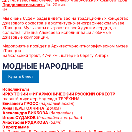
других известных отечественных и зарубежных композиторов
Продолжительность
1ч. 20мин.
6+
Мы очень будем рады видеть вас на традиционных концертах
джазового оркестра в архитектурно-этнографическом музее
«Тальцы». Музыканты сыграют от всей души и сердца, а
солистка Татьяна Алексеева исполнит ваши любимые
джазовые композиции.
Мероприятие пройдет в Архитектурно-этнографическом музее
«Тальцы»
Байкальский тракт, 47-й км., шатёр на берегу Ангары
МОДНЫЕ НАРОДНЫЕ
Купить билет
Исполнители
ИРКУТСКИЙ ФИЛАРМОНИЧЕСКИЙ РУССКИЙ ОРКЕСТР
главный дирижер Надежда ТЕРЁХИНА
Елизавета ГРОСС
(
народный вокал
)
Анна ПЕРЕТОЛЧИНА
(
домра
)
Александра БИКБОВА
(
балалайка
)
Игорь СУДАКОВ
(
балалайка контрабас
)
Анастасия РУДАКОВА
(
баян
)
В программе
А. Плеханов, Е. Тростянский, Ю. Шишаков, А. Долуханян, М.