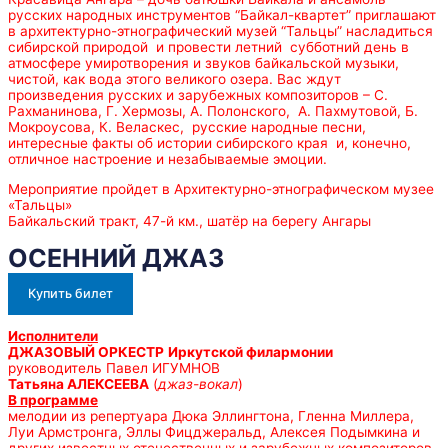
русских народных инструментов “Байкал-квартет” приглашают
в архитектурно-этнографический музей “Тальцы” насладиться
сибирской природой и провести летний субботний день в
атмосфере умиротворения и звуков байкальской музыки,
чистой, как вода этого великого озера. Вас ждут
произведения русских и зарубежных композиторов – С.
Рахманинова, Г. Хермозы, А. Полонского, А. Пахмутовой, Б.
Мокроусова, К. Веласкес, русские народные песни,
интересные факты об истории сибирского края и, конечно,
отличное настроение и незабываемые эмоции.
Мероприятие пройдет в Архитектурно-этнографическом музее
«Тальцы»
Байкальский тракт, 47-й км., шатёр на берегу Ангары
ОСЕННИЙ ДЖАЗ
Купить билет
Исполнители
ДЖАЗОВЫЙ ОРКЕСТР
Иркутской филармонии
руководитель Павел ИГУМНОВ
Татьяна АЛЕКСЕЕВА
(
джаз-вокал
)
В программе
мелодии из репертуара Дюка Эллингтона, Гленна Миллера,
Луи Армстронга, Эллы Фицджеральд, Алексея Подымкина и