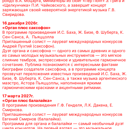
рондо В.А. Моцарта, миниатюры из сюит «Пер Гюнт» Э. Грига и
«Щелкунчика» П.И. Чайковского, а завершит концерт
заряжающая своей невероятной энергетикой музыка Г.В.
Свиридова.
16 декабря 2026г.
«Орган плюс саксофон»
В программе произведения И.С. Баха, Ж. Бизе, Ф. Шуберта, К.
Сен-Санса, А. Пьяццолла
Приглашенный солист — лауреат международных конкурсов
Андрей Пухтий (саксофон).
Дуэт органа и саксофона — одного из самых древних и одного
из самых молодых музыкальных инструментов — это мягкое
слияние тембров, экспрессивное и удивительное гармоничное
сочетание. Публика познакомится с интересными фактами
биографии создателя саксофона, а в программе концерта
прозвучат переложения известных произведений И.С. Баха, Ж.
Бизе, Ф. Шуберта, К. Сен-Санса, а также музыка аргентинского
маэстро, Астора Пьяццоллы, наполненная яркими
гармоническими красками и акцентными ритмами.
17 марта 2027г.
«Орган плюс балалайка»
В программе произведения Г.Ф. Генделя, Л.К. Дакена, Е.
Смирнова.
Приглашенный солист — лауреат международных конкурсов
Евгений Смирнов (балалайка).
Программа для органа и балалайки — самый необычный дуэт
цикла концертов. На первый взгляд — это музыкальное