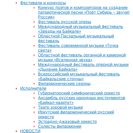
Фестивали и конкурсы
Конкурс поэтов и композиторов на создание
патриотической песни «Поёт Сибирь – звучит
Россия»
Фестиваль русской оперы
Международный музыкальный фестиваль
«Звезды на Байкале»
Областной Пасхальный музыкальный
фестиваль
Фестиваль современной музыки «Точка
света»
Областной фестиваль органной и камерной
музыки «Вселенная звука»
Международный фестиваль оперной музыки
«Дыхание Байкала»
Всероссийский музыкальный фестиваль
«Байкальские струны»
Филармонические сезоны
Исполнители
Губернаторский симфонический оркестр
Ансамбль русских народных инструментов
«Байкал-квартет»
Театр хоровой музыки
Иркутский филармонический русский
оркестр
Эстрадно-джазовый оркестр
Солисты филармонии
НОВОСТИ