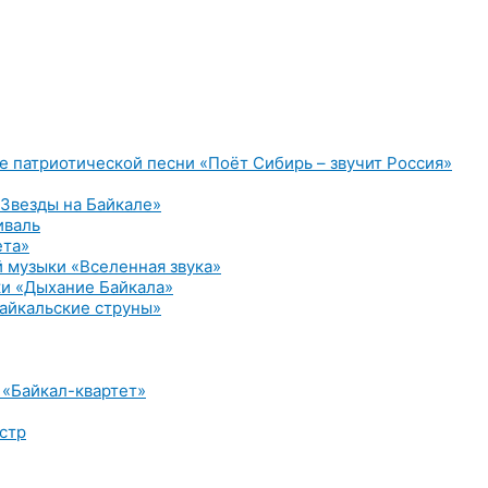
е патриотической песни «Поёт Сибирь – звучит Россия»
Звезды на Байкале»
иваль
ета»
 музыки «Вселенная звука»
и «Дыхание Байкала»
айкальские струны»
 «Байкал-квартет»
стр