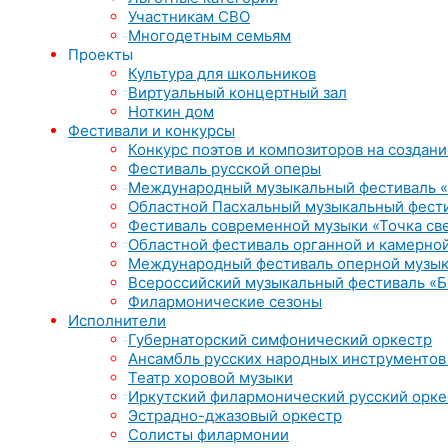
Участникам СВО
Многодетным семьям
Проекты
Культура для школьников
Виртуальный концертный зал
Ноткин дом
Фестивали и конкурсы
Конкурс поэтов и композиторов на создани
Фестиваль русской оперы
Международный музыкальный фестиваль «
Областной Пасхальный музыкальный фест
Фестиваль современной музыки «Точка св
Областной фестиваль органной и камерной
Международный фестиваль оперной музык
Всероссийский музыкальный фестиваль «Б
Филармонические сезоны
Исполнители
Губернаторский симфонический оркестр
Ансамбль русских народных инструментов
Театр хоровой музыки
Иркутский филармонический русский орке
Эстрадно-джазовый оркестр
Солисты филармонии