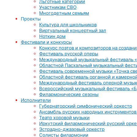
Льготные категории
Участникам СВО
Многодетным семьям
Проекты
Культура для школьников
Виртуальный концертный зал
Ноткин дом
Фестивали и конкурсы
Конкурс поэтов и композиторов на создани
Фестиваль русской оперы
Международный музыкальный фестиваль «
Областной Пасхальный музыкальный фест
Фестиваль современной музыки «Точка св
Областной фестиваль органной и камерной
Международный фестиваль оперной музык
Всероссийский музыкальный фестиваль «Б
Филармонические сезоны
Исполнители
Губернаторский симфонический оркестр
Ансамбль русских народных инструментов
Театр хоровой музыки
Иркутский филармонический русский орке
Эстрадно-джазовый оркестр
Солисты филармонии