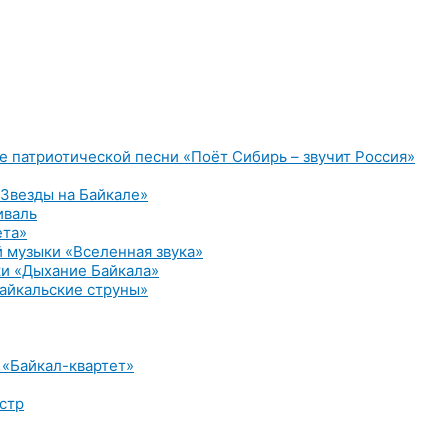
е патриотической песни «Поёт Сибирь – звучит Россия»
Звезды на Байкале»
иваль
ета»
 музыки «Вселенная звука»
и «Дыхание Байкала»
айкальские струны»
 «Байкал-квартет»
стр