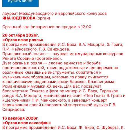
Купить билет
лауреат Международного и Европейского конкурсов
ЯНА ЮДЕНКОВА
(орган)
Органный зал филармонии по средам в 12.00
28 октября 2026г.
«Орган плюс рояль»
В программе произведения И.С. Баха, В.А. Моцарта, Э. Грига,
П.И. Чайковского, Г.В. Свиридова.
Приглашенный солист — лауреат международных конкурсов
Рената Сорвина (фортепиано).
Дуэт органа и рояля — словно единство и борьба
противоположностей, такие родственные и одновременно
различные клавишные инструменты, обратяться к
музыкальным образцам, которые по праву считаются
классическими шедеврами эпохи Барокко, Классицизма,
Романтизма и музыки ХХ века. Для Вас прозвучат
бессмертные Токката и фуга ре минор И.С. Баха, Турецкое
рондо В.А. Моцарта, миниатюры из сюит «Пер Гюнт» Э. Грига и
«Щелкунчика» П.И. Чайковского, а завершит концерт
заряжающая своей невероятной энергетикой музыка Г.В.
Свиридова.
16 декабря 2026г.
«Орган плюс саксофон»
В программе произведения И.С. Баха, Ж. Бизе, Ф. Шуберта, К.