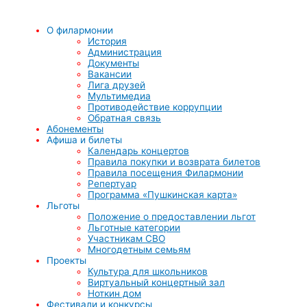
О филармонии
История
Администрация
Документы
Вакансии
Лига друзей
Мультимедиа
Противодействие коррупции
Обратная связь
Абонементы
Афиша и билеты
Календарь концертов
Правила покупки и возврата билетов
Правила посещения Филармонии
Репертуар
Программа «Пушкинская карта»
Льготы
Положение о предоставлении льгот
Льготные категории
Участникам СВО
Многодетным семьям
Проекты
Культура для школьников
Виртуальный концертный зал
Ноткин дом
Фестивали и конкурсы