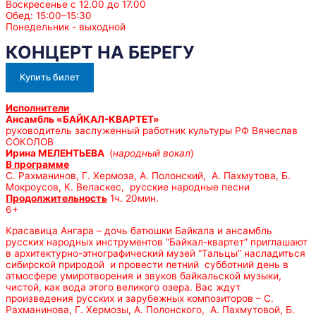
Воскресенье с 12.00 до 17.00
Обед: 15:00–15:30
Понедельник - выходной
КОНЦЕРТ НА БЕРЕГУ
Купить билет
Исполнители
Ансамбль «БАЙКАЛ-КВАРТЕТ»
руководитель заслуженный работник культуры РФ Вячеслав
СОКОЛОВ
Ирина МЕЛЕНТЬЕВА
(
народный вокал
)
В программе
С. Рахманинов, Г. Хермоза, А. Полонский, А. Пахмутова, Б.
Мокроусов, К. Веласкес, русские народные песни
Продолжительность
1ч. 20мин.
6+
Красавица Ангара – дочь батюшки Байкала и ансамбль
русских народных инструментов “Байкал-квартет” приглашают
в архитектурно-этнографический музей “Тальцы” насладиться
сибирской природой и провести летний субботний день в
атмосфере умиротворения и звуков байкальской музыки,
чистой, как вода этого великого озера. Вас ждут
произведения русских и зарубежных композиторов – С.
Рахманинова, Г. Хермозы, А. Полонского, А. Пахмутовой, Б.