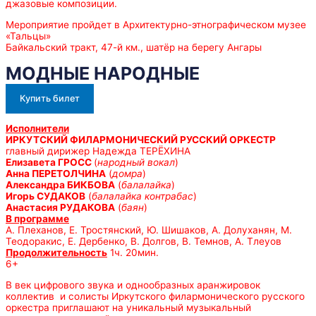
джазовые композиции.
Мероприятие пройдет в Архитектурно-этнографическом музее
«Тальцы»
Байкальский тракт, 47-й км., шатёр на берегу Ангары
МОДНЫЕ НАРОДНЫЕ
Купить билет
Исполнители
ИРКУТСКИЙ ФИЛАРМОНИЧЕСКИЙ РУССКИЙ ОРКЕСТР
главный дирижер Надежда ТЕРЁХИНА
Елизавета ГРОСС
(
народный вокал
)
Анна ПЕРЕТОЛЧИНА
(
домра
)
Александра БИКБОВА
(
балалайка
)
Игорь СУДАКОВ
(
балалайка контрабас
)
Анастасия РУДАКОВА
(
баян
)
В программе
А. Плеханов, Е. Тростянский, Ю. Шишаков, А. Долуханян, М.
Теодоракис, Е. Дербенко, В. Долгов, В. Темнов, А. Тлеуов
Продолжительность
1ч. 20мин.
6+
В век цифрового звука и однообразных аранжировок
коллектив и солисты Иркутского филармонического русского
оркестра приглашают на уникальный музыкальный