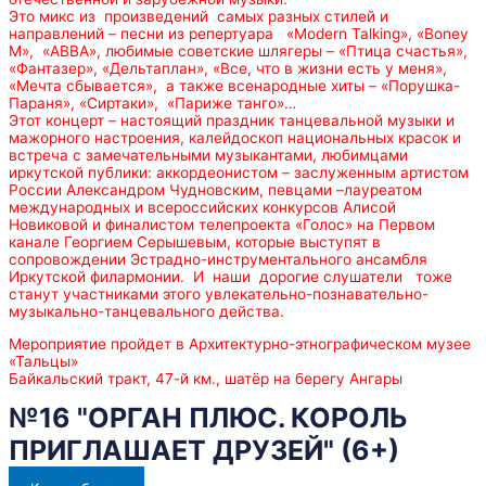
Это микс из произведений самых разных стилей и
направлений – песни из репертуара «Modern Talking», «Boney
M», «АВВА», любимые советские шлягеры – «Птица счастья»,
«Фантазер», «Дельтаплан», «Все, что в жизни есть у меня»,
«Мечта сбывается», а также всенародные хиты – «Порушка-
Параня», «Сиртаки», «Париже танго»…
Этот концерт – настоящий праздник танцевальной музыки и
мажорного настроения, калейдоскоп национальных красок и
встреча с замечательными музыкантами, любимцами
иркутской публики: аккордеонистом – заслуженным артистом
России Александром Чудновским, певцами –лауреатом
международных и всероссийских конкурсов Алисой
Новиковой и финалистом телепроекта «Голос» на Первом
канале Георгием Серышевым, которые выступят в
сопровождении Эстрадно-инструментального ансамбля
Иркутской филармонии. И наши дорогие слушатели тоже
станут участниками этого увлекательно-познавательно-
музыкально-танцевального действа.
Мероприятие пройдет в Архитектурно-этнографическом музее
«Тальцы»
Байкальский тракт, 47-й км., шатёр на берегу Ангары
№16 "ОРГАН ПЛЮС. КОРОЛЬ
ПРИГЛАШАЕТ ДРУЗЕЙ" (6+)