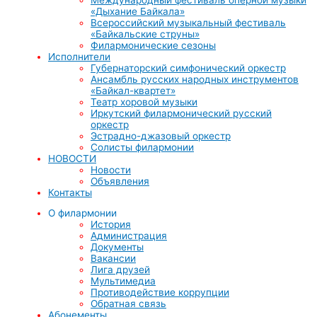
«Дыхание Байкала»
Всероссийский музыкальный фестиваль
«Байкальские струны»
Филармонические сезоны
Исполнители
Губернаторский симфонический оркестр
Ансамбль русских народных инструментов
«Байкал-квартет»
Театр хоровой музыки
Иркутский филармонический русский
оркестр
Эстрадно-джазовый оркестр
Солисты филармонии
НОВОСТИ
Новости
Объявления
Контакты
О филармонии
История
Администрация
Документы
Вакансии
Лига друзей
Мультимедиа
Противодействие коррупции
Обратная связь
Абонементы