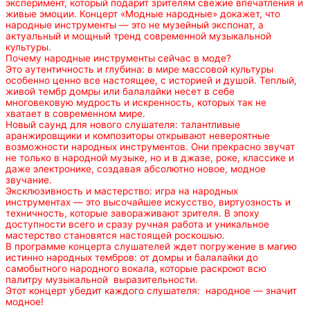
эксперимент, который подарит зрителям свежие впечатления и
живые эмоции. Концерт «Модные народные» докажет, что
народные инструменты — это не музейный экспонат, а
актуальный и мощный тренд современной музыкальной
культуры.
Почему народные инструменты сейчас в моде?
Это аутентичность и глубина: в мире массовой культуры
особенно ценно все настоящее, с историей и душой. Теплый,
живой тембр домры или балалайки несет в себе
многовековую мудрость и искренность, которых так не
хватает в современном мире.
Новый саунд для нового слушателя: талантливые
аранжировщики и композиторы открывают невероятные
возможности народных инструментов. Они прекрасно звучат
не только в народной музыке, но и в джазе, роке, классике и
даже электронике, создавая абсолютно новое, модное
звучание.
Эксклюзивность и мастерство: игра на народных
инструментах — это высочайшее искусство, виртуозность и
техничность, которые завораживают зрителя. В эпоху
доступности всего и сразу ручная работа и уникальное
мастерство становятся настоящей роскошью.
В программе концерта слушателей ждет погружение в магию
истинно народных тембров: от домры и балалайки до
самобытного народного вокала, которые раскроют всю
палитру музыкальной выразительности.
Этот концерт убедит каждого слушателя: народное — значит
модное!