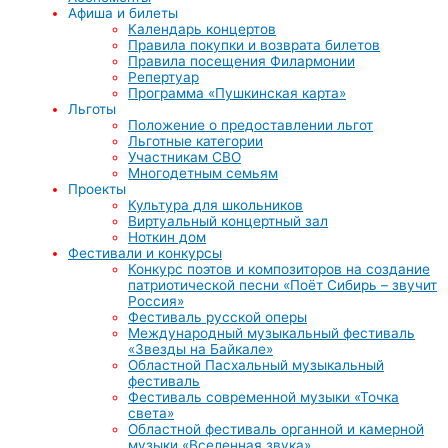
Афиша и билеты
Календарь концертов
Правила покупки и возврата билетов
Правила посещения Филармонии
Репертуар
Программа «Пушкинская карта»
Льготы
Положение о предоставлении льгот
Льготные категории
Участникам СВО
Многодетным семьям
Проекты
Культура для школьников
Виртуальный концертный зал
Ноткин дом
Фестивали и конкурсы
Конкурс поэтов и композиторов на создание
патриотической песни «Поёт Сибирь – звучит
Россия»
Фестиваль русской оперы
Международный музыкальный фестиваль
«Звезды на Байкале»
Областной Пасхальный музыкальный
фестиваль
Фестиваль современной музыки «Точка
света»
Областной фестиваль органной и камерной
музыки «Вселенная звука»