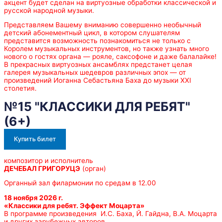
акцент будет сделан на виртуозные обработки классической и
русской народной музыки.
Представляем Вашему вниманию совершенно необычный
детский абонементный цикл, в котором слушателям
представится возможность познакомиться не только с
Королем музыкальных инструментов, но также узнать много
нового о гостях органа — рояле, саксофоне и даже балалайке!
В прекрасных виртуозных ансамблях предстанет целая
галерея музыкальных шедевров различных эпох — от
произведений Иоганна Себастьяна Баха до музыки XXI
столетия.
№15 "КЛАССИКИ ДЛЯ РЕБЯТ"
(6+)
Купить билет
композитор и исполнитель
ДЕЧЕБАЛ ГРИГОРУЦЭ
(орган)
Органный зал филармонии по средам в 12.00
18 ноября 2026 г.
«
Классики для ребят.
Эффект Моцарта»
В программе произведения И.С. Баха, Й. Гайдна, В.А. Моцарта
и других зарубежных авторов.