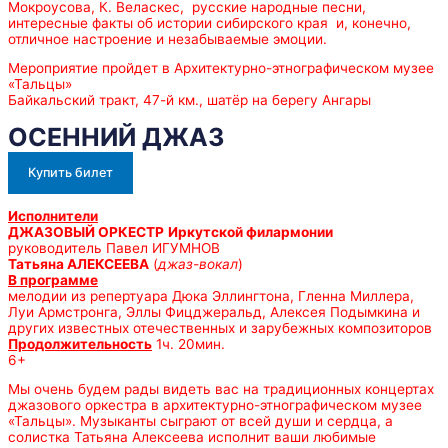
Мокроусова, К. Веласкес, русские народные песни,
интересные факты об истории сибирского края и, конечно,
отличное настроение и незабываемые эмоции.
Мероприятие пройдет в Архитектурно-этнографическом музее
«Тальцы»
Байкальский тракт, 47-й км., шатёр на берегу Ангары
ОСЕННИЙ ДЖАЗ
Купить билет
Исполнители
ДЖАЗОВЫЙ ОРКЕСТР
Иркутской филармонии
руководитель Павел ИГУМНОВ
Татьяна АЛЕКСЕЕВА
(
джаз-вокал
)
В программе
мелодии из репертуара Дюка Эллингтона, Гленна Миллера,
Луи Армстронга, Эллы Фицджеральд, Алексея Подымкина и
других известных отечественных и зарубежных композиторов
Продолжительность
1ч. 20мин.
6+
Мы очень будем рады видеть вас на традиционных концертах
джазового оркестра в архитектурно-этнографическом музее
«Тальцы». Музыканты сыграют от всей души и сердца, а
солистка Татьяна Алексеева исполнит ваши любимые