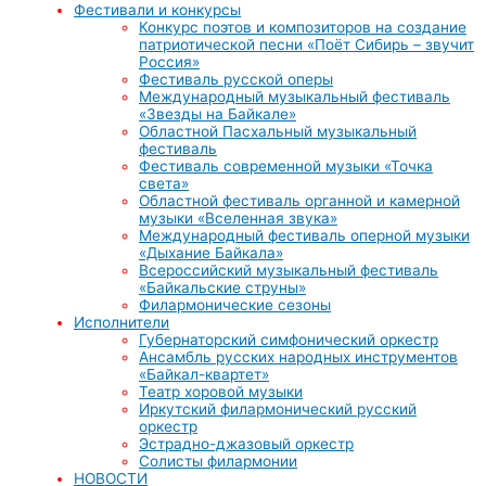
Фестивали и конкурсы
Конкурс поэтов и композиторов на создание
патриотической песни «Поёт Сибирь – звучит
Россия»
Фестиваль русской оперы
Международный музыкальный фестиваль
«Звезды на Байкале»
Областной Пасхальный музыкальный
фестиваль
Фестиваль современной музыки «Точка
света»
Областной фестиваль органной и камерной
музыки «Вселенная звука»
Международный фестиваль оперной музыки
«Дыхание Байкала»
Всероссийский музыкальный фестиваль
«Байкальские струны»
Филармонические сезоны
Исполнители
Губернаторский симфонический оркестр
Ансамбль русских народных инструментов
«Байкал-квартет»
Театр хоровой музыки
Иркутский филармонический русский
оркестр
Эстрадно-джазовый оркестр
Солисты филармонии
НОВОСТИ