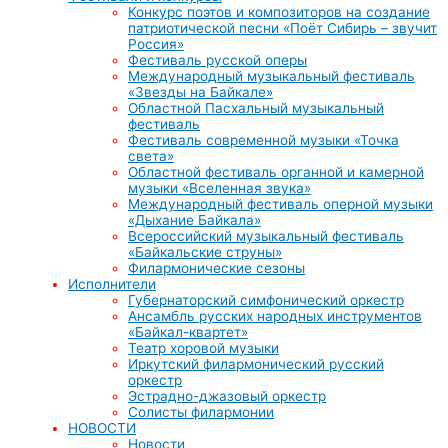
Конкурс поэтов и композиторов на создание
патриотической песни «Поёт Сибирь – звучит
Россия»
Фестиваль русской оперы
Международный музыкальный фестиваль
«Звезды на Байкале»
Областной Пасхальный музыкальный
фестиваль
Фестиваль современной музыки «Точка
света»
Областной фестиваль органной и камерной
музыки «Вселенная звука»
Международный фестиваль оперной музыки
«Дыхание Байкала»
Всероссийский музыкальный фестиваль
«Байкальские струны»
Филармонические сезоны
Исполнители
Губернаторский симфонический оркестр
Ансамбль русских народных инструментов
«Байкал-квартет»
Театр хоровой музыки
Иркутский филармонический русский
оркестр
Эстрадно-джазовый оркестр
Солисты филармонии
НОВОСТИ
Новости