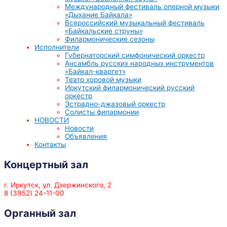
Международный фестиваль оперной музыки
«Дыхание Байкала»
Всероссийский музыкальный фестиваль
«Байкальские струны»
Филармонические сезоны
Исполнители
Губернаторский симфонический оркестр
Ансамбль русских народных инструментов
«Байкал-квартет»
Театр хоровой музыки
Иркутский филармонический русский
оркестр
Эстрадно-джазовый оркестр
Солисты филармонии
НОВОСТИ
Новости
Объявления
Контакты
Концертный зал
г. Иркутск, ул. Дзержинского, 2
8 (3952) 24-11-00
Органный зал