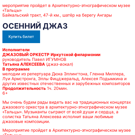
мероприятие пройдет в Архитектурно-этнографическом музее
«Тальцы»
Байкальский тракт, 47-й км., шатёр на берегу Ангары
ОСЕННИЙ ДЖАЗ
Купить билет
Исполнители
ДЖАЗОВЫЙ ОРКЕСТР
Иркутской филармонии
руководитель Павел ИГУМНОВ
Татьяна АЛЕКСЕЕВА
(
джаз-вокал
)
В программе
мелодии из репертуара Дюка Эллингтона, Гленна Миллера,
Луи Армстронга, Эллы Фицджеральд, Алексея Подымкина и
других известных отечественных и зарубежных композиторов
Продолжительность
1ч. 20мин.
6+
Мы очень будем рады видеть вас на традиционных концертах
джазового оркестра в архитектурно-этнографическом музее
«Тальцы». Музыканты сыграют от всей души и сердца, а
солистка Татьяна Алексеева исполнит ваши любимые
джазовые композиции.
Мероприятие пройдет в Архитектурно-этнографическом музее