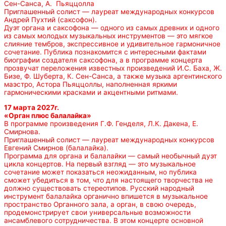
Сен-Санса, А. Пьяццолла
Приглашенный солист — лауреат международных конкурсов
Андрей Пухтий (саксофон).
Дуэт органа и саксофона — одного из самых древних и одного
из самых молодых музыкальных инструментов — это мягкое
слияние тембров, экспрессивное и удивительное гармоничное
сочетание. Публика познакомится с интересными фактами
биографии создателя саксофона, а в программе концерта
прозвучат переложения известных произведений И.С. Баха, Ж.
Бизе, Ф. Шуберта, К. Сен-Санса, а также музыка аргентинского
маэстро, Астора Пьяццоллы, наполненная яркими
гармоническими красками и акцентными ритмами.
17 марта 2027г.
«Орган плюс балалайка»
В программе произведения Г.Ф. Генделя, Л.К. Дакена, Е.
Смирнова.
Приглашенный солист — лауреат международных конкурсов
Евгений Смирнов (балалайка).
Программа для органа и балалайки — самый необычный дуэт
цикла концертов. На первый взгляд — это музыкальное
сочетание может показаться неожиданным, но публика
сможет убедиться в том, что для настоящего творчества не
должно существовать стереотипов. Русский народный
инструмент балалайка органично впишется в музыкальное
пространство Органного зала, а орган, в свою очередь,
продемонстрирует свои универсальные возможности
ансамблевого сотрудничества. В этом концерте основной