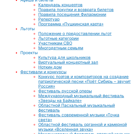
Календарь концертов
Правила покупки и возврата билетов
Правила посещения Филармонии
Репертуар
Программа «Пушкинская карта»
Льготы
Положение о предоставлении льгот
Льготные категории
Участникам СВО
Многодетным семьям
Проекты
Культура для школьников
Виртуальный концертный зал
Ноткин дом
Фестивали и конкурсы
Конкурс поэтов и композиторов на создание
патриотической песни «Поёт Сибирь – звучит
Россия»
Фестиваль русской оперы
Международный музыкальный фестиваль
«Звезды на Байкале»
Областной Пасхальный музыкальный
фестиваль
Фестиваль современной музыки «Точка
света»
Областной фестиваль органной и камерной
музыки «Вселенная звука»
Международный фестиваль оперной музыки