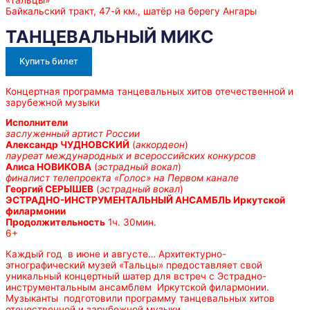
«Тальцы»
Байкальский тракт, 47-й км., шатёр на берегу Ангары
ТАНЦЕВАЛЬНЫЙ МИКС
Купить билет
Концертная программа танцевальных хитов отечественной и
зарубежной музыки
Исполнители
заслуженный артист России
Александр ЧУДНОВСКИЙ
(
аккордеон
)
лауреат международных и всероссийских конкурсов
Алиса НОВИКОВА
(
эстрадный вокал
)
финалист телепроекта «Голос» на Первом канале
Георгий СЕРЫШЕВ
(
эстрадный вокал
)
ЭСТРАДНО-ИНСТРУМЕНТАЛЬНЫЙ АНСАМБЛЬ Иркутской
филармонии
Продолжительность
1ч. 30мин.
6+
Каждый год в июне и августе… Архитектурно-
этнографический музей «Тальцы» предоставляет свой
уникальный концертный шатер для встреч с Эстрадно-
инструментальным ансамблем Иркутской филармонии.
Музыканты подготовили программу танцевальных хитов
отечественной и зарубежной музыки.