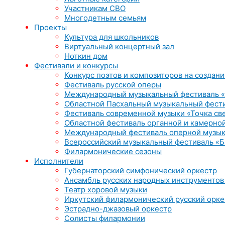
Участникам СВО
Многодетным семьям
Проекты
Культура для школьников
Виртуальный концертный зал
Ноткин дом
Фестивали и конкурсы
Конкурс поэтов и композиторов на создани
Фестиваль русской оперы
Международный музыкальный фестиваль «
Областной Пасхальный музыкальный фест
Фестиваль современной музыки «Точка св
Областной фестиваль органной и камерной
Международный фестиваль оперной музык
Всероссийский музыкальный фестиваль «Б
Филармонические сезоны
Исполнители
Губернаторский симфонический оркестр
Ансамбль русских народных инструментов
Театр хоровой музыки
Иркутский филармонический русский орке
Эстрадно-джазовый оркестр
Солисты филармонии