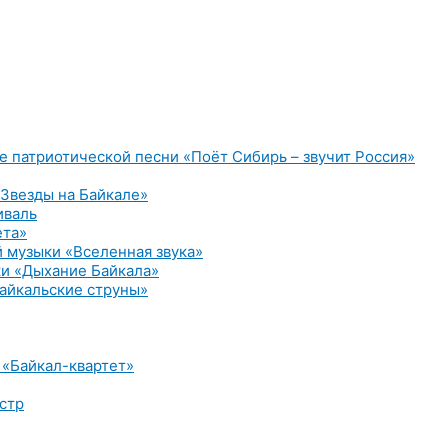
е патриотической песни «Поёт Сибирь – звучит Россия»
Звезды на Байкале»
иваль
ета»
 музыки «Вселенная звука»
и «Дыхание Байкала»
айкальские струны»
 «Байкал-квартет»
стр