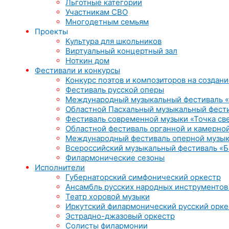
Льготные категории
Участникам СВО
Многодетным семьям
Проекты
Культура для школьников
Виртуальный концертный зал
Ноткин дом
Фестивали и конкурсы
Конкурс поэтов и композиторов на создани
Фестиваль русской оперы
Международный музыкальный фестиваль «
Областной Пасхальный музыкальный фест
Фестиваль современной музыки «Точка св
Областной фестиваль органной и камерной
Международный фестиваль оперной музык
Всероссийский музыкальный фестиваль «Б
Филармонические сезоны
Исполнители
Губернаторский симфонический оркестр
Ансамбль русских народных инструментов
Театр хоровой музыки
Иркутский филармонический русский орке
Эстрадно-джазовый оркестр
Солисты филармонии