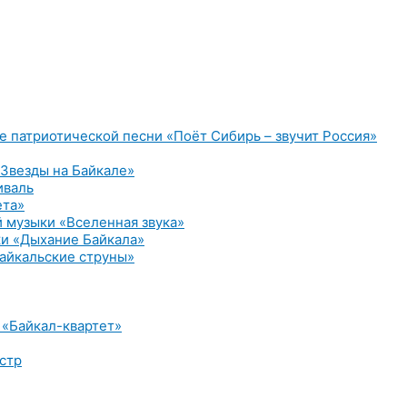
е патриотической песни «Поёт Сибирь – звучит Россия»
Звезды на Байкале»
иваль
ета»
 музыки «Вселенная звука»
и «Дыхание Байкала»
айкальские струны»
 «Байкал-квартет»
стр