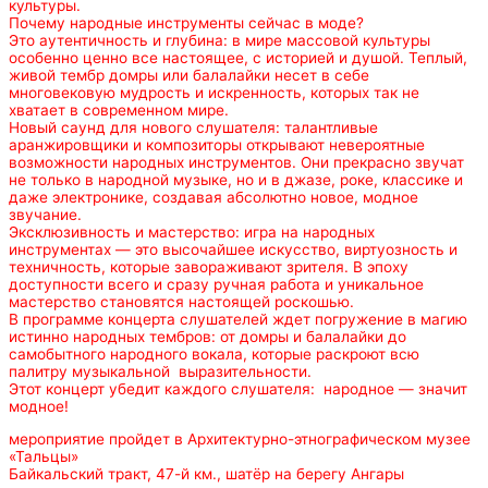
культуры.
Почему народные инструменты сейчас в моде?
Это аутентичность и глубина: в мире массовой культуры
особенно ценно все настоящее, с историей и душой. Теплый,
живой тембр домры или балалайки несет в себе
многовековую мудрость и искренность, которых так не
хватает в современном мире.
Новый саунд для нового слушателя: талантливые
аранжировщики и композиторы открывают невероятные
возможности народных инструментов. Они прекрасно звучат
не только в народной музыке, но и в джазе, роке, классике и
даже электронике, создавая абсолютно новое, модное
звучание.
Эксклюзивность и мастерство: игра на народных
инструментах — это высочайшее искусство, виртуозность и
техничность, которые завораживают зрителя. В эпоху
доступности всего и сразу ручная работа и уникальное
мастерство становятся настоящей роскошью.
В программе концерта слушателей ждет погружение в магию
истинно народных тембров: от домры и балалайки до
самобытного народного вокала, которые раскроют всю
палитру музыкальной выразительности.
Этот концерт убедит каждого слушателя: народное — значит
модное!
мероприятие пройдет в Архитектурно-этнографическом музее
«Тальцы»
Байкальский тракт, 47-й км., шатёр на берегу Ангары