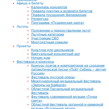
Афиша и билеты
Календарь концертов
Правила покупки и возврата билетов
Правила посещения Филармонии
Репертуар
Программа «Пушкинская карта»
Льготы
Положение о предоставлении льгот
Льготные категории
Участникам СВО
Многодетным семьям
Проекты
Культура для школьников
Виртуальный концертный зал
Ноткин дом
Фестивали и конкурсы
Конкурс поэтов и композиторов на создание
патриотической песни «Поёт Сибирь – звучит
Россия»
Фестиваль русской оперы
Международный музыкальный фестиваль
«Звезды на Байкале»
Областной Пасхальный музыкальный
фестиваль
Фестиваль современной музыки «Точка
света»
Областной фестиваль органной и камерной
музыки «Вселенная звука»