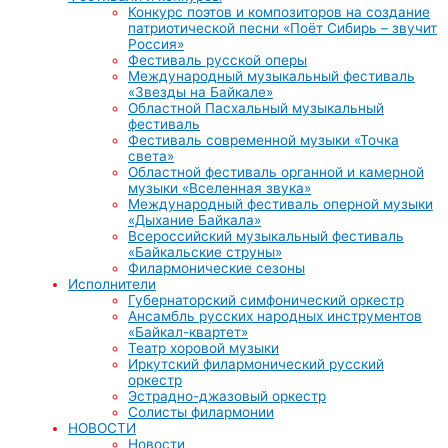
Конкурс поэтов и композиторов на создание
патриотической песни «Поёт Сибирь – звучит
Россия»
Фестиваль русской оперы
Международный музыкальный фестиваль
«Звезды на Байкале»
Областной Пасхальный музыкальный
фестиваль
Фестиваль современной музыки «Точка
света»
Областной фестиваль органной и камерной
музыки «Вселенная звука»
Международный фестиваль оперной музыки
«Дыхание Байкала»
Всероссийский музыкальный фестиваль
«Байкальские струны»
Филармонические сезоны
Исполнители
Губернаторский симфонический оркестр
Ансамбль русских народных инструментов
«Байкал-квартет»
Театр хоровой музыки
Иркутский филармонический русский
оркестр
Эстрадно-джазовый оркестр
Солисты филармонии
НОВОСТИ
Новости