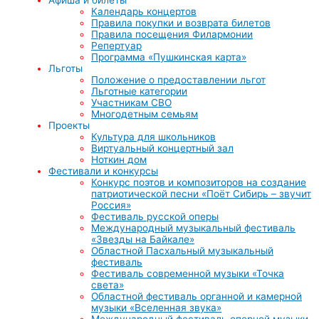
Календарь концертов
Правила покупки и возврата билетов
Правила посещения Филармонии
Репертуар
Программа «Пушкинская карта»
Льготы
Положение о предоставлении льгот
Льготные категории
Участникам СВО
Многодетным семьям
Проекты
Культура для школьников
Виртуальный концертный зал
Ноткин дом
Фестивали и конкурсы
Конкурс поэтов и композиторов на создание
патриотической песни «Поёт Сибирь – звучит
Россия»
Фестиваль русской оперы
Международный музыкальный фестиваль
«Звезды на Байкале»
Областной Пасхальный музыкальный
фестиваль
Фестиваль современной музыки «Точка
света»
Областной фестиваль органной и камерной
музыки «Вселенная звука»
Международный фестиваль оперной музыки