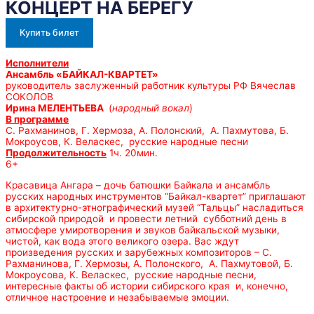
КОНЦЕРТ НА БЕРЕГУ
Купить билет
Исполнители
Ансамбль «БАЙКАЛ-КВАРТЕТ»
руководитель заслуженный работник культуры РФ Вячеслав
СОКОЛОВ
Ирина МЕЛЕНТЬЕВА
(
народный вокал
)
В программе
С. Рахманинов, Г. Хермоза, А. Полонский, А. Пахмутова, Б.
Мокроусов, К. Веласкес, русские народные песни
Продолжительность
1ч. 20мин.
6+
Красавица Ангара – дочь батюшки Байкала и ансамбль
русских народных инструментов “Байкал-квартет” приглашают
в архитектурно-этнографический музей “Тальцы” насладиться
сибирской природой и провести летний субботний день в
атмосфере умиротворения и звуков байкальской музыки,
чистой, как вода этого великого озера. Вас ждут
произведения русских и зарубежных композиторов – С.
Рахманинова, Г. Хермозы, А. Полонского, А. Пахмутовой, Б.
Мокроусова, К. Веласкес, русские народные песни,
интересные факты об истории сибирского края и, конечно,
отличное настроение и незабываемые эмоции.