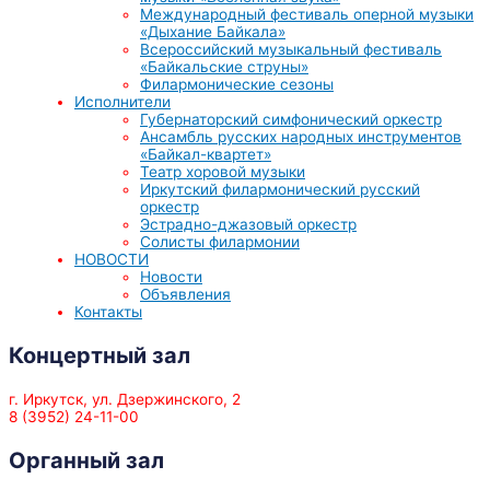
Международный фестиваль оперной музыки
«Дыхание Байкала»
Всероссийский музыкальный фестиваль
«Байкальские струны»
Филармонические сезоны
Исполнители
Губернаторский симфонический оркестр
Ансамбль русских народных инструментов
«Байкал-квартет»
Театр хоровой музыки
Иркутский филармонический русский
оркестр
Эстрадно-джазовый оркестр
Солисты филармонии
НОВОСТИ
Новости
Объявления
Контакты
Концертный зал
г. Иркутск, ул. Дзержинского, 2
8 (3952) 24-11-00
Органный зал