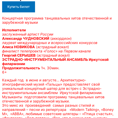
Купить билет
Концертная программа танцевальных хитов отечественной и
зарубежной музыки
Исполнители
заслуженный артист России
Александр ЧУДНОВСКИЙ
(
аккордеон
)
лауреат международных и всероссийских конкурсов
Алиса НОВИКОВА
(
эстрадный вокал
)
финалист телепроекта «Голос» на Первом канале
Георгий СЕРЫШЕВ
(
эстрадный вокал
)
ЭСТРАДНО-ИНСТРУМЕНТАЛЬНЫЙ АНСАМБЛЬ Иркутской
филармонии
Продолжительность
1ч. 30мин.
6+
Каждый год в июне и августе… Архитектурно-
этнографический музей «Тальцы» предоставляет свой
уникальный концертный шатер для встреч с Эстрадно-
инструментальным ансамблем Иркутской филармонии.
Музыканты подготовили программу танцевальных хитов
отечественной и зарубежной музыки.
Это микс из произведений самых разных стилей и
направлений – песни из репертуара «Modern Talking», «Boney
M», «АВВА», любимые советские шлягеры – «Птица счастья»,