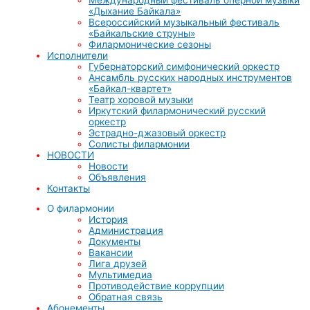
«Дыхание Байкала»
Всероссийский музыкальный фестиваль
«Байкальские струны»
Филармонические сезоны
Исполнители
Губернаторский симфонический оркестр
Ансамбль русских народных инструментов
«Байкал-квартет»
Театр хоровой музыки
Иркутский филармонический русский
оркестр
Эстрадно-джазовый оркестр
Солисты филармонии
НОВОСТИ
Новости
Объявления
Контакты
О филармонии
История
Администрация
Документы
Вакансии
Лига друзей
Мультимедиа
Противодействие коррупции
Обратная связь
Абонементы