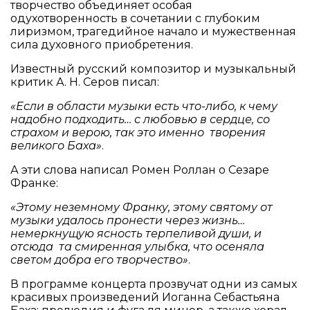
творчество объединяет особая
одухотворенность в сочетании с глубоким
лиризмом, трагедийное начало и мужественная
сила духовного приобретения.
Известный русский композитор и музыкальный
критик А. Н. Серов писал:
«Если в области музыки есть что-либо, к чему
надобно подходить… с любовью в сердце, со
страхом и верою, так это именно творения
великого Баха»
.
А эти слова написал Ромен Роллан о Сезаре
Франке:
«Этому неземному Франку, этому святому от
музыки удалось пронести через жизнь…
немеркнущую ясность терпеливой души, и
отсюда та смиренная улыбка, что осеняла
светом добра его творчество»
.
В программе концерта прозвучат одни из самых
красивых произведений Иоганна Себастьяна