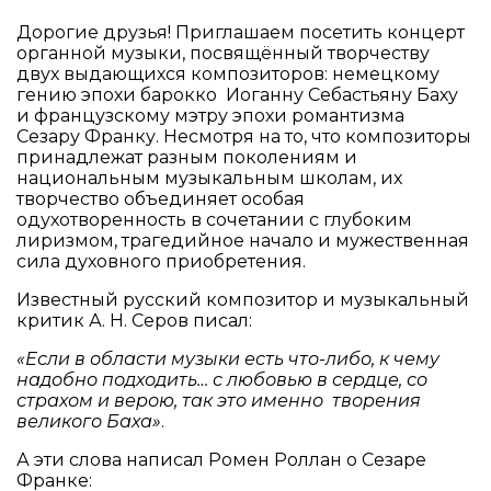
Дорогие друзья! Приглашаем посетить концерт
органной музыки, посвящённый творчеству
двух выдающихся композиторов: немецкому
гению эпохи барокко Иоганну Себастьяну Баху
и французскому мэтру эпохи романтизма
Сезару Франку. Несмотря на то, что композиторы
принадлежат разным поколениям и
национальным музыкальным школам, их
творчество объединяет особая
одухотворенность в сочетании с глубоким
лиризмом, трагедийное начало и мужественная
сила духовного приобретения.
Известный русский композитор и музыкальный
критик А. Н. Серов писал:
«Если в области музыки есть что-либо, к чему
надобно подходить… с любовью в сердце, со
страхом и верою, так это именно творения
великого Баха»
.
А эти слова написал Ромен Роллан о Сезаре
Франке: