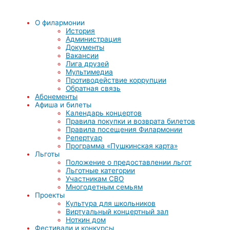
О филармонии
История
Администрация
Документы
Вакансии
Лига друзей
Мультимедиа
Противодействие коррупции
Обратная связь
Абонементы
Афиша и билеты
Календарь концертов
Правила покупки и возврата билетов
Правила посещения Филармонии
Репертуар
Программа «Пушкинская карта»
Льготы
Положение о предоставлении льгот
Льготные категории
Участникам СВО
Многодетным семьям
Проекты
Культура для школьников
Виртуальный концертный зал
Ноткин дом
Фестивали и конкурсы