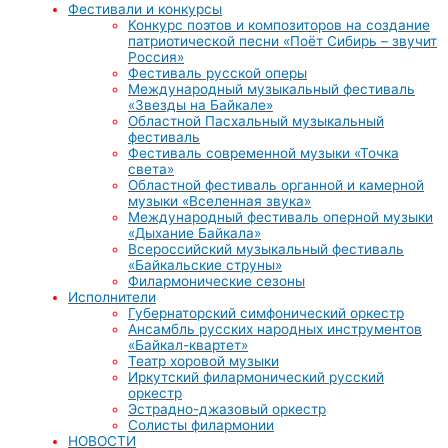
Фестивали и конкурсы
Конкурс поэтов и композиторов на создание
патриотической песни «Поёт Сибирь – звучит
Россия»
Фестиваль русской оперы
Международный музыкальный фестиваль
«Звезды на Байкале»
Областной Пасхальный музыкальный
фестиваль
Фестиваль современной музыки «Точка
света»
Областной фестиваль органной и камерной
музыки «Вселенная звука»
Международный фестиваль оперной музыки
«Дыхание Байкала»
Всероссийский музыкальный фестиваль
«Байкальские струны»
Филармонические сезоны
Исполнители
Губернаторский симфонический оркестр
Ансамбль русских народных инструментов
«Байкал-квартет»
Театр хоровой музыки
Иркутский филармонический русский
оркестр
Эстрадно-джазовый оркестр
Солисты филармонии
НОВОСТИ