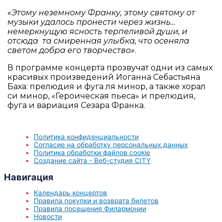
«Этому неземному Франку, этому святому от
музыки удалось пронести через жизнь…
немеркнущую ясность терпеливой души, и
отсюда та смиренная улыбка, что осеняла
светом добра его творчество»
.
В программе концерта прозвучат одни из самых
красивых произведений Иоганна Себастьяна
Баха: прелюдия и фуга ля минор, а также хорал
си минор, «Героическая пьеса» и прелюдия,
фуга и вариация Сезара Франка.
Политика конфиденциальности
Согласие на обработку персональных данных
Политика обработки файлов cookie
Создание сайта - Веб-студия CITY
Навигация
Календарь концертов
Правила покупки и возврата билетов
Правила посещения Филармонии
Новости