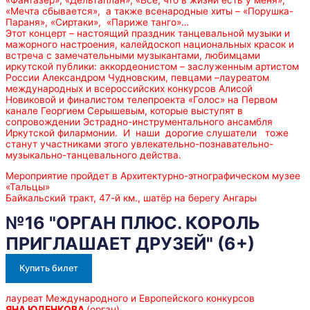
«Фантазер», «Дельтаплан», «Все, что в жизни есть у меня»,
«Мечта сбывается», а также всенародные хиты – «Порушка-
Параня», «Сиртаки», «Париже танго»…
Этот концерт – настоящий праздник танцевальной музыки и
мажорного настроения, калейдоскоп национальных красок и
встреча с замечательными музыкантами, любимцами
иркутской публики: аккордеонистом – заслуженным артистом
России Александром Чудновским, певцами –лауреатом
международных и всероссийских конкурсов Алисой
Новиковой и финалистом телепроекта «Голос» на Первом
канале Георгием Серышевым, которые выступят в
сопровождении Эстрадно-инструментального ансамбля
Иркутской филармонии. И наши дорогие слушатели тоже
станут участниками этого увлекательно-познавательно-
музыкально-танцевального действа.
Мероприятие пройдет в Архитектурно-этнографическом музее
«Тальцы»
Байкальский тракт, 47-й км., шатёр на берегу Ангары
№16 "ОРГАН ПЛЮС. КОРОЛЬ
ПРИГЛАШАЕТ ДРУЗЕЙ" (6+)
Купить билет
лауреат Международного и Европейского конкурсов
ЯНА ЮДЕНКОВА
(орган)