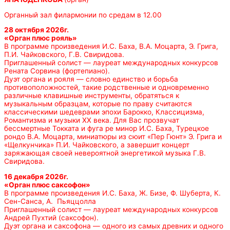
Органный зал филармонии по средам в 12.00
28 октября 2026г.
«Орган плюс рояль»
В программе произведения И.С. Баха, В.А. Моцарта, Э. Грига,
П.И. Чайковского, Г.В. Свиридова.
Приглашенный солист — лауреат международных конкурсов
Рената Сорвина (фортепиано).
Дуэт органа и рояля — словно единство и борьба
противоположностей, такие родственные и одновременно
различные клавишные инструменты, обратяться к
музыкальным образцам, которые по праву считаются
классическими шедеврами эпохи Барокко, Классицизма,
Романтизма и музыки ХХ века. Для Вас прозвучат
бессмертные Токката и фуга ре минор И.С. Баха, Турецкое
рондо В.А. Моцарта, миниатюры из сюит «Пер Гюнт» Э. Грига и
«Щелкунчика» П.И. Чайковского, а завершит концерт
заряжающая своей невероятной энергетикой музыка Г.В.
Свиридова.
16 декабря 2026г.
«Орган плюс саксофон»
В программе произведения И.С. Баха, Ж. Бизе, Ф. Шуберта, К.
Сен-Санса, А. Пьяццолла
Приглашенный солист — лауреат международных конкурсов
Андрей Пухтий (саксофон).
Дуэт органа и саксофона — одного из самых древних и одного