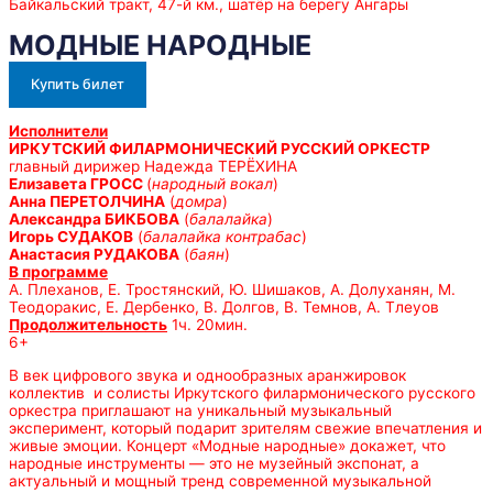
Байкальский тракт, 47-й км., шатёр на берегу Ангары
МОДНЫЕ НАРОДНЫЕ
Купить билет
Исполнители
ИРКУТСКИЙ ФИЛАРМОНИЧЕСКИЙ РУССКИЙ ОРКЕСТР
главный дирижер Надежда ТЕРЁХИНА
Елизавета ГРОСС
(
народный вокал
)
Анна ПЕРЕТОЛЧИНА
(
домра
)
Александра БИКБОВА
(
балалайка
)
Игорь СУДАКОВ
(
балалайка контрабас
)
Анастасия РУДАКОВА
(
баян
)
В программе
А. Плеханов, Е. Тростянский, Ю. Шишаков, А. Долуханян, М.
Теодоракис, Е. Дербенко, В. Долгов, В. Темнов, А. Тлеуов
Продолжительность
1ч. 20мин.
6+
В век цифрового звука и однообразных аранжировок
коллектив и солисты Иркутского филармонического русского
оркестра приглашают на уникальный музыкальный
эксперимент, который подарит зрителям свежие впечатления и
живые эмоции. Концерт «Модные народные» докажет, что
народные инструменты — это не музейный экспонат, а
актуальный и мощный тренд современной музыкальной