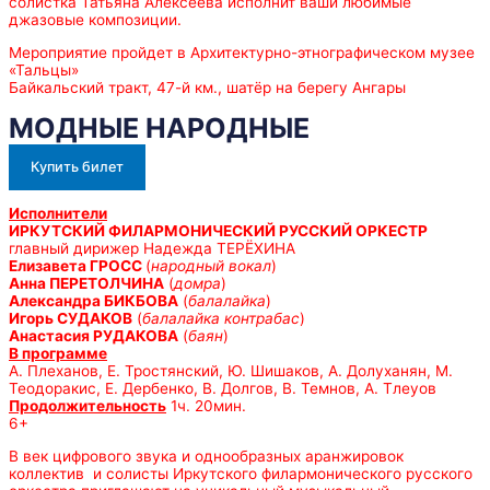
солистка Татьяна Алексеева исполнит ваши любимые
джазовые композиции.
Мероприятие пройдет в Архитектурно-этнографическом музее
«Тальцы»
Байкальский тракт, 47-й км., шатёр на берегу Ангары
МОДНЫЕ НАРОДНЫЕ
Купить билет
Исполнители
ИРКУТСКИЙ ФИЛАРМОНИЧЕСКИЙ РУССКИЙ ОРКЕСТР
главный дирижер Надежда ТЕРЁХИНА
Елизавета ГРОСС
(
народный вокал
)
Анна ПЕРЕТОЛЧИНА
(
домра
)
Александра БИКБОВА
(
балалайка
)
Игорь СУДАКОВ
(
балалайка контрабас
)
Анастасия РУДАКОВА
(
баян
)
В программе
А. Плеханов, Е. Тростянский, Ю. Шишаков, А. Долуханян, М.
Теодоракис, Е. Дербенко, В. Долгов, В. Темнов, А. Тлеуов
Продолжительность
1ч. 20мин.
6+
В век цифрового звука и однообразных аранжировок
коллектив и солисты Иркутского филармонического русского