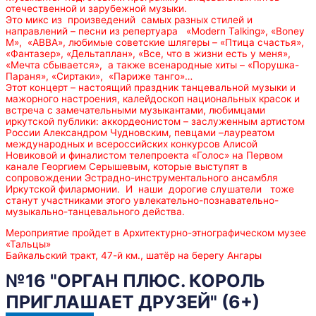
отечественной и зарубежной музыки.
Это микс из произведений самых разных стилей и
направлений – песни из репертуара «Modern Talking», «Boney
M», «АВВА», любимые советские шлягеры – «Птица счастья»,
«Фантазер», «Дельтаплан», «Все, что в жизни есть у меня»,
«Мечта сбывается», а также всенародные хиты – «Порушка-
Параня», «Сиртаки», «Париже танго»…
Этот концерт – настоящий праздник танцевальной музыки и
мажорного настроения, калейдоскоп национальных красок и
встреча с замечательными музыкантами, любимцами
иркутской публики: аккордеонистом – заслуженным артистом
России Александром Чудновским, певцами –лауреатом
международных и всероссийских конкурсов Алисой
Новиковой и финалистом телепроекта «Голос» на Первом
канале Георгием Серышевым, которые выступят в
сопровождении Эстрадно-инструментального ансамбля
Иркутской филармонии. И наши дорогие слушатели тоже
станут участниками этого увлекательно-познавательно-
музыкально-танцевального действа.
Мероприятие пройдет в Архитектурно-этнографическом музее
«Тальцы»
Байкальский тракт, 47-й км., шатёр на берегу Ангары
№16 "ОРГАН ПЛЮС. КОРОЛЬ
ПРИГЛАШАЕТ ДРУЗЕЙ" (6+)