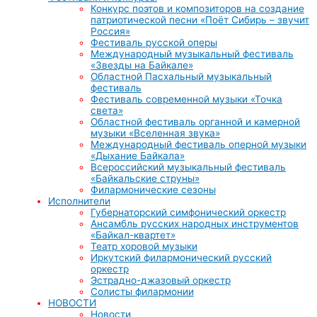
Конкурс поэтов и композиторов на создание
патриотической песни «Поёт Сибирь – звучит
Россия»
Фестиваль русской оперы
Международный музыкальный фестиваль
«Звезды на Байкале»
Областной Пасхальный музыкальный
фестиваль
Фестиваль современной музыки «Точка
света»
Областной фестиваль органной и камерной
музыки «Вселенная звука»
Международный фестиваль оперной музыки
«Дыхание Байкала»
Всероссийский музыкальный фестиваль
«Байкальские струны»
Филармонические сезоны
Исполнители
Губернаторский симфонический оркестр
Ансамбль русских народных инструментов
«Байкал-квартет»
Театр хоровой музыки
Иркутский филармонический русский
оркестр
Эстрадно-джазовый оркестр
Солисты филармонии
НОВОСТИ
Новости