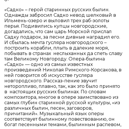
«Садко» – герой старинных русских былин.
Однажды забросил Садко невод шелковый в
Ильмень-озеро и выловил трех раб-золоты
перья. Подивились купцы новгородские,
догадались, что сам царь Морской прислал
Садку подарок, за песни дивные наградил его.
И сбылась мечта гусляра новгородского –
построить корабли, плыть в далекие моря,
побывать в странах неслыханных да спеть славу
там Великому Новгороду. Опера-былина
«Садко» — одно из самых известных
произведений Николая Римского-Корсакова, в
ней говорится об искусстве гусляра
новгородского. Рассказ-пение звучит
неторопливо, плавно, так, как это было принято
в настоящих русских былинах. По словам
композитора, многое в опере заимствовано из
самых глубин старинной русской культуры, «из
различных былин, песен, заговоров,
причитаний». Музыкальный язык оперы
соответствует былинному повествованию, он
богат песенными темами, былинным распевом,