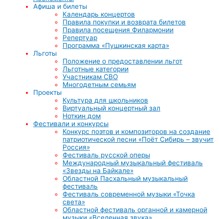
Афиша и билеты
Календарь концертов
Правила покупки и возврата билетов
Правила посещения Филармонии
Репертуар
Программа «Пушкинская карта»
Льготы
Положение о предоставлении льгот
Льготные категории
Участникам СВО
Многодетным семьям
Проекты
Культура для школьников
Виртуальный концертный зал
Ноткин дом
Фестивали и конкурсы
Конкурс поэтов и композиторов на создание
патриотической песни «Поёт Сибирь – звучит
Россия»
Фестиваль русской оперы
Международный музыкальный фестиваль
«Звезды на Байкале»
Областной Пасхальный музыкальный
фестиваль
Фестиваль современной музыки «Точка
света»
Областной фестиваль органной и камерной
музыки «Вселенная звука»