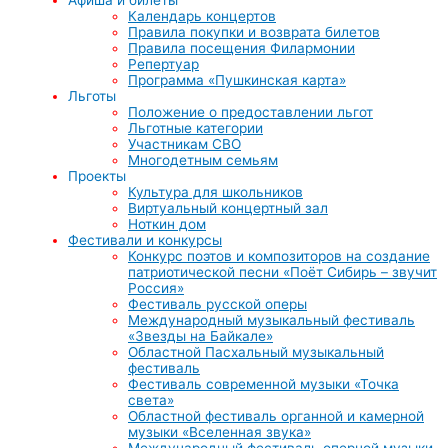
Календарь концертов
Правила покупки и возврата билетов
Правила посещения Филармонии
Репертуар
Программа «Пушкинская карта»
Льготы
Положение о предоставлении льгот
Льготные категории
Участникам СВО
Многодетным семьям
Проекты
Культура для школьников
Виртуальный концертный зал
Ноткин дом
Фестивали и конкурсы
Конкурс поэтов и композиторов на создание
патриотической песни «Поёт Сибирь – звучит
Россия»
Фестиваль русской оперы
Международный музыкальный фестиваль
«Звезды на Байкале»
Областной Пасхальный музыкальный
фестиваль
Фестиваль современной музыки «Точка
света»
Областной фестиваль органной и камерной
музыки «Вселенная звука»
Международный фестиваль оперной музыки