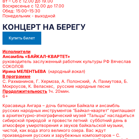
Вт – Сб с 12.00 до 19.00
Воскресенье с 12.00 до 17.00
Обед: 15:00–15:30
Понедельник - выходной
КОНЦЕРТ НА БЕРЕГУ
Купить билет
Исполнители
Ансамбль «БАЙКАЛ-КВАРТЕТ»
руководитель заслуженный работник культуры РФ Вячеслав
СОКОЛОВ
Ирина МЕЛЕНТЬЕВА
(
народный вокал
)
В программе
С. Рахманинов, Г. Хермоза, А. Полонский, А. Пахмутова, Б.
Мокроусов, К. Веласкес, русские народные песни
Продолжительность
1ч. 20мин.
6+
Красавица Ангара – дочь батюшки Байкала и ансамбль
русских народных инструментов “Байкал-квартет” приглашают
в архитектурно-этнографический музей “Тальцы” насладиться
сибирской природой и провести летний субботний день в
атмосфере умиротворения и звуков байкальской музыки,
чистой, как вода этого великого озера. Вас ждут
произведения русских и зарубежных композиторов – С.