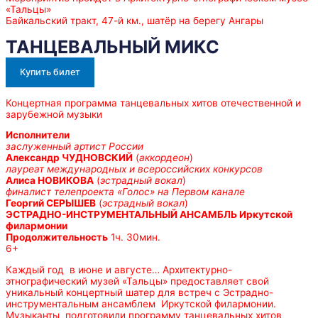
«Тальцы»
Байкальский тракт, 47-й км., шатёр на берегу Ангары
ТАНЦЕВАЛЬНЫЙ МИКС
Купить билет
Концертная программа танцевальных хитов отечественной и
зарубежной музыки
Исполнители
заслуженный артист России
Александр ЧУДНОВСКИЙ
(
аккордеон
)
лауреат международных и всероссийских конкурсов
Алиса НОВИКОВА
(
эстрадный вокал
)
финалист телепроекта «Голос» на Первом канале
Георгий СЕРЫШЕВ
(
эстрадный вокал
)
ЭСТРАДНО-ИНСТРУМЕНТАЛЬНЫЙ АНСАМБЛЬ Иркутской
филармонии
Продолжительность
1ч. 30мин.
6+
Каждый год в июне и августе… Архитектурно-
этнографический музей «Тальцы» предоставляет свой
уникальный концертный шатер для встреч с Эстрадно-
инструментальным ансамблем Иркутской филармонии.
Музыканты подготовили программу танцевальных хитов