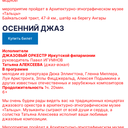
модное!
мероприятие пройдет в Архитектурно-этнографическом музее
«Тальцы»
Байкальский тракт, 47-й км., шатёр на берегу Ангары
ОСЕННИЙ ДЖАЗ
Купить билет
Исполнители
ДЖАЗОВЫЙ ОРКЕСТР
Иркутской филармонии
руководитель Павел ИГУМНОВ
Татьяна АЛЕКСЕЕВА
(
джаз-вокал
)
В программе
мелодии из репертуара Дюка Эллингтона, Гленна Миллера,
Луи Армстронга, Эллы Фицджеральд, Алексея Подымкина и
других известных отечественных и зарубежных композиторов
Продолжительность
1ч. 20мин.
6+
Мы очень будем рады видеть вас на традиционных концертах
джазового оркестра в архитектурно-этнографическом музее
«Тальцы». Музыканты сыграют от всей души и сердца, а
солистка Татьяна Алексеева исполнит ваши любимые
джазовые композиции.
Мероприятие пройдет в Архитектурно-этнографическом музее