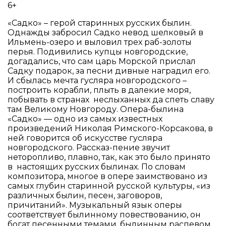
6+
«Садко» – герой старинных русских былин.
Однажды забросил Садко невод шелковый в
Ильмень-озеро и выловил трех раб-золоты
перья. Подивились купцы новгородские,
догадались, что сам царь Морской прислал
Садку подарок, за песни дивные наградил его.
И сбылась мечта гусляра новгородского –
построить корабли, плыть в далекие моря,
побывать в странах неслыханных да спеть славу
там Великому Новгороду. Опера-былина
«Садко» — одно из самых известных
произведений Николая Римского-Корсакова, в
ней говорится об искусстве гусляра
новгородского. Рассказ-пение звучит
неторопливо, плавно, так, как это было принято
в настоящих русских былинах. По словам
композитора, многое в опере заимствовано из
самых глубин старинной русской культуры, «из
различных былин, песен, заговоров,
причитаний». Музыкальный язык оперы
соответствует былинному повествованию, он
богат песенными темами, былинным распевом,