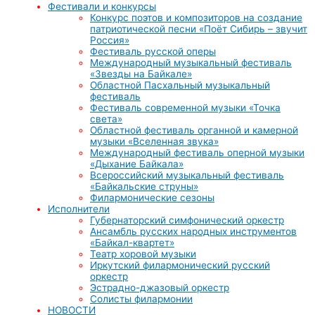
Фестивали и конкурсы
Конкурс поэтов и композиторов на создание
патриотической песни «Поёт Сибирь – звучит
Россия»
Фестиваль русской оперы
Международный музыкальный фестиваль
«Звезды на Байкале»
Областной Пасхальный музыкальный
фестиваль
Фестиваль современной музыки «Точка
света»
Областной фестиваль органной и камерной
музыки «Вселенная звука»
Международный фестиваль оперной музыки
«Дыхание Байкала»
Всероссийский музыкальный фестиваль
«Байкальские струны»
Филармонические сезоны
Исполнители
Губернаторский симфонический оркестр
Ансамбль русских народных инструментов
«Байкал-квартет»
Театр хоровой музыки
Иркутский филармонический русский
оркестр
Эстрадно-джазовый оркестр
Солисты филармонии
НОВОСТИ