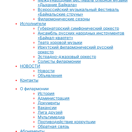
«Дыхание Байкала»
Всероссийский музыкальный фестиваль
«Байкальские струны»
Филармонические сезоны
Исполнители
Губернаторский симфонический оркестр
Ансамбль русских народных инструментов
«Байкал-квартет»
Театр хоровой музыки
Иркутский филармонический русский
оркестр
Эстрадно-джазовый оркестр
Солисты филармонии
НОВОСТИ
Новости
Объявления
Контакты
О филармонии
История
Администрация
Документы
Вакансии
Лига друзей
Мультимедиа
Противодействие коррупции
Обратная связь
Абонементы