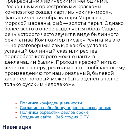
прекрасными лирическими мелодиями.
Роскошными оркестровыми красками
композитор создал картины «окиян-моря»,
фантастические образы царя Морского,
Морской царевны, рыб — золоты перья. Однако
более всего в опере выделяется образ Садко,
речь которого часто звучит в виде былинного
речитатива. Композитор писал: «Речитатив этот
— не разговорный язык, а как бы условно-
уставный былинный сказ или распев,
первообраз которого можно найти в
декламации былин. Проходя красной нитью
через всю оперу, речитатив этот сообщает всему
произведению тот национальный, былевой
характер, который может быть оценен вполне
только русским человеком».
Политика конфиденциальности
Согласие на обработку персональных данных
Политика обработки файлов cookie
Создание сайта - Веб-студия CITY
Навигация