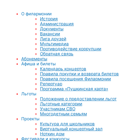
О филармонии
История
Администрация
Документы
Вакансии
Лига друзей
Мультимедиа
Противодействие коррупции
Обратная связь
Абонементы
Афиша и билеты
Календарь концертов
Правила покупки и возврата билетов
Правила посещения Филармонии
Репертуар
Программа «Пушкинская карта»
Льготы
Положение о предоставлении льгот
Льготные категории
Участникам СВО
Многодетным семьям
Проекты
Культура для школьников
Виртуальный концертный зал
Ноткин дом
Фестивали и конкурсы