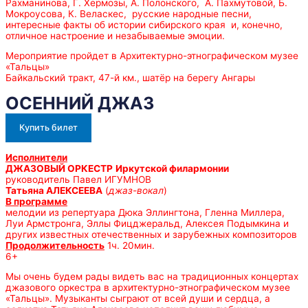
Рахманинова, Г. Хермозы, А. Полонского, А. Пахмутовой, Б.
Мокроусова, К. Веласкес, русские народные песни,
интересные факты об истории сибирского края и, конечно,
отличное настроение и незабываемые эмоции.
Мероприятие пройдет в Архитектурно-этнографическом музее
«Тальцы»
Байкальский тракт, 47-й км., шатёр на берегу Ангары
ОСЕННИЙ ДЖАЗ
Купить билет
Исполнители
ДЖАЗОВЫЙ ОРКЕСТР
Иркутской филармонии
руководитель Павел ИГУМНОВ
Татьяна АЛЕКСЕЕВА
(
джаз-вокал
)
В программе
мелодии из репертуара Дюка Эллингтона, Гленна Миллера,
Луи Армстронга, Эллы Фицджеральд, Алексея Подымкина и
других известных отечественных и зарубежных композиторов
Продолжительность
1ч. 20мин.
6+
Мы очень будем рады видеть вас на традиционных концертах
джазового оркестра в архитектурно-этнографическом музее
«Тальцы». Музыканты сыграют от всей души и сердца, а