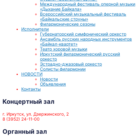
Международный фестиваль оперной музыки
«Дыхание Байкала»
Всероссийский музыкальный фестиваль
«Байкальские струны»
Филармонические сезоны
Исполнители
Губернаторский симфонический оркестр
Ансамбль русских народных инструментов
«Байкал-квартет»
Театр хоровой музыки
Иркутский филармонический русский
оркестр
Эстрадно-джазовый оркестр
Солисты филармонии
НОВОСТИ
Новости
Объявления
Контакты
Концертный зал
г. Иркутск, ул. Дзержинского, 2
8 (3952) 24-11-00
Органный зал