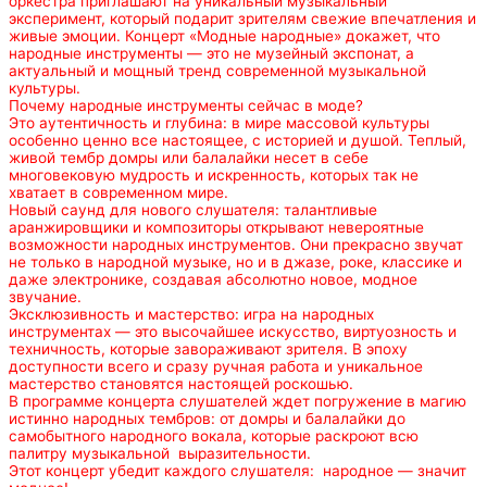
оркестра приглашают на уникальный музыкальный
эксперимент, который подарит зрителям свежие впечатления и
живые эмоции. Концерт «Модные народные» докажет, что
народные инструменты — это не музейный экспонат, а
актуальный и мощный тренд современной музыкальной
культуры.
Почему народные инструменты сейчас в моде?
Это аутентичность и глубина: в мире массовой культуры
особенно ценно все настоящее, с историей и душой. Теплый,
живой тембр домры или балалайки несет в себе
многовековую мудрость и искренность, которых так не
хватает в современном мире.
Новый саунд для нового слушателя: талантливые
аранжировщики и композиторы открывают невероятные
возможности народных инструментов. Они прекрасно звучат
не только в народной музыке, но и в джазе, роке, классике и
даже электронике, создавая абсолютно новое, модное
звучание.
Эксклюзивность и мастерство: игра на народных
инструментах — это высочайшее искусство, виртуозность и
техничность, которые завораживают зрителя. В эпоху
доступности всего и сразу ручная работа и уникальное
мастерство становятся настоящей роскошью.
В программе концерта слушателей ждет погружение в магию
истинно народных тембров: от домры и балалайки до
самобытного народного вокала, которые раскроют всю
палитру музыкальной выразительности.
Этот концерт убедит каждого слушателя: народное — значит