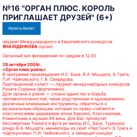
№16 "ОРГАН ПЛЮС. КОРОЛЬ
ПРИГЛАШАЕТ ДРУЗЕЙ" (6+)
Купить билет
лауреат Международного и Европейского конкурсов
ЯНА ЮДЕНКОВА
(орган)
Органный зал филармонии по средам в 12.00
28 октября 2026г.
«Орган плюс рояль»
В программе произведения И.С. Баха, В.А. Моцарта, Э. Грига,
П.И. Чайковского, Г.В. Свиридова.
Приглашенный солист — лауреат международных конкурсов
Рената Сорвина (фортепиано).
Дуэт органа и рояля — словно единство и борьба
противоположностей, такие родственные и одновременно
различные клавишные инструменты, обратяться к
музыкальным образцам, которые по праву считаются
классическими шедеврами эпохи Барокко, Классицизма,
Романтизма и музыки ХХ века. Для Вас прозвучат
бессмертные Токката и фуга ре минор И.С. Баха, Турецкое
рондо В.А. Моцарта, миниатюры из сюит «Пер Гюнт» Э. Грига и
«Щелкунчика» П.И. Чайковского, а завершит концерт