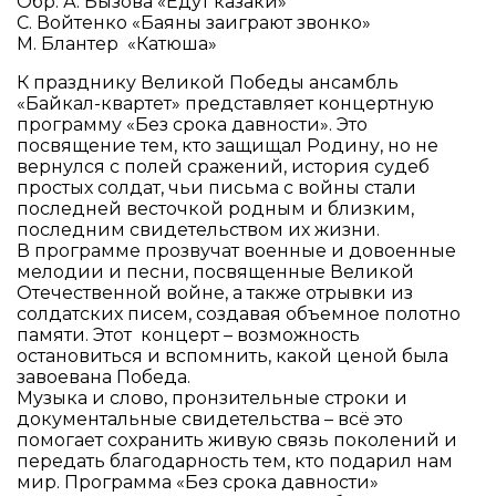
Обр. А. Бызова «Едут казаки»
С. Войтенко «Баяны заиграют звонко»
М. Блантер «Катюша»
К празднику Великой Победы ансамбль
«Байкал-квартет» представляет концертную
программу «Без срока давности». Это
посвящение тем, кто защищал Родину, но не
вернулся с полей сражений, история судеб
простых солдат, чьи письма с войны стали
последней весточкой родным и близким,
последним свидетельством их жизни.
В программе прозвучат военные и довоенные
мелодии и песни, посвященные Великой
Отечественной войне, а также отрывки из
солдатских писем, создавая объемное полотно
памяти. Этот концерт – возможность
остановиться и вспомнить, какой ценой была
завоевана Победа.
Музыка и слово, пронзительные строки и
документальные свидетельства – всё это
помогает сохранить живую связь поколений и
передать благодарность тем, кто подарил нам
мир. Программа «Без срока давности»