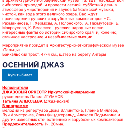
в архитектурно-этнографический музей “Тальцы” насладиться
сибирской природой и провести летний субботний день в
атмосфере умиротворения и звуков байкальской музыки,
чистой, как вода этого великого озера. Вас ждут
произведения русских и зарубежных композиторов – С.
Рахманинова, Г. Хермозы, А. Полонского, А. Пахмутовой, Б.
Мокроусова, К. Веласкес, русские народные песни,
интересные факты об истории сибирского края и, конечно,
отличное настроение и незабываемые эмоции.
Мероприятие пройдет в Архитектурно-этнографическом музее
«Тальцы»
Байкальский тракт, 47-й км., шатёр на берегу Ангары
ОСЕННИЙ ДЖАЗ
Купить билет
Исполнители
ДЖАЗОВЫЙ ОРКЕСТР
Иркутской филармонии
руководитель Павел ИГУМНОВ
Татьяна АЛЕКСЕЕВА
(
джаз-вокал
)
В программе
мелодии из репертуара Дюка Эллингтона, Гленна Миллера,
Луи Армстронга, Эллы Фицджеральд, Алексея Подымкина и
других известных отечественных и зарубежных композиторов
Продолжительность
1ч. 20мин.