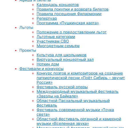
Календарь концертов
Правила покупки и возврата билетов
Правила посещения Филармонии
Репертуар
Программа «Пушкинская карта»
Льготы
Положение о предоставлении льгот
Льготные категории
Участникам СВО
Многодетным семьям
Проекты
Культура для школьников
Виртуальный концертный зал
Ноткин дом
Фестивали и конкурсы
Конкурс поэтов и композиторов на создание
патриотической песни «Поёт Сибирь – звучит
Россия»
Фестиваль русской оперы
Международный музыкальный фестиваль
«Звезды на Байкале»
Областной Пасхальный музыкальный
фестиваль
Фестиваль современной музыки «Точка
света»
Областной фестиваль органной и камерной
музыки «Вселенная звука»
Международный фестиваль оперной музыки