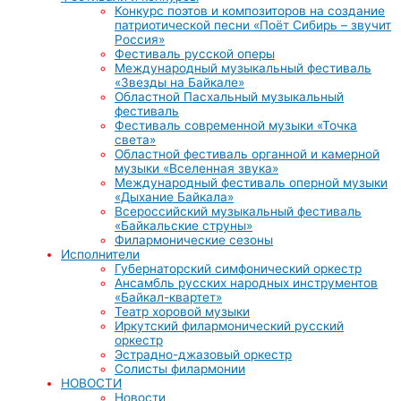
Конкурс поэтов и композиторов на создание
патриотической песни «Поёт Сибирь – звучит
Россия»
Фестиваль русской оперы
Международный музыкальный фестиваль
«Звезды на Байкале»
Областной Пасхальный музыкальный
фестиваль
Фестиваль современной музыки «Точка
света»
Областной фестиваль органной и камерной
музыки «Вселенная звука»
Международный фестиваль оперной музыки
«Дыхание Байкала»
Всероссийский музыкальный фестиваль
«Байкальские струны»
Филармонические сезоны
Исполнители
Губернаторский симфонический оркестр
Ансамбль русских народных инструментов
«Байкал-квартет»
Театр хоровой музыки
Иркутский филармонический русский
оркестр
Эстрадно-джазовый оркестр
Солисты филармонии
НОВОСТИ
Новости