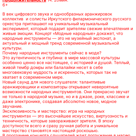
Продолжительность
1ч. 20мин.
6+
В век цифрового звука и однообразных аранжировок
коллектив и солисты Иркутского филармонического русского
оркестра приглашают на уникальный музыкальный
эксперимент, который подарит зрителям свежие впечатления и
живые эмоции. Концерт «Модные народные» докажет, что
народные инструменты — это не музейный экспонат, а
актуальный и мощный тренд современной музыкальной
культуры.
Почему народные инструменты сейчас в моде?
Это аутентичность и глубина: в мире массовой культуры
особенно ценно все настоящее, с историей и душой. Теплый,
живой тембр домры или балалайки несет в себе
многовековую мудрость и искренность, которых так не
хватает в современном мире.
Новый саунд для нового слушателя: талантливые
аранжировщики и композиторы открывают невероятные
возможности народных инструментов. Они прекрасно звучат
не только в народной музыке, но и в джазе, роке, классике и
даже электронике, создавая абсолютно новое, модное
звучание.
Эксклюзивность и мастерство: игра на народных
инструментах — это высочайшее искусство, виртуозность и
техничность, которые завораживают зрителя. В эпоху
доступности всего и сразу ручная работа и уникальное
мастерство становятся настоящей роскошью.
В программе концерта слушателей ждет погружение в магию