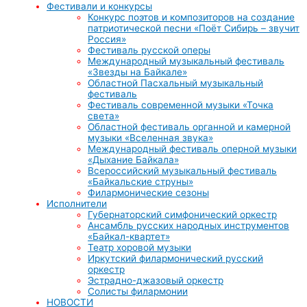
Фестивали и конкурсы
Конкурс поэтов и композиторов на создание
патриотической песни «Поёт Сибирь – звучит
Россия»
Фестиваль русской оперы
Международный музыкальный фестиваль
«Звезды на Байкале»
Областной Пасхальный музыкальный
фестиваль
Фестиваль современной музыки «Точка
света»
Областной фестиваль органной и камерной
музыки «Вселенная звука»
Международный фестиваль оперной музыки
«Дыхание Байкала»
Всероссийский музыкальный фестиваль
«Байкальские струны»
Филармонические сезоны
Исполнители
Губернаторский симфонический оркестр
Ансамбль русских народных инструментов
«Байкал-квартет»
Театр хоровой музыки
Иркутский филармонический русский
оркестр
Эстрадно-джазовый оркестр
Солисты филармонии
НОВОСТИ