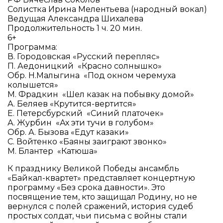
Солистка Ирина Мелентьева (народный вокал)
Ведущая Александра Шихалева
Продолжительность 1 ч. 20 мин.
6+
Программа:
В. Городовская «Русский перепляс»
П. Аедоницкий «Красно солнышко»
Обр. Н.Малыгина «Под окном черемуха
колышется»
М. Фрадкин «Шел казак на побывку домой»
А. Беляев «Крутится-вертится»
Е. Петерсбурский «Синий платочек»
А. Журбин «Ах эти тучи в голубом»
Обр. А. Бызова «Едут казаки»
С. Войтенко «Баяны заиграют звонко»
М. Блантер «Катюша»
К празднику Великой Победы ансамбль
«Байкал-квартет» представляет концертную
программу «Без срока давности». Это
посвящение тем, кто защищал Родину, но не
вернулся с полей сражений, история судеб
простых солдат, чьи письма с войны стали