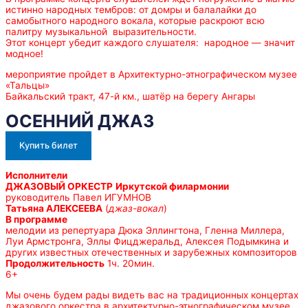
истинно народных тембров: от домры и балалайки до
самобытного народного вокала, которые раскроют всю
палитру музыкальной выразительности.
Этот концерт убедит каждого слушателя: народное — значит
модное!
мероприятие пройдет в Архитектурно-этнографическом музее
«Тальцы»
Байкальский тракт, 47-й км., шатёр на берегу Ангары
ОСЕННИЙ ДЖАЗ
Купить билет
Исполнители
ДЖАЗОВЫЙ ОРКЕСТР
Иркутской филармонии
руководитель Павел ИГУМНОВ
Татьяна АЛЕКСЕЕВА
(
джаз-вокал
)
В программе
мелодии из репертуара Дюка Эллингтона, Гленна Миллера,
Луи Армстронга, Эллы Фицджеральд, Алексея Подымкина и
других известных отечественных и зарубежных композиторов
Продолжительность
1ч. 20мин.
6+
Мы очень будем рады видеть вас на традиционных концертах
джазового оркестра в архитектурно-этнографическом музее