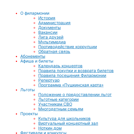
О филармонии
История
Администрация
Документы
Вакансии
Лига друзей
Мультимедиа
Противодействие коррупции
Обратная связь
Абонементы
Афиша и билеты
Календарь концертов
Правила покупки и возврата билетов
Правила посещения Филармонии
Репертуар
Программа «Пушкинская карта»
Льготы
Положение о предоставлении льгот
Льготные категории
Участникам СВО
Многодетным семьям
Проекты
Культура для школьников
Виртуальный концертный зал
Ноткин дом
Фестивали и конкурсы