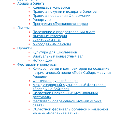
Афиша и билеты
Календарь концертов
Правила покупки и возврата билетов
Правила посещения Филармонии
Репертуар
Программа «Пушкинская карта»
Льготы
Положение о предоставлении льгот
Льготные категории
Участникам СВО
Многодетным семьям
Проекты
Культура для школьников
Виртуальный концертный зал
Ноткин дом
Фестивали и конкурсы
Конкурс поэтов и композиторов на создание
патриотической песни «Поёт Сибирь – звучит
Россия»
Фестиваль русской оперы
Международный музыкальный фестиваль
«Звезды на Байкале»
Областной Пасхальный музыкальный
фестиваль
Фестиваль современной музыки «Точка
света»
Областной фестиваль органной и камерной
музыки «Вселенная звука»