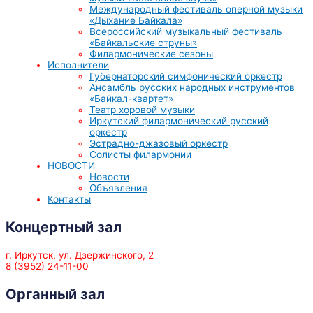
Международный фестиваль оперной музыки
«Дыхание Байкала»
Всероссийский музыкальный фестиваль
«Байкальские струны»
Филармонические сезоны
Исполнители
Губернаторский симфонический оркестр
Ансамбль русских народных инструментов
«Байкал-квартет»
Театр хоровой музыки
Иркутский филармонический русский
оркестр
Эстрадно-джазовый оркестр
Солисты филармонии
НОВОСТИ
Новости
Объявления
Контакты
Концертный зал
г. Иркутск, ул. Дзержинского, 2
8 (3952) 24-11-00
Органный зал