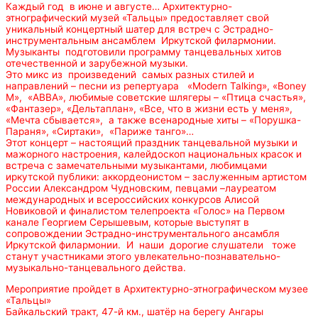
Каждый год в июне и августе… Архитектурно-
этнографический музей «Тальцы» предоставляет свой
уникальный концертный шатер для встреч с Эстрадно-
инструментальным ансамблем Иркутской филармонии.
Музыканты подготовили программу танцевальных хитов
отечественной и зарубежной музыки.
Это микс из произведений самых разных стилей и
направлений – песни из репертуара «Modern Talking», «Boney
M», «АВВА», любимые советские шлягеры – «Птица счастья»,
«Фантазер», «Дельтаплан», «Все, что в жизни есть у меня»,
«Мечта сбывается», а также всенародные хиты – «Порушка-
Параня», «Сиртаки», «Париже танго»…
Этот концерт – настоящий праздник танцевальной музыки и
мажорного настроения, калейдоскоп национальных красок и
встреча с замечательными музыкантами, любимцами
иркутской публики: аккордеонистом – заслуженным артистом
России Александром Чудновским, певцами –лауреатом
международных и всероссийских конкурсов Алисой
Новиковой и финалистом телепроекта «Голос» на Первом
канале Георгием Серышевым, которые выступят в
сопровождении Эстрадно-инструментального ансамбля
Иркутской филармонии. И наши дорогие слушатели тоже
станут участниками этого увлекательно-познавательно-
музыкально-танцевального действа.
Мероприятие пройдет в Архитектурно-этнографическом музее
«Тальцы»
Байкальский тракт, 47-й км., шатёр на берегу Ангары