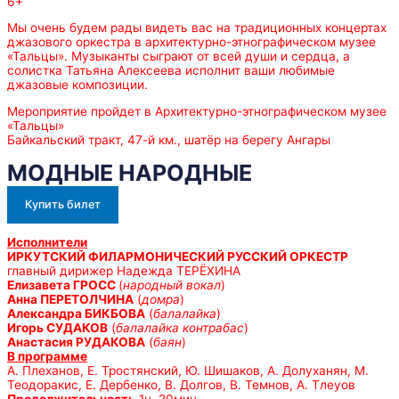
6+
Мы очень будем рады видеть вас на традиционных концертах
джазового оркестра в архитектурно-этнографическом музее
«Тальцы». Музыканты сыграют от всей души и сердца, а
солистка Татьяна Алексеева исполнит ваши любимые
джазовые композиции.
Мероприятие пройдет в Архитектурно-этнографическом музее
«Тальцы»
Байкальский тракт, 47-й км., шатёр на берегу Ангары
МОДНЫЕ НАРОДНЫЕ
Купить билет
Исполнители
ИРКУТСКИЙ ФИЛАРМОНИЧЕСКИЙ РУССКИЙ ОРКЕСТР
главный дирижер Надежда ТЕРЁХИНА
Елизавета ГРОСС
(
народный вокал
)
Анна ПЕРЕТОЛЧИНА
(
домра
)
Александра БИКБОВА
(
балалайка
)
Игорь СУДАКОВ
(
балалайка контрабас
)
Анастасия РУДАКОВА
(
баян
)
В программе
А. Плеханов, Е. Тростянский, Ю. Шишаков, А. Долуханян, М.
Теодоракис, Е. Дербенко, В. Долгов, В. Темнов, А. Тлеуов