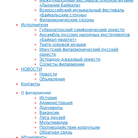
«Дыхание Байкала»
Всероссийский музыкальный фестиваль
«Байкальские струны»
Филармонические сезоны
Исполнители
Губернаторский симфонический оркестр
Ансамбль русских народных инструментов
«Байкал-квартет»
Театр хоровой музыки
Иркутский филармонический русский
оркестр
Эстрадно-джазовый оркестр
Солисты филармонии
НОВОСТИ
Новости
Объявления
Контакты
О филармонии
История
Администрация
Документы
Вакансии
Лига друзей
Мультимедиа
Противодействие коррупции
Обратная связь
Абонементы