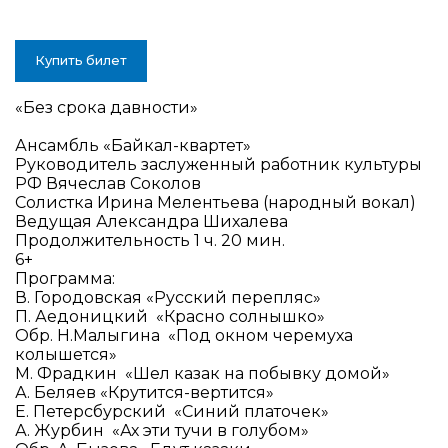
Купить билет
«Без срока давности»
Ансамбль «Байкал-квартет»
Руководитель заслуженный работник культуры
РФ Вячеслав Соколов
Солистка Ирина Мелентьева (народный вокал)
Ведущая Александра Шихалева
Продолжительность 1 ч. 20 мин.
6+
Программа:
В. Городовская «Русский перепляс»
П. Аедоницкий «Красно солнышко»
Обр. Н.Малыгина «Под окном черемуха
колышется»
М. Фрадкин «Шел казак на побывку домой»
А. Беляев «Крутится-вертится»
Е. Петерсбурский «Синий платочек»
А. Журбин «Ах эти тучи в голубом»