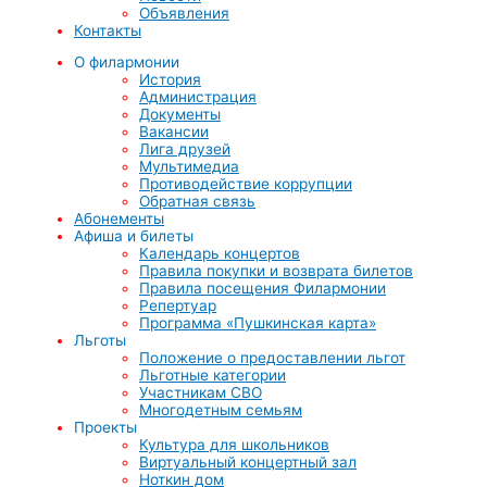
Объявления
Контакты
О филармонии
История
Администрация
Документы
Вакансии
Лига друзей
Мультимедиа
Противодействие коррупции
Обратная связь
Абонементы
Афиша и билеты
Календарь концертов
Правила покупки и возврата билетов
Правила посещения Филармонии
Репертуар
Программа «Пушкинская карта»
Льготы
Положение о предоставлении льгот
Льготные категории
Участникам СВО
Многодетным семьям
Проекты
Культура для школьников
Виртуальный концертный зал
Ноткин дом