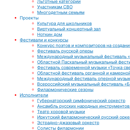
Льготные категории
Участникам СВО
Многодетным семьям
Проекты
Культура для школьников
Виртуальный концертный зал
Ноткин дом
Фестивали и конкурсы
Конкурс поэтов и композиторов на создани
Фестиваль русской оперы
Международный музыкальный фестиваль «
Областной Пасхальный музыкальный фест
Фестиваль современной музыки «Точка св
Областной фестиваль органной и камерной
Международный фестиваль оперной музык
Всероссийский музыкальный фестиваль «Б
Филармонические сезоны
Исполнители
Губернаторский симфонический оркестр
Ансамбль русских народных инструментов
Театр хоровой музыки
Иркутский филармонический русский орке
Эстрадно-джазовый оркестр
Солисты филармонии