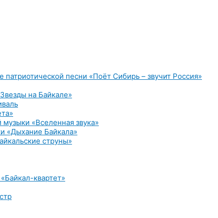
е патриотической песни «Поёт Сибирь – звучит Россия»
Звезды на Байкале»
иваль
ета»
 музыки «Вселенная звука»
и «Дыхание Байкала»
айкальские струны»
 «Байкал-квартет»
стр