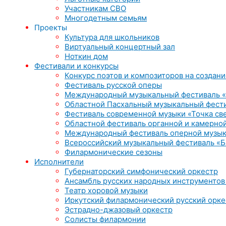
Участникам СВО
Многодетным семьям
Проекты
Культура для школьников
Виртуальный концертный зал
Ноткин дом
Фестивали и конкурсы
Конкурс поэтов и композиторов на создани
Фестиваль русской оперы
Международный музыкальный фестиваль «
Областной Пасхальный музыкальный фест
Фестиваль современной музыки «Точка св
Областной фестиваль органной и камерной
Международный фестиваль оперной музык
Всероссийский музыкальный фестиваль «Б
Филармонические сезоны
Исполнители
Губернаторский симфонический оркестр
Ансамбль русских народных инструментов
Театр хоровой музыки
Иркутский филармонический русский орке
Эстрадно-джазовый оркестр
Солисты филармонии