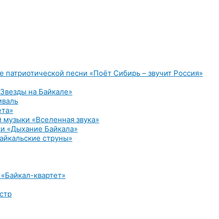
е патриотической песни «Поёт Сибирь – звучит Россия»
Звезды на Байкале»
иваль
ета»
 музыки «Вселенная звука»
и «Дыхание Байкала»
айкальские струны»
 «Байкал-квартет»
стр