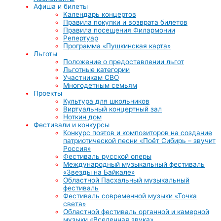
Афиша и билеты
Календарь концертов
Правила покупки и возврата билетов
Правила посещения Филармонии
Репертуар
Программа «Пушкинская карта»
Льготы
Положение о предоставлении льгот
Льготные категории
Участникам СВО
Многодетным семьям
Проекты
Культура для школьников
Виртуальный концертный зал
Ноткин дом
Фестивали и конкурсы
Конкурс поэтов и композиторов на создание
патриотической песни «Поёт Сибирь – звучит
Россия»
Фестиваль русской оперы
Международный музыкальный фестиваль
«Звезды на Байкале»
Областной Пасхальный музыкальный
фестиваль
Фестиваль современной музыки «Точка
света»
Областной фестиваль органной и камерной
музыки «Вселенная звука»