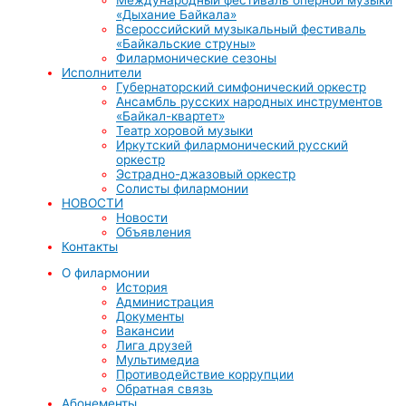
«Дыхание Байкала»
Всероссийский музыкальный фестиваль
«Байкальские струны»
Филармонические сезоны
Исполнители
Губернаторский симфонический оркестр
Ансамбль русских народных инструментов
«Байкал-квартет»
Театр хоровой музыки
Иркутский филармонический русский
оркестр
Эстрадно-джазовый оркестр
Солисты филармонии
НОВОСТИ
Новости
Объявления
Контакты
О филармонии
История
Администрация
Документы
Вакансии
Лига друзей
Мультимедиа
Противодействие коррупции
Обратная связь
Абонементы