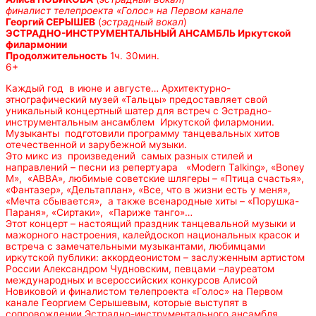
финалист телепроекта «Голос» на Первом канале
Георгий СЕРЫШЕВ
(
эстрадный вокал
)
ЭСТРАДНО-ИНСТРУМЕНТАЛЬНЫЙ АНСАМБЛЬ Иркутской
филармонии
Продолжительность
1ч. 30мин.
6+
Каждый год в июне и августе… Архитектурно-
этнографический музей «Тальцы» предоставляет свой
уникальный концертный шатер для встреч с Эстрадно-
инструментальным ансамблем Иркутской филармонии.
Музыканты подготовили программу танцевальных хитов
отечественной и зарубежной музыки.
Это микс из произведений самых разных стилей и
направлений – песни из репертуара «Modern Talking», «Boney
M», «АВВА», любимые советские шлягеры – «Птица счастья»,
«Фантазер», «Дельтаплан», «Все, что в жизни есть у меня»,
«Мечта сбывается», а также всенародные хиты – «Порушка-
Параня», «Сиртаки», «Париже танго»…
Этот концерт – настоящий праздник танцевальной музыки и
мажорного настроения, калейдоскоп национальных красок и
встреча с замечательными музыкантами, любимцами
иркутской публики: аккордеонистом – заслуженным артистом
России Александром Чудновским, певцами –лауреатом
международных и всероссийских конкурсов Алисой
Новиковой и финалистом телепроекта «Голос» на Первом
канале Георгием Серышевым, которые выступят в
сопровождении Эстрадно-инструментального ансамбля