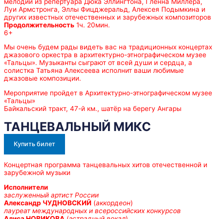
мелодии из репертуара Дюка Эллингтона, Гленна Миллера,
Луи Армстронга, Эллы Фицджеральд, Алексея Подымкина и
других известных отечественных и зарубежных композиторов
Продолжительность
1ч. 20мин.
6+
Мы очень будем рады видеть вас на традиционных концертах
джазового оркестра в архитектурно-этнографическом музее
«Тальцы». Музыканты сыграют от всей души и сердца, а
солистка Татьяна Алексеева исполнит ваши любимые
джазовые композиции.
Мероприятие пройдет в Архитектурно-этнографическом музее
«Тальцы»
Байкальский тракт, 47-й км., шатёр на берегу Ангары
ТАНЦЕВАЛЬНЫЙ МИКС
Купить билет
Концертная программа танцевальных хитов отечественной и
зарубежной музыки
Исполнители
заслуженный артист России
Александр ЧУДНОВСКИЙ
(
аккордеон
)
лауреат международных и всероссийских конкурсов
Алиса НОВИКОВА
(
эстрадный вокал
)