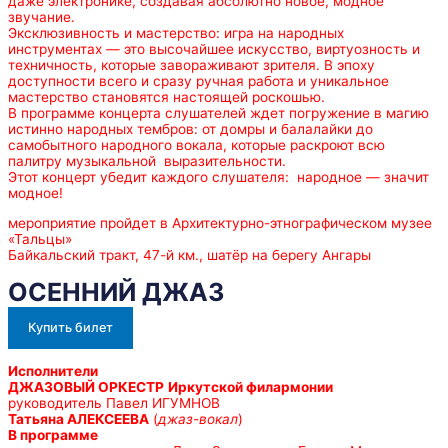
даже электронике, создавая абсолютно новое, модное
звучание.
Эксклюзивность и мастерство: игра на народных
инструментах — это высочайшее искусство, виртуозность и
техничность, которые завораживают зрителя. В эпоху
доступности всего и сразу ручная работа и уникальное
мастерство становятся настоящей роскошью.
В программе концерта слушателей ждет погружение в магию
истинно народных тембров: от домры и балалайки до
самобытного народного вокала, которые раскроют всю
палитру музыкальной выразительности.
Этот концерт убедит каждого слушателя: народное — значит
модное!
мероприятие пройдет в Архитектурно-этнографическом музее
«Тальцы»
Байкальский тракт, 47-й км., шатёр на берегу Ангары
ОСЕННИЙ ДЖАЗ
Купить билет
Исполнители
ДЖАЗОВЫЙ ОРКЕСТР
Иркутской филармонии
руководитель Павел ИГУМНОВ
Татьяна АЛЕКСЕЕВА
(
джаз-вокал
)
В программе