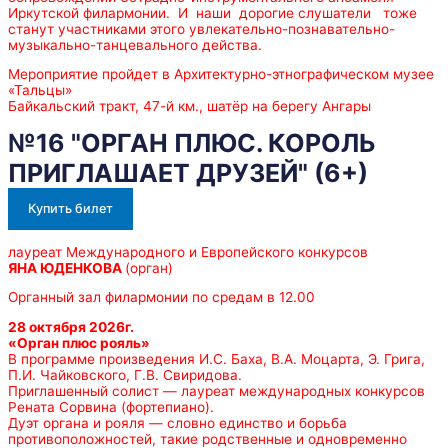
Иркутской филармонии. И наши дорогие слушатели тоже
станут участниками этого увлекательно-познавательно-
музыкально-танцевального действа.
Мероприятие пройдет в Архитектурно-этнографическом музее
«Тальцы»
Байкальский тракт, 47-й км., шатёр на берегу Ангары
№16 "ОРГАН ПЛЮС. КОРОЛЬ
ПРИГЛАШАЕТ ДРУЗЕЙ" (6+)
Купить билет
лауреат Международного и Европейского конкурсов
ЯНА ЮДЕНКОВА
(орган)
Органный зал филармонии по средам в 12.00
28 октября 2026г.
«Орган плюс рояль»
В программе произведения И.С. Баха, В.А. Моцарта, Э. Грига,
П.И. Чайковского, Г.В. Свиридова.
Приглашенный солист — лауреат международных конкурсов
Рената Сорвина (фортепиано).
Дуэт органа и рояля — словно единство и борьба
противоположностей, такие родственные и одновременно