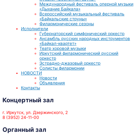
Международный фестиваль оперной музыки
«Дыхание Байкала»
Всероссийский музыкальный фестиваль
«Байкальские струны»
Филармонические сезоны
Исполнители
Губернаторский симфонический оркестр
Ансамбль русских народных инструментов
«Байкал-квартет»
Театр хоровой музыки
Иркутский филармонический русский
оркестр
Эстрадно-джазовый оркестр
Солисты филармонии
НОВОСТИ
Новости
Объявления
Контакты
Концертный зал
г. Иркутск, ул. Дзержинского, 2
8 (3952) 24-11-00
Органный зал