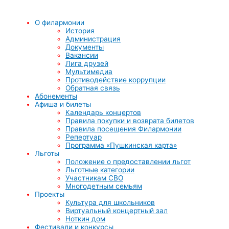
О филармонии
История
Администрация
Документы
Вакансии
Лига друзей
Мультимедиа
Противодействие коррупции
Обратная связь
Абонементы
Афиша и билеты
Календарь концертов
Правила покупки и возврата билетов
Правила посещения Филармонии
Репертуар
Программа «Пушкинская карта»
Льготы
Положение о предоставлении льгот
Льготные категории
Участникам СВО
Многодетным семьям
Проекты
Культура для школьников
Виртуальный концертный зал
Ноткин дом
Фестивали и конкурсы