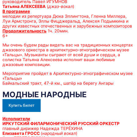
руководитель Павел ИГУМНОВ
Татьяна АЛЕКСЕЕВА
(
джаз-вокал
)
В программе
мелодии из репертуара Дюка Эллингтона, Гленна Миллера,
Луи Армстронга, Эллы Фицджеральд, Алексея Подымкина и
других известных отечественных и зарубежных композиторов
Продолжительность
1ч. 20мин.
6+
Мы очень будем рады видеть вас на традиционных концертах
джазового оркестра в архитектурно-этнографическом музее
«Тальцы». Музыканты сыграют от всей души и сердца, а
солистка Татьяна Алексеева исполнит ваши любимые
джазовые композиции.
Мероприятие пройдет в Архитектурно-этнографическом музее
«Тальцы»
Байкальский тракт, 47-й км., шатёр на берегу Ангары
МОДНЫЕ НАРОДНЫЕ
Купить билет
Исполнители
ИРКУТСКИЙ ФИЛАРМОНИЧЕСКИЙ РУССКИЙ ОРКЕСТР
главный дирижер Надежда ТЕРЁХИНА
Елизавета ГРОСС
(
народный вокал
)