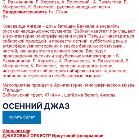
С. Рахманинов, Г. Хермоза, А. Полонский, А. Пахмутова, Б.
Мокроусов, К. Веласкес, русские народные песни
Продолжительность
1ч. 20мин.
6+
Красавица Ангара – дочь батюшки Байкала и ансамбль
русских народных инструментов “Байкал-квартет” приглашают
в архитектурно-этнографический музей “Тальцы” насладиться
сибирской природой и провести летний субботний день в
атмосфере умиротворения и звуков байкальской музыки,
чистой, как вода этого великого озера. Вас ждут
произведения русских и зарубежных композиторов – С.
Рахманинова, Г. Хермозы, А. Полонского, А. Пахмутовой, Б.
Мокроусова, К. Веласкес, русские народные песни,
интересные факты об истории сибирского края и, конечно,
отличное настроение и незабываемые эмоции.
Мероприятие пройдет в Архитектурно-этнографическом музее
«Тальцы»
Байкальский тракт, 47-й км., шатёр на берегу Ангары
ОСЕННИЙ ДЖАЗ
Купить билет
Исполнители
ДЖАЗОВЫЙ ОРКЕСТР
Иркутской филармонии