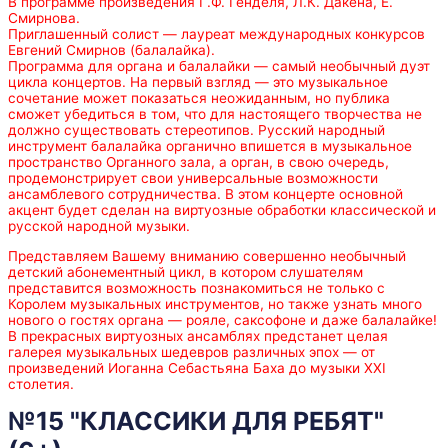
В программе произведения Г.Ф. Генделя, Л.К. Дакена, Е.
Смирнова.
Приглашенный солист — лауреат международных конкурсов
Евгений Смирнов (балалайка).
Программа для органа и балалайки — самый необычный дуэт
цикла концертов. На первый взгляд — это музыкальное
сочетание может показаться неожиданным, но публика
сможет убедиться в том, что для настоящего творчества не
должно существовать стереотипов. Русский народный
инструмент балалайка органично впишется в музыкальное
пространство Органного зала, а орган, в свою очередь,
продемонстрирует свои универсальные возможности
ансамблевого сотрудничества. В этом концерте основной
акцент будет сделан на виртуозные обработки классической и
русской народной музыки.
Представляем Вашему вниманию совершенно необычный
детский абонементный цикл, в котором слушателям
представится возможность познакомиться не только с
Королем музыкальных инструментов, но также узнать много
нового о гостях органа — рояле, саксофоне и даже балалайке!
В прекрасных виртуозных ансамблях предстанет целая
галерея музыкальных шедевров различных эпох — от
произведений Иоганна Себастьяна Баха до музыки XXI
столетия.
№15 "КЛАССИКИ ДЛЯ РЕБЯТ"