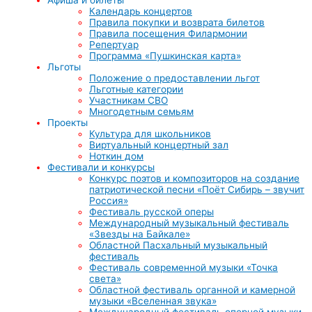
Календарь концертов
Правила покупки и возврата билетов
Правила посещения Филармонии
Репертуар
Программа «Пушкинская карта»
Льготы
Положение о предоставлении льгот
Льготные категории
Участникам СВО
Многодетным семьям
Проекты
Культура для школьников
Виртуальный концертный зал
Ноткин дом
Фестивали и конкурсы
Конкурс поэтов и композиторов на создание
патриотической песни «Поёт Сибирь – звучит
Россия»
Фестиваль русской оперы
Международный музыкальный фестиваль
«Звезды на Байкале»
Областной Пасхальный музыкальный
фестиваль
Фестиваль современной музыки «Точка
света»
Областной фестиваль органной и камерной
музыки «Вселенная звука»
Международный фестиваль оперной музыки