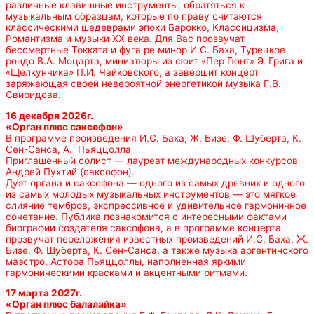
различные клавишные инструменты, обратяться к
музыкальным образцам, которые по праву считаются
классическими шедеврами эпохи Барокко, Классицизма,
Романтизма и музыки ХХ века. Для Вас прозвучат
бессмертные Токката и фуга ре минор И.С. Баха, Турецкое
рондо В.А. Моцарта, миниатюры из сюит «Пер Гюнт» Э. Грига и
«Щелкунчика» П.И. Чайковского, а завершит концерт
заряжающая своей невероятной энергетикой музыка Г.В.
Свиридова.
16 декабря 2026г.
«Орган плюс саксофон»
В программе произведения И.С. Баха, Ж. Бизе, Ф. Шуберта, К.
Сен-Санса, А. Пьяццолла
Приглашенный солист — лауреат международных конкурсов
Андрей Пухтий (саксофон).
Дуэт органа и саксофона — одного из самых древних и одного
из самых молодых музыкальных инструментов — это мягкое
слияние тембров, экспрессивное и удивительное гармоничное
сочетание. Публика познакомится с интересными фактами
биографии создателя саксофона, а в программе концерта
прозвучат переложения известных произведений И.С. Баха, Ж.
Бизе, Ф. Шуберта, К. Сен-Санса, а также музыка аргентинского
маэстро, Астора Пьяццоллы, наполненная яркими
гармоническими красками и акцентными ритмами.
17 марта 2027г.
«Орган плюс балалайка»