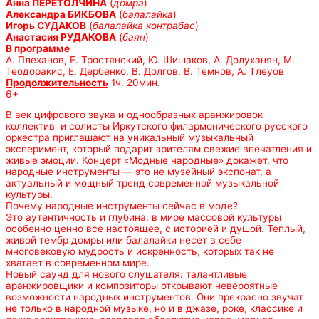
Анна ПЕРЕТОЛЧИНА
(
домра
)
Александра БИКБОВА
(
балалайка
)
Игорь СУДАКОВ
(
балалайка контрабас
)
Анастасия РУДАКОВА
(
баян
)
В программе
А. Плеханов, Е. Тростянский, Ю. Шишаков, А. Долуханян, М.
Теодоракис, Е. Дербенко, В. Долгов, В. Темнов, А. Тлеуов
Продолжительность
1ч. 20мин.
6+
В век цифрового звука и однообразных аранжировок
коллектив и солисты Иркутского филармонического русского
оркестра приглашают на уникальный музыкальный
эксперимент, который подарит зрителям свежие впечатления и
живые эмоции. Концерт «Модные народные» докажет, что
народные инструменты — это не музейный экспонат, а
актуальный и мощный тренд современной музыкальной
культуры.
Почему народные инструменты сейчас в моде?
Это аутентичность и глубина: в мире массовой культуры
особенно ценно все настоящее, с историей и душой. Теплый,
живой тембр домры или балалайки несет в себе
многовековую мудрость и искренность, которых так не
хватает в современном мире.
Новый саунд для нового слушателя: талантливые
аранжировщики и композиторы открывают невероятные
возможности народных инструментов. Они прекрасно звучат
не только в народной музыке, но и в джазе, роке, классике и