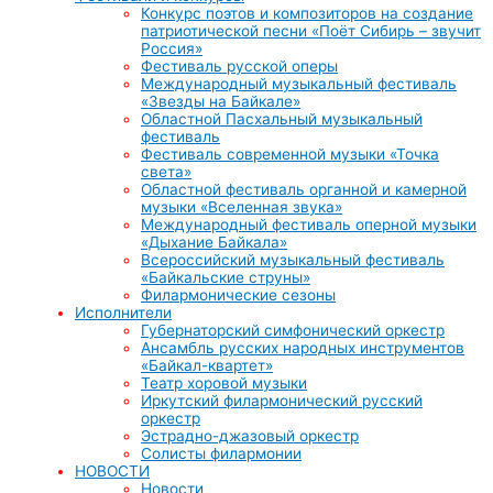
Конкурс поэтов и композиторов на создание
патриотической песни «Поёт Сибирь – звучит
Россия»
Фестиваль русской оперы
Международный музыкальный фестиваль
«Звезды на Байкале»
Областной Пасхальный музыкальный
фестиваль
Фестиваль современной музыки «Точка
света»
Областной фестиваль органной и камерной
музыки «Вселенная звука»
Международный фестиваль оперной музыки
«Дыхание Байкала»
Всероссийский музыкальный фестиваль
«Байкальские струны»
Филармонические сезоны
Исполнители
Губернаторский симфонический оркестр
Ансамбль русских народных инструментов
«Байкал-квартет»
Театр хоровой музыки
Иркутский филармонический русский
оркестр
Эстрадно-джазовый оркестр
Солисты филармонии
НОВОСТИ
Новости