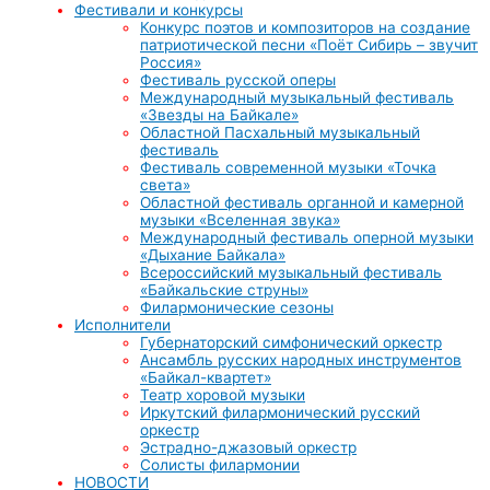
Фестивали и конкурсы
Конкурс поэтов и композиторов на создание
патриотической песни «Поёт Сибирь – звучит
Россия»
Фестиваль русской оперы
Международный музыкальный фестиваль
«Звезды на Байкале»
Областной Пасхальный музыкальный
фестиваль
Фестиваль современной музыки «Точка
света»
Областной фестиваль органной и камерной
музыки «Вселенная звука»
Международный фестиваль оперной музыки
«Дыхание Байкала»
Всероссийский музыкальный фестиваль
«Байкальские струны»
Филармонические сезоны
Исполнители
Губернаторский симфонический оркестр
Ансамбль русских народных инструментов
«Байкал-квартет»
Театр хоровой музыки
Иркутский филармонический русский
оркестр
Эстрадно-джазовый оркестр
Солисты филармонии
НОВОСТИ