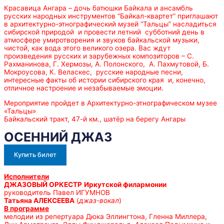
Красавица Ангара – дочь батюшки Байкала и ансамбль
русских народных инструментов “Байкал-квартет” приглашают
в архитектурно-этнографический музей “Тальцы” насладиться
сибирской природой и провести летний субботний день в
атмосфере умиротворения и звуков байкальской музыки,
чистой, как вода этого великого озера. Вас ждут
произведения русских и зарубежных композиторов – С.
Рахманинова, Г. Хермозы, А. Полонского, А. Пахмутовой, Б.
Мокроусова, К. Веласкес, русские народные песни,
интересные факты об истории сибирского края и, конечно,
отличное настроение и незабываемые эмоции.
Мероприятие пройдет в Архитектурно-этнографическом музее
«Тальцы»
Байкальский тракт, 47-й км., шатёр на берегу Ангары
ОСЕННИЙ ДЖАЗ
Купить билет
Исполнители
ДЖАЗОВЫЙ ОРКЕСТР
Иркутской филармонии
руководитель Павел ИГУМНОВ
Татьяна АЛЕКСЕЕВА
(
джаз-вокал
)
В программе
мелодии из репертуара Дюка Эллингтона, Гленна Миллера,