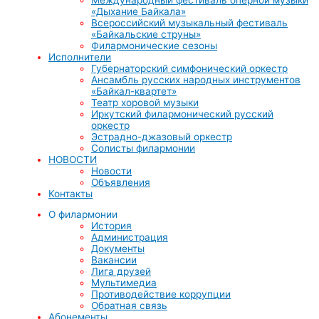
«Дыхание Байкала»
Всероссийский музыкальный фестиваль
«Байкальские струны»
Филармонические сезоны
Исполнители
Губернаторский симфонический оркестр
Ансамбль русских народных инструментов
«Байкал-квартет»
Театр хоровой музыки
Иркутский филармонический русский
оркестр
Эстрадно-джазовый оркестр
Солисты филармонии
НОВОСТИ
Новости
Объявления
Контакты
О филармонии
История
Администрация
Документы
Вакансии
Лига друзей
Мультимедиа
Противодействие коррупции
Обратная связь
Абонементы