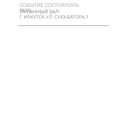
СОБЫТИЕ СОСТОЯЛОСЬ
18:30
ОРГАННЫЙ ЗАЛ
Г. ИРКУТСК, УЛ. СУХЭ-БАТОРА, 1
ПУШКИНСКАЯ КАРТА