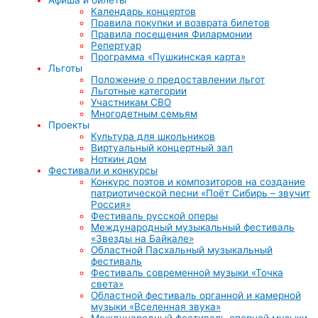
Календарь концертов
Правила покупки и возврата билетов
Правила посещения Филармонии
Репертуар
Программа «Пушкинская карта»
Льготы
Положение о предоставлении льгот
Льготные категории
Участникам СВО
Многодетным семьям
Проекты
Культура для школьников
Виртуальный концертный зал
Ноткин дом
Фестивали и конкурсы
Конкурс поэтов и композиторов на создание
патриотической песни «Поёт Сибирь – звучит
Россия»
Фестиваль русской оперы
Международный музыкальный фестиваль
«Звезды на Байкале»
Областной Пасхальный музыкальный
фестиваль
Фестиваль современной музыки «Точка
света»
Областной фестиваль органной и камерной
музыки «Вселенная звука»
Международный фестиваль оперной музыки