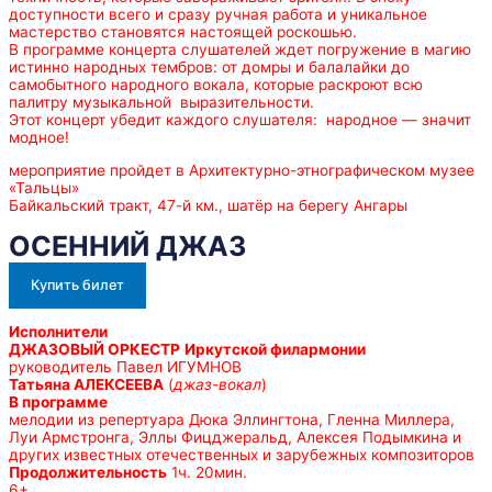
доступности всего и сразу ручная работа и уникальное
мастерство становятся настоящей роскошью.
В программе концерта слушателей ждет погружение в магию
истинно народных тембров: от домры и балалайки до
самобытного народного вокала, которые раскроют всю
палитру музыкальной выразительности.
Этот концерт убедит каждого слушателя: народное — значит
модное!
мероприятие пройдет в Архитектурно-этнографическом музее
«Тальцы»
Байкальский тракт, 47-й км., шатёр на берегу Ангары
ОСЕННИЙ ДЖАЗ
Купить билет
Исполнители
ДЖАЗОВЫЙ ОРКЕСТР
Иркутской филармонии
руководитель Павел ИГУМНОВ
Татьяна АЛЕКСЕЕВА
(
джаз-вокал
)
В программе
мелодии из репертуара Дюка Эллингтона, Гленна Миллера,
Луи Армстронга, Эллы Фицджеральд, Алексея Подымкина и
других известных отечественных и зарубежных композиторов
Продолжительность
1ч. 20мин.
6+