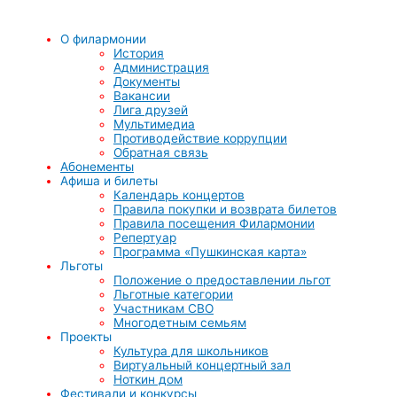
О филармонии
История
Администрация
Документы
Вакансии
Лига друзей
Мультимедиа
Противодействие коррупции
Обратная связь
Абонементы
Афиша и билеты
Календарь концертов
Правила покупки и возврата билетов
Правила посещения Филармонии
Репертуар
Программа «Пушкинская карта»
Льготы
Положение о предоставлении льгот
Льготные категории
Участникам СВО
Многодетным семьям
Проекты
Культура для школьников
Виртуальный концертный зал
Ноткин дом
Фестивали и конкурсы