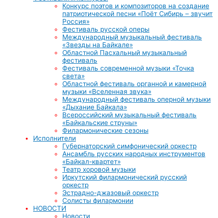
Конкурс поэтов и композиторов на создание
патриотической песни «Поёт Сибирь – звучит
Россия»
Фестиваль русской оперы
Международный музыкальный фестиваль
«Звезды на Байкале»
Областной Пасхальный музыкальный
фестиваль
Фестиваль современной музыки «Точка
света»
Областной фестиваль органной и камерной
музыки «Вселенная звука»
Международный фестиваль оперной музыки
«Дыхание Байкала»
Всероссийский музыкальный фестиваль
«Байкальские струны»
Филармонические сезоны
Исполнители
Губернаторский симфонический оркестр
Ансамбль русских народных инструментов
«Байкал-квартет»
Театр хоровой музыки
Иркутский филармонический русский
оркестр
Эстрадно-джазовый оркестр
Солисты филармонии
НОВОСТИ
Новости