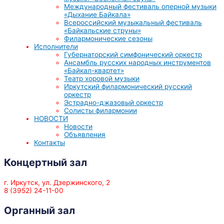
Международный фестиваль оперной музыки
«Дыхание Байкала»
Всероссийский музыкальный фестиваль
«Байкальские струны»
Филармонические сезоны
Исполнители
Губернаторский симфонический оркестр
Ансамбль русских народных инструментов
«Байкал-квартет»
Театр хоровой музыки
Иркутский филармонический русский
оркестр
Эстрадно-джазовый оркестр
Солисты филармонии
НОВОСТИ
Новости
Объявления
Контакты
Концертный зал
г. Иркутск, ул. Дзержинского, 2
8 (3952) 24-11-00
Органный зал