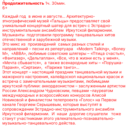
Продолжительность
1ч. 30мин.
6+
Каждый год в июне и августе… Архитектурно-
этнографический музей «Тальцы» предоставляет свой
уникальный концертный шатер для встреч с Эстрадно-
инструментальным ансамблем Иркутской филармонии.
Музыканты подготовили программу танцевальных хитов
отечественной и зарубежной музыки.
Это микс из произведений самых разных стилей и
направлений – песни из репертуара «Modern Talking», «Boney
M», «АВВА», любимые советские шлягеры – «Птица счастья»,
«Фантазер», «Дельтаплан», «Все, что в жизни есть у меня»,
«Мечта сбывается», а также всенародные хиты – «Порушка-
Параня», «Сиртаки», «Париже танго»…
Этот концерт – настоящий праздник танцевальной музыки и
мажорного настроения, калейдоскоп национальных красок и
встреча с замечательными музыкантами, любимцами
иркутской публики: аккордеонистом – заслуженным артистом
России Александром Чудновским, певцами –лауреатом
международных и всероссийских конкурсов Алисой
Новиковой и финалистом телепроекта «Голос» на Первом
канале Георгием Серышевым, которые выступят в
сопровождении Эстрадно-инструментального ансамбля
Иркутской филармонии. И наши дорогие слушатели тоже
станут участниками этого увлекательно-познавательно-
музыкально-танцевального действа.