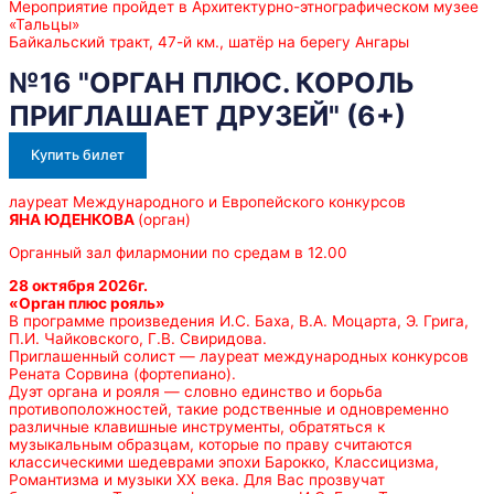
Мероприятие пройдет в Архитектурно-этнографическом музее
«Тальцы»
Байкальский тракт, 47-й км., шатёр на берегу Ангары
№16 "ОРГАН ПЛЮС. КОРОЛЬ
ПРИГЛАШАЕТ ДРУЗЕЙ" (6+)
Купить билет
лауреат Международного и Европейского конкурсов
ЯНА ЮДЕНКОВА
(орган)
Органный зал филармонии по средам в 12.00
28 октября 2026г.
«Орган плюс рояль»
В программе произведения И.С. Баха, В.А. Моцарта, Э. Грига,
П.И. Чайковского, Г.В. Свиридова.
Приглашенный солист — лауреат международных конкурсов
Рената Сорвина (фортепиано).
Дуэт органа и рояля — словно единство и борьба
противоположностей, такие родственные и одновременно
различные клавишные инструменты, обратяться к
музыкальным образцам, которые по праву считаются
классическими шедеврами эпохи Барокко, Классицизма,
Романтизма и музыки ХХ века. Для Вас прозвучат