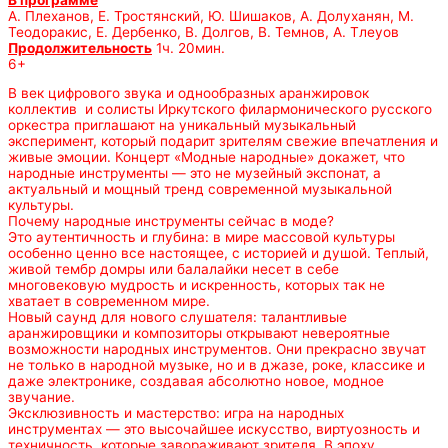
А. Плеханов, Е. Тростянский, Ю. Шишаков, А. Долуханян, М.
Теодоракис, Е. Дербенко, В. Долгов, В. Темнов, А. Тлеуов
Продолжительность
1ч. 20мин.
6+
В век цифрового звука и однообразных аранжировок
коллектив и солисты Иркутского филармонического русского
оркестра приглашают на уникальный музыкальный
эксперимент, который подарит зрителям свежие впечатления и
живые эмоции. Концерт «Модные народные» докажет, что
народные инструменты — это не музейный экспонат, а
актуальный и мощный тренд современной музыкальной
культуры.
Почему народные инструменты сейчас в моде?
Это аутентичность и глубина: в мире массовой культуры
особенно ценно все настоящее, с историей и душой. Теплый,
живой тембр домры или балалайки несет в себе
многовековую мудрость и искренность, которых так не
хватает в современном мире.
Новый саунд для нового слушателя: талантливые
аранжировщики и композиторы открывают невероятные
возможности народных инструментов. Они прекрасно звучат
не только в народной музыке, но и в джазе, роке, классике и
даже электронике, создавая абсолютно новое, модное
звучание.
Эксклюзивность и мастерство: игра на народных
инструментах — это высочайшее искусство, виртуозность и
техничность, которые завораживают зрителя. В эпоху