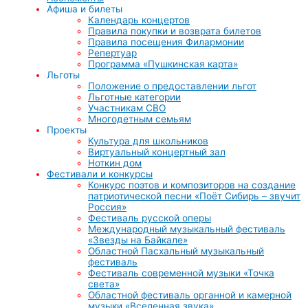
Афиша и билеты
Календарь концертов
Правила покупки и возврата билетов
Правила посещения Филармонии
Репертуар
Программа «Пушкинская карта»
Льготы
Положение о предоставлении льгот
Льготные категории
Участникам СВО
Многодетным семьям
Проекты
Культура для школьников
Виртуальный концертный зал
Ноткин дом
Фестивали и конкурсы
Конкурс поэтов и композиторов на создание
патриотической песни «Поёт Сибирь – звучит
Россия»
Фестиваль русской оперы
Международный музыкальный фестиваль
«Звезды на Байкале»
Областной Пасхальный музыкальный
фестиваль
Фестиваль современной музыки «Точка
света»
Областной фестиваль органной и камерной
музыки «Вселенная звука»