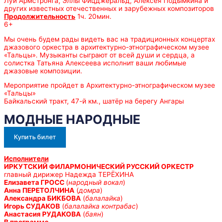
Луи Армстронга, Эллы Фицджеральд, Алексея Подымкина и
других известных отечественных и зарубежных композиторов
Продолжительность
1ч. 20мин.
6+
Мы очень будем рады видеть вас на традиционных концертах
джазового оркестра в архитектурно-этнографическом музее
«Тальцы». Музыканты сыграют от всей души и сердца, а
солистка Татьяна Алексеева исполнит ваши любимые
джазовые композиции.
Мероприятие пройдет в Архитектурно-этнографическом музее
«Тальцы»
Байкальский тракт, 47-й км., шатёр на берегу Ангары
МОДНЫЕ НАРОДНЫЕ
Купить билет
Исполнители
ИРКУТСКИЙ ФИЛАРМОНИЧЕСКИЙ РУССКИЙ ОРКЕСТР
главный дирижер Надежда ТЕРЁХИНА
Елизавета ГРОСС
(
народный вокал
)
Анна ПЕРЕТОЛЧИНА
(
домра
)
Александра БИКБОВА
(
балалайка
)
Игорь СУДАКОВ
(
балалайка контрабас
)
Анастасия РУДАКОВА
(
баян
)
В программе