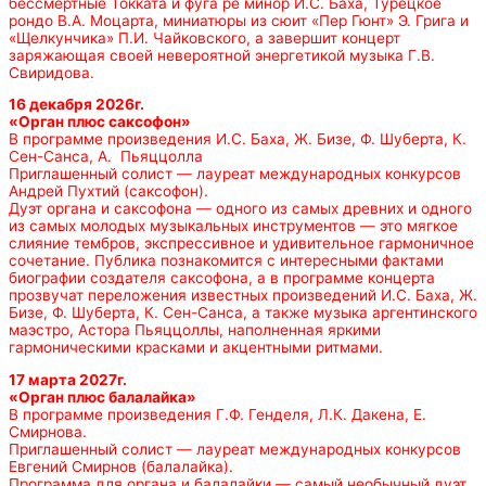
бессмертные Токката и фуга ре минор И.С. Баха, Турецкое
рондо В.А. Моцарта, миниатюры из сюит «Пер Гюнт» Э. Грига и
«Щелкунчика» П.И. Чайковского, а завершит концерт
заряжающая своей невероятной энергетикой музыка Г.В.
Свиридова.
16 декабря 2026г.
«Орган плюс саксофон»
В программе произведения И.С. Баха, Ж. Бизе, Ф. Шуберта, К.
Сен-Санса, А. Пьяццолла
Приглашенный солист — лауреат международных конкурсов
Андрей Пухтий (саксофон).
Дуэт органа и саксофона — одного из самых древних и одного
из самых молодых музыкальных инструментов — это мягкое
слияние тембров, экспрессивное и удивительное гармоничное
сочетание. Публика познакомится с интересными фактами
биографии создателя саксофона, а в программе концерта
прозвучат переложения известных произведений И.С. Баха, Ж.
Бизе, Ф. Шуберта, К. Сен-Санса, а также музыка аргентинского
маэстро, Астора Пьяццоллы, наполненная яркими
гармоническими красками и акцентными ритмами.
17 марта 2027г.
«Орган плюс балалайка»
В программе произведения Г.Ф. Генделя, Л.К. Дакена, Е.
Смирнова.
Приглашенный солист — лауреат международных конкурсов
Евгений Смирнов (балалайка).
Программа для органа и балалайки — самый необычный дуэт