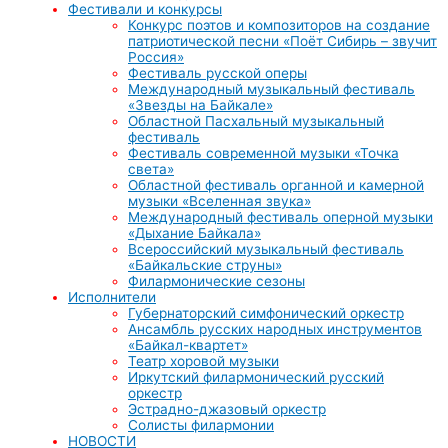
Фестивали и конкурсы
Конкурс поэтов и композиторов на создание
патриотической песни «Поёт Сибирь – звучит
Россия»
Фестиваль русской оперы
Международный музыкальный фестиваль
«Звезды на Байкале»
Областной Пасхальный музыкальный
фестиваль
Фестиваль современной музыки «Точка
света»
Областной фестиваль органной и камерной
музыки «Вселенная звука»
Международный фестиваль оперной музыки
«Дыхание Байкала»
Всероссийский музыкальный фестиваль
«Байкальские струны»
Филармонические сезоны
Исполнители
Губернаторский симфонический оркестр
Ансамбль русских народных инструментов
«Байкал-квартет»
Театр хоровой музыки
Иркутский филармонический русский
оркестр
Эстрадно-джазовый оркестр
Солисты филармонии
НОВОСТИ