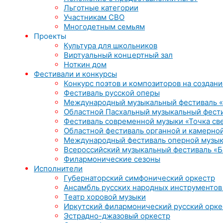
Льготные категории
Участникам СВО
Многодетным семьям
Проекты
Культура для школьников
Виртуальный концертный зал
Ноткин дом
Фестивали и конкурсы
Конкурс поэтов и композиторов на создани
Фестиваль русской оперы
Международный музыкальный фестиваль «
Областной Пасхальный музыкальный фест
Фестиваль современной музыки «Точка св
Областной фестиваль органной и камерной
Международный фестиваль оперной музык
Всероссийский музыкальный фестиваль «Б
Филармонические сезоны
Исполнители
Губернаторский симфонический оркестр
Ансамбль русских народных инструментов
Театр хоровой музыки
Иркутский филармонический русский орке
Эстрадно-джазовый оркестр