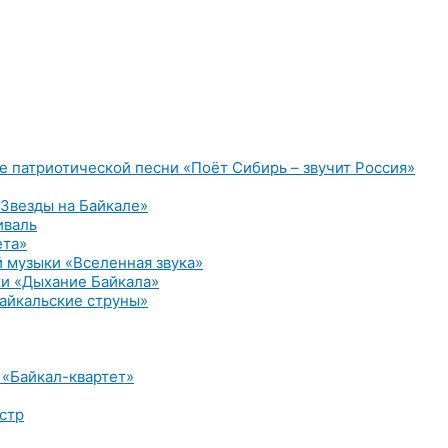
е патриотической песни «Поёт Сибирь – звучит Россия»
Звезды на Байкале»
иваль
ета»
 музыки «Вселенная звука»
и «Дыхание Байкала»
айкальские струны»
 «Байкал-квартет»
стр