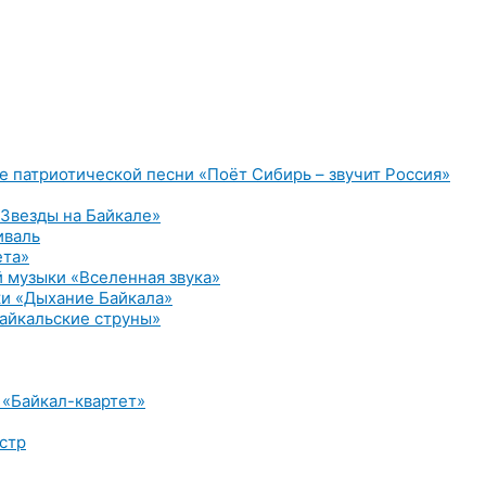
е патриотической песни «Поёт Сибирь – звучит Россия»
Звезды на Байкале»
иваль
ета»
 музыки «Вселенная звука»
и «Дыхание Байкала»
айкальские струны»
 «Байкал-квартет»
стр