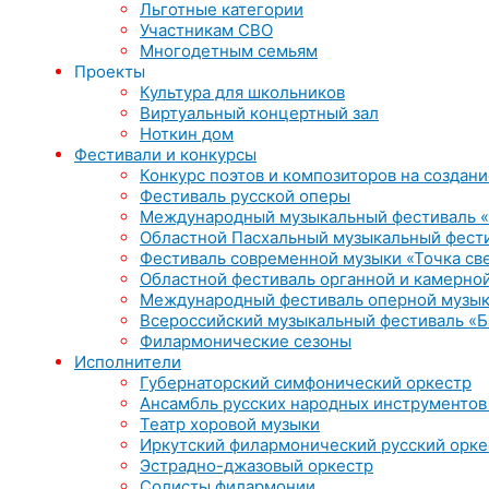
Льготные категории
Участникам СВО
Многодетным семьям
Проекты
Культура для школьников
Виртуальный концертный зал
Ноткин дом
Фестивали и конкурсы
Конкурс поэтов и композиторов на создани
Фестиваль русской оперы
Международный музыкальный фестиваль «
Областной Пасхальный музыкальный фест
Фестиваль современной музыки «Точка св
Областной фестиваль органной и камерной
Международный фестиваль оперной музык
Всероссийский музыкальный фестиваль «Б
Филармонические сезоны
Исполнители
Губернаторский симфонический оркестр
Ансамбль русских народных инструментов
Театр хоровой музыки
Иркутский филармонический русский орке
Эстрадно-джазовый оркестр
Солисты филармонии