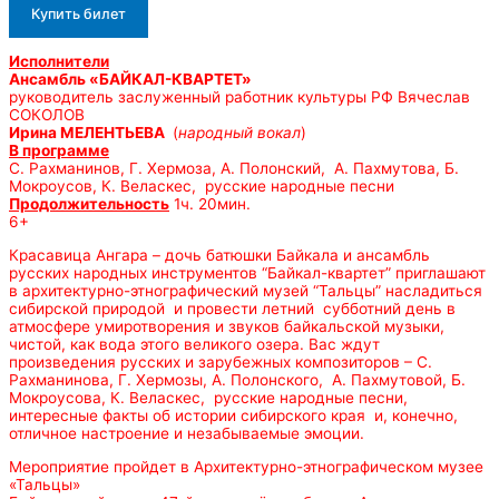
Купить билет
Исполнители
Ансамбль «БАЙКАЛ-КВАРТЕТ»
руководитель заслуженный работник культуры РФ Вячеслав
СОКОЛОВ
Ирина МЕЛЕНТЬЕВА
(
народный вокал
)
В программе
С. Рахманинов, Г. Хермоза, А. Полонский, А. Пахмутова, Б.
Мокроусов, К. Веласкес, русские народные песни
Продолжительность
1ч. 20мин.
6+
Красавица Ангара – дочь батюшки Байкала и ансамбль
русских народных инструментов “Байкал-квартет” приглашают
в архитектурно-этнографический музей “Тальцы” насладиться
сибирской природой и провести летний субботний день в
атмосфере умиротворения и звуков байкальской музыки,
чистой, как вода этого великого озера. Вас ждут
произведения русских и зарубежных композиторов – С.
Рахманинова, Г. Хермозы, А. Полонского, А. Пахмутовой, Б.
Мокроусова, К. Веласкес, русские народные песни,
интересные факты об истории сибирского края и, конечно,
отличное настроение и незабываемые эмоции.
Мероприятие пройдет в Архитектурно-этнографическом музее
«Тальцы»