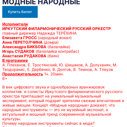
МОДНЫЕ НАРОДНЫЕ
Купить билет
Исполнители
ИРКУТСКИЙ ФИЛАРМОНИЧЕСКИЙ РУССКИЙ ОРКЕСТР
главный дирижер Надежда ТЕРЁХИНА
Елизавета ГРОСС
(
народный вокал
)
Анна ПЕРЕТОЛЧИНА
(
домра
)
Александра БИКБОВА
(
балалайка
)
Игорь СУДАКОВ
(
балалайка контрабас
)
Анастасия РУДАКОВА
(
баян
)
В программе
А. Плеханов, Е. Тростянский, Ю. Шишаков, А. Долуханян, М.
Теодоракис, Е. Дербенко, В. Долгов, В. Темнов, А. Тлеуов
Продолжительность
1ч. 20мин.
6+
В век цифрового звука и однообразных аранжировок
коллектив и солисты Иркутского филармонического русского
оркестра приглашают на уникальный музыкальный
эксперимент, который подарит зрителям свежие впечатления и
живые эмоции. Концерт «Модные народные» докажет, что
народные инструменты — это не музейный экспонат, а
актуальный и мощный тренд современной музыкальной
культуры.
Почему народные инструменты сейчас в моде?