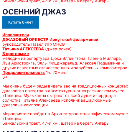
Байкальский тракт, 47-й км., шатёр на берегу Ангары
ОСЕННИЙ ДЖАЗ
Купить билет
Исполнители
ДЖАЗОВЫЙ ОРКЕСТР
Иркутской филармонии
руководитель Павел ИГУМНОВ
Татьяна АЛЕКСЕЕВА
(
джаз-вокал
)
В программе
мелодии из репертуара Дюка Эллингтона, Гленна Миллера,
Луи Армстронга, Эллы Фицджеральд, Алексея Подымкина и
других известных отечественных и зарубежных композиторов
Продолжительность
1ч. 20мин.
6+
Мы очень будем рады видеть вас на традиционных концертах
джазового оркестра в архитектурно-этнографическом музее
«Тальцы». Музыканты сыграют от всей души и сердца, а
солистка Татьяна Алексеева исполнит ваши любимые
джазовые композиции.
Мероприятие пройдет в Архитектурно-этнографическом музее
«Тальцы»
Байкальский тракт, 47-й км., шатёр на берегу Ангары