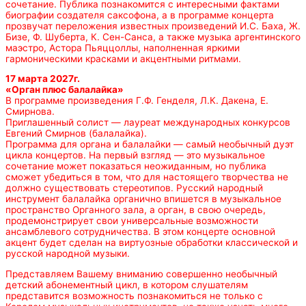
сочетание. Публика познакомится с интересными фактами
биографии создателя саксофона, а в программе концерта
прозвучат переложения известных произведений И.С. Баха, Ж.
Бизе, Ф. Шуберта, К. Сен-Санса, а также музыка аргентинского
маэстро, Астора Пьяццоллы, наполненная яркими
гармоническими красками и акцентными ритмами.
17 марта 2027г.
«Орган плюс балалайка»
В программе произведения Г.Ф. Генделя, Л.К. Дакена, Е.
Смирнова.
Приглашенный солист — лауреат международных конкурсов
Евгений Смирнов (балалайка).
Программа для органа и балалайки — самый необычный дуэт
цикла концертов. На первый взгляд — это музыкальное
сочетание может показаться неожиданным, но публика
сможет убедиться в том, что для настоящего творчества не
должно существовать стереотипов. Русский народный
инструмент балалайка органично впишется в музыкальное
пространство Органного зала, а орган, в свою очередь,
продемонстрирует свои универсальные возможности
ансамблевого сотрудничества. В этом концерте основной
акцент будет сделан на виртуозные обработки классической и
русской народной музыки.
Представляем Вашему вниманию совершенно необычный
детский абонементный цикл, в котором слушателям
представится возможность познакомиться не только с