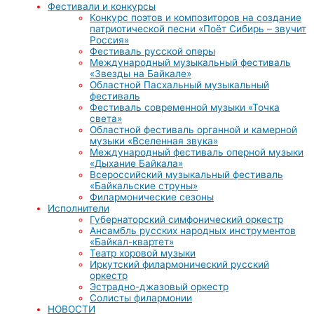
Фестивали и конкурсы
Конкурс поэтов и композиторов на создание
патриотической песни «Поёт Сибирь – звучит
Россия»
Фестиваль русской оперы
Международный музыкальный фестиваль
«Звезды на Байкале»
Областной Пасхальный музыкальный
фестиваль
Фестиваль современной музыки «Точка
света»
Областной фестиваль органной и камерной
музыки «Вселенная звука»
Международный фестиваль оперной музыки
«Дыхание Байкала»
Всероссийский музыкальный фестиваль
«Байкальские струны»
Филармонические сезоны
Исполнители
Губернаторский симфонический оркестр
Ансамбль русских народных инструментов
«Байкал-квартет»
Театр хоровой музыки
Иркутский филармонический русский
оркестр
Эстрадно-джазовый оркестр
Солисты филармонии
НОВОСТИ