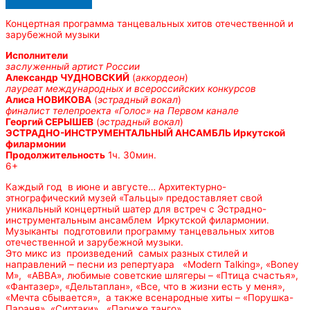
Концертная программа танцевальных хитов отечественной и
зарубежной музыки
Исполнители
заслуженный артист России
Александр ЧУДНОВСКИЙ
(
аккордеон
)
лауреат международных и всероссийских конкурсов
Алиса НОВИКОВА
(
эстрадный вокал
)
финалист телепроекта «Голос» на Первом канале
Георгий СЕРЫШЕВ
(
эстрадный вокал
)
ЭСТРАДНО-ИНСТРУМЕНТАЛЬНЫЙ АНСАМБЛЬ Иркутской
филармонии
Продолжительность
1ч. 30мин.
6+
Каждый год в июне и августе… Архитектурно-
этнографический музей «Тальцы» предоставляет свой
уникальный концертный шатер для встреч с Эстрадно-
инструментальным ансамблем Иркутской филармонии.
Музыканты подготовили программу танцевальных хитов
отечественной и зарубежной музыки.
Это микс из произведений самых разных стилей и
направлений – песни из репертуара «Modern Talking», «Boney
M», «АВВА», любимые советские шлягеры – «Птица счастья»,
«Фантазер», «Дельтаплан», «Все, что в жизни есть у меня»,
«Мечта сбывается», а также всенародные хиты – «Порушка-
Параня», «Сиртаки», «Париже танго»…