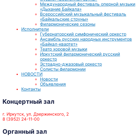
Международный фестиваль оперной музыки
«Дыхание Байкала»
Всероссийский музыкальный фестиваль
«Байкальские струны»
Филармонические сезоны
Исполнители
Губернаторский симфонический оркестр
Ансамбль русских народных инструментов
«Байкал-квартет»
Театр хоровой музыки
Иркутский филармонический русский
оркестр
Эстрадно-джазовый оркестр
Солисты филармонии
НОВОСТИ
Новости
Объявления
Контакты
Концертный зал
г. Иркутск, ул. Дзержинского, 2
8 (3952) 24-11-00
Органный зал