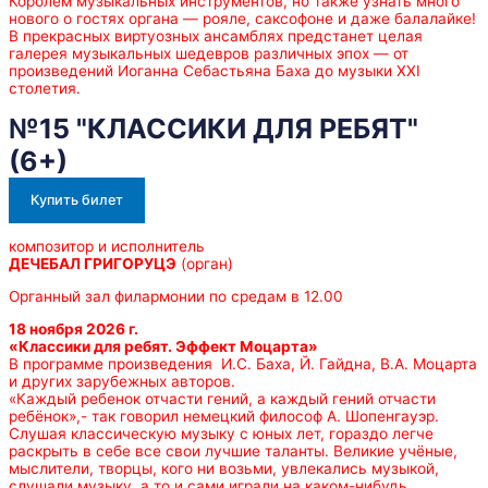
Королем музыкальных инструментов, но также узнать много
нового о гостях органа — рояле, саксофоне и даже балалайке!
В прекрасных виртуозных ансамблях предстанет целая
галерея музыкальных шедевров различных эпох — от
произведений Иоганна Себастьяна Баха до музыки XXI
столетия.
№15 "КЛАССИКИ ДЛЯ РЕБЯТ"
(6+)
Купить билет
композитор и исполнитель
ДЕЧЕБАЛ ГРИГОРУЦЭ
(орган)
Органный зал филармонии по средам в 12.00
18 ноября 2026 г.
«
Классики для ребят.
Эффект Моцарта»
В программе произведения И.С. Баха, Й. Гайдна, В.А. Моцарта
и других зарубежных авторов.
«Каждый ребенок отчасти гений, а каждый гений отчасти
ребёнок»,- так говорил немецкий философ А. Шопенгауэр.
Слушая классическую музыку с юных лет, гораздо легче
раскрыть в себе все свои лучшие таланты. Великие учёные,
мыслители, творцы, кого ни возьми, увлекались музыкой,
слушали музыку, а то и сами играли на каком-нибудь