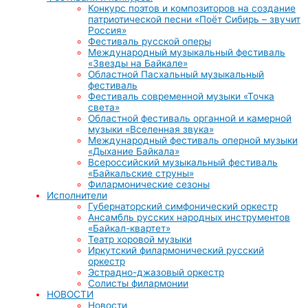
Конкурс поэтов и композиторов на создание
патриотической песни «Поёт Сибирь – звучит
Россия»
Фестиваль русской оперы
Международный музыкальный фестиваль
«Звезды на Байкале»
Областной Пасхальный музыкальный
фестиваль
Фестиваль современной музыки «Точка
света»
Областной фестиваль органной и камерной
музыки «Вселенная звука»
Международный фестиваль оперной музыки
«Дыхание Байкала»
Всероссийский музыкальный фестиваль
«Байкальские струны»
Филармонические сезоны
Исполнители
Губернаторский симфонический оркестр
Ансамбль русских народных инструментов
«Байкал-квартет»
Театр хоровой музыки
Иркутский филармонический русский
оркестр
Эстрадно-джазовый оркестр
Солисты филармонии
НОВОСТИ
Новости