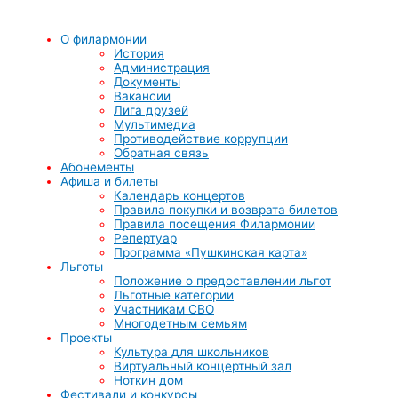
О филармонии
История
Администрация
Документы
Вакансии
Лига друзей
Мультимедиа
Противодействие коррупции
Обратная связь
Абонементы
Афиша и билеты
Календарь концертов
Правила покупки и возврата билетов
Правила посещения Филармонии
Репертуар
Программа «Пушкинская карта»
Льготы
Положение о предоставлении льгот
Льготные категории
Участникам СВО
Многодетным семьям
Проекты
Культура для школьников
Виртуальный концертный зал
Ноткин дом
Фестивали и конкурсы