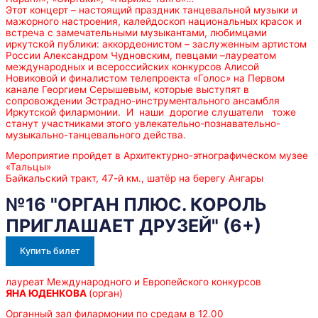
Этот концерт – настоящий праздник танцевальной музыки и
мажорного настроения, калейдоскоп национальных красок и
встреча с замечательными музыкантами, любимцами
иркутской публики: аккордеонистом – заслуженным артистом
России Александром Чудновским, певцами –лауреатом
международных и всероссийских конкурсов Алисой
Новиковой и финалистом телепроекта «Голос» на Первом
канале Георгием Серышевым, которые выступят в
сопровождении Эстрадно-инструментального ансамбля
Иркутской филармонии. И наши дорогие слушатели тоже
станут участниками этого увлекательно-познавательно-
музыкально-танцевального действа.
Мероприятие пройдет в Архитектурно-этнографическом музее
«Тальцы»
Байкальский тракт, 47-й км., шатёр на берегу Ангары
№16 "ОРГАН ПЛЮС. КОРОЛЬ
ПРИГЛАШАЕТ ДРУЗЕЙ" (6+)
Купить билет
лауреат Международного и Европейского конкурсов
ЯНА ЮДЕНКОВА
(орган)
Органный зал филармонии по средам в 12.00