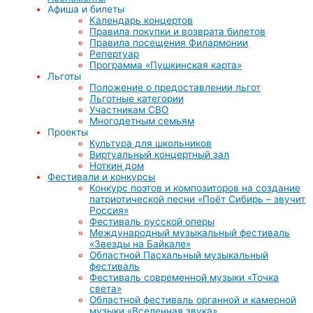
Афиша и билеты
Календарь концертов
Правила покупки и возврата билетов
Правила посещения Филармонии
Репертуар
Программа «Пушкинская карта»
Льготы
Положение о предоставлении льгот
Льготные категории
Участникам СВО
Многодетным семьям
Проекты
Культура для школьников
Виртуальный концертный зал
Ноткин дом
Фестивали и конкурсы
Конкурс поэтов и композиторов на создание
патриотической песни «Поёт Сибирь – звучит
Россия»
Фестиваль русской оперы
Международный музыкальный фестиваль
«Звезды на Байкале»
Областной Пасхальный музыкальный
фестиваль
Фестиваль современной музыки «Точка
света»
Областной фестиваль органной и камерной
музыки «Вселенная звука»