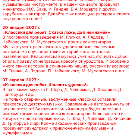
музыкальном инструменте. В нашем концерте прозвучат
миниатюры И.С. Баха, Й. Гайдна, В.А. Моцарта и других
зарубежных авторов. Давайте с их помощью раскроем своего
внутреннего гения!
20 января 2027 г.
«
Классики для ребят.
Сказка ложь, да в ней намёк»
В программе произведения М. Глинки, А. Лядова, П.
Чайковского, М. Мусоргского и других композиторов.
Музыка умеет рассказывать удивительные, сказочные
истории. Но слушание таких историй – это не только
развлечение. Классическая музыка учит нас отличать добро
от зла, правду от неправды, красоту от уродства. И особенно
много таких историй в сочинениях наших, русских классиков:
М. Глинки, А. Лядова, П. Чайковского, М. Мусоргского и др.
07 апреля 2027 г.
«
Классики для ребят.
Шалость удалась!»
В программе музыка Г. Шора, Д. Уильямса, Д. Хисаиши, Д.
Григоруцэ и др.
Не только старинные, заслуженные классики оставили
прекрасную детскую музыку. Современные авторы ничуть от
них не отстают! Заключительный концерт будет наполнен
искромётными сочинениями композиторов, большинство из
которых – наши современники: Г. Шор, Д. Уильямс, Д. Хисаиши,
Д. Григоруцэ и др. Кроме академических произведений
прозвучат саундтреки к приключенческим фильмам и
мультфильмам.