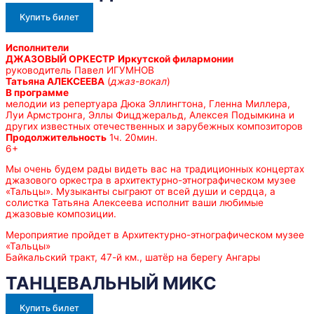
Купить билет
Исполнители
ДЖАЗОВЫЙ ОРКЕСТР
Иркутской филармонии
руководитель Павел ИГУМНОВ
Татьяна АЛЕКСЕЕВА
(
джаз-вокал
)
В программе
мелодии из репертуара Дюка Эллингтона, Гленна Миллера,
Луи Армстронга, Эллы Фицджеральд, Алексея Подымкина и
других известных отечественных и зарубежных композиторов
Продолжительность
1ч. 20мин.
6+
Мы очень будем рады видеть вас на традиционных концертах
джазового оркестра в архитектурно-этнографическом музее
«Тальцы». Музыканты сыграют от всей души и сердца, а
солистка Татьяна Алексеева исполнит ваши любимые
джазовые композиции.
Мероприятие пройдет в Архитектурно-этнографическом музее
«Тальцы»
Байкальский тракт, 47-й км., шатёр на берегу Ангары
ТАНЦЕВАЛЬНЫЙ МИКС
Купить билет