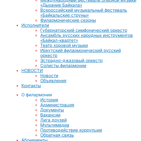
«Дыхание Байкала»
Всероссийский музыкальный фестиваль
«Байкальские струны»
Филармонические сезоны
Исполнители
Губернаторский симфонический оркестр
Ансамбль русских народных инструментов
«Байкал-квартет»
Театр хоровой музыки
Иркутский филармонический русский
оркестр
Эстрадно-джазовый оркестр
Солисты филармонии
НОВОСТИ
Новости
Объявления
Контакты
О филармонии
История
Администрация
Документы
Вакансии
Лига друзей
Мультимедиа
Противодействие коррупции
Обратная связь
Абонементы