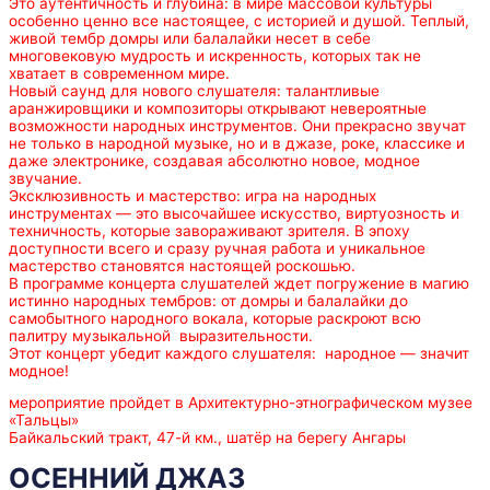
Это аутентичность и глубина: в мире массовой культуры
особенно ценно все настоящее, с историей и душой. Теплый,
живой тембр домры или балалайки несет в себе
многовековую мудрость и искренность, которых так не
хватает в современном мире.
Новый саунд для нового слушателя: талантливые
аранжировщики и композиторы открывают невероятные
возможности народных инструментов. Они прекрасно звучат
не только в народной музыке, но и в джазе, роке, классике и
даже электронике, создавая абсолютно новое, модное
звучание.
Эксклюзивность и мастерство: игра на народных
инструментах — это высочайшее искусство, виртуозность и
техничность, которые завораживают зрителя. В эпоху
доступности всего и сразу ручная работа и уникальное
мастерство становятся настоящей роскошью.
В программе концерта слушателей ждет погружение в магию
истинно народных тембров: от домры и балалайки до
самобытного народного вокала, которые раскроют всю
палитру музыкальной выразительности.
Этот концерт убедит каждого слушателя: народное — значит
модное!
мероприятие пройдет в Архитектурно-этнографическом музее
«Тальцы»
Байкальский тракт, 47-й км., шатёр на берегу Ангары
ОСЕННИЙ ДЖАЗ