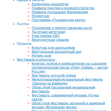
Календарь концертов
Правила покупки и возврата билетов
Правила посещения Филармонии
Репертуар
Программа «Пушкинская карта»
Льготы
Положение о предоставлении льгот
Льготные категории
Участникам СВО
Многодетным семьям
Проекты
Культура для школьников
Виртуальный концертный зал
Ноткин дом
Фестивали и конкурсы
Конкурс поэтов и композиторов на создание
патриотической песни «Поёт Сибирь – звучит
Россия»
Фестиваль русской оперы
Международный музыкальный фестиваль
«Звезды на Байкале»
Областной Пасхальный музыкальный
фестиваль
Фестиваль современной музыки «Точка
света»
Областной фестиваль органной и камерной
музыки «Вселенная звука»
Международный фестиваль оперной музыки