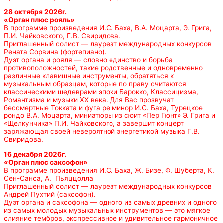
28 октября 2026г.
«Орган плюс рояль»
В программе произведения И.С. Баха, В.А. Моцарта, Э. Грига,
П.И. Чайковского, Г.В. Свиридова.
Приглашенный солист — лауреат международных конкурсов
Рената Сорвина (фортепиано).
Дуэт органа и рояля — словно единство и борьба
противоположностей, такие родственные и одновременно
различные клавишные инструменты, обратяться к
музыкальным образцам, которые по праву считаются
классическими шедеврами эпохи Барокко, Классицизма,
Романтизма и музыки ХХ века. Для Вас прозвучат
бессмертные Токката и фуга ре минор И.С. Баха, Турецкое
рондо В.А. Моцарта, миниатюры из сюит «Пер Гюнт» Э. Грига и
«Щелкунчика» П.И. Чайковского, а завершит концерт
заряжающая своей невероятной энергетикой музыка Г.В.
Свиридова.
16 декабря 2026г.
«Орган плюс саксофон»
В программе произведения И.С. Баха, Ж. Бизе, Ф. Шуберта, К.
Сен-Санса, А. Пьяццолла
Приглашенный солист — лауреат международных конкурсов
Андрей Пухтий (саксофон).
Дуэт органа и саксофона — одного из самых древних и одного
из самых молодых музыкальных инструментов — это мягкое
слияние тембров, экспрессивное и удивительное гармоничное