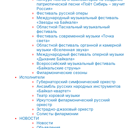
патриотической песни «Поёт Сибирь – звучит
Россия»
Фестиваль русской оперы
Международный музыкальный фестиваль
«Звезды на Байкале»
Областной Пасхальный музыкальный
фестиваль
Фестиваль современной музыки «Точка
света»
Областной фестиваль органной и камерной
музыки «Вселенная звука»
Международный фестиваль оперной музыки
«Дыхание Байкала»
Всероссийский музыкальный фестиваль
«Байкальские струны»
Филармонические сезоны
Исполнители
Губернаторский симфонический оркестр
Ансамбль русских народных инструментов
«Байкал-квартет»
Театр хоровой музыки
Иркутский филармонический русский
оркестр
Эстрадно-джазовый оркестр
Солисты филармонии
НОВОСТИ
Новости
Объявления