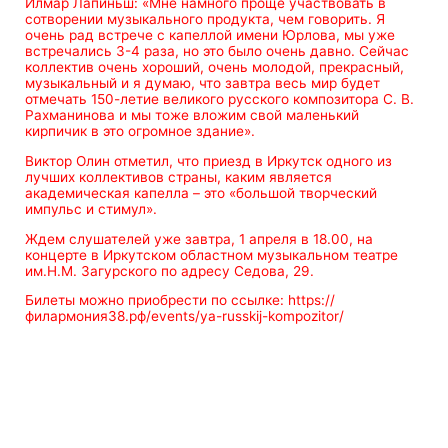
Илмар Лапиньш: «Мне намного проще участвовать в
сотворении музыкального продукта, чем говорить. Я
очень рад встрече с капеллой имени Юрлова, мы уже
встречались 3-4 раза, но это было очень давно. Сейчас
коллектив очень хороший, очень молодой, прекрасный,
музыкальный и я думаю, что завтра весь мир будет
отмечать 150-летие великого русского композитора С. В.
Рахманинова и мы тоже вложим свой маленький
кирпичик в это огромное здание».
Виктор Олин отметил, что приезд в Иркутск одного из
лучших коллективов страны, каким является
академическая капелла – это «большой творческий
импульс и стимул».
Ждем слушателей уже завтра, 1 апреля в 18.00, на
концерте в Иркутском областном музыкальном театре
им.Н.М. Загурского по адресу Седова, 29.
Билеты можно приобрести по ссылке: https://
филармония38.рф/events/ya-russkij-kompozitor/