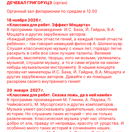
ДЕЧЕБАЛ ГРИГОРУЦЭ
(орган)
Органный зал филармонии по средам в 12.00
18 ноября 2026 г.
«
Классики для ребят.
Эффект Моцарта»
В программе произведения И.С. Баха, Й. Гайдна, В.А.
Моцарта и других зарубежных авторов.
«Каждый ребенок отчасти гений, а каждый гений отчасти
ребёнок»,- так говорил немецкий философ А. Шопенгауэр.
Слушая классическую музыку с юных лет, гораздо легче
раскрыть в себе все свои лучшие таланты. Великие
учёные, мыслители, творцы, кого ни возьми, увлекались
музыкой, слушали музыку, а то и сами играли на каком-
нибудь музыкальном инструменте. В нашем концерте
прозвучат миниатюры И.С. Баха, Й. Гайдна, В.А. Моцарта и
других зарубежных авторов. Давайте с их помощью
раскроем своего внутреннего гения!
20 января 2027 г.
«
Классики для ребят.
Сказка ложь, да в ней намёк»
В программе произведения М. Глинки, А. Лядова, П.
Чайковского, М. Мусоргского и других композиторов.
Музыка умеет рассказывать удивительные, сказочные
истории. Но слушание таких историй – это не только
развлечение. Классическая музыка учит нас отличать
добро от зла, правду от неправды, красоту от уродства. И
особенно много таких историй в сочинениях наших,