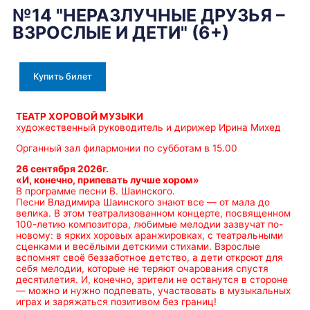
№14 "НЕРАЗЛУЧНЫЕ ДРУЗЬЯ –
ВЗРОСЛЫЕ И ДЕТИ" (6+)
Купить билет
ТЕАТР ХОРОВОЙ МУЗЫКИ
художественный руководитель и дирижер Ирина Михед
Органный зал филармонии по субботам в 15.00
26 сентября 2026г.
«И, конечно, припевать лучше хором»
В программе песни В. Шаинского.
Песни Владимира Шаинского знают все — от мала до
велика. В этом театрализованном концерте, посвященном
100-летию композитора, любимые мелодии зазвучат по-
новому: в ярких хоровых аранжировках, с театральными
сценками и весёлыми детскими стихами. Взрослые
вспомнят своё беззаботное детство, а дети откроют для
себя мелодии, которые не теряют очарования спустя
десятилетия. И, конечно, зрители не останутся в стороне
— можно и нужно подпевать, участвовать в музыкальных
играх и заряжаться позитивом без границ!