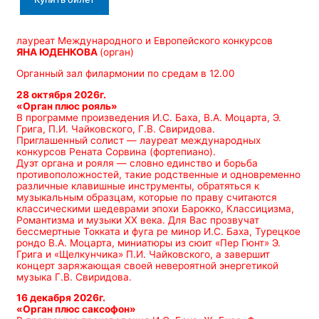
лауреат Международного и Европейского конкурсов
ЯНА ЮДЕНКОВА
(орган)
Органный зал филармонии по средам в 12.00
28 октября 2026г.
«Орган плюс рояль»
В программе произведения И.С. Баха, В.А. Моцарта, Э.
Грига, П.И. Чайковского, Г.В. Свиридова.
Приглашенный солист — лауреат международных
конкурсов Рената Сорвина (фортепиано).
Дуэт органа и рояля — словно единство и борьба
противоположностей, такие родственные и одновременно
различные клавишные инструменты, обратяться к
музыкальным образцам, которые по праву считаются
классическими шедеврами эпохи Барокко, Классицизма,
Романтизма и музыки ХХ века. Для Вас прозвучат
бессмертные Токката и фуга ре минор И.С. Баха, Турецкое
рондо В.А. Моцарта, миниатюры из сюит «Пер Гюнт» Э.
Грига и «Щелкунчика» П.И. Чайковского, а завершит
концерт заряжающая своей невероятной энергетикой
музыка Г.В. Свиридова.
16 декабря 2026г.
«Орган плюс саксофон»