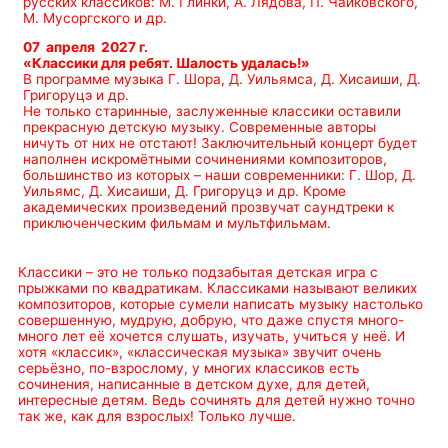
русских классиков: М. Глинки, А. Лядова, П. Чайковского,
М. Мусоргского и др.
07 апреля 2027 г.
«
Классики для ребят.
Шалость удалась!»
В программе музыка Г. Шора, Д. Уильямса, Д. Хисаиши, Д.
Григоруцэ и др.
Не только старинные, заслуженные классики оставили
прекрасную детскую музыку. Современные авторы
ничуть от них не отстают! Заключительный концерт будет
наполнен искромётными сочинениями композиторов,
большинство из которых – наши современники: Г. Шор, Д.
Уильямс, Д. Хисаиши, Д. Григоруцэ и др. Кроме
академических произведений прозвучат саундтреки к
приключенческим фильмам и мультфильмам.
Классики – это не только подзабытая детская игра с
прыжками по квадратикам. Классиками называют великих
композиторов, которые сумели написать музыку настолько
совершенную, мудрую, добрую, что даже спустя много-
много лет её хочется слушать, изучать, учиться у неё. И
хотя «классик», «классическая музыка» звучит очень
серьёзно, по-взрослому, у многих классиков есть
сочинения, написанные в детском духе, для детей,
интересные детям. Ведь сочинять для детей нужно точно
так же, как для взрослых! Только лучше.