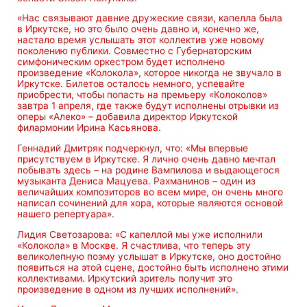
«Нас связывают давние дружеские связи, капелла была
в Иркутске, но это было очень давно и, конечно же,
настало время услышать этот коллектив уже новому
поколению публики. Совместно с Губернаторским
симфоническим оркестром будет исполнено
произведение «Колокола», которое никогда не звучало в
Иркутске. Билетов осталось немного, успевайте
приобрести, чтобы попасть на премьеру «Колоколов»
завтра 1 апреля, где также будут исполнены отрывки из
оперы «Алеко» – добавила директор Иркутской
филармонии Ирина Касьянова.
Геннадий Дмитряк подчеркнул, что: «Мы впервые
присутствуем в Иркутске. Я лично очень давно мечтал
побывать здесь – на родине Вампилова и выдающегося
музыканта Дениса Мацуева. Рахманинов – один из
величайших композиторов во всем мире, он очень много
написал сочинений для хора, которые являются основой
нашего репертуара».
Лидия Светозарова: «С капеллой мы уже исполнили
«Колокола» в Москве. Я счастлива, что теперь эту
великолепную поэму услышат в Иркутске, оно достойно
появиться на этой сцене, достойно быть исполнено этими
коллективами. Иркутский зритель получит это
произведение в одном из лучших исполнений».