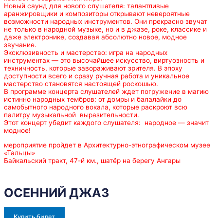
Новый саунд для нового слушателя: талантливые
аранжировщики и композиторы открывают невероятные
возможности народных инструментов. Они прекрасно звучат
не только в народной музыке, но и в джазе, роке, классике и
даже электронике, создавая абсолютно новое, модное
звучание.
Эксклюзивность и мастерство: игра на народных
инструментах — это высочайшее искусство, виртуозность и
техничность, которые завораживают зрителя. В эпоху
доступности всего и сразу ручная работа и уникальное
мастерство становятся настоящей роскошью.
В программе концерта слушателей ждет погружение в магию
истинно народных тембров: от домры и балалайки до
самобытного народного вокала, которые раскроют всю
палитру музыкальной выразительности.
Этот концерт убедит каждого слушателя: народное — значит
модное!
мероприятие пройдет в Архитектурно-этнографическом музее
«Тальцы»
Байкальский тракт, 47-й км., шатёр на берегу Ангары
ОСЕННИЙ ДЖАЗ
Купить билет