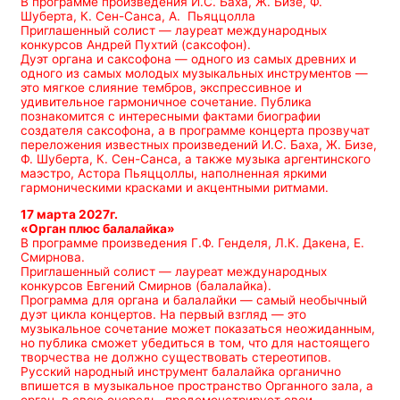
В программе произведения И.С. Баха, Ж. Бизе, Ф.
Шуберта, К. Сен-Санса, А. Пьяццолла
Приглашенный солист — лауреат международных
конкурсов Андрей Пухтий (саксофон).
Дуэт органа и саксофона — одного из самых древних и
одного из самых молодых музыкальных инструментов —
это мягкое слияние тембров, экспрессивное и
удивительное гармоничное сочетание. Публика
познакомится с интересными фактами биографии
создателя саксофона, а в программе концерта прозвучат
переложения известных произведений И.С. Баха, Ж. Бизе,
Ф. Шуберта, К. Сен-Санса, а также музыка аргентинского
маэстро, Астора Пьяццоллы, наполненная яркими
гармоническими красками и акцентными ритмами.
17 марта 2027г.
«Орган плюс балалайка»
В программе произведения Г.Ф. Генделя, Л.К. Дакена, Е.
Смирнова.
Приглашенный солист — лауреат международных
конкурсов Евгений Смирнов (балалайка).
Программа для органа и балалайки — самый необычный
дуэт цикла концертов. На первый взгляд — это
музыкальное сочетание может показаться неожиданным,
но публика сможет убедиться в том, что для настоящего
творчества не должно существовать стереотипов.
Русский народный инструмент балалайка органично
впишется в музыкальное пространство Органного зала, а