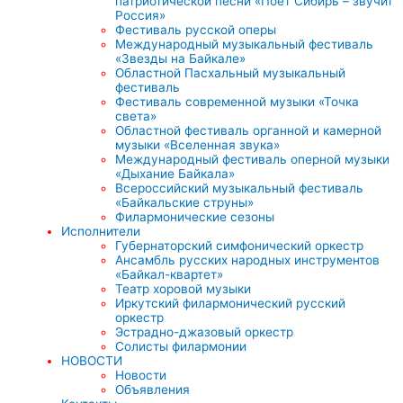
патриотической песни «Поёт Сибирь – звучит
Россия»
Фестиваль русской оперы
Международный музыкальный фестиваль
«Звезды на Байкале»
Областной Пасхальный музыкальный
фестиваль
Фестиваль современной музыки «Точка
света»
Областной фестиваль органной и камерной
музыки «Вселенная звука»
Международный фестиваль оперной музыки
«Дыхание Байкала»
Всероссийский музыкальный фестиваль
«Байкальские струны»
Филармонические сезоны
Исполнители
Губернаторский симфонический оркестр
Ансамбль русских народных инструментов
«Байкал-квартет»
Театр хоровой музыки
Иркутский филармонический русский
оркестр
Эстрадно-джазовый оркестр
Солисты филармонии
НОВОСТИ
Новости
Объявления