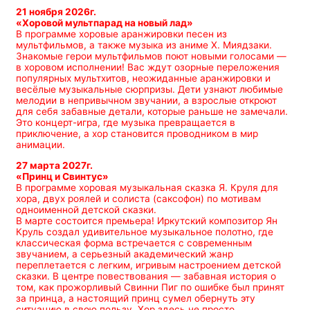
21 ноября 2026г.
«Хоровой мультпарад на новый лад»
В программе хоровые аранжировки песен из
мультфильмов, а также музыка из аниме Х. Миядзаки.
Знакомые герои мультфильмов поют новыми голосами —
в хоровом исполнении! Вас ждут озорные переложения
популярных мультхитов, неожиданные аранжировки и
весёлые музыкальные сюрпризы. Дети узнают любимые
мелодии в непривычном звучании, а взрослые откроют
для себя забавные детали, которые раньше не замечали.
Это концерт-игра, где музыка превращается в
приключение, а хор становится проводником в мир
анимации.
27 марта 2027г.
«Принц и Свинтус»
В программе хоровая музыкальная сказка Я. Круля для
хора, двух роялей и солиста (саксофон) по мотивам
одноименной детской сказки.
В марте состоится премьера! Иркутский композитор Ян
Круль создал удивительное музыкальное полотно, где
классическая форма встречается с современным
звучанием, а серьезный академический жанр
переплетается с легким, игривым настроением детской
сказки. В центре повествования — забавная история о
том, как прожорливый Свинни Пиг по ошибке был принят
за принца, а настоящий принц сумел обернуть эту
ситуацию в свою пользу. Хор здесь не просто