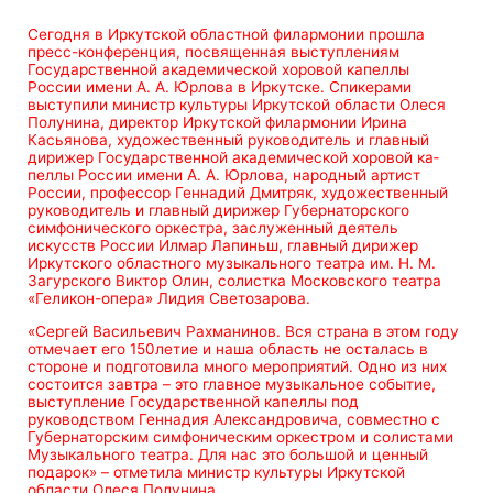
Сегодня в Иркутской областной филармонии прошла
пресс-конференция, посвященная выступлениям
Государственной акаде­мической хоровой ка­пеллы
России имени А. А. Юрлова в Иркутске. Спикерами
выступили министр культуры Иркутской области Олеся
Полунина, директор Иркутской филармонии Ирина
Касьянова, художественный руководитель и главный
дирижер Государственной акаде­мической хоровой ка­
пеллы России имени А. А. Юрлова, народный артист
России, профессор Геннадий Дмитряк, художественный
руководитель и главный дирижер Губернаторского
симфонического оркестра, заслуженный деятель
искусств России Илмар Лапиньш, главный дирижер
Иркутского областного музыкального театра им. Н. М.
Загурского Виктор Олин, солистка Московского театра
«Геликон-опера» Лидия Светозарова.
«Сергей Васильевич Рахманинов. Вся страна в этом году
отмечает его 150летие и наша область не осталась в
стороне и подготовила много мероприятий. Одно из них
состоится завтра – это главное музыкальное событие,
выступление Государственной капеллы под
руководством Геннадия Александровича, совместно с
Губернаторским симфоническим оркестром и солистами
Музыкального театра. Для нас это большой и ценный
подарок» – отметила министр культуры Иркутской
области Олеся Полунина.