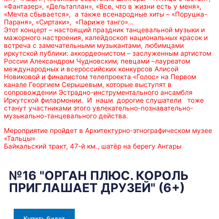
«Фантазер», «Дельтаплан», «Все, что в жизни есть у меня»,
«Мечта сбывается», а также всенародные хиты – «Порушка-
Параня», «Сиртаки», «Париже танго»…
Этот концерт – настоящий праздник танцевальной музыки и
мажорного настроения, калейдоскоп национальных красок и
встреча с замечательными музыкантами, любимцами
иркутской публики: аккордеонистом – заслуженным артистом
России Александром Чудновским, певцами –лауреатом
международных и всероссийских конкурсов Алисой
Новиковой и финалистом телепроекта «Голос» на Первом
канале Георгием Серышевым, которые выступят в
сопровождении Эстрадно-инструментального ансамбля
Иркутской филармонии. И наши дорогие слушатели тоже
станут участниками этого увлекательно-познавательно-
музыкально-танцевального действа.
Мероприятие пройдет в Архитектурно-этнографическом музее
«Тальцы»
Байкальский тракт, 47-й км., шатёр на берегу Ангары
№16 "ОРГАН ПЛЮС. КОРОЛЬ
ПРИГЛАШАЕТ ДРУЗЕЙ" (6+)
Купить билет