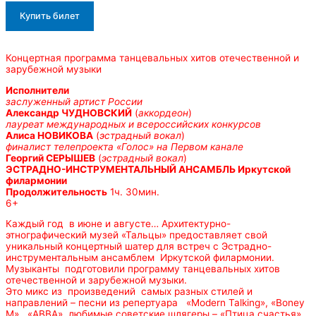
Купить билет
Концертная программа танцевальных хитов отечественной и
зарубежной музыки
Исполнители
заслуженный артист России
Александр ЧУДНОВСКИЙ
(
аккордеон
)
лауреат международных и всероссийских конкурсов
Алиса НОВИКОВА
(
эстрадный вокал
)
финалист телепроекта «Голос» на Первом канале
Георгий СЕРЫШЕВ
(
эстрадный вокал
)
ЭСТРАДНО-ИНСТРУМЕНТАЛЬНЫЙ АНСАМБЛЬ Иркутской
филармонии
Продолжительность
1ч. 30мин.
6+
Каждый год в июне и августе… Архитектурно-
этнографический музей «Тальцы» предоставляет свой
уникальный концертный шатер для встреч с Эстрадно-
инструментальным ансамблем Иркутской филармонии.
Музыканты подготовили программу танцевальных хитов
отечественной и зарубежной музыки.
Это микс из произведений самых разных стилей и
направлений – песни из репертуара «Modern Talking», «Boney
M», «АВВА», любимые советские шлягеры – «Птица счастья»,