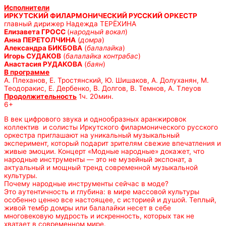
Исполнители
ИРКУТСКИЙ ФИЛАРМОНИЧЕСКИЙ РУССКИЙ ОРКЕСТР
главный дирижер Надежда ТЕРЁХИНА
Елизавета ГРОСС
(
народный вокал
)
Анна ПЕРЕТОЛЧИНА
(
домра
)
Александра БИКБОВА
(
балалайка
)
Игорь СУДАКОВ
(
балалайка контрабас
)
Анастасия РУДАКОВА
(
баян
)
В программе
А. Плеханов, Е. Тростянский, Ю. Шишаков, А. Долуханян, М.
Теодоракис, Е. Дербенко, В. Долгов, В. Темнов, А. Тлеуов
Продолжительность
1ч. 20мин.
6+
В век цифрового звука и однообразных аранжировок
коллектив и солисты Иркутского филармонического русского
оркестра приглашают на уникальный музыкальный
эксперимент, который подарит зрителям свежие впечатления и
живые эмоции. Концерт «Модные народные» докажет, что
народные инструменты — это не музейный экспонат, а
актуальный и мощный тренд современной музыкальной
культуры.
Почему народные инструменты сейчас в моде?
Это аутентичность и глубина: в мире массовой культуры
особенно ценно все настоящее, с историей и душой. Теплый,
живой тембр домры или балалайки несет в себе
многовековую мудрость и искренность, которых так не
хватает в современном мире.