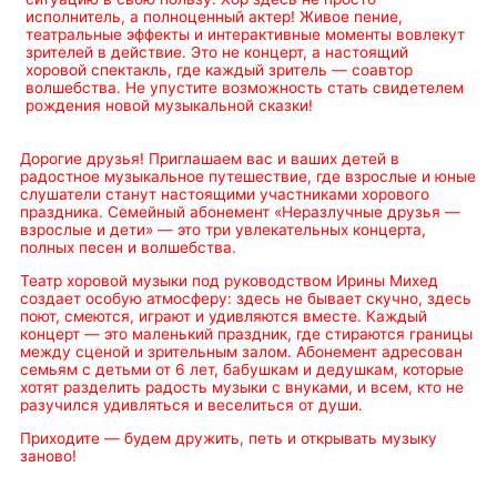
исполнитель, а полноценный актер! Живое пение,
театральные эффекты и интерактивные моменты вовлекут
зрителей в действие. Это не концерт, а настоящий
хоровой спектакль, где каждый зритель — соавтор
волшебства. Не упустите возможность стать свидетелем
рождения новой музыкальной сказки!
Дорогие друзья! Приглашаем вас и ваших детей в
радостное музыкальное путешествие, где взрослые и юные
слушатели станут настоящими участниками хорового
праздника. Семейный абонемент «Неразлучные друзья —
взрослые и дети» — это три увлекательных концерта,
полных песен и волшебства.
Театр хоровой музыки под руководством Ирины Михед
создает особую атмосферу: здесь не бывает скучно, здесь
поют, смеются, играют и удивляются вместе. Каждый
концерт — это маленький праздник, где стираются границы
между сценой и зрительным залом. Абонемент адресован
семьям с детьми от 6 лет, бабушкам и дедушкам, которые
хотят разделить радость музыки с внуками, и всем, кто не
разучился удивляться и веселиться от души.
Приходите — будем дружить, петь и открывать музыку
заново!