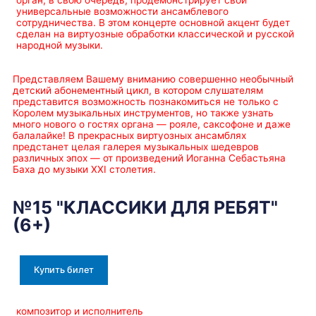
орган, в свою очередь, продемонстрирует свои
универсальные возможности ансамблевого
сотрудничества. В этом концерте основной акцент будет
сделан на виртуозные обработки классической и русской
народной музыки.
Представляем Вашему вниманию совершенно необычный
детский абонементный цикл, в котором слушателям
представится возможность познакомиться не только с
Королем музыкальных инструментов, но также узнать
много нового о гостях органа — рояле, саксофоне и даже
балалайке! В прекрасных виртуозных ансамблях
предстанет целая галерея музыкальных шедевров
различных эпох — от произведений Иоганна Себастьяна
Баха до музыки XXI столетия.
№15 "КЛАССИКИ ДЛЯ РЕБЯТ"
(6+)
Купить билет
композитор и исполнитель