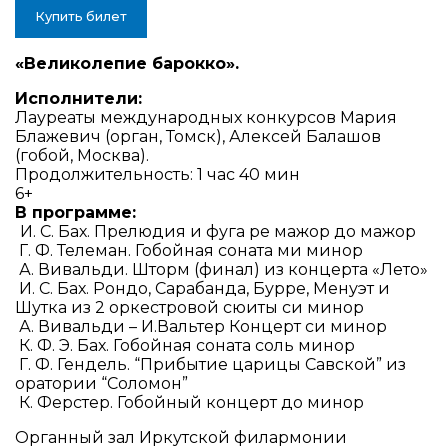
Купить билет
«Великолепие барокко
»
.
Исполнители:
Лауреаты международных конкурсов Мария
Блажевич (орган, Томск), Алексей Балашов
(гобой, Москва).
Продолжительность:
1 час 40 мин
6+
В программе:
И. С. Бах. Прелюдия и фуга ре мажор до мажор
Г. Ф. Телеман. Гобойная соната ми минор
А. Вивальди. Шторм (финал) из концерта «Лето»
И. С. Бах. Рондо, Сарабанда, Бурре, Менуэт и
Шутка из 2 оркестровой сюиты си минор
А. Вивальди
–
И.Вальтер Концерт си минор
К. Ф. Э. Бах. Гобойная соната соль минор
Г. Ф. Гендель. “Прибытие царицы Савской” из
оратории “Соломон”
К. Ферстер. Гобойный концерт до минор
Органный зал Иркутской филармонии