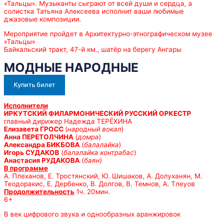
«Тальцы». Музыканты сыграют от всей души и сердца, а
солистка Татьяна Алексеева исполнит ваши любимые
джазовые композиции.
Мероприятие пройдет в Архитектурно-этнографическом музее
«Тальцы»
Байкальский тракт, 47-й км., шатёр на берегу Ангары
МОДНЫЕ НАРОДНЫЕ
Купить билет
Исполнители
ИРКУТСКИЙ ФИЛАРМОНИЧЕСКИЙ РУССКИЙ ОРКЕСТР
главный дирижер Надежда ТЕРЁХИНА
Елизавета ГРОСС
(
народный вокал
)
Анна ПЕРЕТОЛЧИНА
(
домра
)
Александра БИКБОВА
(
балалайка
)
Игорь СУДАКОВ
(
балалайка контрабас
)
Анастасия РУДАКОВА
(
баян
)
В программе
А. Плеханов, Е. Тростянский, Ю. Шишаков, А. Долуханян, М.
Теодоракис, Е. Дербенко, В. Долгов, В. Темнов, А. Тлеуов
Продолжительность
1ч. 20мин.
6+
В век цифрового звука и однообразных аранжировок