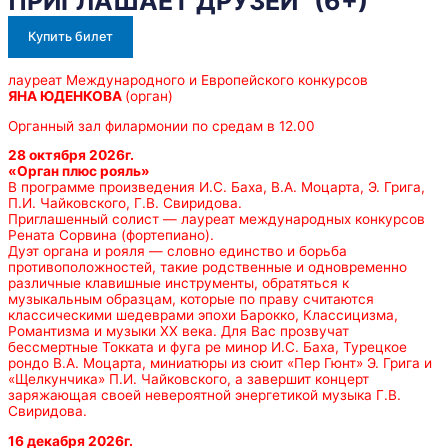
ПРИГЛАШАЕТ ДРУЗЕЙ" (6+)
Купить билет
лауреат Международного и Европейского конкурсов
ЯНА ЮДЕНКОВА
(орган)
Органный зал филармонии по средам в 12.00
28 октября 2026г.
«Орган плюс рояль»
В программе произведения И.С. Баха, В.А. Моцарта, Э. Грига,
П.И. Чайковского, Г.В. Свиридова.
Приглашенный солист — лауреат международных конкурсов
Рената Сорвина (фортепиано).
Дуэт органа и рояля — словно единство и борьба
противоположностей, такие родственные и одновременно
различные клавишные инструменты, обратяться к
музыкальным образцам, которые по праву считаются
классическими шедеврами эпохи Барокко, Классицизма,
Романтизма и музыки ХХ века. Для Вас прозвучат
бессмертные Токката и фуга ре минор И.С. Баха, Турецкое
рондо В.А. Моцарта, миниатюры из сюит «Пер Гюнт» Э. Грига и
«Щелкунчика» П.И. Чайковского, а завершит концерт
заряжающая своей невероятной энергетикой музыка Г.В.
Свиридова.
16 декабря 2026г.