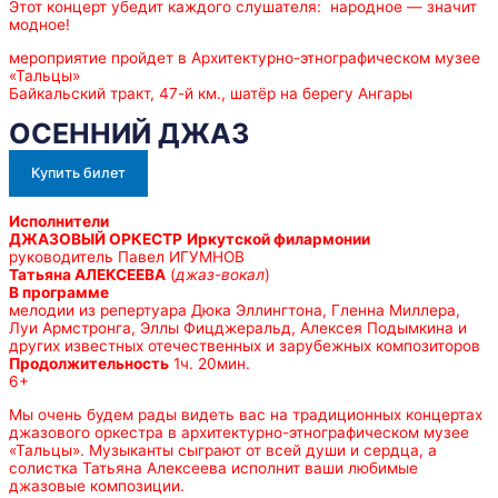
Этот концерт убедит каждого слушателя: народное — значит
модное!
мероприятие пройдет в Архитектурно-этнографическом музее
«Тальцы»
Байкальский тракт, 47-й км., шатёр на берегу Ангары
ОСЕННИЙ ДЖАЗ
Купить билет
Исполнители
ДЖАЗОВЫЙ ОРКЕСТР
Иркутской филармонии
руководитель Павел ИГУМНОВ
Татьяна АЛЕКСЕЕВА
(
джаз-вокал
)
В программе
мелодии из репертуара Дюка Эллингтона, Гленна Миллера,
Луи Армстронга, Эллы Фицджеральд, Алексея Подымкина и
других известных отечественных и зарубежных композиторов
Продолжительность
1ч. 20мин.
6+
Мы очень будем рады видеть вас на традиционных концертах
джазового оркестра в архитектурно-этнографическом музее
«Тальцы». Музыканты сыграют от всей души и сердца, а
солистка Татьяна Алексеева исполнит ваши любимые
джазовые композиции.