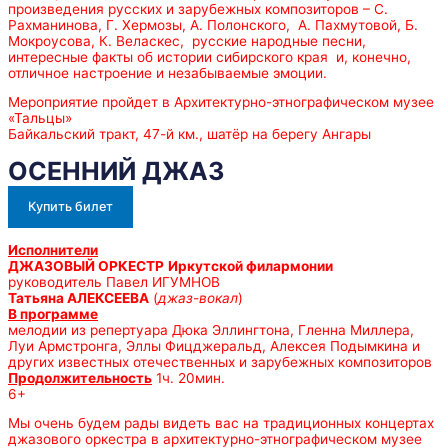
произведения русских и зарубежных композиторов – С.
Рахманинова, Г. Хермозы, А. Полонского, А. Пахмутовой, Б.
Мокроусова, К. Веласкес, русские народные песни,
интересные факты об истории сибирского края и, конечно,
отличное настроение и незабываемые эмоции.
Мероприятие пройдет в Архитектурно-этнографическом музее
«Тальцы»
Байкальский тракт, 47-й км., шатёр на берегу Ангары
ОСЕННИЙ ДЖАЗ
Купить билет
Исполнители
ДЖАЗОВЫЙ ОРКЕСТР
Иркутской филармонии
руководитель Павел ИГУМНОВ
Татьяна АЛЕКСЕЕВА
(
джаз-вокал
)
В программе
мелодии из репертуара Дюка Эллингтона, Гленна Миллера,
Луи Армстронга, Эллы Фицджеральд, Алексея Подымкина и
других известных отечественных и зарубежных композиторов
Продолжительность
1ч. 20мин.
6+
Мы очень будем рады видеть вас на традиционных концертах
джазового оркестра в архитектурно-этнографическом музее