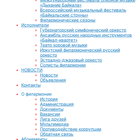
«Дыхание Байкала»
Всероссийский музыкальный фестиваль
«Байкальские струны»
Филармонические сезоны
Исполнители
Губернаторский симфонический оркестр
Ансамбль русских народных инструментов
«Байкал-квартет»
Театр хоровой музыки
Иркутский филармонический русский
оркестр
Эстрадно-джазовый оркестр
Солисты филармонии
НОВОСТИ
Новости
Объявления
Контакты
О филармонии
История
Администрация
Документы
Вакансии
Лига друзей
Мультимедиа
Противодействие коррупции
Обратная связь
Абонементы