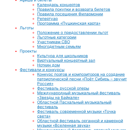
Календарь концертов
Правила покупки и возврата билетов
Правила посещения Филармонии
Репертуар
Программа «Пушкинская карта»
Льготы
Положение о предоставлении льгот
Льготные категории
Участникам СВО
Многодетным семьям
Проекты
Культура для школьников
Виртуальный концертный зал
Ноткин дом
Фестивали и конкурсы
Конкурс поэтов и композиторов на создание
патриотической песни «Поёт Сибирь – звучит
Россия»
Фестиваль русской оперы
Международный музыкальный фестиваль
«Звезды на Байкале»
Областной Пасхальный музыкальный
фестиваль
Фестиваль современной музыки «Точка
света»
Областной фестиваль органной и камерной
музыки «Вселенная звука»
Международный фестиваль оперной музыки