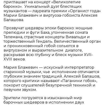
приглашает на концерт «Великолепие
барокко». Уникальный дуэт блестящих
музыкантов — лауреата премии «Органист года»
Марии Блажевич и виртуоза-гобоиста Алексея
Балашова.
Прозвучат шедевры эпохи барокко: мощные
прелюдии и фуги Баха, утонченная соната
Телемана, страстные концерты Вивальди и
торжественный Гендель. Величественный орган
и проникновенный гобой сольются в
виртуозном и выразительном диалоге,
раскрывая всю глубину и блеск музыки XVII-
XVIII веков.
Мария Блажевич — искусный интерпретатор
старинной музыки, чье исполнение отличается
глубоким знанием традиций. Алексей Балашов,
которого критики называют «Паганини гобоя»,
покорит слушателей безупречной техникой и
певучим звуком.
Зрители погрузятся в изысканный мир
барочных шедевров в исполнении двух