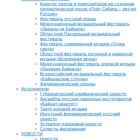
Конкурс поэтов и композиторов на создание
патриотической песни «Поёт Сибирь – звучит
Россия»
Фестиваль русской оперы
Международный музыкальный фестиваль
«Звезды на Байкале»
Областной Пасхальный музыкальный
фестиваль
Фестиваль современной музыки «Точка
света»
Областной фестиваль органной и камерной
музыки «Вселенная звука»
Международный фестиваль оперной музыки
«Дыхание Байкала»
Всероссийский музыкальный фестиваль
«Байкальские струны»
Филармонические сезоны
Исполнители
Губернаторский симфонический оркестр
Ансамбль русских народных инструментов
«Байкал-квартет»
Театр хоровой музыки
Иркутский филармонический русский
оркестр
Эстрадно-джазовый оркестр
Солисты филармонии
НОВОСТИ
Новости