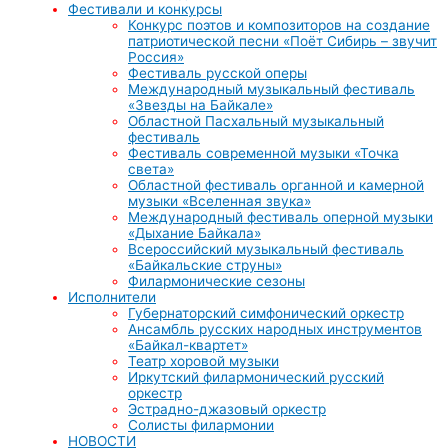
Фестивали и конкурсы
Конкурс поэтов и композиторов на создание
патриотической песни «Поёт Сибирь – звучит
Россия»
Фестиваль русской оперы
Международный музыкальный фестиваль
«Звезды на Байкале»
Областной Пасхальный музыкальный
фестиваль
Фестиваль современной музыки «Точка
света»
Областной фестиваль органной и камерной
музыки «Вселенная звука»
Международный фестиваль оперной музыки
«Дыхание Байкала»
Всероссийский музыкальный фестиваль
«Байкальские струны»
Филармонические сезоны
Исполнители
Губернаторский симфонический оркестр
Ансамбль русских народных инструментов
«Байкал-квартет»
Театр хоровой музыки
Иркутский филармонический русский
оркестр
Эстрадно-джазовый оркестр
Солисты филармонии
НОВОСТИ