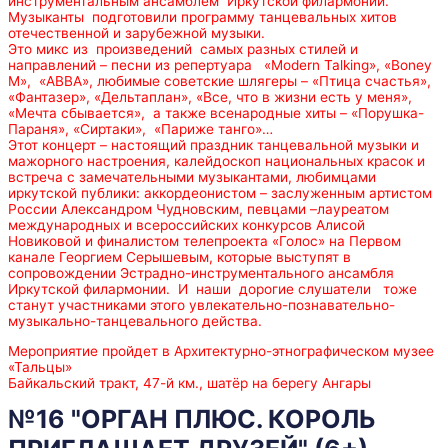
инструментальным ансамблем Иркутской филармонии.
Музыканты подготовили программу танцевальных хитов
отечественной и зарубежной музыки.
Это микс из произведений самых разных стилей и
направлений – песни из репертуара «Modern Talking», «Boney
M», «АВВА», любимые советские шлягеры – «Птица счастья»,
«Фантазер», «Дельтаплан», «Все, что в жизни есть у меня»,
«Мечта сбывается», а также всенародные хиты – «Порушка-
Параня», «Сиртаки», «Париже танго»…
Этот концерт – настоящий праздник танцевальной музыки и
мажорного настроения, калейдоскоп национальных красок и
встреча с замечательными музыкантами, любимцами
иркутской публики: аккордеонистом – заслуженным артистом
России Александром Чудновским, певцами –лауреатом
международных и всероссийских конкурсов Алисой
Новиковой и финалистом телепроекта «Голос» на Первом
канале Георгием Серышевым, которые выступят в
сопровождении Эстрадно-инструментального ансамбля
Иркутской филармонии. И наши дорогие слушатели тоже
станут участниками этого увлекательно-познавательно-
музыкально-танцевального действа.
Мероприятие пройдет в Архитектурно-этнографическом музее
«Тальцы»
Байкальский тракт, 47-й км., шатёр на берегу Ангары
№16 "ОРГАН ПЛЮС. КОРОЛЬ