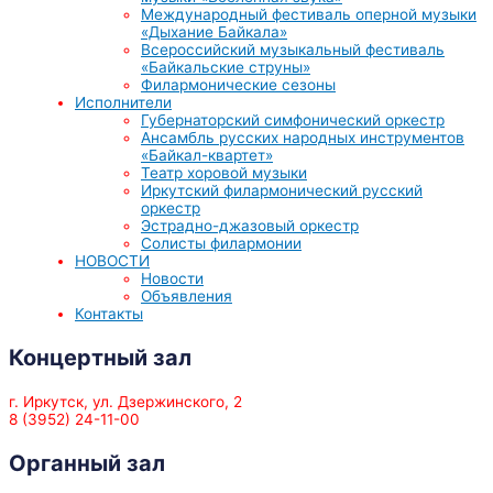
Международный фестиваль оперной музыки
«Дыхание Байкала»
Всероссийский музыкальный фестиваль
«Байкальские струны»
Филармонические сезоны
Исполнители
Губернаторский симфонический оркестр
Ансамбль русских народных инструментов
«Байкал-квартет»
Театр хоровой музыки
Иркутский филармонический русский
оркестр
Эстрадно-джазовый оркестр
Солисты филармонии
НОВОСТИ
Новости
Объявления
Контакты
Концертный зал
г. Иркутск, ул. Дзержинского, 2
8 (3952) 24-11-00
Органный зал