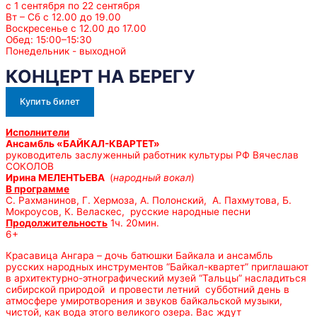
с 1 сентября по 22 сентября
Вт – Сб с 12.00 до 19.00
Воскресенье с 12.00 до 17.00
Обед: 15:00–15:30
Понедельник - выходной
КОНЦЕРТ НА БЕРЕГУ
Купить билет
Исполнители
Ансамбль «БАЙКАЛ-КВАРТЕТ»
руководитель заслуженный работник культуры РФ Вячеслав
СОКОЛОВ
Ирина МЕЛЕНТЬЕВА
(
народный вокал
)
В программе
С. Рахманинов, Г. Хермоза, А. Полонский, А. Пахмутова, Б.
Мокроусов, К. Веласкес, русские народные песни
Продолжительность
1ч. 20мин.
6+
Красавица Ангара – дочь батюшки Байкала и ансамбль
русских народных инструментов “Байкал-квартет” приглашают
в архитектурно-этнографический музей “Тальцы” насладиться
сибирской природой и провести летний субботний день в
атмосфере умиротворения и звуков байкальской музыки,
чистой, как вода этого великого озера. Вас ждут