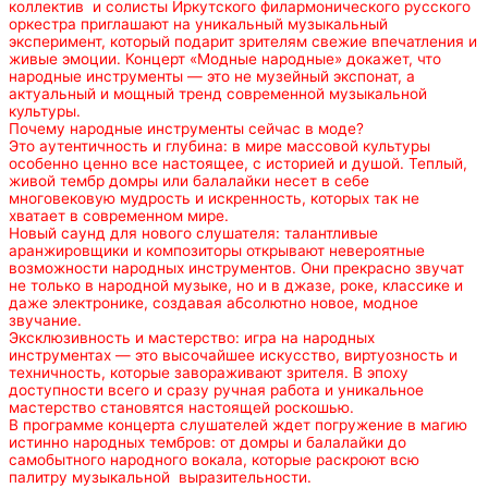
коллектив и солисты Иркутского филармонического русского
оркестра приглашают на уникальный музыкальный
эксперимент, который подарит зрителям свежие впечатления и
живые эмоции. Концерт «Модные народные» докажет, что
народные инструменты — это не музейный экспонат, а
актуальный и мощный тренд современной музыкальной
культуры.
Почему народные инструменты сейчас в моде?
Это аутентичность и глубина: в мире массовой культуры
особенно ценно все настоящее, с историей и душой. Теплый,
живой тембр домры или балалайки несет в себе
многовековую мудрость и искренность, которых так не
хватает в современном мире.
Новый саунд для нового слушателя: талантливые
аранжировщики и композиторы открывают невероятные
возможности народных инструментов. Они прекрасно звучат
не только в народной музыке, но и в джазе, роке, классике и
даже электронике, создавая абсолютно новое, модное
звучание.
Эксклюзивность и мастерство: игра на народных
инструментах — это высочайшее искусство, виртуозность и
техничность, которые завораживают зрителя. В эпоху
доступности всего и сразу ручная работа и уникальное
мастерство становятся настоящей роскошью.
В программе концерта слушателей ждет погружение в магию
истинно народных тембров: от домры и балалайки до
самобытного народного вокала, которые раскроют всю
палитру музыкальной выразительности.