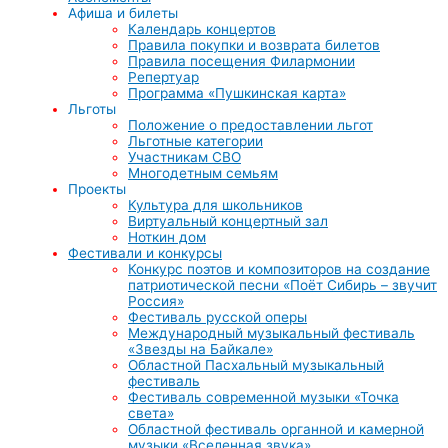
Афиша и билеты
Календарь концертов
Правила покупки и возврата билетов
Правила посещения Филармонии
Репертуар
Программа «Пушкинская карта»
Льготы
Положение о предоставлении льгот
Льготные категории
Участникам СВО
Многодетным семьям
Проекты
Культура для школьников
Виртуальный концертный зал
Ноткин дом
Фестивали и конкурсы
Конкурс поэтов и композиторов на создание
патриотической песни «Поёт Сибирь – звучит
Россия»
Фестиваль русской оперы
Международный музыкальный фестиваль
«Звезды на Байкале»
Областной Пасхальный музыкальный
фестиваль
Фестиваль современной музыки «Точка
света»
Областной фестиваль органной и камерной
музыки «Вселенная звука»