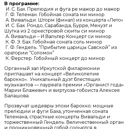
В программе:
И. С. Бах. Прелюдия и фуга ре мажор до мажор
Г. Ф. Телеман. Гобойная соната ми минор
А. Вивальди. Шторм (финал) из концерта «Лето»
И. С. Бах. Рондо, Сарабанда, Бурре, Менуэт и
Шутка из 2 оркестровой сюиты си минор
А. Вивальди
–
И.Вальтер Концерт си минор
К. Ф. Э. Бах. Гобойная соната соль минор
Г. Ф. Гендель. “Прибытие царицы Савской” из
оратории “Соломон”
К. Ферстер. Гобойный концерт до минор
Органный зал Иркутской филармонии
приглашает на концерт «Великолепие
барокко». Уникальный дуэт блестящих
музыкантов — лауреата премии «Органист года»
Марии Блажевич и виртуоза-гобоиста Алексея
Балашова.
Прозвучат шедевры эпохи барокко: мощные
прелюдии и фуги Баха, утонченная соната
Телемана, страстные концерты Вивальди и
торжественный Гендель. Величественный орган
и проникновенный гобой сольются в