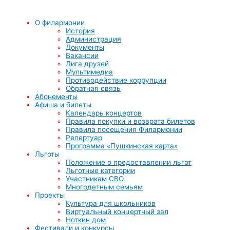
О филармонии
История
Администрация
Документы
Вакансии
Лига друзей
Мультимедиа
Противодействие коррупции
Обратная связь
Абонементы
Афиша и билеты
Календарь концертов
Правила покупки и возврата билетов
Правила посещения Филармонии
Репертуар
Программа «Пушкинская карта»
Льготы
Положение о предоставлении льгот
Льготные категории
Участникам СВО
Многодетным семьям
Проекты
Культура для школьников
Виртуальный концертный зал
Ноткин дом
Фестивали и конкурсы