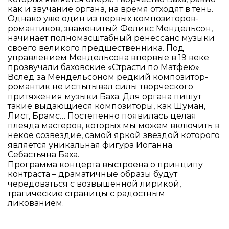
как и звучание органа, на время отходят в тень.
Однако уже один из первых композиторов-
романтиков, знаменитый Феликс Мендельсон,
начинает полномасштабный ренессанс музыки
своего великого предшественника. Под
управлением Мендельсона впервые в 19 веке
прозвучали баховские «Страсти по Матфею».
Вслед за Мендельсоном редкий композитор-
романтик не испытывал силы творческого
притяжения музыки Баха. Для органа пишут
такие выдающиеся композиторы, как Шуман,
Лист, Брамс… Постепенно появилась целая
плеяда мастеров, которых мы можем включить в
некое созвездие, самой яркой звездой которого
является уникальная фигура Иоганна
Себастьяна Баха.
Программа концерта выстроена о принципу
контраста – драматичные образы будут
чередоваться с возвышенной лирикой,
трагические страницы с радостным
ликованием.