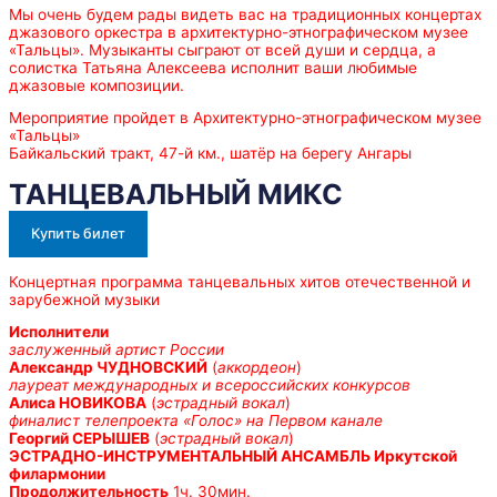
Мы очень будем рады видеть вас на традиционных концертах
джазового оркестра в архитектурно-этнографическом музее
«Тальцы». Музыканты сыграют от всей души и сердца, а
солистка Татьяна Алексеева исполнит ваши любимые
джазовые композиции.
Мероприятие пройдет в Архитектурно-этнографическом музее
«Тальцы»
Байкальский тракт, 47-й км., шатёр на берегу Ангары
ТАНЦЕВАЛЬНЫЙ МИКС
Купить билет
Концертная программа танцевальных хитов отечественной и
зарубежной музыки
Исполнители
заслуженный артист России
Александр ЧУДНОВСКИЙ
(
аккордеон
)
лауреат международных и всероссийских конкурсов
Алиса НОВИКОВА
(
эстрадный вокал
)
финалист телепроекта «Голос» на Первом канале
Георгий СЕРЫШЕВ
(
эстрадный вокал
)
ЭСТРАДНО-ИНСТРУМЕНТАЛЬНЫЙ АНСАМБЛЬ Иркутской
филармонии
Продолжительность
1ч. 30мин.