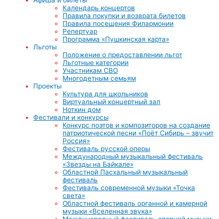
Календарь концертов
Правила покупки и возврата билетов
Правила посещения Филармонии
Репертуар
Программа «Пушкинская карта»
Льготы
Положение о предоставлении льгот
Льготные категории
Участникам СВО
Многодетным семьям
Проекты
Культура для школьников
Виртуальный концертный зал
Ноткин дом
Фестивали и конкурсы
Конкурс поэтов и композиторов на создание
патриотической песни «Поёт Сибирь – звучит
Россия»
Фестиваль русской оперы
Международный музыкальный фестиваль
«Звезды на Байкале»
Областной Пасхальный музыкальный
фестиваль
Фестиваль современной музыки «Точка
света»
Областной фестиваль органной и камерной
музыки «Вселенная звука»
Международный фестиваль оперной музыки