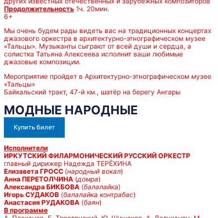
других известных отечественных и зарубежных композиторов
Продолжительность
1ч. 20мин.
6+
Мы очень будем рады видеть вас на традиционных концертах
джазового оркестра в архитектурно-этнографическом музее
«Тальцы». Музыканты сыграют от всей души и сердца, а
солистка Татьяна Алексеева исполнит ваши любимые
джазовые композиции.
Мероприятие пройдет в Архитектурно-этнографическом музее
«Тальцы»
Байкальский тракт, 47-й км., шатёр на берегу Ангары
МОДНЫЕ НАРОДНЫЕ
Купить билет
Исполнители
ИРКУТСКИЙ ФИЛАРМОНИЧЕСКИЙ РУССКИЙ ОРКЕСТР
главный дирижер Надежда ТЕРЁХИНА
Елизавета ГРОСС
(
народный вокал
)
Анна ПЕРЕТОЛЧИНА
(
домра
)
Александра БИКБОВА
(
балалайка
)
Игорь СУДАКОВ
(
балалайка контрабас
)
Анастасия РУДАКОВА
(
баян
)
В программе