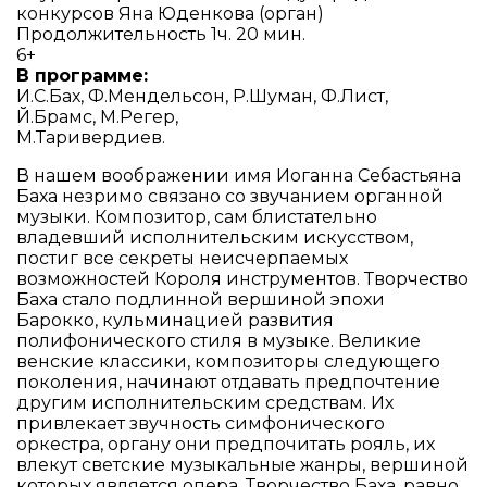
конкурсов Яна
Юденкова (орган)
Продолжительность 1ч. 20 мин.
6+
В программе:
И.С.Бах, Ф.Мендельсон, Р.Шуман, Ф.Лист,
Й.Брамс, М.Регер,
М.Таривердиев.
В нашем воображении имя Иоганна Себастьяна
Баха незримо связано со звучанием органной
музыки. Композитор, сам блистательно
владевший исполнительским искусством,
постиг все секреты неисчерпаемых
возможностей Короля инструментов. Творчество
Баха стало подлинной вершиной эпохи
Барокко, кульминацией развития
полифонического стиля в музыке. Великие
венские классики, композиторы следующего
поколения, начинают отдавать предпочтение
другим исполнительским средствам. Их
привлекает звучность симфонического
оркестра, органу они предпочитать рояль, их
влекут светские музыкальные жанры, вершиной
которых является опера. Творчество Баха, равно