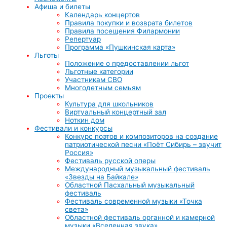
Афиша и билеты
Календарь концертов
Правила покупки и возврата билетов
Правила посещения Филармонии
Репертуар
Программа «Пушкинская карта»
Льготы
Положение о предоставлении льгот
Льготные категории
Участникам СВО
Многодетным семьям
Проекты
Культура для школьников
Виртуальный концертный зал
Ноткин дом
Фестивали и конкурсы
Конкурс поэтов и композиторов на создание
патриотической песни «Поёт Сибирь – звучит
Россия»
Фестиваль русской оперы
Международный музыкальный фестиваль
«Звезды на Байкале»
Областной Пасхальный музыкальный
фестиваль
Фестиваль современной музыки «Точка
света»
Областной фестиваль органной и камерной
музыки «Вселенная звука»