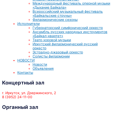
Международный фестиваль оперной музыки
«Дыхание Байкала»
Всероссийский музыкальный фестиваль
«Байкальские струны»
Филармонические сезоны
Исполнители
Губернаторский симфонический оркестр
Ансамбль русских народных инструментов
«Байкал-квартет»
Театр хоровой музыки
Иркутский филармонический русский
оркестр
Эстрадно-джазовый оркестр
Солисты филармонии
НОВОСТИ
Новости
Объявления
Контакты
Концертный зал
г. Иркутск, ул. Дзержинского, 2
8 (3952) 24-11-00
Органный зал