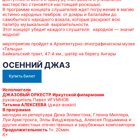
мастерство становятся настоящей роскошью.
В программе концерта слушателей ждет погружение в магию
истинно народных тембров: от домры и балалайки до
самобытного народного вокала, которые раскроют всю
палитру музыкальной выразительности.
Этот концерт убедит каждого слушателя: народное — значит
модное!
мероприятие пройдет в Архитектурно-этнографическом музее
«Тальцы»
Байкальский тракт, 47-й км., шатёр на берегу Ангары
ОСЕННИЙ ДЖАЗ
Купить билет
Исполнители
ДЖАЗОВЫЙ ОРКЕСТР
Иркутской филармонии
руководитель Павел ИГУМНОВ
Татьяна АЛЕКСЕЕВА
(
джаз-вокал
)
В программе
мелодии из репертуара Дюка Эллингтона, Гленна Миллера,
Луи Армстронга, Эллы Фицджеральд, Алексея Подымкина и
других известных отечественных и зарубежных композиторов
Продолжительность
1ч. 20мин.
6+