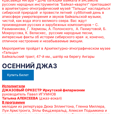
Красавица Ангара – дочь батюшки Байкала и ансамбль
русских народных инструментов “Байкал-квартет” приглашают
в архитектурно-этнографический музей “Тальцы” насладиться
сибирской природой и провести летний субботний день в
атмосфере умиротворения и звуков байкальской музыки,
чистой, как вода этого великого озера. Вас ждут
произведения русских и зарубежных композиторов – С.
Рахманинова, Г. Хермозы, А. Полонского, А. Пахмутовой, Б.
Мокроусова, К. Веласкес, русские народные песни,
интересные факты об истории сибирского края и, конечно,
отличное настроение и незабываемые эмоции.
Мероприятие пройдет в Архитектурно-этнографическом музее
«Тальцы»
Байкальский тракт, 47-й км., шатёр на берегу Ангары
ОСЕННИЙ ДЖАЗ
Купить билет
Исполнители
ДЖАЗОВЫЙ ОРКЕСТР
Иркутской филармонии
руководитель Павел ИГУМНОВ
Татьяна АЛЕКСЕЕВА
(
джаз-вокал
)
В программе
мелодии из репертуара Дюка Эллингтона, Гленна Миллера,
Луи Армстронга, Эллы Фицджеральд, Алексея Подымкина и