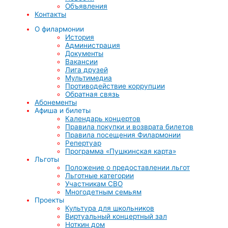
Объявления
Контакты
О филармонии
История
Администрация
Документы
Вакансии
Лига друзей
Мультимедиа
Противодействие коррупции
Обратная связь
Абонементы
Афиша и билеты
Календарь концертов
Правила покупки и возврата билетов
Правила посещения Филармонии
Репертуар
Программа «Пушкинская карта»
Льготы
Положение о предоставлении льгот
Льготные категории
Участникам СВО
Многодетным семьям
Проекты
Культура для школьников
Виртуальный концертный зал
Ноткин дом