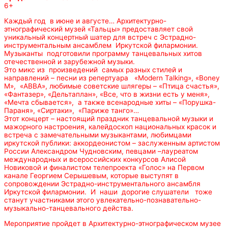
6+
Каждый год в июне и августе… Архитектурно-
этнографический музей «Тальцы» предоставляет свой
уникальный концертный шатер для встреч с Эстрадно-
инструментальным ансамблем Иркутской филармонии.
Музыканты подготовили программу танцевальных хитов
отечественной и зарубежной музыки.
Это микс из произведений самых разных стилей и
направлений – песни из репертуара «Modern Talking», «Boney
M», «АВВА», любимые советские шлягеры – «Птица счастья»,
«Фантазер», «Дельтаплан», «Все, что в жизни есть у меня»,
«Мечта сбывается», а также всенародные хиты – «Порушка-
Параня», «Сиртаки», «Париже танго»…
Этот концерт – настоящий праздник танцевальной музыки и
мажорного настроения, калейдоскоп национальных красок и
встреча с замечательными музыкантами, любимцами
иркутской публики: аккордеонистом – заслуженным артистом
России Александром Чудновским, певцами –лауреатом
международных и всероссийских конкурсов Алисой
Новиковой и финалистом телепроекта «Голос» на Первом
канале Георгием Серышевым, которые выступят в
сопровождении Эстрадно-инструментального ансамбля
Иркутской филармонии. И наши дорогие слушатели тоже
станут участниками этого увлекательно-познавательно-
музыкально-танцевального действа.
Мероприятие пройдет в Архитектурно-этнографическом музее