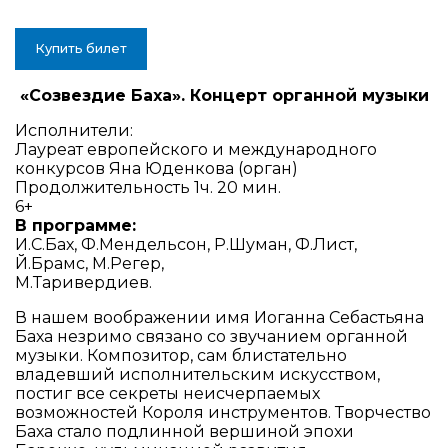
Купить билет
«Созвездие Баха». Концерт органной музыки
Исполнители:
Лауреат европейского и международного
конкурсов Яна
Юденкова (орган)
Продолжительность 1ч. 20 мин.
6+
В программе:
И.С.Бах, Ф.Мендельсон, Р.Шуман, Ф.Лист,
Й.Брамс, М.Регер,
М.Таривердиев.
В нашем воображении имя Иоганна Себастьяна
Баха незримо связано со звучанием органной
музыки. Композитор, сам блистательно
владевший исполнительским искусством,
постиг все секреты неисчерпаемых
возможностей Короля инструментов. Творчество
Баха стало подлинной вершиной эпохи