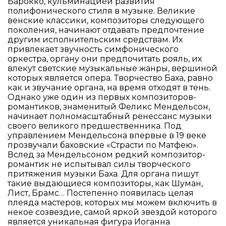
Барокко, кульминацией развития
полифонического стиля в музыке. Великие
венские классики, композиторы следующего
поколения, начинают отдавать предпочтение
другим исполнительским средствам. Их
привлекает звучность симфонического
оркестра, органу они предпочитать рояль, их
влекут светские музыкальные жанры, вершиной
которых является опера. Творчество Баха, равно
как и звучание органа, на время отходят в тень.
Однако уже один из первых композиторов-
романтиков, знаменитый Феликс Мендельсон,
начинает полномасштабный ренессанс музыки
своего великого предшественника. Под
управлением Мендельсона впервые в 19 веке
прозвучали баховские «Страсти по Матфею».
Вслед за Мендельсоном редкий композитор-
романтик не испытывал силы творческого
притяжения музыки Баха. Для органа пишут
такие выдающиеся композиторы, как Шуман,
Лист, Брамс… Постепенно появилась целая
плеяда мастеров, которых мы можем включить в
некое созвездие, самой яркой звездой которого
является уникальная фигура Иоганна