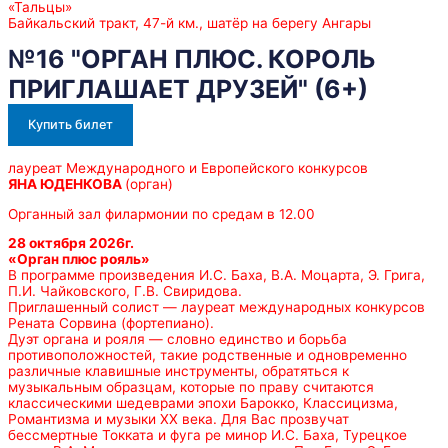
«Тальцы»
Байкальский тракт, 47-й км., шатёр на берегу Ангары
№16 "ОРГАН ПЛЮС. КОРОЛЬ
ПРИГЛАШАЕТ ДРУЗЕЙ" (6+)
Купить билет
лауреат Международного и Европейского конкурсов
ЯНА ЮДЕНКОВА
(орган)
Органный зал филармонии по средам в 12.00
28 октября 2026г.
«Орган плюс рояль»
В программе произведения И.С. Баха, В.А. Моцарта, Э. Грига,
П.И. Чайковского, Г.В. Свиридова.
Приглашенный солист — лауреат международных конкурсов
Рената Сорвина (фортепиано).
Дуэт органа и рояля — словно единство и борьба
противоположностей, такие родственные и одновременно
различные клавишные инструменты, обратяться к
музыкальным образцам, которые по праву считаются
классическими шедеврами эпохи Барокко, Классицизма,
Романтизма и музыки ХХ века. Для Вас прозвучат
бессмертные Токката и фуга ре минор И.С. Баха, Турецкое