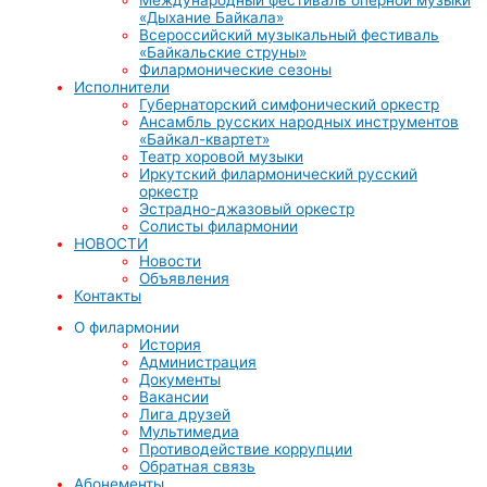
«Дыхание Байкала»
Всероссийский музыкальный фестиваль
«Байкальские струны»
Филармонические сезоны
Исполнители
Губернаторский симфонический оркестр
Ансамбль русских народных инструментов
«Байкал-квартет»
Театр хоровой музыки
Иркутский филармонический русский
оркестр
Эстрадно-джазовый оркестр
Солисты филармонии
НОВОСТИ
Новости
Объявления
Контакты
О филармонии
История
Администрация
Документы
Вакансии
Лига друзей
Мультимедиа
Противодействие коррупции
Обратная связь
Абонементы