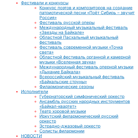
Фестивали и конкурсы
Конкурс поэтов и композиторов на создание
патриотической песни «Поёт Сибирь – звучит
Россия»
Фестиваль русской оперы
Международный музыкальный фестиваль
«Звезды на Байкале»
Областной Пасхальный музыкальный
фестиваль
Фестиваль современной музыки «Точка
света»
Областной фестиваль органной и камерной
музыки «Вселенная звука»
Международный фестиваль оперной музыки
«Дыхание Байкала»
Всероссийский музыкальный фестиваль
«Байкальские струны»
Филармонические сезоны
Исполнители
Губернаторский симфонический оркестр
Ансамбль русских народных инструментов
«Байкал-квартет»
Театр хоровой музыки
Иркутский филармонический русский
оркестр
Эстрадно-джазовый оркестр
Солисты филармонии
НОВОСТИ