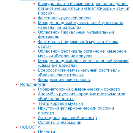
Конкурс поэтов и композиторов на создание
патриотической песни «Поёт Сибирь – звучит
Россия»
Фестиваль русской оперы
Международный музыкальный фестиваль
«Звезды на Байкале»
Областной Пасхальный музыкальный
фестиваль
Фестиваль современной музыки «Точка
света»
Областной фестиваль органной и камерной
музыки «Вселенная звука»
Международный фестиваль оперной музыки
«Дыхание Байкала»
Всероссийский музыкальный фестиваль
«Байкальские струны»
Филармонические сезоны
Исполнители
Губернаторский симфонический оркестр
Ансамбль русских народных инструментов
«Байкал-квартет»
Театр хоровой музыки
Иркутский филармонический русский
оркестр
Эстрадно-джазовый оркестр
Солисты филармонии
НОВОСТИ
Новости