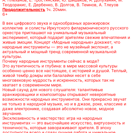
А. Плеханов, Е. Тростянский, Ю. Шишаков, А. Долуханян, М.
Теодоракис, Е. Дербенко, В. Долгов, В. Темнов, А. Тлеуов
Продолжительность
1ч. 20мин.
6+
В век цифрового звука и однообразных аранжировок
коллектив и солисты Иркутского филармонического русского
оркестра приглашают на уникальный музыкальный
эксперимент, который подарит зрителям свежие впечатления и
живые эмоции. Концерт «Модные народные» докажет, что
народные инструменты — это не музейный экспонат, а
актуальный и мощный тренд современной музыкальной
культуры.
Почему народные инструменты сейчас в моде?
Это аутентичность и глубина: в мире массовой культуры
особенно ценно все настоящее, с историей и душой. Теплый,
живой тембр домры или балалайки несет в себе
многовековую мудрость и искренность, которых так не
хватает в современном мире.
Новый саунд для нового слушателя: талантливые
аранжировщики и композиторы открывают невероятные
возможности народных инструментов. Они прекрасно звучат
не только в народной музыке, но и в джазе, роке, классике и
даже электронике, создавая абсолютно новое, модное
звучание.
Эксклюзивность и мастерство: игра на народных
инструментах — это высочайшее искусство, виртуозность и
техничность, которые завораживают зрителя. В эпоху
доступности всего и сразу ручная работа и уникальное