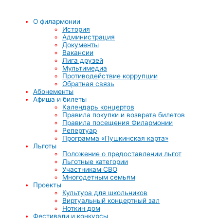
О филармонии
История
Администрация
Документы
Вакансии
Лига друзей
Мультимедиа
Противодействие коррупции
Обратная связь
Абонементы
Афиша и билеты
Календарь концертов
Правила покупки и возврата билетов
Правила посещения Филармонии
Репертуар
Программа «Пушкинская карта»
Льготы
Положение о предоставлении льгот
Льготные категории
Участникам СВО
Многодетным семьям
Проекты
Культура для школьников
Виртуальный концертный зал
Ноткин дом
Фестивали и конкурсы