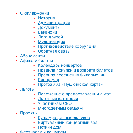
О филармонии
История
Администрация
Документы
Вакансии
Лига друзей
Мультимедиа
Противодействие коррупции
Обратная связь
Абонементы
Афиша и билеты
Календарь концертов
Правила покупки и возврата билетов
Правила посещения Филармонии
Репертуар
Программа «Пушкинская карта»
Льготы
Положение о предоставлении льгот
Льготные категории
Участникам СВО
Многодетным семьям
Проекты
Культура для школьников
Виртуальный концертный зал
Ноткин дом
Фестивали и конкурсы