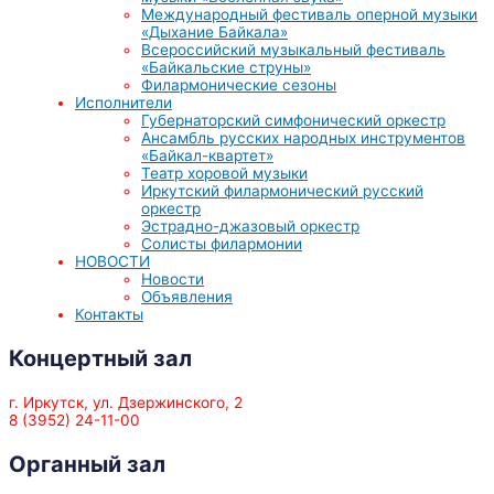
Международный фестиваль оперной музыки
«Дыхание Байкала»
Всероссийский музыкальный фестиваль
«Байкальские струны»
Филармонические сезоны
Исполнители
Губернаторский симфонический оркестр
Ансамбль русских народных инструментов
«Байкал-квартет»
Театр хоровой музыки
Иркутский филармонический русский
оркестр
Эстрадно-джазовый оркестр
Солисты филармонии
НОВОСТИ
Новости
Объявления
Контакты
Концертный зал
г. Иркутск, ул. Дзержинского, 2
8 (3952) 24-11-00
Органный зал