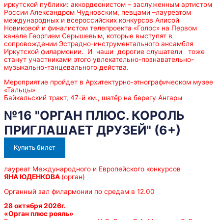
иркутской публики: аккордеонистом – заслуженным артистом
России Александром Чудновским, певцами –лауреатом
международных и всероссийских конкурсов Алисой
Новиковой и финалистом телепроекта «Голос» на Первом
канале Георгием Серышевым, которые выступят в
сопровождении Эстрадно-инструментального ансамбля
Иркутской филармонии. И наши дорогие слушатели тоже
станут участниками этого увлекательно-познавательно-
музыкально-танцевального действа.
Мероприятие пройдет в Архитектурно-этнографическом музее
«Тальцы»
Байкальский тракт, 47-й км., шатёр на берегу Ангары
№16 "ОРГАН ПЛЮС. КОРОЛЬ
ПРИГЛАШАЕТ ДРУЗЕЙ" (6+)
Купить билет
лауреат Международного и Европейского конкурсов
ЯНА ЮДЕНКОВА
(орган)
Органный зал филармонии по средам в 12.00
28 октября 2026г.
«Орган плюс рояль»