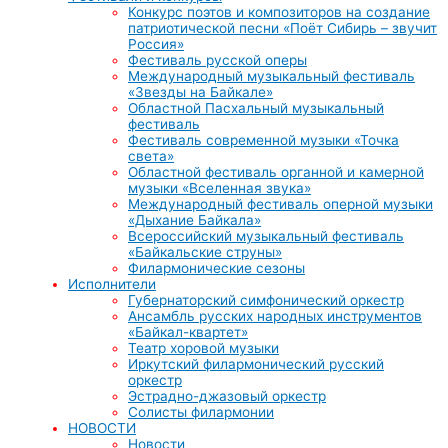
Конкурс поэтов и композиторов на создание
патриотической песни «Поёт Сибирь – звучит
Россия»
Фестиваль русской оперы
Международный музыкальный фестиваль
«Звезды на Байкале»
Областной Пасхальный музыкальный
фестиваль
Фестиваль современной музыки «Точка
света»
Областной фестиваль органной и камерной
музыки «Вселенная звука»
Международный фестиваль оперной музыки
«Дыхание Байкала»
Всероссийский музыкальный фестиваль
«Байкальские струны»
Филармонические сезоны
Исполнители
Губернаторский симфонический оркестр
Ансамбль русских народных инструментов
«Байкал-квартет»
Театр хоровой музыки
Иркутский филармонический русский
оркестр
Эстрадно-джазовый оркестр
Солисты филармонии
НОВОСТИ
Новости