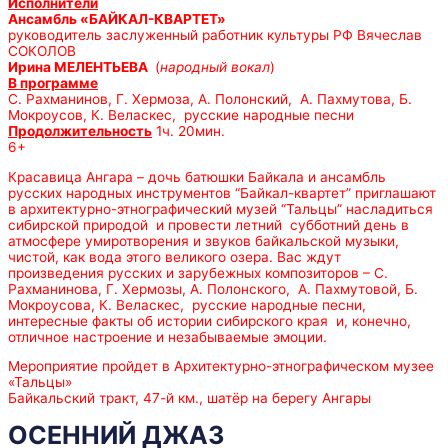
Исполнители
Ансамбль «БАЙКАЛ-КВАРТЕТ»
руководитель заслуженный работник культуры РФ Вячеслав
СОКОЛОВ
Ирина МЕЛЕНТЬЕВА
(
народный вокал
)
В программе
С. Рахманинов, Г. Хермоза, А. Полонский, А. Пахмутова, Б.
Мокроусов, К. Веласкес, русские народные песни
Продолжительность
1ч. 20мин.
6+
Красавица Ангара – дочь батюшки Байкала и ансамбль
русских народных инструментов “Байкал-квартет” приглашают
в архитектурно-этнографический музей “Тальцы” насладиться
сибирской природой и провести летний субботний день в
атмосфере умиротворения и звуков байкальской музыки,
чистой, как вода этого великого озера. Вас ждут
произведения русских и зарубежных композиторов – С.
Рахманинова, Г. Хермозы, А. Полонского, А. Пахмутовой, Б.
Мокроусова, К. Веласкес, русские народные песни,
интересные факты об истории сибирского края и, конечно,
отличное настроение и незабываемые эмоции.
Мероприятие пройдет в Архитектурно-этнографическом музее
«Тальцы»
Байкальский тракт, 47-й км., шатёр на берегу Ангары
ОСЕННИЙ ДЖАЗ