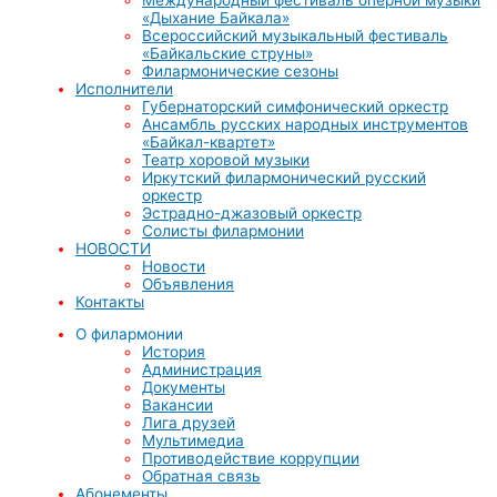
«Дыхание Байкала»
Всероссийский музыкальный фестиваль
«Байкальские струны»
Филармонические сезоны
Исполнители
Губернаторский симфонический оркестр
Ансамбль русских народных инструментов
«Байкал-квартет»
Театр хоровой музыки
Иркутский филармонический русский
оркестр
Эстрадно-джазовый оркестр
Солисты филармонии
НОВОСТИ
Новости
Объявления
Контакты
О филармонии
История
Администрация
Документы
Вакансии
Лига друзей
Мультимедиа
Противодействие коррупции
Обратная связь
Абонементы