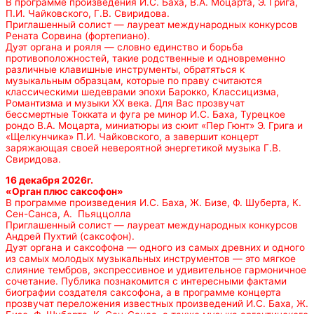
В программе произведения И.С. Баха, В.А. Моцарта, Э. Грига,
П.И. Чайковского, Г.В. Свиридова.
Приглашенный солист — лауреат международных конкурсов
Рената Сорвина (фортепиано).
Дуэт органа и рояля — словно единство и борьба
противоположностей, такие родственные и одновременно
различные клавишные инструменты, обратяться к
музыкальным образцам, которые по праву считаются
классическими шедеврами эпохи Барокко, Классицизма,
Романтизма и музыки ХХ века. Для Вас прозвучат
бессмертные Токката и фуга ре минор И.С. Баха, Турецкое
рондо В.А. Моцарта, миниатюры из сюит «Пер Гюнт» Э. Грига и
«Щелкунчика» П.И. Чайковского, а завершит концерт
заряжающая своей невероятной энергетикой музыка Г.В.
Свиридова.
16 декабря 2026г.
«Орган плюс саксофон»
В программе произведения И.С. Баха, Ж. Бизе, Ф. Шуберта, К.
Сен-Санса, А. Пьяццолла
Приглашенный солист — лауреат международных конкурсов
Андрей Пухтий (саксофон).
Дуэт органа и саксофона — одного из самых древних и одного
из самых молодых музыкальных инструментов — это мягкое
слияние тембров, экспрессивное и удивительное гармоничное
сочетание. Публика познакомится с интересными фактами
биографии создателя саксофона, а в программе концерта
прозвучат переложения известных произведений И.С. Баха, Ж.