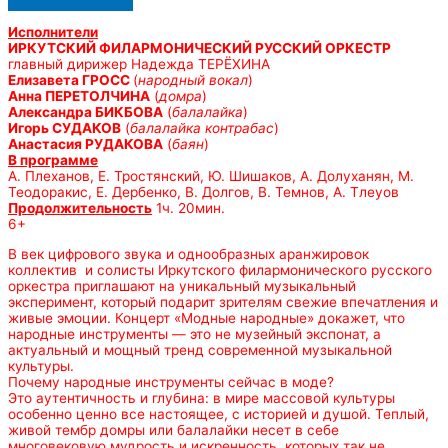
Исполнители
ИРКУТСКИЙ ФИЛАРМОНИЧЕСКИЙ РУССКИЙ ОРКЕСТР
главный дирижер Надежда ТЕРЁХИНА
Елизавета ГРОСС
(
народный вокал
)
Анна ПЕРЕТОЛЧИНА
(
домра
)
Александра БИКБОВА
(
балалайка
)
Игорь СУДАКОВ
(
балалайка контрабас
)
Анастасия РУДАКОВА
(
баян
)
В программе
А. Плеханов, Е. Тростянский, Ю. Шишаков, А. Долуханян, М.
Теодоракис, Е. Дербенко, В. Долгов, В. Темнов, А. Тлеуов
Продолжительность
1ч. 20мин.
6+
В век цифрового звука и однообразных аранжировок
коллектив и солисты Иркутского филармонического русского
оркестра приглашают на уникальный музыкальный
эксперимент, который подарит зрителям свежие впечатления и
живые эмоции. Концерт «Модные народные» докажет, что
народные инструменты — это не музейный экспонат, а
актуальный и мощный тренд современной музыкальной
культуры.
Почему народные инструменты сейчас в моде?
Это аутентичность и глубина: в мире массовой культуры
особенно ценно все настоящее, с историей и душой. Теплый,
живой тембр домры или балалайки несет в себе
многовековую мудрость и искренность, которых так не