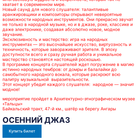
хватает в современном мире.
Новый саунд для нового слушателя: талантливые
аранжировщики и композиторы открывают невероятные
возможности народных инструментов. Они прекрасно звучат
не только в народной музыке, но и в джазе, роке, классике и
даже электронике, создавая абсолютно новое, модное
звучание.
Эксклюзивность и мастерство: игра на народных
инструментах — это высочайшее искусство, виртуозность и
техничность, которые завораживают зрителя. В эпоху
доступности всего и сразу ручная работа и уникальное
мастерство становятся настоящей роскошью.
В программе концерта слушателей ждет погружение в магию
истинно народных тембров: от домры и балалайки до
самобытного народного вокала, которые раскроют всю
палитру музыкальной выразительности.
Этот концерт убедит каждого слушателя: народное — значит
модное!
мероприятие пройдет в Архитектурно-этнографическом музее
«Тальцы»
Байкальский тракт, 47-й км., шатёр на берегу Ангары
ОСЕННИЙ ДЖАЗ
Купить билет