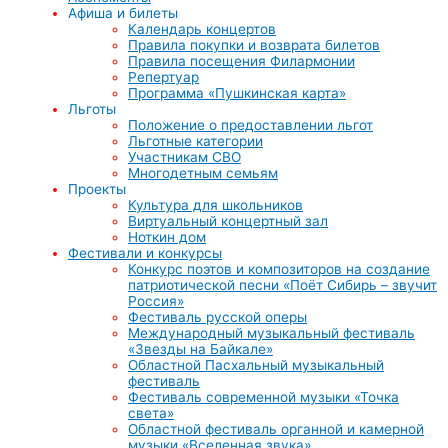
Афиша и билеты
Календарь концертов
Правила покупки и возврата билетов
Правила посещения Филармонии
Репертуар
Программа «Пушкинская карта»
Льготы
Положение о предоставлении льгот
Льготные категории
Участникам СВО
Многодетным семьям
Проекты
Культура для школьников
Виртуальный концертный зал
Ноткин дом
Фестивали и конкурсы
Конкурс поэтов и композиторов на создание
патриотической песни «Поёт Сибирь – звучит
Россия»
Фестиваль русской оперы
Международный музыкальный фестиваль
«Звезды на Байкале»
Областной Пасхальный музыкальный
фестиваль
Фестиваль современной музыки «Точка
света»
Областной фестиваль органной и камерной
музыки «Вселенная звука»