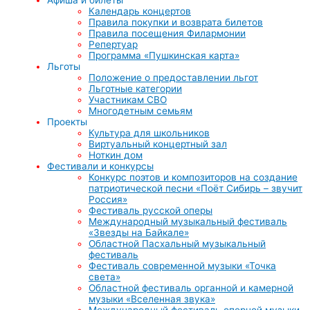
Календарь концертов
Правила покупки и возврата билетов
Правила посещения Филармонии
Репертуар
Программа «Пушкинская карта»
Льготы
Положение о предоставлении льгот
Льготные категории
Участникам СВО
Многодетным семьям
Проекты
Культура для школьников
Виртуальный концертный зал
Ноткин дом
Фестивали и конкурсы
Конкурс поэтов и композиторов на создание
патриотической песни «Поёт Сибирь – звучит
Россия»
Фестиваль русской оперы
Международный музыкальный фестиваль
«Звезды на Байкале»
Областной Пасхальный музыкальный
фестиваль
Фестиваль современной музыки «Точка
света»
Областной фестиваль органной и камерной
музыки «Вселенная звука»
Международный фестиваль оперной музыки