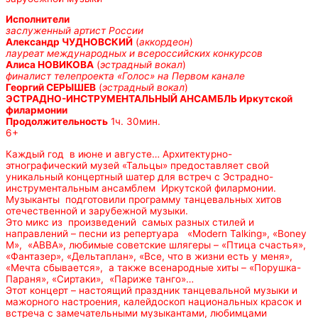
Исполнители
заслуженный артист России
Александр ЧУДНОВСКИЙ
(
аккордеон
)
лауреат международных и всероссийских конкурсов
Алиса НОВИКОВА
(
эстрадный вокал
)
финалист телепроекта «Голос» на Первом канале
Георгий СЕРЫШЕВ
(
эстрадный вокал
)
ЭСТРАДНО-ИНСТРУМЕНТАЛЬНЫЙ АНСАМБЛЬ Иркутской
филармонии
Продолжительность
1ч. 30мин.
6+
Каждый год в июне и августе… Архитектурно-
этнографический музей «Тальцы» предоставляет свой
уникальный концертный шатер для встреч с Эстрадно-
инструментальным ансамблем Иркутской филармонии.
Музыканты подготовили программу танцевальных хитов
отечественной и зарубежной музыки.
Это микс из произведений самых разных стилей и
направлений – песни из репертуара «Modern Talking», «Boney
M», «АВВА», любимые советские шлягеры – «Птица счастья»,
«Фантазер», «Дельтаплан», «Все, что в жизни есть у меня»,
«Мечта сбывается», а также всенародные хиты – «Порушка-
Параня», «Сиртаки», «Париже танго»…
Этот концерт – настоящий праздник танцевальной музыки и
мажорного настроения, калейдоскоп национальных красок и
встреча с замечательными музыкантами, любимцами