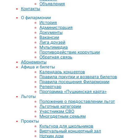
Объявления
Контакты
О филармонии
История
Администрация
Документы
Вакансии
Лига друзей
Мультимедиа
Противодействие коррупции
Обратная связь
Абонементы
Афиша и билеты
Календарь концертов
Правила покупки и возврата билетов
Правила посещения Филармонии
Репертуар
Программа «Пушкинская карта»
Льготы
Положение о предоставлении льгот
Льготные категории
Участникам СВО
Многодетным семьям
Проекты
Культура для школьников
Виртуальный концертный зал
Ноткин дом