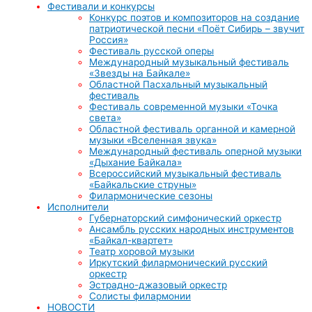
Фестивали и конкурсы
Конкурс поэтов и композиторов на создание
патриотической песни «Поёт Сибирь – звучит
Россия»
Фестиваль русской оперы
Международный музыкальный фестиваль
«Звезды на Байкале»
Областной Пасхальный музыкальный
фестиваль
Фестиваль современной музыки «Точка
света»
Областной фестиваль органной и камерной
музыки «Вселенная звука»
Международный фестиваль оперной музыки
«Дыхание Байкала»
Всероссийский музыкальный фестиваль
«Байкальские струны»
Филармонические сезоны
Исполнители
Губернаторский симфонический оркестр
Ансамбль русских народных инструментов
«Байкал-квартет»
Театр хоровой музыки
Иркутский филармонический русский
оркестр
Эстрадно-джазовый оркестр
Солисты филармонии
НОВОСТИ