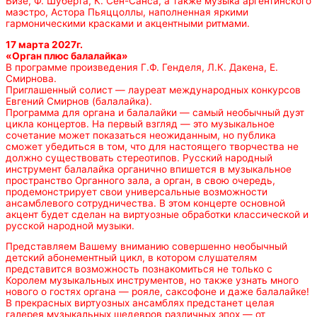
Бизе, Ф. Шуберта, К. Сен-Санса, а также музыка аргентинского
маэстро, Астора Пьяццоллы, наполненная яркими
гармоническими красками и акцентными ритмами.
17 марта 2027г.
«Орган плюс балалайка»
В программе произведения Г.Ф. Генделя, Л.К. Дакена, Е.
Смирнова.
Приглашенный солист — лауреат международных конкурсов
Евгений Смирнов (балалайка).
Программа для органа и балалайки — самый необычный дуэт
цикла концертов. На первый взгляд — это музыкальное
сочетание может показаться неожиданным, но публика
сможет убедиться в том, что для настоящего творчества не
должно существовать стереотипов. Русский народный
инструмент балалайка органично впишется в музыкальное
пространство Органного зала, а орган, в свою очередь,
продемонстрирует свои универсальные возможности
ансамблевого сотрудничества. В этом концерте основной
акцент будет сделан на виртуозные обработки классической и
русской народной музыки.
Представляем Вашему вниманию совершенно необычный
детский абонементный цикл, в котором слушателям
представится возможность познакомиться не только с
Королем музыкальных инструментов, но также узнать много
нового о гостях органа — рояле, саксофоне и даже балалайке!
В прекрасных виртуозных ансамблях предстанет целая
галерея музыкальных шедевров различных эпох — от