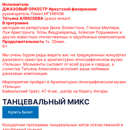
Исполнители
ДЖАЗОВЫЙ ОРКЕСТР
Иркутской филармонии
руководитель Павел ИГУМНОВ
Татьяна АЛЕКСЕЕВА
(
джаз-вокал
)
В программе
мелодии из репертуара Дюка Эллингтона, Гленна Миллера,
Луи Армстронга, Эллы Фицджеральд, Алексея Подымкина и
других известных отечественных и зарубежных композиторов
Продолжительность
1ч. 20мин.
6+
Мы очень будем рады видеть вас на традиционных концертах
джазового оркестра в архитектурно-этнографическом музее
«Тальцы». Музыканты сыграют от всей души и сердца, а
солистка Татьяна Алексеева исполнит ваши любимые
джазовые композиции.
Мероприятие пройдет в Архитектурно-этнографическом музее
«Тальцы»
Байкальский тракт, 47-й км., шатёр на берегу Ангары
ТАНЦЕВАЛЬНЫЙ МИКС
Купить билет
Концертная программа танцевальных хитов отечественной и
зарубежной музыки