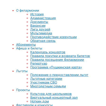
О филармонии
История
Администрация
Документы
Вакансии
Лига друзей
Мультимедиа
Противодействие коррупции
Обратная связь
Абонементы
Афиша и билеты
Календарь концертов
Правила покупки и возврата билетов
Правила посещения Филармонии
Репертуар
Программа «Пушкинская карта»
Льготы
Положение о предоставлении льгот
Льготные категории
Участникам СВО
Многодетным семьям
Проекты
Культура для школьников
Виртуальный концертный зал
Ноткин дом
Фестивали и конкурсы