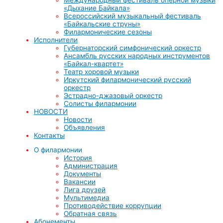
«Дыхание Байкала»
Всероссийский музыкальный фестиваль
«Байкальские струны»
Филармонические сезоны
Исполнители
Губернаторский симфонический оркестр
Ансамбль русских народных инструментов
«Байкал-квартет»
Театр хоровой музыки
Иркутский филармонический русский
оркестр
Эстрадно-джазовый оркестр
Солисты филармонии
НОВОСТИ
Новости
Объявления
Контакты
О филармонии
История
Администрация
Документы
Вакансии
Лига друзей
Мультимедиа
Противодействие коррупции
Обратная связь
Абонементы