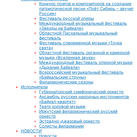
Конкурс поэтов и композиторов на создание
патриотической песни «Поёт Сибирь – звучит
Россия»
Фестиваль русской оперы
Международный музыкальный фестиваль
«Звезды на Байкале»
Областной Пасхальный музыкальный
фестиваль
Фестиваль современной музыки «Точка
света»
Областной фестиваль органной и камерной
музыки «Вселенная звука»
Международный фестиваль оперной музыки
«Дыхание Байкала»
Всероссийский музыкальный фестиваль
«Байкальские струны»
Филармонические сезоны
Исполнители
Губернаторский симфонический оркестр
Ансамбль русских народных инструментов
«Байкал-квартет»
Театр хоровой музыки
Иркутский филармонический русский
оркестр
Эстрадно-джазовый оркестр
Солисты филармонии
НОВОСТИ
Новости