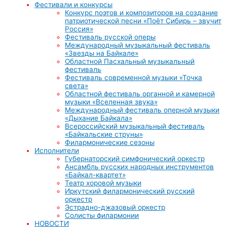
Фестивали и конкурсы
Конкурс поэтов и композиторов на создание
патриотической песни «Поёт Сибирь – звучит
Россия»
Фестиваль русской оперы
Международный музыкальный фестиваль
«Звезды на Байкале»
Областной Пасхальный музыкальный
фестиваль
Фестиваль современной музыки «Точка
света»
Областной фестиваль органной и камерной
музыки «Вселенная звука»
Международный фестиваль оперной музыки
«Дыхание Байкала»
Всероссийский музыкальный фестиваль
«Байкальские струны»
Филармонические сезоны
Исполнители
Губернаторский симфонический оркестр
Ансамбль русских народных инструментов
«Байкал-квартет»
Театр хоровой музыки
Иркутский филармонический русский
оркестр
Эстрадно-джазовый оркестр
Солисты филармонии
НОВОСТИ