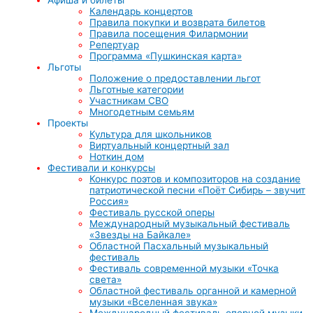
Календарь концертов
Правила покупки и возврата билетов
Правила посещения Филармонии
Репертуар
Программа «Пушкинская карта»
Льготы
Положение о предоставлении льгот
Льготные категории
Участникам СВО
Многодетным семьям
Проекты
Культура для школьников
Виртуальный концертный зал
Ноткин дом
Фестивали и конкурсы
Конкурс поэтов и композиторов на создание
патриотической песни «Поёт Сибирь – звучит
Россия»
Фестиваль русской оперы
Международный музыкальный фестиваль
«Звезды на Байкале»
Областной Пасхальный музыкальный
фестиваль
Фестиваль современной музыки «Точка
света»
Областной фестиваль органной и камерной
музыки «Вселенная звука»
Международный фестиваль оперной музыки