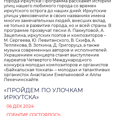
города Иркутска! Программа расскажет истории
улиц нашего любимого города со времен
иркутского острога до наших дней. Иркутские
улицы увековечили в своих названиях имена
многих замечательных людей, внесших вклад
не только в развитие города, но и всей страны. В
программе прозвучат песни А. Пахмутовой, А.
Зацепина, иркутских поэтов и композиторов –
М. Сергеева, Ю. Левитанского, В. Скифа, А.
Теплякова, В. Зоткина, Д. Григоруцэ, а также
музыка современных авторов и исполнителей.
Украшением концерта станет выступление
лауреатов Четвертого Международного
конкурса молодых композиторов и органистов
«Байкальская токката» – молодых и талантливых
органисток Анастасии Емельяновой и Аллы
Лекечинскайте.
«ПРОЙДЕМ ПО УЛОЧКАМ
ИРКУТСКА»
06 ДЕК 2024
СОБЫТИЕ СОСТОЯЛОСЬ