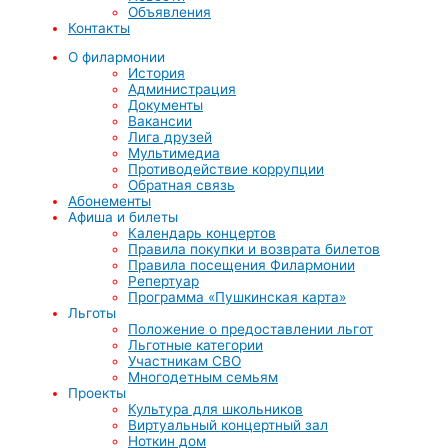
Объявления
Контакты
О филармонии
История
Администрация
Документы
Вакансии
Лига друзей
Мультимедиа
Противодействие коррупции
Обратная связь
Абонементы
Афиша и билеты
Календарь концертов
Правила покупки и возврата билетов
Правила посещения Филармонии
Репертуар
Программа «Пушкинская карта»
Льготы
Положение о предоставлении льгот
Льготные категории
Участникам СВО
Многодетным семьям
Проекты
Культура для школьников
Виртуальный концертный зал
Ноткин дом