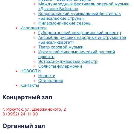
Международный фестиваль оперной музыки
«Дыхание Байкала»
Всероссийский музыкальный фестиваль
«Байкальские струны»
Филармонические сезоны
Исполнители
Губернаторский симфонический оркестр
Ансамбль русских народных инструментов
«Байкал-квартет»
Театр хоровой музыки
Иркутский филармонический русский
оркестр
Эстрадно-джазовый оркестр
Солисты филармонии
НОВОСТИ
Новости
Объявления
Контакты
Концертный зал
г. Иркутск, ул. Дзержинского, 2
8 (3952) 24-11-00
Органный зал