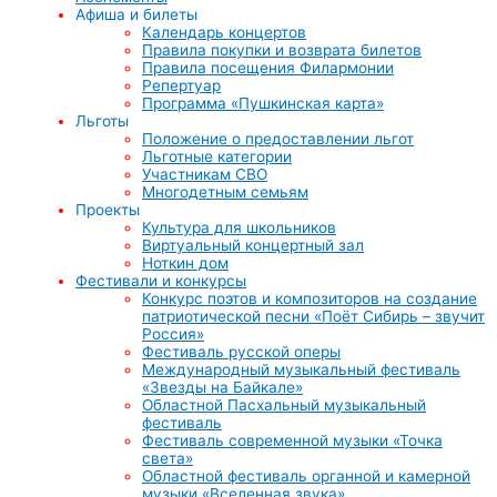
Афиша и билеты
Календарь концертов
Правила покупки и возврата билетов
Правила посещения Филармонии
Репертуар
Программа «Пушкинская карта»
Льготы
Положение о предоставлении льгот
Льготные категории
Участникам СВО
Многодетным семьям
Проекты
Культура для школьников
Виртуальный концертный зал
Ноткин дом
Фестивали и конкурсы
Конкурс поэтов и композиторов на создание
патриотической песни «Поёт Сибирь – звучит
Россия»
Фестиваль русской оперы
Международный музыкальный фестиваль
«Звезды на Байкале»
Областной Пасхальный музыкальный
фестиваль
Фестиваль современной музыки «Точка
света»
Областной фестиваль органной и камерной
музыки «Вселенная звука»