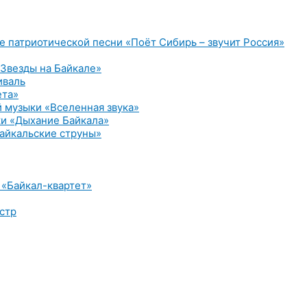
е патриотической песни «Поёт Сибирь – звучит Россия»
Звезды на Байкале»
иваль
ета»
 музыки «Вселенная звука»
и «Дыхание Байкала»
айкальские струны»
 «Байкал-квартет»
стр