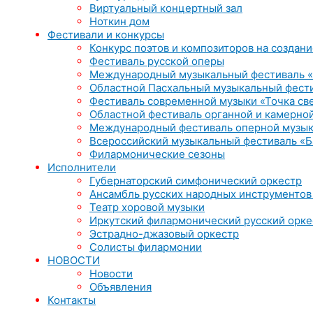
Виртуальный концертный зал
Ноткин дом
Фестивали и конкурсы
Конкурс поэтов и композиторов на создани
Фестиваль русской оперы
Международный музыкальный фестиваль «
Областной Пасхальный музыкальный фест
Фестиваль современной музыки «Точка св
Областной фестиваль органной и камерной
Международный фестиваль оперной музык
Всероссийский музыкальный фестиваль «Б
Филармонические сезоны
Исполнители
Губернаторский симфонический оркестр
Ансамбль русских народных инструментов
Театр хоровой музыки
Иркутский филармонический русский орке
Эстрадно-джазовый оркестр
Солисты филармонии
НОВОСТИ
Новости
Объявления
Контакты