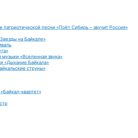
е патриотической песни «Поёт Сибирь – звучит Россия»
Звезды на Байкале»
иваль
ета»
 музыки «Вселенная звука»
и «Дыхание Байкала»
айкальские струны»
 «Байкал-квартет»
стр