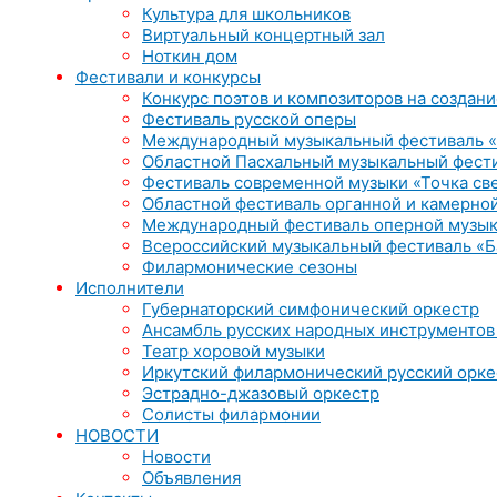
Культура для школьников
Виртуальный концертный зал
Ноткин дом
Фестивали и конкурсы
Конкурс поэтов и композиторов на создани
Фестиваль русской оперы
Международный музыкальный фестиваль «
Областной Пасхальный музыкальный фест
Фестиваль современной музыки «Точка св
Областной фестиваль органной и камерной
Международный фестиваль оперной музык
Всероссийский музыкальный фестиваль «Б
Филармонические сезоны
Исполнители
Губернаторский симфонический оркестр
Ансамбль русских народных инструментов
Театр хоровой музыки
Иркутский филармонический русский орке
Эстрадно-джазовый оркестр
Солисты филармонии
НОВОСТИ
Новости
Объявления