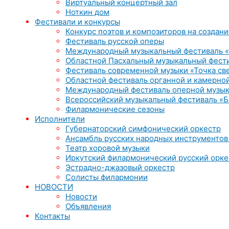
Виртуальный концертный зал
Ноткин дом
Фестивали и конкурсы
Конкурс поэтов и композиторов на создани
Фестиваль русской оперы
Международный музыкальный фестиваль «
Областной Пасхальный музыкальный фест
Фестиваль современной музыки «Точка св
Областной фестиваль органной и камерной
Международный фестиваль оперной музык
Всероссийский музыкальный фестиваль «Б
Филармонические сезоны
Исполнители
Губернаторский симфонический оркестр
Ансамбль русских народных инструментов
Театр хоровой музыки
Иркутский филармонический русский орке
Эстрадно-джазовый оркестр
Солисты филармонии
НОВОСТИ
Новости
Объявления
Контакты