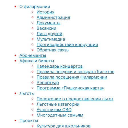
О филармонии
История
Администрация
Документы
Вакансии
Лига друзей
Мультимедиа
Противодействие коррупции
Обратная связь
Абонементы
Афиша и билеты
Календарь концертов
Правила покупки и возврата билетов
Правила посещения Филармонии
Репертуар
Программа «Пушкинская карта»
Льготы
Положение о предоставлении льгот
Льготные категории
Участникам СВО
Многодетным семьям
Проекты
Культура для школьников