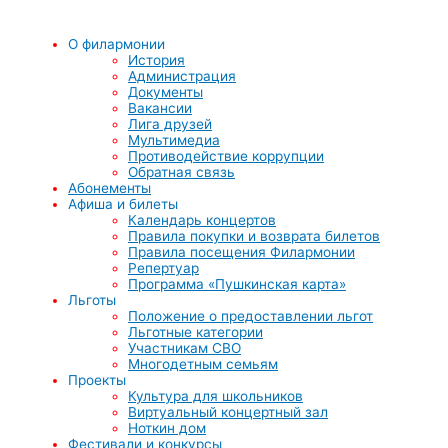
О филармонии
История
Администрация
Документы
Вакансии
Лига друзей
Мультимедиа
Противодействие коррупции
Обратная связь
Абонементы
Афиша и билеты
Календарь концертов
Правила покупки и возврата билетов
Правила посещения Филармонии
Репертуар
Программа «Пушкинская карта»
Льготы
Положение о предоставлении льгот
Льготные категории
Участникам СВО
Многодетным семьям
Проекты
Культура для школьников
Виртуальный концертный зал
Ноткин дом
Фестивали и конкурсы