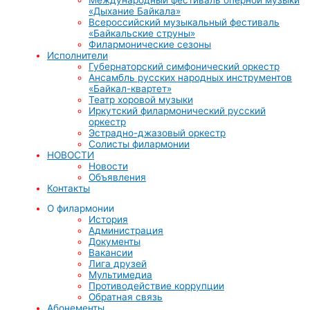
«Дыхание Байкала»
Всероссийский музыкальный фестиваль
«Байкальские струны»
Филармонические сезоны
Исполнители
Губернаторский симфонический оркестр
Ансамбль русских народных инструментов
«Байкал-квартет»
Театр хоровой музыки
Иркутский филармонический русский
оркестр
Эстрадно-джазовый оркестр
Солисты филармонии
НОВОСТИ
Новости
Объявления
Контакты
О филармонии
История
Администрация
Документы
Вакансии
Лига друзей
Мультимедиа
Противодействие коррупции
Обратная связь
Абонементы