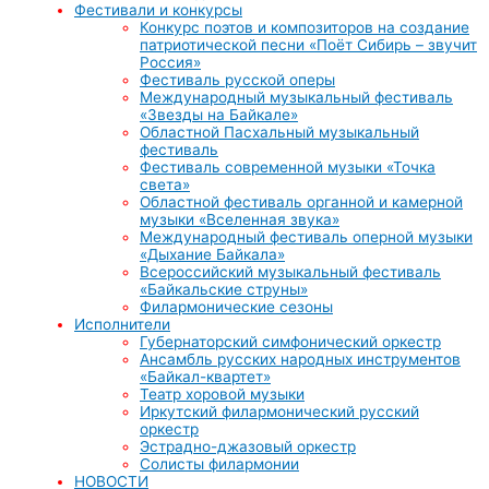
Фестивали и конкурсы
Конкурс поэтов и композиторов на создание
патриотической песни «Поёт Сибирь – звучит
Россия»
Фестиваль русской оперы
Международный музыкальный фестиваль
«Звезды на Байкале»
Областной Пасхальный музыкальный
фестиваль
Фестиваль современной музыки «Точка
света»
Областной фестиваль органной и камерной
музыки «Вселенная звука»
Международный фестиваль оперной музыки
«Дыхание Байкала»
Всероссийский музыкальный фестиваль
«Байкальские струны»
Филармонические сезоны
Исполнители
Губернаторский симфонический оркестр
Ансамбль русских народных инструментов
«Байкал-квартет»
Театр хоровой музыки
Иркутский филармонический русский
оркестр
Эстрадно-джазовый оркестр
Солисты филармонии
НОВОСТИ