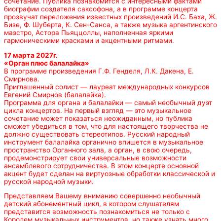
сочетание. Публика познакомится с интересными фактами
биографии создателя саксофона, а в программе концерта
прозвучат переложения известных произведений И.С. Баха, Ж.
Бизе, Ф. Шуберта, К. Сен-Санса, а также музыка аргентинского
маэстро, Астора Пьяццоллы, наполненная яркими
гармоническими красками и акцентными ритмами.
17 марта 2027г.
«Орган плюс балалайка»
В программе произведения Г.Ф. Генделя, Л.К. Дакена, Е.
Смирнова.
Приглашенный солист — лауреат международных конкурсов
Евгений Смирнов (балалайка).
Программа для органа и балалайки — самый необычный дуэт
цикла концертов. На первый взгляд — это музыкальное
сочетание может показаться неожиданным, но публика
сможет убедиться в том, что для настоящего творчества не
должно существовать стереотипов. Русский народный
инструмент балалайка органично впишется в музыкальное
пространство Органного зала, а орган, в свою очередь,
продемонстрирует свои универсальные возможности
ансамблевого сотрудничества. В этом концерте основной
акцент будет сделан на виртуозные обработки классической и
русской народной музыки.
Представляем Вашему вниманию совершенно необычный
детский абонементный цикл, в котором слушателям
представится возможность познакомиться не только с
Королем музыкальных инструментов, но также узнать много