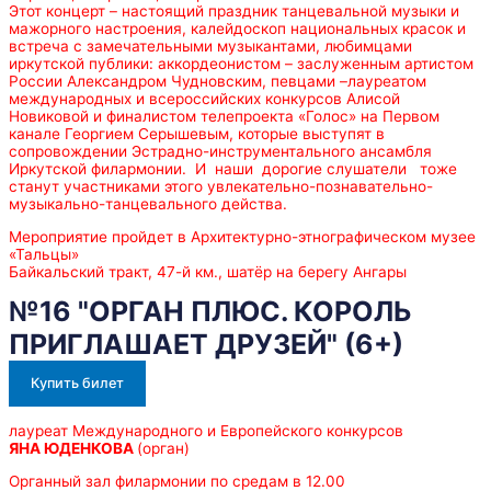
Этот концерт – настоящий праздник танцевальной музыки и
мажорного настроения, калейдоскоп национальных красок и
встреча с замечательными музыкантами, любимцами
иркутской публики: аккордеонистом – заслуженным артистом
России Александром Чудновским, певцами –лауреатом
международных и всероссийских конкурсов Алисой
Новиковой и финалистом телепроекта «Голос» на Первом
канале Георгием Серышевым, которые выступят в
сопровождении Эстрадно-инструментального ансамбля
Иркутской филармонии. И наши дорогие слушатели тоже
станут участниками этого увлекательно-познавательно-
музыкально-танцевального действа.
Мероприятие пройдет в Архитектурно-этнографическом музее
«Тальцы»
Байкальский тракт, 47-й км., шатёр на берегу Ангары
№16 "ОРГАН ПЛЮС. КОРОЛЬ
ПРИГЛАШАЕТ ДРУЗЕЙ" (6+)
Купить билет
лауреат Международного и Европейского конкурсов
ЯНА ЮДЕНКОВА
(орган)
Органный зал филармонии по средам в 12.00