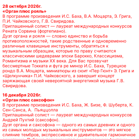
28 октября 2026г.
«Орган плюс рояль»
В программе произведения И.С. Баха, В.А. Моцарта, Э. Грига,
П.И. Чайковского, Г.В. Свиридова.
Приглашенный солист — лауреат международных конкурсов
Рената Сорвина (фортепиано).
Дуэт органа и рояля — словно единство и борьба
противоположностей, такие родственные и одновременно
различные клавишные инструменты, обратяться к
музыкальным образцам, которые по праву считаются
классическими шедеврами эпохи Барокко, Классицизма,
Романтизма и музыки ХХ века. Для Вас прозвучат
бессмертные Токката и фуга ре минор И.С. Баха, Турецкое
рондо В.А. Моцарта, миниатюры из сюит «Пер Гюнт» Э. Грига и
«Щелкунчика» П.И. Чайковского, а завершит концерт
заряжающая своей невероятной энергетикой музыка Г.В.
Свиридова.
16 декабря 2026г.
«Орган плюс саксофон»
В программе произведения И.С. Баха, Ж. Бизе, Ф. Шуберта, К.
Сен-Санса, А. Пьяццолла
Приглашенный солист — лауреат международных конкурсов
Андрей Пухтий (саксофон).
Дуэт органа и саксофона — одного из самых древних и одного
из самых молодых музыкальных инструментов — это мягкое
слияние тембров, экспрессивное и удивительное гармоничное