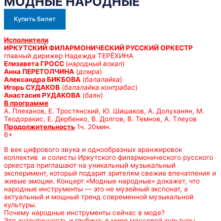
МОДНЫЕ НАРОДНЫЕ
Купить билет
Исполнители
ИРКУТСКИЙ ФИЛАРМОНИЧЕСКИЙ РУССКИЙ ОРКЕСТР
главный дирижер Надежда ТЕРЁХИНА
Елизавета ГРОСС
(
народный вокал
)
Анна ПЕРЕТОЛЧИНА
(
домра
)
Александра БИКБОВА
(
балалайка
)
Игорь СУДАКОВ
(
балалайка контрабас
)
Анастасия РУДАКОВА
(
баян
)
В программе
А. Плеханов, Е. Тростянский, Ю. Шишаков, А. Долуханян, М.
Теодоракис, Е. Дербенко, В. Долгов, В. Темнов, А. Тлеуов
Продолжительность
1ч. 20мин.
6+
В век цифрового звука и однообразных аранжировок
коллектив и солисты Иркутского филармонического русского
оркестра приглашают на уникальный музыкальный
эксперимент, который подарит зрителям свежие впечатления и
живые эмоции. Концерт «Модные народные» докажет, что
народные инструменты — это не музейный экспонат, а
актуальный и мощный тренд современной музыкальной
культуры.
Почему народные инструменты сейчас в моде?
Это аутентичность и глубина: в мире массовой культуры