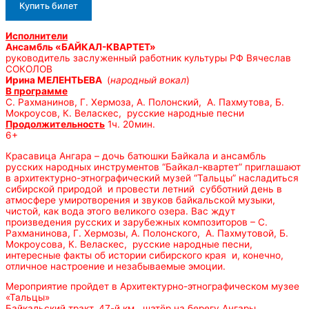
Купить билет
Исполнители
Ансамбль «БАЙКАЛ-КВАРТЕТ»
руководитель заслуженный работник культуры РФ Вячеслав
СОКОЛОВ
Ирина МЕЛЕНТЬЕВА
(
народный вокал
)
В программе
С. Рахманинов, Г. Хермоза, А. Полонский, А. Пахмутова, Б.
Мокроусов, К. Веласкес, русские народные песни
Продолжительность
1ч. 20мин.
6+
Красавица Ангара – дочь батюшки Байкала и ансамбль
русских народных инструментов “Байкал-квартет” приглашают
в архитектурно-этнографический музей “Тальцы” насладиться
сибирской природой и провести летний субботний день в
атмосфере умиротворения и звуков байкальской музыки,
чистой, как вода этого великого озера. Вас ждут
произведения русских и зарубежных композиторов – С.
Рахманинова, Г. Хермозы, А. Полонского, А. Пахмутовой, Б.
Мокроусова, К. Веласкес, русские народные песни,
интересные факты об истории сибирского края и, конечно,
отличное настроение и незабываемые эмоции.
Мероприятие пройдет в Архитектурно-этнографическом музее
«Тальцы»
Байкальский тракт, 47-й км., шатёр на берегу Ангары