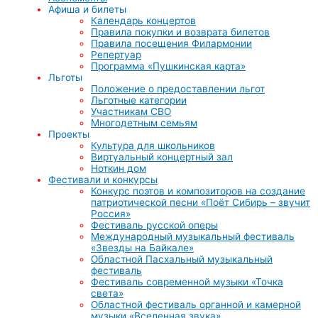
Афиша и билеты
Календарь концертов
Правила покупки и возврата билетов
Правила посещения Филармонии
Репертуар
Программа «Пушкинская карта»
Льготы
Положение о предоставлении льгот
Льготные категории
Участникам СВО
Многодетным семьям
Проекты
Культура для школьников
Виртуальный концертный зал
Ноткин дом
Фестивали и конкурсы
Конкурс поэтов и композиторов на создание
патриотической песни «Поёт Сибирь – звучит
Россия»
Фестиваль русской оперы
Международный музыкальный фестиваль
«Звезды на Байкале»
Областной Пасхальный музыкальный
фестиваль
Фестиваль современной музыки «Точка
света»
Областной фестиваль органной и камерной
музыки «Вселенная звука»