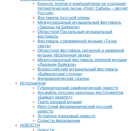
Конкурс поэтов и композиторов на создание
патриотической песни «Поёт Сибирь – звучит
Россия»
Фестиваль русской оперы
Международный музыкальный фестиваль
«Звезды на Байкале»
Областной Пасхальный музыкальный
фестиваль
Фестиваль современной музыки «Точка
света»
Областной фестиваль органной и камерной
музыки «Вселенная звука»
Международный фестиваль оперной музыки
«Дыхание Байкала»
Всероссийский музыкальный фестиваль
«Байкальские струны»
Филармонические сезоны
Исполнители
Губернаторский симфонический оркестр
Ансамбль русских народных инструментов
«Байкал-квартет»
Театр хоровой музыки
Иркутский филармонический русский
оркестр
Эстрадно-джазовый оркестр
Солисты филармонии
НОВОСТИ
Новости