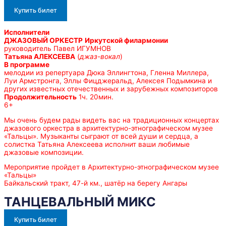
Купить билет
Исполнители
ДЖАЗОВЫЙ ОРКЕСТР
Иркутской филармонии
руководитель Павел ИГУМНОВ
Татьяна АЛЕКСЕЕВА
(
джаз-вокал
)
В программе
мелодии из репертуара Дюка Эллингтона, Гленна Миллера,
Луи Армстронга, Эллы Фицджеральд, Алексея Подымкина и
других известных отечественных и зарубежных композиторов
Продолжительность
1ч. 20мин.
6+
Мы очень будем рады видеть вас на традиционных концертах
джазового оркестра в архитектурно-этнографическом музее
«Тальцы». Музыканты сыграют от всей души и сердца, а
солистка Татьяна Алексеева исполнит ваши любимые
джазовые композиции.
Мероприятие пройдет в Архитектурно-этнографическом музее
«Тальцы»
Байкальский тракт, 47-й км., шатёр на берегу Ангары
ТАНЦЕВАЛЬНЫЙ МИКС
Купить билет