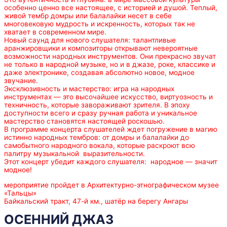
особенно ценно все настоящее, с историей и душой. Теплый,
живой тембр домры или балалайки несет в себе
многовековую мудрость и искренность, которых так не
хватает в современном мире.
Новый саунд для нового слушателя: талантливые
аранжировщики и композиторы открывают невероятные
возможности народных инструментов. Они прекрасно звучат
не только в народной музыке, но и в джазе, роке, классике и
даже электронике, создавая абсолютно новое, модное
звучание.
Эксклюзивность и мастерство: игра на народных
инструментах — это высочайшее искусство, виртуозность и
техничность, которые завораживают зрителя. В эпоху
доступности всего и сразу ручная работа и уникальное
мастерство становятся настоящей роскошью.
В программе концерта слушателей ждет погружение в магию
истинно народных тембров: от домры и балалайки до
самобытного народного вокала, которые раскроют всю
палитру музыкальной выразительности.
Этот концерт убедит каждого слушателя: народное — значит
модное!
мероприятие пройдет в Архитектурно-этнографическом музее
«Тальцы»
Байкальский тракт, 47-й км., шатёр на берегу Ангары
ОСЕННИЙ ДЖАЗ