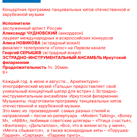
Концертная программа танцевальных хитов отечественной и
зарубежной музыки
Исполнители
заслуженный артист России
Александр ЧУДНОВСКИЙ
(
аккордеон
)
лауреат международных и всероссийских конкурсов
Алиса НОВИКОВА
(
эстрадный вокал
)
финалист телепроекта «Голос» на Первом канале
Георгий СЕРЫШЕВ
(
эстрадный вокал
)
ЭСТРАДНО-ИНСТРУМЕНТАЛЬНЫЙ АНСАМБЛЬ Иркутской
филармонии
Продолжительность
1ч. 30мин.
6+
Каждый год в июне и августе… Архитектурно-
этнографический музей «Тальцы» предоставляет свой
уникальный концертный шатер для встреч с Эстрадно-
инструментальным ансамблем Иркутской филармонии.
Музыканты подготовили программу танцевальных хитов
отечественной и зарубежной музыки.
Это микс из произведений самых разных стилей и
направлений – песни из репертуара «Modern Talking», «Boney
M», «АВВА», любимые советские шлягеры – «Птица счастья»,
«Фантазер», «Дельтаплан», «Все, что в жизни есть у меня»,
«Мечта сбывается», а также всенародные хиты – «Порушка-
Параня», «Сиртаки», «Париже танго»…