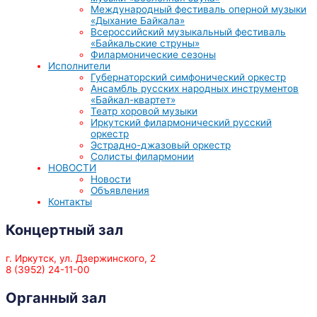
Международный фестиваль оперной музыки
«Дыхание Байкала»
Всероссийский музыкальный фестиваль
«Байкальские струны»
Филармонические сезоны
Исполнители
Губернаторский симфонический оркестр
Ансамбль русских народных инструментов
«Байкал-квартет»
Театр хоровой музыки
Иркутский филармонический русский
оркестр
Эстрадно-джазовый оркестр
Солисты филармонии
НОВОСТИ
Новости
Объявления
Контакты
Концертный зал
г. Иркутск, ул. Дзержинского, 2
8 (3952) 24-11-00
Органный зал