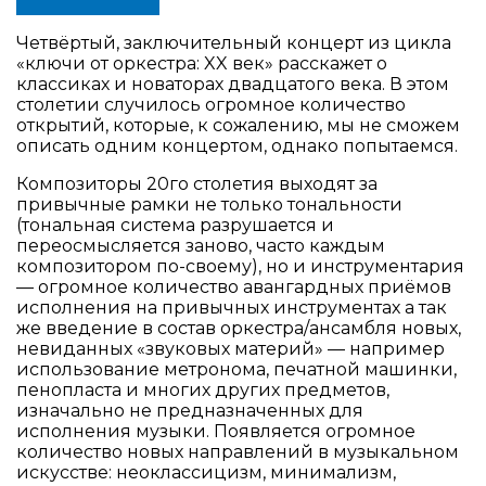
Четвёртый, заключительный концерт из цикла
«ключи от оркестра: XX век» расскажет о
классиках и новаторах двадцатого века. В этом
столетии случилось огромное количество
открытий, которые, к сожалению, мы не сможем
описать одним концертом, однако попытаемся.
Композиторы 20го столетия выходят за
привычные рамки не только тональности
(тональная система разрушается и
переосмысляется заново, часто каждым
композитором по-своему), но и инструментария
— огромное количество авангардных приëмов
исполнения на привычных инструментах а так
же введение в состав оркестра/ансамбля новых,
невиданных «звуковых материй» — например
использование метронома, печатной машинки,
пенопласта и многих других предметов,
изначально не предназначенных для
исполнения музыки. Появляется огромное
количество новых направлений в музыкальном
искусстве: неоклассицизм, минимализм,