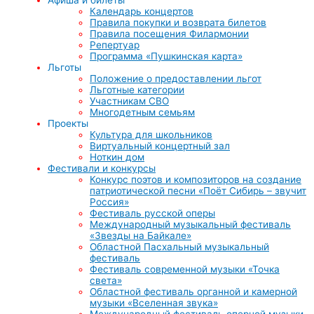
Календарь концертов
Правила покупки и возврата билетов
Правила посещения Филармонии
Репертуар
Программа «Пушкинская карта»
Льготы
Положение о предоставлении льгот
Льготные категории
Участникам СВО
Многодетным семьям
Проекты
Культура для школьников
Виртуальный концертный зал
Ноткин дом
Фестивали и конкурсы
Конкурс поэтов и композиторов на создание
патриотической песни «Поёт Сибирь – звучит
Россия»
Фестиваль русской оперы
Международный музыкальный фестиваль
«Звезды на Байкале»
Областной Пасхальный музыкальный
фестиваль
Фестиваль современной музыки «Точка
света»
Областной фестиваль органной и камерной
музыки «Вселенная звука»
Международный фестиваль оперной музыки