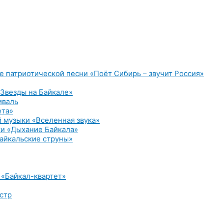
е патриотической песни «Поёт Сибирь – звучит Россия»
Звезды на Байкале»
иваль
ета»
 музыки «Вселенная звука»
и «Дыхание Байкала»
айкальские струны»
 «Байкал-квартет»
стр