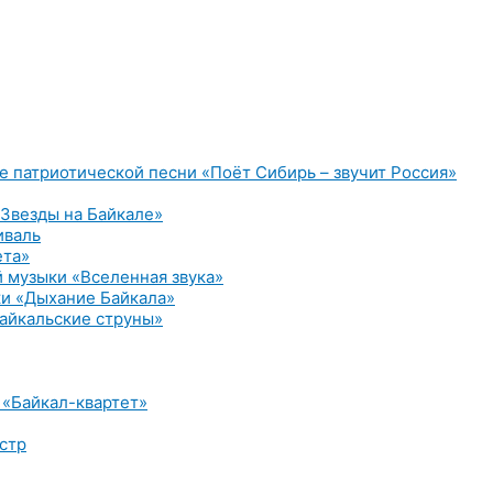
е патриотической песни «Поёт Сибирь – звучит Россия»
Звезды на Байкале»
иваль
ета»
 музыки «Вселенная звука»
и «Дыхание Байкала»
айкальские струны»
 «Байкал-квартет»
стр