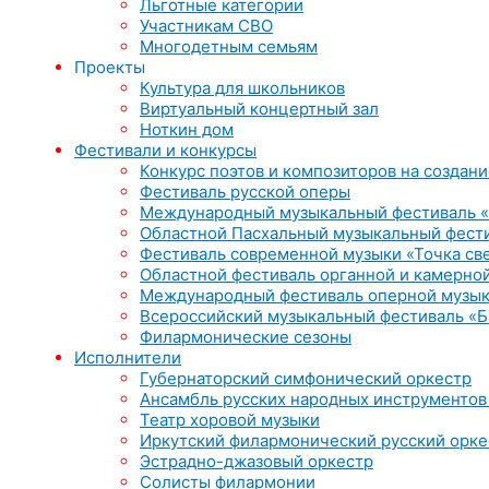
Льготные категории
Участникам СВО
Многодетным семьям
Проекты
Культура для школьников
Виртуальный концертный зал
Ноткин дом
Фестивали и конкурсы
Конкурс поэтов и композиторов на создани
Фестиваль русской оперы
Международный музыкальный фестиваль «
Областной Пасхальный музыкальный фест
Фестиваль современной музыки «Точка св
Областной фестиваль органной и камерной
Международный фестиваль оперной музык
Всероссийский музыкальный фестиваль «Б
Филармонические сезоны
Исполнители
Губернаторский симфонический оркестр
Ансамбль русских народных инструментов
Театр хоровой музыки
Иркутский филармонический русский орке
Эстрадно-джазовый оркестр
Солисты филармонии