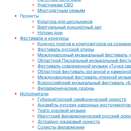
Участникам СВО
Многодетным семьям
Проекты
Культура для школьников
Виртуальный концертный зал
Ноткин дом
Фестивали и конкурсы
Конкурс поэтов и композиторов на создани
Фестиваль русской оперы
Международный музыкальный фестиваль «
Областной Пасхальный музыкальный фест
Фестиваль современной музыки «Точка св
Областной фестиваль органной и камерной
Международный фестиваль оперной музык
Всероссийский музыкальный фестиваль «Б
Филармонические сезоны
Исполнители
Губернаторский симфонический оркестр
Ансамбль русских народных инструментов
Театр хоровой музыки
Иркутский филармонический русский орке
Эстрадно-джазовый оркестр
Солисты филармонии