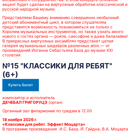
акцент будет сделан на виртуозные обработки классической и
русской народной музыки.
Представляем Вашему вниманию совершенно необычный
детский абонементный цикл, в котором слушателям
представится возможность познакомиться не только с
Королем музыкальных инструментов, но также узнать много
нового о гостях органа — рояле, саксофоне и даже балалайке!
В прекрасных виртуозных ансамблях предстанет целая
галерея музыкальных шедевров различных эпох — от
произведений Иоганна Себастьяна Баха до музыки XXI
столетия.
№15 "КЛАССИКИ ДЛЯ РЕБЯТ"
(6+)
Купить билет
композитор и исполнитель
ДЕЧЕБАЛ ГРИГОРУЦЭ
(орган)
Органный зал филармонии по средам в 12.00
18 ноября 2026 г.
«
Классики для ребят.
Эффект Моцарта»
В программе произведения И.С. Баха, Й. Гайдна, В.А. Моцарта