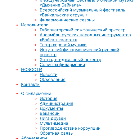
«Дыхание Байкала»
Всероссийский музыкальный фестиваль
«Байкальские струны»
Филармонические сезоны
Исполнители
Губернаторский симфонический оркестр
Ансамбль русских народных инструментов
«Байкал-квартет»
Театр хоровой музыки
Иркутский филармонический русский
оркестр
Эстрадно-джазовый оркестр
Солисты филармонии
НОВОСТИ
Новости
Объявления
Контакты
О филармонии
История
Администрация
Документы
Вакансии
Лига друзей
Мультимедиа
Противодействие коррупции
Обратная связь
Абонементы