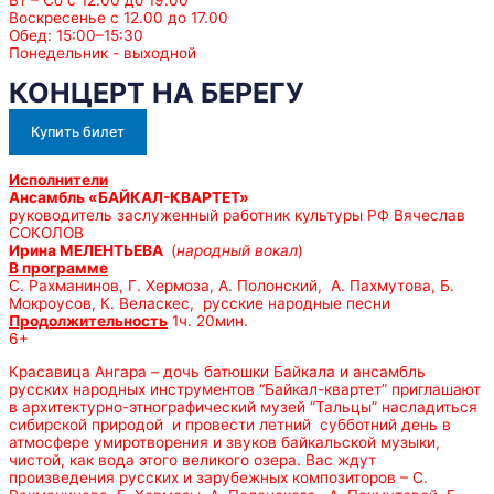
Воскресенье с 12.00 до 17.00
Обед: 15:00–15:30
Понедельник - выходной
КОНЦЕРТ НА БЕРЕГУ
Купить билет
Исполнители
Ансамбль «БАЙКАЛ-КВАРТЕТ»
руководитель заслуженный работник культуры РФ Вячеслав
СОКОЛОВ
Ирина МЕЛЕНТЬЕВА
(
народный вокал
)
В программе
С. Рахманинов, Г. Хермоза, А. Полонский, А. Пахмутова, Б.
Мокроусов, К. Веласкес, русские народные песни
Продолжительность
1ч. 20мин.
6+
Красавица Ангара – дочь батюшки Байкала и ансамбль
русских народных инструментов “Байкал-квартет” приглашают
в архитектурно-этнографический музей “Тальцы” насладиться
сибирской природой и провести летний субботний день в
атмосфере умиротворения и звуков байкальской музыки,
чистой, как вода этого великого озера. Вас ждут
произведения русских и зарубежных композиторов – С.