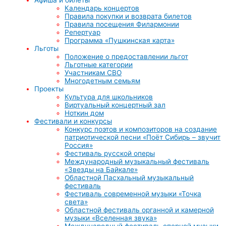
Календарь концертов
Правила покупки и возврата билетов
Правила посещения Филармонии
Репертуар
Программа «Пушкинская карта»
Льготы
Положение о предоставлении льгот
Льготные категории
Участникам СВО
Многодетным семьям
Проекты
Культура для школьников
Виртуальный концертный зал
Ноткин дом
Фестивали и конкурсы
Конкурс поэтов и композиторов на создание
патриотической песни «Поёт Сибирь – звучит
Россия»
Фестиваль русской оперы
Международный музыкальный фестиваль
«Звезды на Байкале»
Областной Пасхальный музыкальный
фестиваль
Фестиваль современной музыки «Точка
света»
Областной фестиваль органной и камерной
музыки «Вселенная звука»
Международный фестиваль оперной музыки