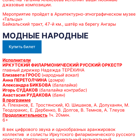
джазовые композиции.
Мероприятие пройдет в Архитектурно-этнографическом музее
«Тальцы»
Байкальский тракт, 47-й км., шатёр на берегу Ангары
МОДНЫЕ НАРОДНЫЕ
Купить билет
Исполнители
ИРКУТСКИЙ ФИЛАРМОНИЧЕСКИЙ РУССКИЙ ОРКЕСТР
главный дирижер Надежда ТЕРЁХИНА
Елизавета ГРОСС
(
народный вокал
)
Анна ПЕРЕТОЛЧИНА
(
домра
)
Александра БИКБОВА
(
балалайка
)
Игорь СУДАКОВ
(
балалайка контрабас
)
Анастасия РУДАКОВА
(
баян
)
В программе
А. Плеханов, Е. Тростянский, Ю. Шишаков, А. Долуханян, М.
Теодоракис, Е. Дербенко, В. Долгов, В. Темнов, А. Тлеуов
Продолжительность
1ч. 20мин.
6+
В век цифрового звука и однообразных аранжировок
коллектив и солисты Иркутского филармонического русского
оркестра приглашают на уникальный музыкальный