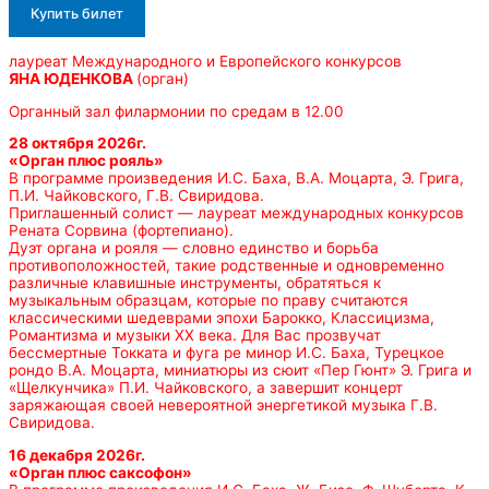
Купить билет
лауреат Международного и Европейского конкурсов
ЯНА ЮДЕНКОВА
(орган)
Органный зал филармонии по средам в 12.00
28 октября 2026г.
«Орган плюс рояль»
В программе произведения И.С. Баха, В.А. Моцарта, Э. Грига,
П.И. Чайковского, Г.В. Свиридова.
Приглашенный солист — лауреат международных конкурсов
Рената Сорвина (фортепиано).
Дуэт органа и рояля — словно единство и борьба
противоположностей, такие родственные и одновременно
различные клавишные инструменты, обратяться к
музыкальным образцам, которые по праву считаются
классическими шедеврами эпохи Барокко, Классицизма,
Романтизма и музыки ХХ века. Для Вас прозвучат
бессмертные Токката и фуга ре минор И.С. Баха, Турецкое
рондо В.А. Моцарта, миниатюры из сюит «Пер Гюнт» Э. Грига и
«Щелкунчика» П.И. Чайковского, а завершит концерт
заряжающая своей невероятной энергетикой музыка Г.В.
Свиридова.
16 декабря 2026г.
«Орган плюс саксофон»