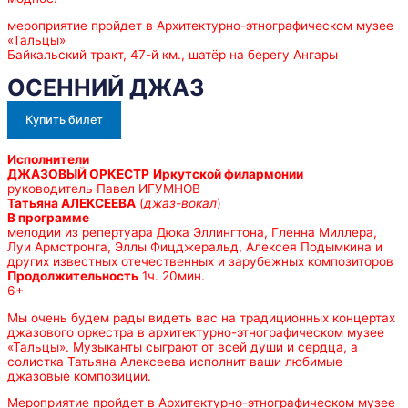
мероприятие пройдет в Архитектурно-этнографическом музее
«Тальцы»
Байкальский тракт, 47-й км., шатёр на берегу Ангары
ОСЕННИЙ ДЖАЗ
Купить билет
Исполнители
ДЖАЗОВЫЙ ОРКЕСТР
Иркутской филармонии
руководитель Павел ИГУМНОВ
Татьяна АЛЕКСЕЕВА
(
джаз-вокал
)
В программе
мелодии из репертуара Дюка Эллингтона, Гленна Миллера,
Луи Армстронга, Эллы Фицджеральд, Алексея Подымкина и
других известных отечественных и зарубежных композиторов
Продолжительность
1ч. 20мин.
6+
Мы очень будем рады видеть вас на традиционных концертах
джазового оркестра в архитектурно-этнографическом музее
«Тальцы». Музыканты сыграют от всей души и сердца, а
солистка Татьяна Алексеева исполнит ваши любимые
джазовые композиции.
Мероприятие пройдет в Архитектурно-этнографическом музее