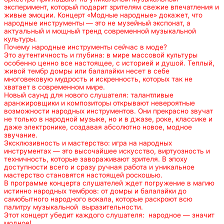
эксперимент, который подарит зрителям свежие впечатления и
живые эмоции. Концерт «Модные народные» докажет, что
народные инструменты — это не музейный экспонат, а
актуальный и мощный тренд современной музыкальной
культуры.
Почему народные инструменты сейчас в моде?
Это аутентичность и глубина: в мире массовой культуры
особенно ценно все настоящее, с историей и душой. Теплый,
живой тембр домры или балалайки несет в себе
многовековую мудрость и искренность, которых так не
хватает в современном мире.
Новый саунд для нового слушателя: талантливые
аранжировщики и композиторы открывают невероятные
возможности народных инструментов. Они прекрасно звучат
не только в народной музыке, но и в джазе, роке, классике и
даже электронике, создавая абсолютно новое, модное
звучание.
Эксклюзивность и мастерство: игра на народных
инструментах — это высочайшее искусство, виртуозность и
техничность, которые завораживают зрителя. В эпоху
доступности всего и сразу ручная работа и уникальное
мастерство становятся настоящей роскошью.
В программе концерта слушателей ждет погружение в магию
истинно народных тембров: от домры и балалайки до
самобытного народного вокала, которые раскроют всю
палитру музыкальной выразительности.
Этот концерт убедит каждого слушателя: народное — значит
модное!