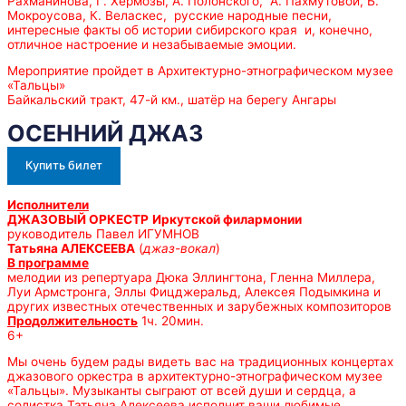
Рахманинова, Г. Хермозы, А. Полонского, А. Пахмутовой, Б.
Мокроусова, К. Веласкес, русские народные песни,
интересные факты об истории сибирского края и, конечно,
отличное настроение и незабываемые эмоции.
Мероприятие пройдет в Архитектурно-этнографическом музее
«Тальцы»
Байкальский тракт, 47-й км., шатёр на берегу Ангары
ОСЕННИЙ ДЖАЗ
Купить билет
Исполнители
ДЖАЗОВЫЙ ОРКЕСТР
Иркутской филармонии
руководитель Павел ИГУМНОВ
Татьяна АЛЕКСЕЕВА
(
джаз-вокал
)
В программе
мелодии из репертуара Дюка Эллингтона, Гленна Миллера,
Луи Армстронга, Эллы Фицджеральд, Алексея Подымкина и
других известных отечественных и зарубежных композиторов
Продолжительность
1ч. 20мин.
6+
Мы очень будем рады видеть вас на традиционных концертах
джазового оркестра в архитектурно-этнографическом музее
«Тальцы». Музыканты сыграют от всей души и сердца, а
солистка Татьяна Алексеева исполнит ваши любимые