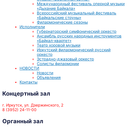
Международный фестиваль оперной музыки
«Дыхание Байкала»
Всероссийский музыкальный фестиваль
«Байкальские струны»
Филармонические сезоны
Исполнители
Губернаторский симфонический оркестр
Ансамбль русских народных инструментов
«Байкал-квартет»
Театр хоровой музыки
Иркутский филармонический русский
оркестр
Эстрадно-джазовый оркестр
Солисты филармонии
НОВОСТИ
Новости
Объявления
Контакты
Концертный зал
г. Иркутск, ул. Дзержинского, 2
8 (3952) 24-11-00
Органный зал