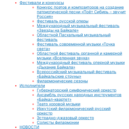
Фестивали и конкурсы
Конкурс поэтов и композиторов на создание
патриотической песни «Поёт Сибирь – звучит
Россия»
Фестиваль русской оперы
Международный музыкальный фестиваль
«Звезды на Байкале»
Областной Пасхальный музыкальный
фестиваль
Фестиваль современной музыки «Точка
света»
Областной фестиваль органной и камерной
музыки «Вселенная звука»
Международный фестиваль оперной музыки
«Дыхание Байкала»
Всероссийский музыкальный фестиваль
«Байкальские струны»
Филармонические сезоны
Исполнители
Губернаторский симфонический оркестр
Ансамбль русских народных инструментов
«Байкал-квартет»
Театр хоровой музыки
Иркутский филармонический русский
оркестр
Эстрадно-джазовый оркестр
Солисты филармонии
НОВОСТИ