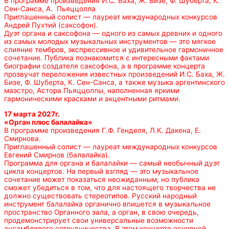
В программе произведения И.С. Баха, Ж. Бизе, Ф. Шуберта, К.
Сен-Санса, А. Пьяццолла
Приглашенный солист — лауреат международных конкурсов
Андрей Пухтий (саксофон).
Дуэт органа и саксофона — одного из самых древних и одного
из самых молодых музыкальных инструментов — это мягкое
слияние тембров, экспрессивное и удивительное гармоничное
сочетание. Публика познакомится с интересными фактами
биографии создателя саксофона, а в программе концерта
прозвучат переложения известных произведений И.С. Баха, Ж.
Бизе, Ф. Шуберта, К. Сен-Санса, а также музыка аргентинского
маэстро, Астора Пьяццоллы, наполненная яркими
гармоническими красками и акцентными ритмами.
17 марта 2027г.
«Орган плюс балалайка»
В программе произведения Г.Ф. Генделя, Л.К. Дакена, Е.
Смирнова.
Приглашенный солист — лауреат международных конкурсов
Евгений Смирнов (балалайка).
Программа для органа и балалайки — самый необычный дуэт
цикла концертов. На первый взгляд — это музыкальное
сочетание может показаться неожиданным, но публика
сможет убедиться в том, что для настоящего творчества не
должно существовать стереотипов. Русский народный
инструмент балалайка органично впишется в музыкальное
пространство Органного зала, а орган, в свою очередь,
продемонстрирует свои универсальные возможности
ансамблевого сотрудничества. В этом концерте основной