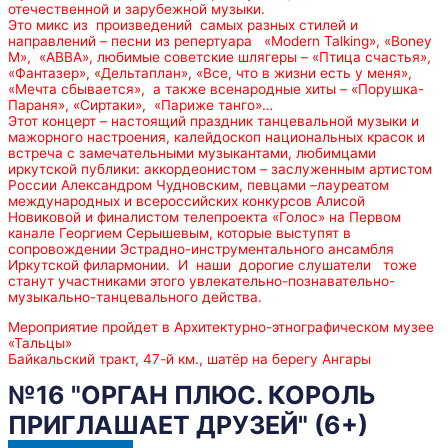
отечественной и зарубежной музыки.
Это микс из произведений самых разных стилей и
направлений – песни из репертуара «Modern Talking», «Boney
M», «АВВА», любимые советские шлягеры – «Птица счастья»,
«Фантазер», «Дельтаплан», «Все, что в жизни есть у меня»,
«Мечта сбывается», а также всенародные хиты – «Порушка-
Параня», «Сиртаки», «Париже танго»…
Этот концерт – настоящий праздник танцевальной музыки и
мажорного настроения, калейдоскоп национальных красок и
встреча с замечательными музыкантами, любимцами
иркутской публики: аккордеонистом – заслуженным артистом
России Александром Чудновским, певцами –лауреатом
международных и всероссийских конкурсов Алисой
Новиковой и финалистом телепроекта «Голос» на Первом
канале Георгием Серышевым, которые выступят в
сопровождении Эстрадно-инструментального ансамбля
Иркутской филармонии. И наши дорогие слушатели тоже
станут участниками этого увлекательно-познавательно-
музыкально-танцевального действа.
Мероприятие пройдет в Архитектурно-этнографическом музее
«Тальцы»
Байкальский тракт, 47-й км., шатёр на берегу Ангары
№16 "ОРГАН ПЛЮС. КОРОЛЬ
ПРИГЛАШАЕТ ДРУЗЕЙ" (6+)