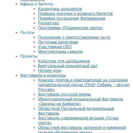
Афиша и билеты
Календарь концертов
Правила покупки и возврата билетов
Правила посещения Филармонии
Репертуар
Программа «Пушкинская карта»
Льготы
Положение о предоставлении льгот
Льготные категории
Участникам СВО
Многодетным семьям
Проекты
Культура для школьников
Виртуальный концертный зал
Ноткин дом
Фестивали и конкурсы
Конкурс поэтов и композиторов на создание
патриотической песни «Поёт Сибирь – звучит
Россия»
Фестиваль русской оперы
Международный музыкальный фестиваль
«Звезды на Байкале»
Областной Пасхальный музыкальный
фестиваль
Фестиваль современной музыки «Точка
света»
Областной фестиваль органной и камерной
музыки «Вселенная звука»