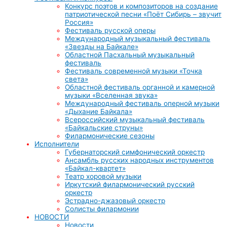
Конкурс поэтов и композиторов на создание
патриотической песни «Поёт Сибирь – звучит
Россия»
Фестиваль русской оперы
Международный музыкальный фестиваль
«Звезды на Байкале»
Областной Пасхальный музыкальный
фестиваль
Фестиваль современной музыки «Точка
света»
Областной фестиваль органной и камерной
музыки «Вселенная звука»
Международный фестиваль оперной музыки
«Дыхание Байкала»
Всероссийский музыкальный фестиваль
«Байкальские струны»
Филармонические сезоны
Исполнители
Губернаторский симфонический оркестр
Ансамбль русских народных инструментов
«Байкал-квартет»
Театр хоровой музыки
Иркутский филармонический русский
оркестр
Эстрадно-джазовый оркестр
Солисты филармонии
НОВОСТИ
Новости